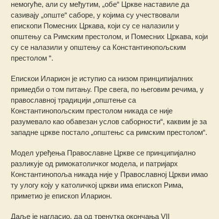
немогуће, али су међутим, „обе“ Цркве наставиле да
сазивају „опште“ саборе, у којима су учествовали
епископи Помесних Цркава, који су се налазили у
општењу са Римским престолом, и Помесних Цркава, који
су се налазили у општењу са Константинопољским
престолом “.
Епискои Иларион је иступио са низом принципијалних
примедби о том питању. Пре свега, по његовим речима, у
православној традицији „општење са
Константинопољским престолом никада се није
разумевало као обавезан услов саборности“, каквим је за
западне цркве постало „општењс са римским престолом“.
Модел уређења Православне Цркве се принципијално
разликује од римокатоличког модела, и патријарх
Константинопоља никада није у Православној Цркви имао
ту улогу коју у католичкој цркви има епископ Рима,
приметио је епископ Иларион.
Даље је нагласио, да од тренутка окончања VII