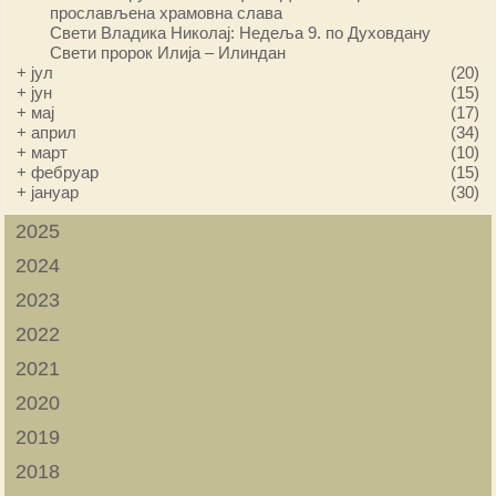
прослављена храмовна слава
Свети Владика Николај: Недеља 9. по Духовдану
Свети пророк Илија – Илиндан
+
јул
(20)
+
јун
(15)
+
мај
(17)
+
април
(34)
+
март
(10)
+
фебруар
(15)
+
јануар
(30)
2025
2024
2023
2022
2021
2020
2019
2018