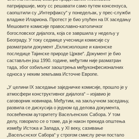
патријаршије, могу сс решавати само путем консензуса,
саопштили су „Интерфаксу“ у понедељак, у прес-служби
владике Илариона. Протест је био упућен на IX заседању
Мешовите комисије православно-католичког
богословског дијалога, која се завршила у недељу у
Београду. У току седмице учесници комисије су
разматрали документ „Еклисиолошке и канонске
последице Тајинске природе Цркве“. Документ је био
састављен још 1990. године, међутим није разматран
тада, због озбиљног заоштрења међуконфесионалних
односа у неким земљама Источне Европе.
„У целини IХ заседање заједничке комисије, прошло је у
атмосфери конструктивног дијалога“ – изјавио је
саговорник новинара. Међутим, на закључном заседању,
развила се дискусија о једном од делова документа,
посвећеном ауторитету Васељенских Сабора. У том
делу, говорило се о томе, да је након прекида општења
између Истока и Запада, у XI веку, сазивање
„Васељснског Са6ора“ у строгом смислу речи постало