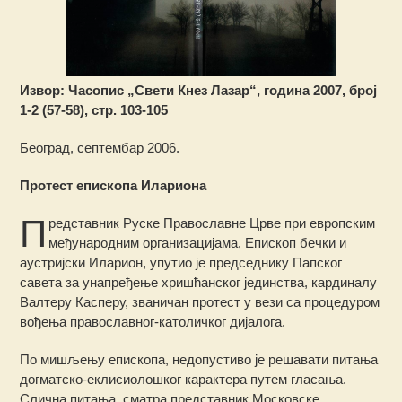
Извор: Часопис „Свети Кнез Лазар“, година 2007, број
1-2 (57-58), стр. 103-105
Београд, септембар 2006.
Протест епископа Илариона
П
редставник Руске Православне Црве при европским
међународним организацијама, Епископ бечки и
аустријски Иларион, упутио је председнику Папског
савета
за унапређење хришћанског јединства, кардиналу
Валтеру Касперу, званичан протест у вези са процедуром
вођења православног-католичког дијалога.
По мишљењу епископа, недопустиво је решавати питања
догматско-еклисиолошког карактера путем гласања.
Слична питања, сматра представник Московске