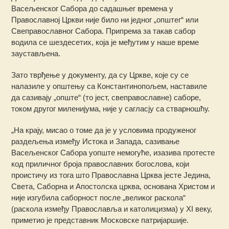
Васељенског Сабора до садашњег времена у
Православној Цркви није било ни једног „општег“ или
Свеправославног Сабора. Припрема за такав сабор
водила се шездесетих, која је међутим у наше време
заустављена.
Зато тврђење у документу, да су Цркве, које су се
налазиле у општењу са Константинопољем, наставиле
да сазивају „опште“ (то јест, свеправославне) саборе,
током другог миленијума, није у сагласју са стварношћу.
„На крају, мисао о томе да је у условима продуженог
раздељења између Истока и Запада, сазивање
Васељенског Сабора уопште немогуће, изазива протесте
код приличног броја православних богослова, који
проистичу из тога што Православна Црква јесте Једина,
Света, Саборна и Апостолска црква, основана Христом и
није изгубила саборност после „великог раскола“
(раскола између Православља и католицизма) у XI веку,
приметио је представник Московске патријаршије.