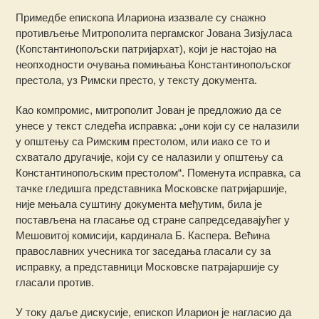
Примедбе епископа Илариона изазвале су снажно
противљење Митрополита пергамског Јована Зизјуласа
(Копстантинопољски патријархат), који је настојао на
неопходности очувања помињања Константинопољског
престола, уз Римски престо, у тексту документа.
Као компромис, митрополит Јован је предложио да се
унесе у текст следећа исправка: „они који су се налазили
у општењу са Римским престолом, или иако се то и
схватало другачије, који су се налазили у општењу са
Константинопољским престолом“. Поменута исправка, са
тачке гледишга представника Московске патријаршије,
није мењала суштину документа међутим, била је
постављена на гласање од стране сапредседавајућег у
Мешовитој комисији, кардинала Б. Каспера. Већина
православних учесника тог заседања гласали су за
исправку, а представници Московске патрајаршије су
гласали против.
У току даље дискусије, епископ Иларион је нагласио да