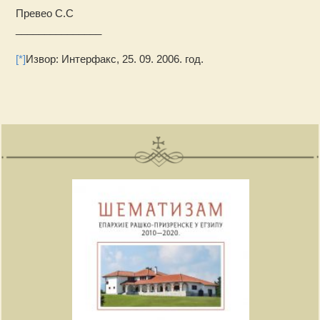
Превео С.С
_______________
[*]
Извор: Интерфакс, 25. 09. 2006. год.