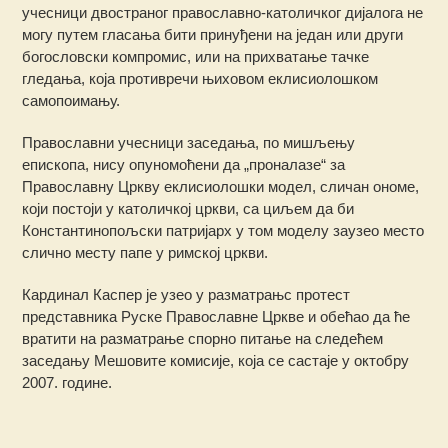
учесници двостраног православно-католичког дијалога не
могу путем гласања бити принуђени на један или други
богословски компромис, или на прихватање тачке
гледања, која противречи њиховом еклисиолошком
самопоимању.
Православни учесници заседања, по мишљењу
епископа, нису опуномоћени да „проналазе“ за
Православну Цркву еклисиолошки модел, сличан ономе,
који постоји у католичкој цркви, са циљем да би
Константинопољски патријарх у том моделу заузео место
слично месту папе у римској цркви.
Кардинал Каспер је узео у разматрањс протест
представника Руске Православне Цркве и обећао да ће
вратити на разматрање спорно питање на следећем
заседању Мешовите комисије, која се састаје у октобру
2007. године.