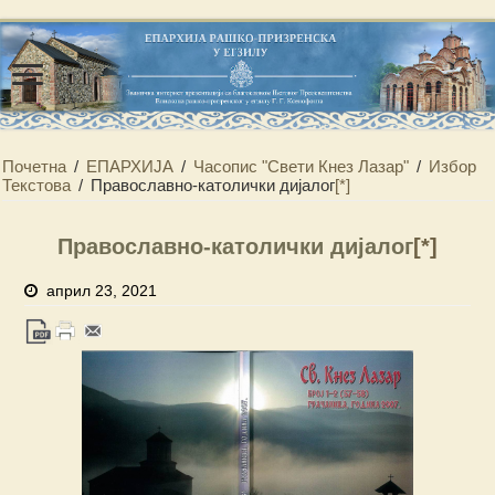
[*]"/>
Почетна
/
ЕПАРХИЈА
/
Часопис "Свети Кнез Лазар"
/
Избор
Текстова
/
Православно-католички дијалог
[*]
Православно-католички дијалог
[*]
април 23, 2021