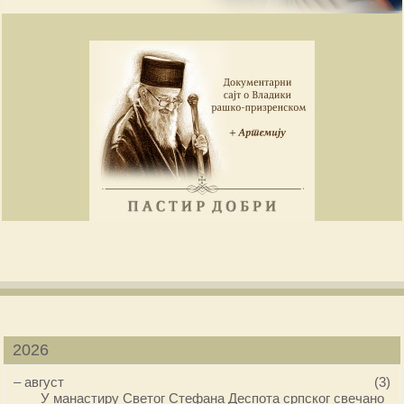
2026
–
август
(3)
У манастиру Светог Стефана Деспота српског свечано