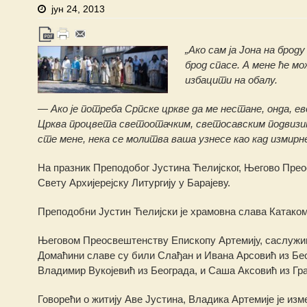
јун 24, 2013
„Ако сам ја Јона на брод
брод спасе. А мене ће м
избацити на обалу.
— Ако је потреба Српске цркве да ме нестане, онда, ев
Црква процвета светоотачким, светосавским подвизим
сте мене, нека се молитва ваша узнесе као кад измирн
На празник Преподобог Јустина Ћелијског, Његово Преос
Свету Архијерејску Литургију у Барајеву.
Преподобни Јустин Ћелијски је храмовна слава Катаком
Његовом Преосвештенству Епископу Артемију, саслужив
Домаћини славе су били Слађан и Ивана Арсовић из Беог
Владимир Вукојевић из Београда, и Саша Аксовић из Гр
Говорећи о житију Аве Јустина, Владика Артемије је изм