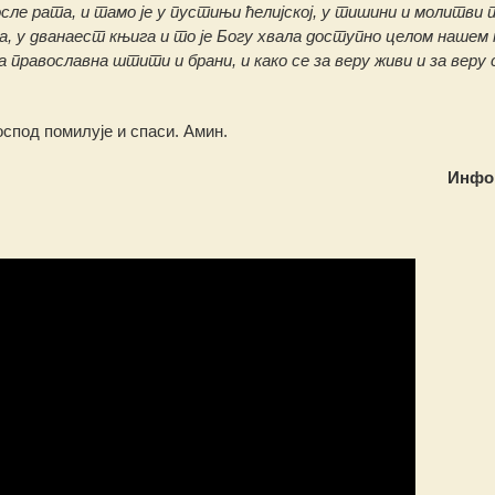
сле рата, и тамо је у пустињи ћелијској, у тишини и молитви 
а, у дванаест књига и то је Богу хвала доступно целом нашем
а православна штити и брани, и како се за веру живи и за веру
спод помилује и спаси. Амин.
Инфо