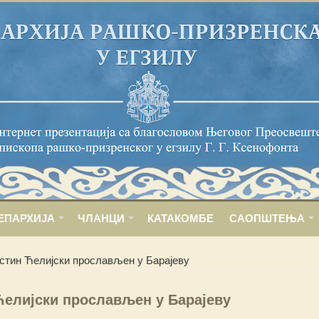
ЕПАРХИЈА
ЧЛАНЦИ
КАТАКОМБЕ
САОПШТЕЊА
стин Ћелијски прослављен у Барајеву
елијски прослављен у Барајеву