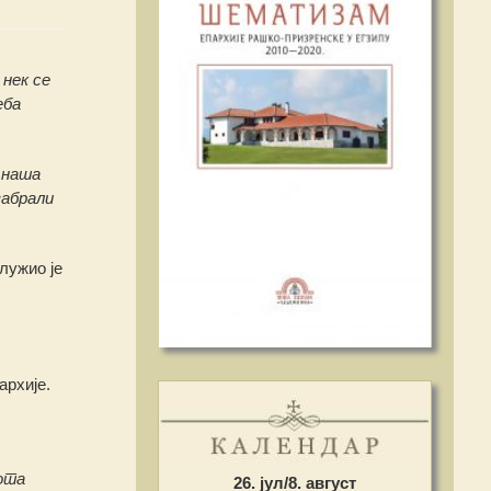
 нек се
еба
 наша
забрали
лужио је
рхије.
вота
26. јул/8. август