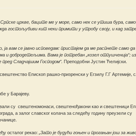
у Српске цркве, баците ме у море, само нек се утиша бура, само
ожда гостољубиви кит неки примити у утробу своју, и кад затр
о, ја вам се јавно исповедам: пристајем да ме распнете само да
а и добродетељима. Вама је потребан „козел отпушченија“; и
е пред Сладчајшим Господом“.
Преподобни Јустин Ћелијски.
вештенство Епископ рашко-призренски у Егзилу Г.Г Артемије, с
бе у Барајеву.
али су свештеномонаси, свештенођакони као и свештеници Епа
рада, а залог славског колача за следећу годину преузели су
ачанице.
еђу осталог рекао:
„Зато је будући гоњен и прогањан још за жи