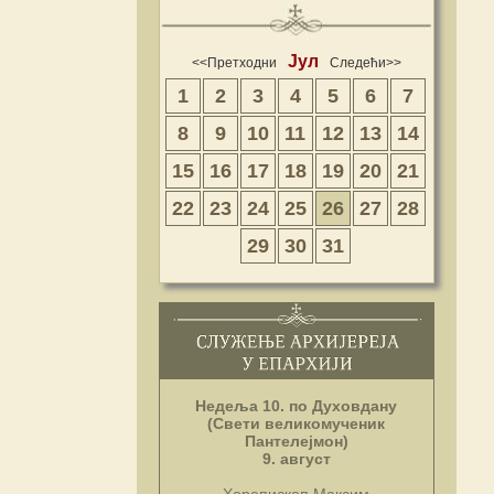
Јул
<<Претходни
Следећи>>
1
2
3
4
5
6
7
8
9
10
11
12
13
14
15
16
17
18
19
20
21
22
23
24
25
26
27
28
29
30
31
Недеља 10. по Духовдану
(Свети великомученик
Пантелејмон)
9. август
Хорепископ Максим