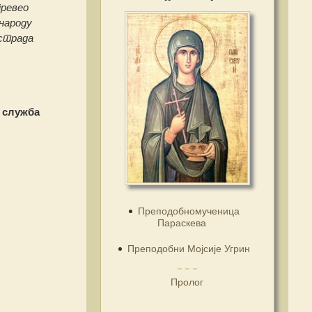
превео
 народу
 страда
 служба
Преподобномученица
Параскева
Преподобни Мојсије Угрин
Пролог