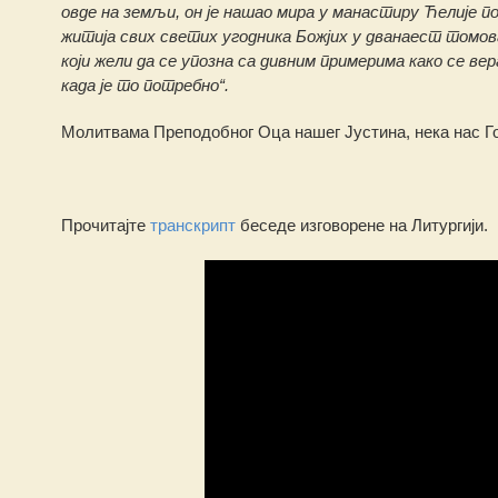
овде на земљи, он је нашао мира у манастиру Ћелије по
житија свих светих угодника Божјих у дванаест томов
који жели да се упозна са дивним примерима како се вер
када је то потребно“.
Молитвама Преподобног Оца нашег Јустина, нека нас Го
Прочитајте
транскрипт
беседе изговорене на Литургији.