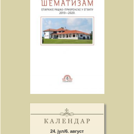
24. јул/6. август