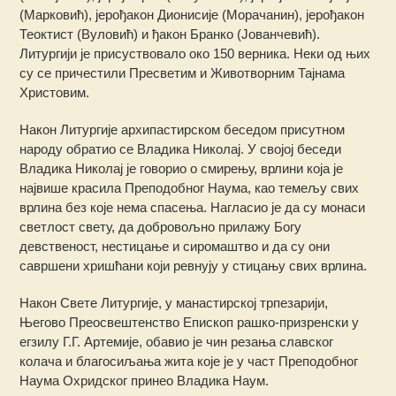
(Марковић), јерођакон Дионисије (Морачанин), јерођакон
Теоктист (Вуловић) и ђакон Бранко (Јованчевић).
Литургији је присуствовало око 150 верника. Неки од њих
су се причестили Пресветим и Животворним Тајнама
Христовим.
Након Литургије архипастирском беседом присутном
народу обратио се Владика Николај. У својој беседи
Владика Николај је говорио о смирењу, врлини која је
највише красила Преподобног Наума, као темељу свих
врлина без које нема спасења. Нагласио је да су монаси
светлост свету, да добровољно прилажу Богу
девственост, нестицање и сиромаштво и да су они
савршени хришћани који ревнују у стицању свих врлина.
Након Свете Литургије, у манастирској трпезарији,
Његово Преосвештенство Епископ рашко-призренски у
егзилу Г.Г. Артемијe, обавио је чин резања славског
колача и благосиљања жита које је у част Преподобног
Наума Охридског принео Владика Наум.