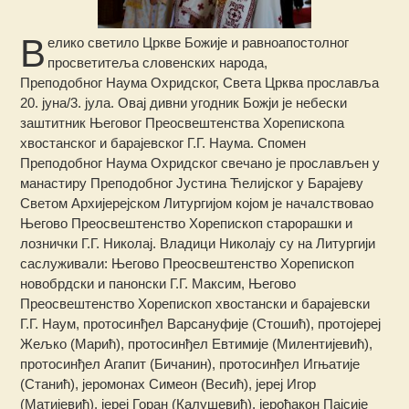
В
елико светило Цркве Божије и равноапостолног
просветитеља словенских народа,
Преподобног Наума Охридског, Света Црква прославља
20. јуна/3. јула. Овај дивни угодник Божји је небески
заштитник Његовог Преосвештенства Хорепископа
хвостанског и барајевског Г.Г. Наума.
Спомен
Преподобног Наума Охридског свечано је прослављен у
манастиру Преподобног Јустина Ћелијског у Барајеву
Светом Архијерејском Литургијом којом је началствовао
Његово Преосвештенство Хорепископ старорашки и
лознички Г.Г. Николај. Владици Николају су на Литургији
саслуживали: Његово Преосвештенство Хорепископ
новобрдски и панонски Г.Г. Максим, Његово
Преосвештенство Хорепископ хвостански и барајевски
Г.Г. Наум, протосинђел Варсануфије (Стошић), протојереј
Жељко (Марић), протосинђел Евтимије (Милентијевић),
протосинђел Агапит (Бичанин), протосинђел Игњатије
(Станић), јеромонах Симеон (Весић), јереј Игор
(Матијевић), јереј Горан (Калушевић), јерођакон Пајсије