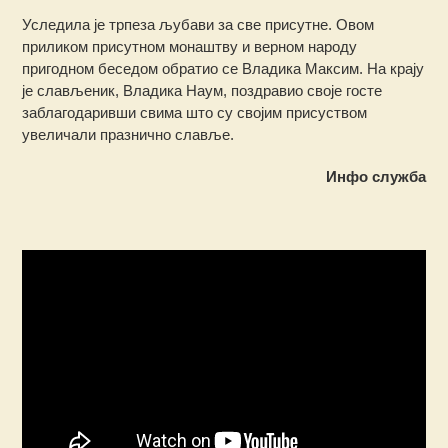
Уследила је трпеза љубави за све присутне. Овом
приликом присутном монаштву и верном народу
пригодном беседом обратио се Владика Максим. На крају
је слављеник, Владика Наум, поздравио своје госте
заблагодаривши свима што су својим присуством
увеличали празнично славље.
Инфо служба