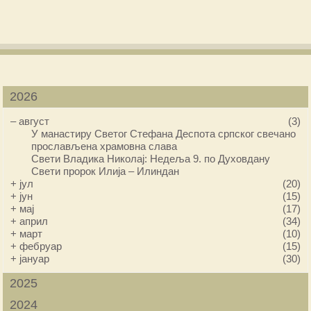
2026
–
август
(3)
У манастиру Светог Стефана Деспота српског свечано
прослављена храмовна слава
Свети Владика Николај: Недеља 9. по Духовдану
Свети пророк Илија – Илиндан
+
јул
(20)
+
јун
(15)
+
мај
(17)
+
април
(34)
+
март
(10)
+
фебруар
(15)
+
јануар
(30)
2025
2024