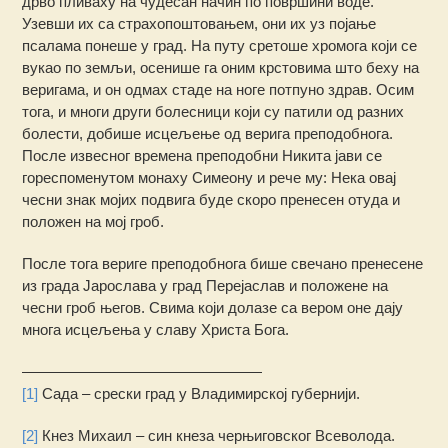
дрво пливаху на чудесан начин по површини воде.
Узевши их са страхопоштовањем, они их уз појање
псалама понеше у град. На путу сретоше хромога који се
вукао по земљи, осенише га оним крстовима што беху на
веригама, и он одмах стаде на ноге потпуно здрав. Осим
тога, и многи други болесници који су патили од разних
болести, добише исцељење од верига преподобнога.
После извесног времена преподобни Никита јави се
гореспоменутом монаху Симеону и рече му: Нека овај
чесни знак мојих подвига буде скоро пренесен отуда и
положен на мој гроб.
После тога вериге преподобнога бише свечано пренесене
из града Јарослава у град Перејаслав и положене на
чесни гроб његов. Свима који долазе са вером оне дају
многа исцељења у славу Христа Бога.
————————————————
[1]
Сада – срески град у Владимирској губернији.
[2]
Кнез Михаил – син кнеза черњиговског Всеволода.