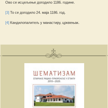
Ово се исцељење догодило 1186. године.
[3]
То се догодило 24. маја 1186. год.
[4]
Кандилопалитељ у манастиру, црквењак.