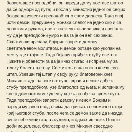
борављаше преподобни, он нареди да му поставе шатор
да се одмори од пута; и посла у манастир једног од својих
бојара да извести преподобног о свом доласку. Тада онај
исти демон, прерушен у монаха слепог на једно око и са
лопатом у рукама, срете кнежевог изасланика и саопшти
му да је преподобни умро и да га је он већ сахранио.
Схвативши превару, бојарин запрети демону
светитељевом молитвом, и демон остаде као укопан на
месту где стајаше. Тада бојарин приђе к стубу светога
Никите и обавести га да је кнез стигао и исприча му за
тешку болест његову. Светитељ онда посла кнезу свој
штап. Узевши тај штап у своју руку, благоверни кнез
Михаил стаде на ноге потпуно здрав и пешке дође к
стубу преподобнога, узе благослов од њега, и исприча му
све о демонском искушењу које га снађе за време пута.
Тада преподобни запрети демону именом Божјим и
нареди му јавно пред свима да три сата непомично стоји
крај његовог стуба, после чега се демон закле да никада
више неће чинити зла људима, и одмах ишчезе. Пошто
доби исцељење, благоверни кнез Михаил свесрдно