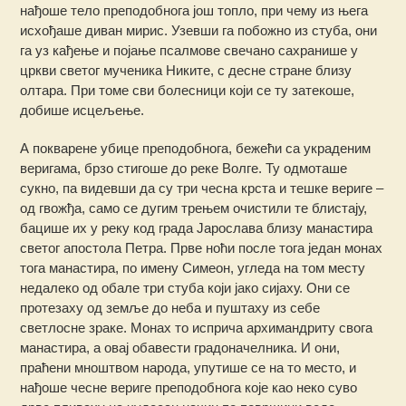
нађоше тело преподобнога још топло, при чему из њега
исхођаше диван мирис. Узевши га побожно из стуба, они
га уз кађење и појање псалмове свечано сахранише у
цркви светог мученика Никите, с десне стране близу
олтара. При томе сви болесници који се ту затекоше,
добише исцељење.
А покварене убице преподобнога, бежећи са украденим
веригама, брзо стигоше до реке Волге. Ту одмоташе
сукно, па видевши да су три чесна крста и тешке вериге –
од гвожђа, само се дугим трењем очистили те блистају,
бацише их у реку код града Јарослава близу манастира
светог апостола Петра. Прве ноћи после тога један монах
тога манастира, по имену Симеон, угледа на том месту
недалеко од обале три стуба који јако сијаху. Они се
протезаху од земље до неба и пуштаху из себе
светлосне зраке. Монах то исприча архимандриту свога
манастира, а овај обавести градоначелника. И они,
праћени мноштвом народа, упутише се на то место, и
нађоше чесне вериге преподобнога које као неко суво