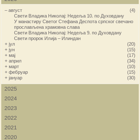
–
август
(4)
Свети Владика Николај: Недеља 10. по Духовдану
У манастиру Светог Стефана Деспота српског свечано
прослављена храмовна слава
Свети Владика Николај: Недеља 9. по Духовдану
Свети пророк Илија – Илиндан
+
јул
(20)
+
јун
(15)
+
мај
(17)
+
април
(34)
+
март
(10)
+
фебруар
(15)
+
јануар
(30)
2025
2024
2023
2022
2021
2020