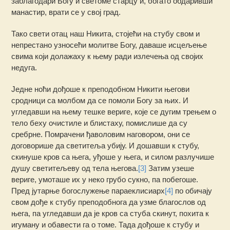
заблагодари Богу и светоме старцу и, богато обдаривши
манастир, врати се у свој град.
Тако свети отац наш Никита, стојећи на стубу свом и
непрестано узносећи молитве Богу, даваше исцељење
свима који долажаху к њему ради излечења од својих
недуга.
Једне ноћи дођоше к преподобном Никити његови
сродници са молбом да се помоли Богу за њих. И
угледавши на њему тешке вериге, које се дугим трењем о
тело беху очистиле и блистаху, помислише да су
сребрне. Помрачени ђаволовим наговором, они се
договорише да светитеља убију. И дошавши к стубу,
скинуше кров са њега, уђоше у њега, и силом разлучише
душу светитељеву од тела његова.
[3]
Затим узеше
вериге, умоташе их у неко грубо сукно, па побегоше.
Пред јутарње богослужење параеклисиарх
[4]
по обичају
свом дође к стубу преподобнога да узме благослов од
њега, па угледавши да је кров са стуба скинут, похита к
игуману и обавести га о томе. Тада дођоше к стубу и