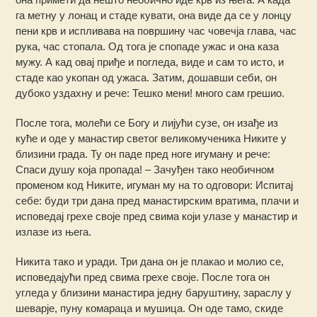
га метну у лонац и стаде кувати, она виде да се у лонцу
пени крв и испливава на површину час човечја глава, час
рука, час стопала. Од тога је спопаде ужас и она каза
мужу. А кад овај приђе и погледа, виде и сам то исто, и
стаде као укопан од ужаса. Затим, дошавши себи, он
дубоко уздахну и рече: Тешко мени! много сам грешио.
После тога, молећи се Богу и лијући сузе, он изађе из
куће и оде у манастир светог великомученика Никите у
близини града. Ту он паде пред ноге игуману и рече:
Спаси душу која пропада! – Зачуђен тако необичном
променом код Никите, игуман му на то одговори: Испитај
себе: буди три дана пред манастирским вратима, плачи и
исповедај грехе своје пред свима који улазе у манастир и
излазе из њега.
Никита тако и уради. Три дана он је плакао и молио се,
исповедајући пред свима грехе своје. После тога он
угледа у близини манастира једну баруштину, зараслу у
шеварје, пуну комараца и мушица. Он оде тамо, скиде