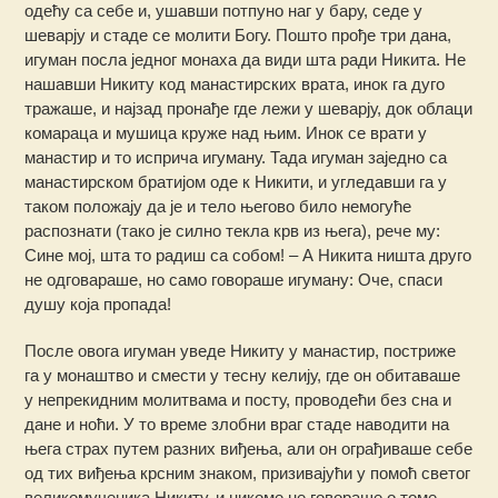
одећу са себе и, ушавши потпуно наг у бару, седе у
шеварју и стаде се молити Богу. Пошто прође три дана,
игуман посла једног монаха да види шта ради Никита. Не
нашавши Никиту код манастирских врата, инок га дуго
тражаше, и најзад пронађе где лежи у шеварју, док облаци
комараца и мушица круже над њим. Инок се врати у
манастир и то исприча игуману. Тада игуман заједно са
манастирском братијом оде к Никити, и угледавши га у
таком положају да је и тело његово било немогуће
распознати (тако је силно текла крв из њега), рече му:
Сине мој, шта то радиш са собом! – А Никита ништа друго
не одговараше, но само говораше игуману: Оче, спаси
душу која пропада!
После овога игуман уведе Никиту у манастир, постриже
га у монаштво и смести у тесну келију, где он обитаваше
у непрекидним молитвама и посту, проводећи без сна и
дане и ноћи. У то време злобни враг стаде наводити на
њега страх путем разних виђења, али он ограђиваше себе
од тих виђења крсним знаком, призивајући у помоћ светог
великомученика Никиту, и никоме не говораше о томе.