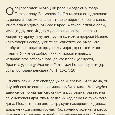
О
вај преподобни отац би рођен и одгајен у граду
Перејаславу Заљеском
[1]
. Од малена се одликовао
суровом и преком нарави, стварао нереде и причињавао
многа зла људима, отимао и крао. А такве, сличне себи,
имао је другове. Једнога дана он за време вечерња
наврати у цркву, и чу где прочиташе речи пророка Исаије:
Тако говори Господ: умијте се, очистите се, уклоните
злоћу дела својих испред очију мојих, престаните зло
чинити. Учите се добро чинити, тражите правду,
исправљајте потлаченога, дајите правицу сироти,
браните удовицу. Ако ли нећете, мач ће вас појести, јер
уста Господња рекоше (Ис. 1, 16-17. 20).
Од ових речи њега спопаде ужас и, вративши се дома, он
сву ноћ ока не склопи размишљајући о њима. Али идућег
дана он се по навици својој упути друговима, развесели
се у њиховом друштву и позва их код себе на ручак тога
дана. После тога он оде на трг, купи намирнице и донесе
дома жени да спреми ручак. Када жена стаде мити месо,
она примети да нешто необично иде крв из њега. А када