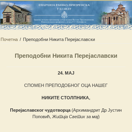
Почетна
/
Преподобни Никита Перејаславски
Преподобни Никита Перејаславски
24. МАЈ
СПОМЕН ПРЕПОДОБНОГ ОЦА НАШЕГ
НИКИТЕ СТОЛПНИКА,
Перејаславског чудотворца
(Архимандрит Др Јустин
Поповић,
Житија Светих за мај
)