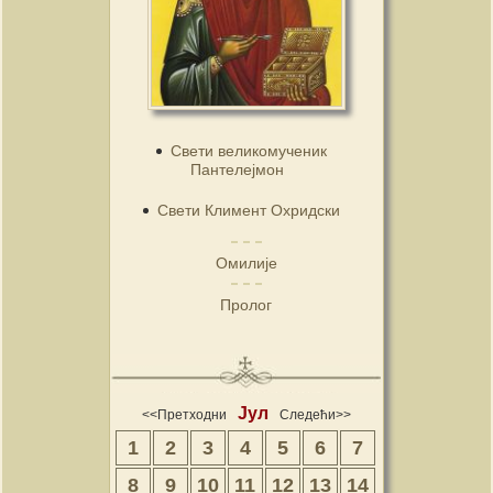
Свети великомученик
Пантелејмон
Свети Климент Охридски
Омилије
Пролог
Јул
<<Претходни
Следећи>>
1
2
3
4
5
6
7
8
9
10
11
12
13
14