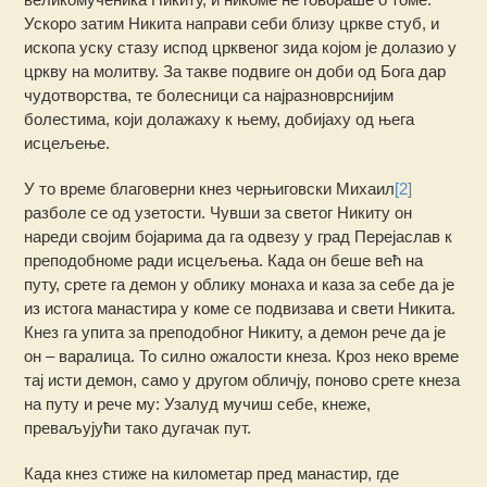
Ускоро затим Никита направи себи близу цркве стуб, и
ископа уску стазу испод црквеног зида којом је долазио у
цркву на молитву. За такве подвиге он доби од Бога дар
чудотворства, те болесници са најразноврснијим
болестима, који долажаху к њему, добијаху од њега
исцељење.
У то време благоверни кнез черњиговски Михаил
[2]
разболе се од узетости. Чувши за светог Никиту он
нареди својим бојарима да га одвезу у град Перејаслав к
преподобноме ради исцељења. Када он беше већ на
путу, срете га демон у облику монаха и каза за себе да је
из истога манастира у коме се подвизава и свети Никита.
Кнез га упита за преподобног Никиту, а демон рече да је
он – варалица. То силно ожалости кнеза. Кроз неко време
тај исти демон, само у другом обличју, поново срете кнеза
на путу и рече му: Узалуд мучиш себе, кнеже,
преваљујући тако дугачак пут.
Када кнез стиже на километар пред манастир, где