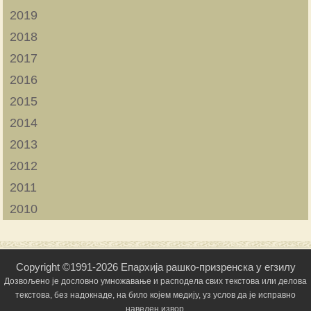
2019
2018
2017
2016
2015
2014
2013
2012
2011
2010
Copyright ©1991-2026 Епархија рашко-призренска у егзилу
Дозвољено је дословно умножавање и расподела свих текстова или делова
текстова, без надокнаде, на било којем медију, уз услов да је исправно
наведен извор.