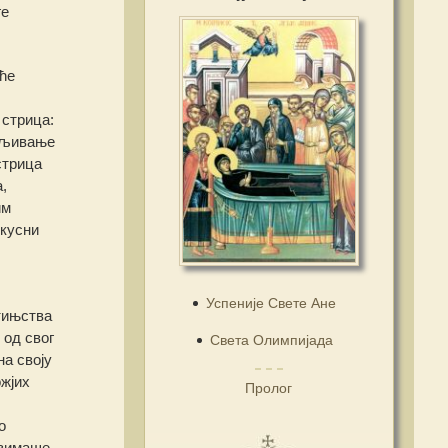
ге
ће
 стрица:
ваљивање
стрица
,
им
скусни
Успеније Свете Ане
тињства
 од свог
Света Олимпијада
а своју
ожјих
Пролог
о
узимаше