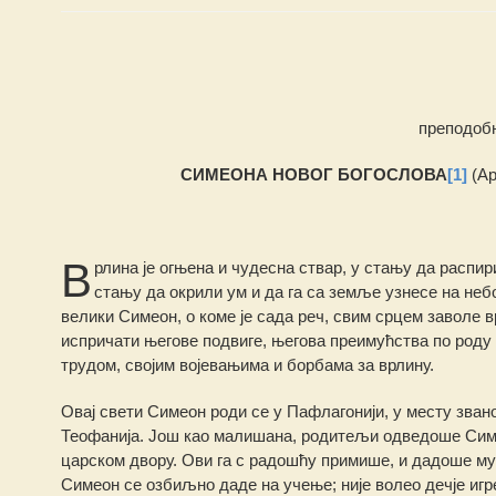
преподобн
СИМЕОНА НОВОГ БОГОСЛОВА
[1]
(Ар
В
рлина је огњена и чудесна ствар, у стању да распир
стању да окрили ум и да га са земље узнесе на небо
велики Симеон, о коме је сада реч, свим срцем заволе в
испричати његове подвиге, његова преимућства по роду 
трудом, својим војевањима и борбама за врлину.
Овај свети Симеон роди се у Пафлагонији, у месту зван
Теофанија. Још као малишана, родитељи одведоше Симео
царском двору. Ови га с радошћу примише, и дадоше му
Симеон се озбиљно даде на учење; није волео дечје игр