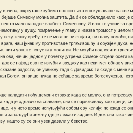
ну врлина, шкргуташе зубима против њега и покушаваше на све м
 бејаше Симеону моћна заштита. Да би се обелоданило како је 
 нешто мало нападне слабост Симеонову. И враг то учини за вр
чамотињу у душу, помрачење у главу и изазва тромост у целом т
 неку тешку врећу, те не могаше ни стајати, ни главу помаћи, ни
ад врага, наш јунак му противстаде трпљивошћу и оружјем духа: н
ња, нити уопште попусти у молитви. Не могући подносити трпељи
а овај начин: једном у почетку јутрења Симеон стојећи осети ка
док се најзад сва не изгуби у ваздуху као неки густ облак у вихо
сказане радости, он узвикну тада с Давидом: Ти скиде с мене вр
јачан Богом, он више никад не сеђаше за време богослужења, него
.
е нападати ноћу демони страха: када се молио, они потресаху
а када је одлазио на спавање, они се појављиваху као црнци, си
 лице, и у исто време испуњујући собом сву келију; понекад се он
е и запаљујући земљу где је лежао и зидове. И док они тако чи
ву, нашто су се они увек давали у бекство.