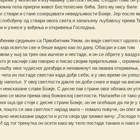
 нежна тела пригрли живот Бестелесних бића. Зато му нису биле
их ствари и стане созерцавати невидљивости Божје. Јер после м
слобођену од ствари овога света и запаљену љубављу према Т
и и узнесе у виђења и откривења Господња.
шћеним сједињен са Првобитним Умом, он виде светлост одозго г
 која осветли све и беше видно као по дану. Обасјан и сам том
ом у њој за трен ока ишчезе и нестаде, и он се обрете у вазду
то је касније сам говорио и писао својим пријатељима -, огромна
ошћу овог чудесног догађаја и ненавикнут на оваква откривења,
 чега он постаде свестан када дође себи, а у ово време он уопшт
ју напоље. У овој светлости дакле он доби снаге и виде на виси
н неисказане славе Божје. С десне пак стране овог облака он угл
но се моли према овој божанској светлости. Налазећи се тако 
г оца где стоји с десне стране Божје, он не осећаше да ли је у 
м, пошто се ова светлост најзад мало – помало повуче, он опет 
епуно неисказане радости и уста своја где громко вичу: „Господе п
 од тог тренутка он осети како му тело постаде танано и лако и