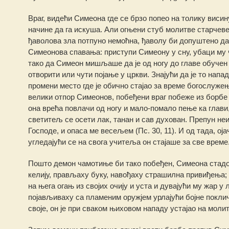
Враг, видећи Симеона где се брзо попео на толику виси
начине да га искуша. Али огњени стуб молитве старчеве
ђаволова зла потпуно немоћна, ђаволу би допуштено да
Симеонова спавања: приступи Симеону у сну, убаци му 
тако да Симеон мишљаше да је од ногу до главе обучен у
отворити или чути појање у цркви. Знајући да је то нап
промени место где је обично стајао за време богослуже
велики отпор Симеонов, побеђени враг побеже из борбе н
она врећа повлачи од ногу и мало-помало пење ка глави, 
светитељ се осети лак, танан и сав духован. Препун неи
Господе, и опаса ме весељем (Пс. 30, 11). И од тада, о
угледајући се на свога учитеља он стајаше за све време
Пошто демон чамотиње би тако побеђен, Симеона стадош
келију, прављаху буку, навођаху страшилна привиђења; 
на њега огањ из својих очију и уста и дувајући му жар у
појављиваху са пламеним оружјем урлајући бојне поклич
своје, он је при сваком њиховом нападу устајао на молит