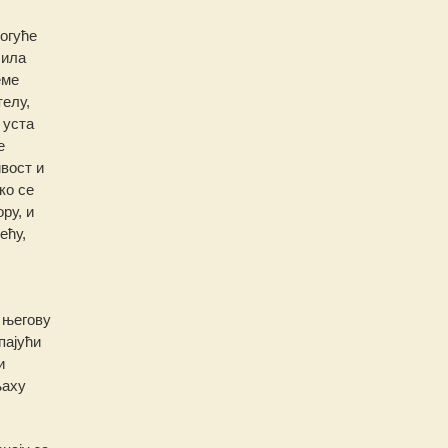
огуће
сила
еме
елу,
 уста
е
вост и
ко се
ру, и
ећу,
 његову
пајући
и
њаху