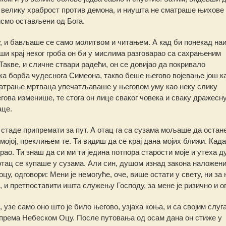
и велику храброст против демона, и ниушта не сматраше њихове
исмо остављени од Бога.
, и бављаше се само молитвом и читањем. А кад би понекад на
вши крај неког гроба он би у мислима разговарао са сахрањеним
 Такве, и сличне ствари радећи, он се довијао да покривало
ка борба чудеснога Симеона, такво беше његово војевање још к
матрање мртваца упечатљаваше у његовом уму као неку слику
егова изменише, те стога он лице сваког човека и сваку дражесн
аце.
 стаде припремати за пут. А отац га са сузама мољаше да остан
мојој, преклињем те. Ти видиш да се крај дана мојих ближи. Када
брао. Ти знаш да си ми ти једина потпора старости моје и утеха 
, отац се купаше у сузама. Али син, душом изнад закона наложен
 одговори: Мени је немогуће, оче, више остати у свету, ни за 
 и претпоставити ишта служењу Господу, за мене је ризично и о
узе само оно што је било његово, узјаха коња, и са својим слуг
рема Небеском Оцу. После путовања од осам дана он стиже у