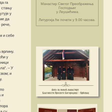
да га
Манастир Светог Преображења
Господњег
у стању
у Леушићима
утује у
еме да
Литургија ће почети у 9.00 часова.
 рече,
ом и себе
 врлину.
оћи у
жници
ла“. – У
свом; и
у.
 по
 и
и
апора
а су