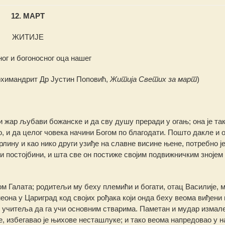
12. МАРТ
ЖИТИЈЕ
ог и богоносног оца нашег
химандрит Др Јустин Поповић,
Житија Светих за март
)
и жар љубави божанске и да сву душу преради у огањ; она је та
, и да целог човека начини Богом по благодати. Пошто дакле и о
рлину и као нико други узиђе на славне висине њене, потребно ј
и постојбини, и шта све он постиже својим подвижничким знојем
ом Галата; родитељи му беху племићи и богати, отац Василије, м
на у Цариград код својих рођака који онда беху веома виђени 
 учитеља да га учи основним стварима. Паметан и мудар измале
е, избегавао је њихове несташлуке; и тако веома напредовао у н