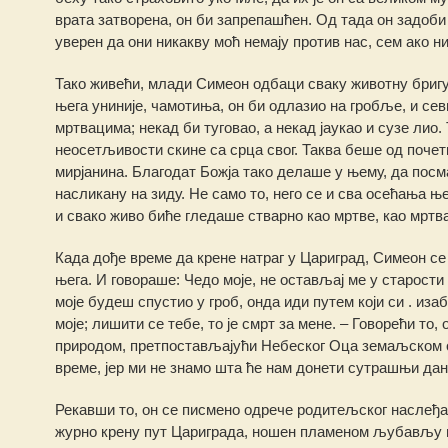
врата затворена, он би запрепашћен. Од тада он задоб
уверен да они никакву моћ немају против нас, сем ако н
Тако живећи, млади Симеон одбаци сваку животну бригу
њега униније, чамотиња, он би одлазио на гробље, и се
мртвацима; некад би туговао, а некад јаукао и сузе лио.
неосетљивости скине са срца свог. Таква беше од почет
мирјанина. Благодат Божја тако делаше у њему, да пос
насликану на зиду. Не само то, него се и сва осећања њ
и свако живо биће гледаше стварно као мртве, као мртв
Када дође време да крене натраг у Цариград, Симеон се
њега. И говораше: Чедо моје, не остављај ме у старости 
моје будеш спустио у гроб, онда иди путем који си . иза
моје; лишити се тебе, то је смрт за мене. – Говорећи то
природом, претпостављајући Небеског Оца земаљском оцу,
време, јер ми не знамо шта ће нам донети сутрашњи дан,
Рекавши то, он се писмено одрече родитељског наслеђа, 
журно крену пут Цариграда, ношен пламеном љубављу п