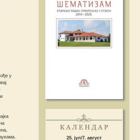
кође у
вај
е
 и
ајка
на
на,
аукама.
25. јул/7. август