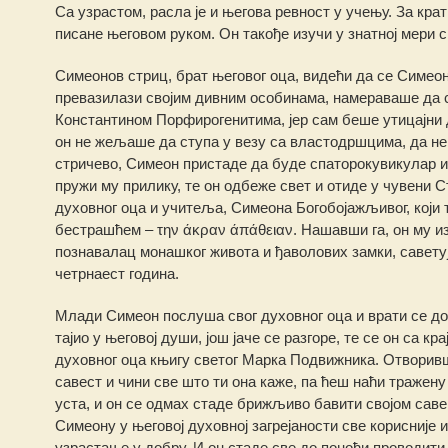
Са узрастом, расла је и његова ревност у учењу. За кра
писане његовом руком. Он такође изучи у знатној мери 
Симеонов стриц, брат његовог оца, видећи да се Симео
превазилази својим дивним особинама, намераваше да 
Константином Порфирогенитима, јер сам беше утицајни 
он не жељаше да ступа у везу са властодршцима, да не
стричево, Симеон пристаде да буде спаторокувикулар и 
пружи му прилику, те он одбеже свет и отиде у чувени С
духовног оца и учитеља, Симеона Богобојажљивог, који
бестрашћем – την άκραν άπάθειαν. Нашавши га, он му изл
познавалац монашког живота и ђаволових замки, саветује
четрнаест година.
Млади Симеон послуша свог духовног оца и врати се до
тајио у његовој души, још јаче се разгоре, те се он са 
духовног оца књигу светог Марка Подвижника. Отворивши
савест и чини све што ти она каже, па ћеш наћи тражену 
уста, и он се одмах стаде брижљиво бавити својом саве
Симеону у његовој духовној загрејаности све корисније 
узрастање у добру. И он стаде све до поноћи проводит