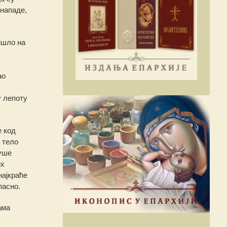
 нападе,
ишло на
ао
у лепоту
е код
 тело
душе
их
најкраће
пасно.
ама