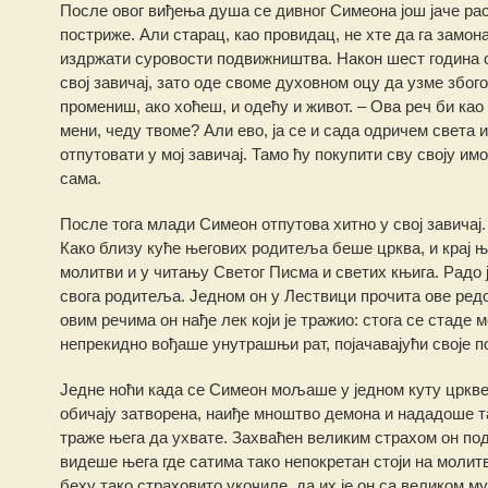
После овог виђења душа се дивног Симеона још јаче ра
постриже. Али старац, као провидац, не хте да га замон
издржати суровости подвижништва. Након шест година о
свој завичај, зато оде своме духовном оцу да узме збого
промениш, ако хоћеш, и одећу и живот. – Ова реч би као 
мени, чеду твоме? Али ево, ја се и сада одричем света 
отпутовати у мој завичај. Тамо ћу покупити сву своју имо
сама.
После тога млади Симеон отпутова хитно у свој завичај
Како близу куће његових родитеља беше црква, и крај ње
молитви и у читању Светог Писма и светих књига. Радо 
свога родитеља. Једном он у Лествици прочита ове ред
овим речима он нађе лек који је тражио: стога се стаде 
непрекидно вођаше унутрашњи рат, појачавајући своје п
Једне ноћи када се Симеон мољаше у једном куту цркве к
обичају затворена, наиђе мноштво демона и нададоше та
траже њега да ухвате. Захваћен великим страхом он под
видеше њега где сатима тако непокретан стоји на молит
беху тако страховито укочиле, да их је он са великом м