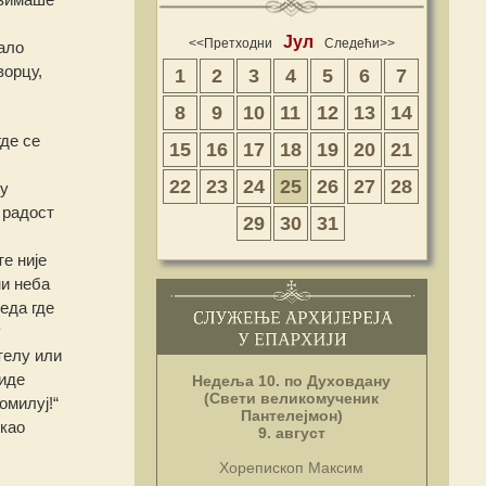
Јул
<<Претходни
Следећи>>
ало
ворцу,
1
2
3
4
5
6
7
8
9
10
11
12
13
14
де се
15
16
17
18
19
20
21
22
23
24
25
26
27
28
ху
 радост
29
30
31
е није
ни неба
еда где
у
телу или
виде
Недеља 10. по Духовдану
(Свети великомученик
омилуј!“
Пантелејмон)
 као
9. август
Хорепископ Максим