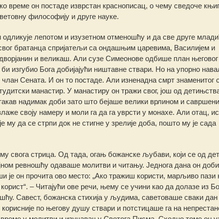
тко време он постаде изврстан краснописац, о чему сведоче књи
световну философију и друге науке.
н одликује лепотом и изузетном отменошћу и да све друге млади
свог братанца спријатељи са ондашњим царевима, Василијем и
дворјанин и великаш. Али сузе Симеонове одбише план његовог
 би изгубио Бога добијајући ништавне ствари. Но на упорно на
члан Сената. И он то постаде. Али изненадна смрт знаменитог 
тудитски манастир. У манастиру он тражи свог, још од детињства
 такав надимак доби зато што бејаше велики врлином и савршен
аже своју намеру и моли га да га уврсти у монахе. Али отац, и
 му да се стрпи док не стигне у зрелије доба, пошто му је сада
му свога стрица. Од тада, огањ божанске љубави, који се од де
крајном ревношћу одаваше молитви и читању. Једнога дана он доби
 је он прочита ово место: „Ако тражиш користи, марљиво пази н
корист“. – Читајући ове речи, њему се учини као да долазе из Б
шћу. Савест, божанска стихија у људима, саветоваше сваки дан
и корисније по његову душу ствари и потстицаше га на непрестан
и време у молитви и изучавању Светога Писма. Сходно томе он 