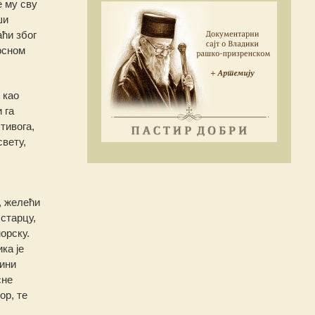
е му сву
ши
аћи због
рсном
 као
 га
тивога,
свету,
, желећи
старцу,
орску.
ка је
ини
сне
ор, те