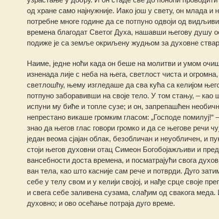
од хране само најнужније. Иако још у свету, он млада и
потребне многе године да се потпуно одвоји од видљив
времена благодат Светог Духа, нашавши његову душу о
подиже је са земље окриљену жудњом за духовне ствар
Наиме, једне ноћи када он беше на молитви и умом очи
изненада лије с неба на њега, светлост чиста и огромна,
светлошћу, њему изгледаше да сва кућа са келијом његов
потпуно заборавивши на своје тело. У том стању, – као ш
испуни му биће и топле сузе; и он, запрепашћен необичн
непрестано викаше громким гласом: „Господе помилуј!“ –
знао да његов глас говори громко и да се његове речи чу
један веома сјајан облак, безобличан и неуобличен, и пу
стоји његов духовни отац Симеон Богобојажљиви и преда
вансебности доста времена, и посматрајући свога духовно
ван тела, као што касније сам рече и потврди. Дуго зати
себе у телу свом и у келији својој, и нађе срце своје пр
и свега себе заливена сузама, слађим од свакога меда. И
духовно; и ово осећање потраја дуго време.