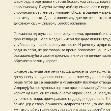
Цариград, и оде право к своме божанском старцу, паде п
своју имовину. Видећи његову дубоку смиреност и веру
сиромасима сву његову имовину. Онда га одведе у манас
свог искушеника. Давши манастиру две литре злата, ста
духовном оцу – Симеону Богобојажљивом.
Примивши од игумана новог искушеника, преподобни стар
гроб келијици. Ту се млади Симеон предаде вишим трудо
упућиваше у правила ове уметности. И рече му мудри на
ради на себи, не разговарај за време богослужења, не хо
размишљајући о својим гресима и њиховим вечним казнам
обрешћеш велику корист.
Симеон саслуша ове речи као да долазе из Божјих уста,
да му осигура најлепше венце, налагаше му да врши на
беше готов да са радошћу и усрдношћу послуша старца, 
Извршујући послушања најниже врсте и замарајући се мн
корист од њих, он их свом снагом упражњаваше. Међути
супротне ствари: примораваше га да једе и да спава. 
вежбе, јер у својој божанској мудрости старац га час н
му тако с обе стране осигураваше награду супротећи се