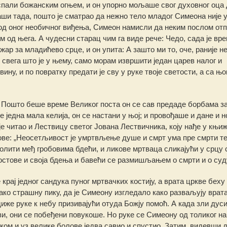
спали божанским огњем, и он упорно мољаше свог духовног оца 
аши тада, пошто је сматрао да нежно тело младог Симеона није 
д оног необичног виђења, Симеон намисли да неким послом отп
м од њега. А чудесни старац чим га виде рече: Чедо, сада је вр
жар за младићево срце, и он упита: А зашто ми то, оче, раније не
и свега што је у њему, само морам извршити један царев налог и
вину, и по повратку предати је сву у руке твоје светости, а са њ
. Пошто беше време Великог поста он се сав предаде борбама за
 једна мала келија, он се настани у њој; и провођаше и дане и н
је читао и Лествицу светог Јована Лествичника, коју нађе у књи
ове: „Неосетљивост је умртвљење душе и смрт ума пре смрти те
молити међ гробовима бдећи, и ликове мртваца сликајући у срцу 
остове и своја бдења и бавећи се размишљањем о смрти и о суд
рај једног сандука пуног мртвачких костију, а врата цркве беху
ко страшну пику, да је Симеону изгледало како разваљују врата
иже руке к небу призивајући отуда Божју помоћ. А када зли дус
ви, они се побеђени повукоше. Но руке се Симеону од толиког н
уком и уз велике болове једва савио и спустио. Затим, видевши д