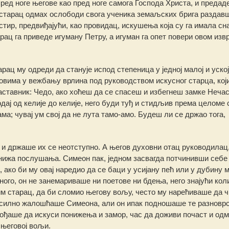
ред ноге његове као пред ноге самога Господа Христа, и предад
, старац одмах ослободи свога ученика земаљских брига раздав
тир, предвиђајући, као провидац, искушења која су га имала сн
рац га приведе игуману Петру, а игуман га опет повери овом изв
ац му одреди да станује испод степеница у једној малој и уској
вима у вежбању врлина под руководством искусног старца, који
ставник: Чедо, ако хоћеш да се спасеш и избегнеш замке Нечас
дај од келије до келије, него буди туђ и стидљив према целоме 
а; чувај ум свој да не лута тамо-амо. Будеш ли се држао тога,
 и држаше их се неотступно. А његов духовни отац руководилац
јнижа послушања. Симеон пак, једном засвагда потчинивши себе 
ако би му овај наредио да се баци у усијану пећ или у дубину м
ого, он не занемариваше ни поетове ни бдења, него знајући коли
м старац, да би сломио његову вољу, често му нарећиваше да ч
То силно жалошћаше Симеона, али он ипак подношаше те разновр
авођаше да искуси понижења и замор, час да доживи почаст и одм
 његовој вољи.