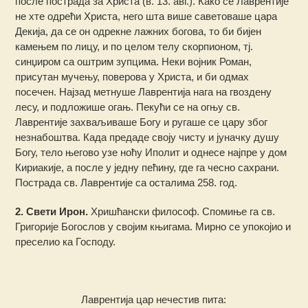
после пострада за Христа (в. 13. авг.). Како се Лаврентије
не хте одрећи Христа, него шта више саветоваше цара
Декија, да се он одрекне лажних богова, то би бијен
камењем по лицу, и по целом телу скорпионом, тј.
синџиром са оштрим зупцима. Неки војник Роман,
присутан мучењу, поверова у Христа, и би одмах
посечен. Најзад метнуше Лаврентија нага на гвоздену
лесу, и подложише огањ. Пекући се на огњу св.
Лаврентије захваљиваше Богу и ругаше се цару због
незнабоштва. Када предаде своју чисту и јуначку душу
Богу, тело његово узе ноћу Иполит и однесе најпре у дом
Кириакије, а после у једну пећину, где га чесно сахрани.
Пострада св. Лаврентије са осталима 258. год.
2. Свети Ирон.
Хришћански философ. Спомиње га св.
Григорије Богослов у својим књигама. Мирно се упокојио и
преселио ка Господу.
Лаврентија цар нечестив пита: