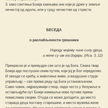
3. како светиња Божја кажњава оне који је држе у земљи
нечистој од идола, или у срцу нечистом од страсти.
БЕСЕДА
о раслабљености грешника
Народу мојему чине силу дјеца,
и жене су им господари.
(Иса. 3, 12)
Прекрасно је и премудро све што је од Бога. Свака твар
Божја иде послушно оним путем, који јој је Бог определио.
И звезде се крећу, и животиње живе, и ваздушне струје
управљају – све према реду од Бога установљеном.
Само човек, најразумнији створ, пада често у безумље и
остављајући пут Божји измишља нове путове према
помислима својим. Отуда се може догодити, да место
стараца деца постану старешине, и место мужева жене
да загосподаре. Но кад деца старешују насиље влада; и