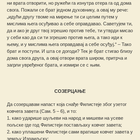
ни врата отворити, но ружећи га изнутра отера га од дома
свога. Пожали се брат једном духовнику, а овај му рече:
„идући другу твоме на мирење ти си целим путем у
мислима њега осуђивао а себе оправдавао. Саветујем ти,
да и ако је друг твој згрешио против тебе, ти утврди мисао
у себи као да си ти згрешио против њега, а тако иди к
њему, и у мислима њега оправдавај а себе осуђуј.“ – Тако
брат и поступи. И шта се догоди? Тек је брат стигао близу
дома свога друга, а овај отвори врата широм, притрча и
загрли увређеног брата, и измири се с њим.
СОЗЕРЦАЊЕ
Да созерцавам напаст која снађе Филистеје због узетог
ковчега завета (Сам. 5 – 6), и то:
1. како ударише шуљеви на народ и мишеви на усеве
пољске где год Филистеји постављаху ковчег завета;
2. како уплашени Филистеји сами вратише ковчег завета у
земљу Израиљску;