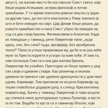
август), на његово место би постављен Сикст свети, који
беше родом Атињанин, испрва филозоф а потом
хришћанин. У то време епископи римски гинули су један
за другим тако, да постати епископом у Риму значило је
што и бити изведен на смрт. Цар Декије беше решен, да
уништи хришћанство и папа Сикст убрзо би изведен на
суд са два своја ђакона, Феликисимом и Агапитом. Када
их поведоше у тамницу, рече Лаврентије папи: „куда
идеш, оче, без сина? куда, архијереју, без архиђакона
твога?“ Папа га утеши прорекавши му, да ће и он још веће
муке за Христа поднети и ускоро за њим поћи. И заиста,
чим посекоше Сикста и она два његова ђакона,
Лаврентије би ухваћен. Претходно он беше привео у ред
све своје и црквене ствари. Као ризничар и економ
црквени он пренесе све црквене драгоцености у дом неке
удове, Кириакије. Том приликом он исцели Кириакију од
тешке главобоље додиром руку, а слепцу Крискентиону
поврати вид. Бачен у тамницу Лаврентије и тамо исцели
од слепила неког дугогодишњег сужња Лукилија, и крсти
га по том. Видећи то крсти се и тамничар Иполит, који