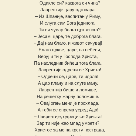
– Одакле си? каквога си чина?
Лаврентије цару одговара:
– Из Шпаније, васпитан у Риму,
И слуга сам Бога јединога.
– Ти си чувар блага црквенога?
– Јесам, царе, те доброга блага.
– Дај нам благо, и живот сачувај!
– Благо цркве, царе, на небеси,
Веруј и ти у Господа Христа,
Па наследник бићеш тога блага.
– Лаврентије одреци се Христа!
– Одреци се, царе, ти идола!
А цар плану и на слуге ману,
Лаврентија бише и ломише,
На решетку жарну положише.
– Овај огањ мени је прохлада,
А теби се спрема усред Ада!
– Лаврентије, одреци се Христа!
Зар ти није жао млад умрети?
– Христос за ме на крсту пострада,