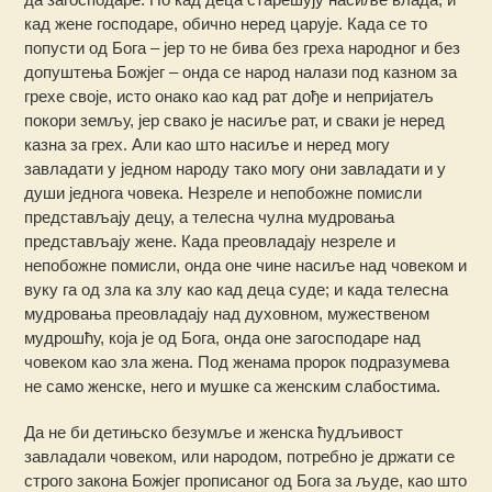
кад жене господаре, обично неред царује. Када се то
попусти од Бога – јер то не бива без греха народног и без
допуштења Божјег – онда се народ налази под казном за
грехе своје, исто онако као кад рат дође и непријатељ
покори земљу, јер свако је насиље рат, и сваки је неред
казна за грех. Али као што насиље и неред могу
завладати у једном народу тако могу они завладати и у
души једнога човека. Незреле и непобожне помисли
представљају децу, а телесна чулна мудровања
представљају жене. Када преовладају незреле и
непобожне помисли, онда оне чине насиље над човеком и
вуку га од зла ка злу као кад деца суде; и када телесна
мудровања преовладају над духовном, мужественом
мудрошћу, која је од Бога, онда оне загосподаре над
човеком као зла жена. Под женама пророк подразумева
не само женске, него и мушке са женским слабостима.
Да не би детињско безумље и женска ћудљивост
завладали човеком, или народом, потребно је држати се
строго закона Божјег прописаног од Бога за људе, као што