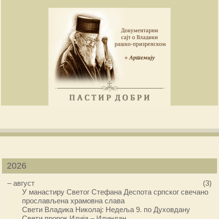
2026
–
август
(3)
У манастиру Светог Стефана Деспота српског свечано
прослављена храмовна слава
Свети Владика Николај: Недеља 9. по Духовдану
Свети пророк Илија – Илиндан