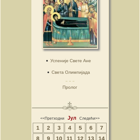
Успеније Свете Ане
Света Олимпијада
Пролог
Јул
<<Претходни
Следећи>>
1
2
3
4
5
6
7
8
9
10
11
12
13
14