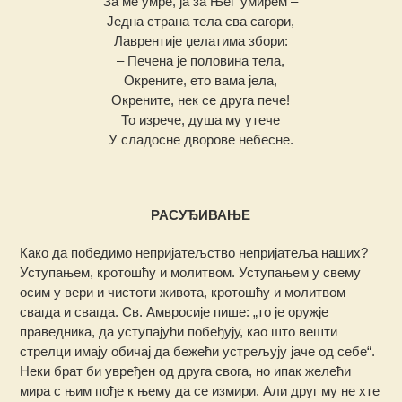
За ме умре, ја за Њег’ умирем –
Једна страна тела сва сагори,
Лаврентије џелатима збори:
– Печена је половина тела,
Окрените, ето вама јела,
Окрените, нек се друга пече!
То изрече, душа му утече
У сладосне дворове небесне.
РАСУЂИВАЊЕ
Како да победимо непријатељство непријатеља наших?
Уступањем, кротошћу и молитвом. Уступањем у свему
осим у вери и чистоти живота, кротошћу и молитвом
свагда и свагда. Св. Амвросије пише: „то је оружје
праведника, да уступајући побеђују, као што вешти
стрелци имају обичај да бежећи устрељују јаче од себе“.
Неки брат би увређен од друга свога, но ипак желећи
мира с њим пође к њему да се измири. Али друг му не хте