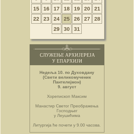
15
16
17
18
19
20
21
22
23
24
25
26
27
28
29
30
31
Недеља 10. по Духовдану
(Свети великомученик
Пантелејмон)
9. август
Хорепископ Максим
Манастир Светог Преображења
Господњег
у Леушићима
Литургија ће почети у 9.00 часова.