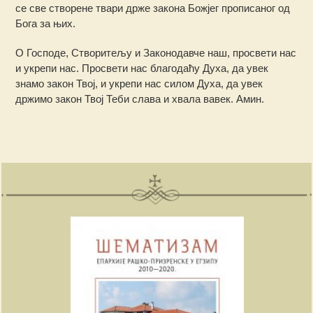
се све створене твари држе закона Божјег прописаног од
Бога за њих.
О Господе, Створитељу и Законодавче наш, просвети нас
и укрепи нас. Просвети нас благодаћу Духа, да увек
знамо закон Твој, и укрепи нас силом Духа, да увек
држимо закон Твој Теби слава и хвала вавек. Амин.