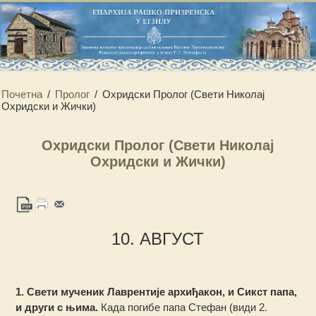
Почетна
/
Пролог
/
Охридски Пролог (Свети Николај
Охридски и Жички)
Охридски Пролог (Свети Николај
Охридски и Жички)
10. АВГУСТ
1. Свети мученик Лаврентије архиђакон, и Сикст папа,
и други с њима.
Када погибе папа Стефан (види 2.