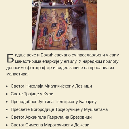
Б
адње вече и Божић свечано су прослављени у свим
манастирима епархије у егзилу. У наредном прилогу
доносимо фотографије и видео записе са прослава из
манастира:
Светог Николаја Мирликијског у Лозници
Свете Тројице у Кули
Преподобног Јустина Ћелијског у Барајеву
Пресвете Богородице Тројеручице у Мушветама
Светог Архангела Гаврила на Брезовици
Светог Симеона Мироточивог у Дежеви