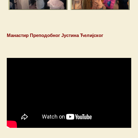
Манастир Преподобног Јустина Ћелијског