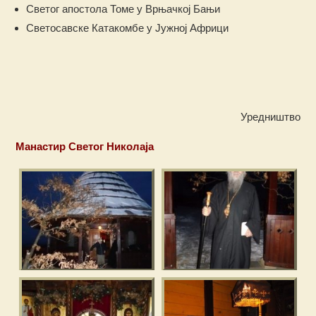
Светог апостола Томе у Врњачкој Бањи
Светосавске Катакомбе у Јужној Африци
Уредништво
Манастир Светог Николаја