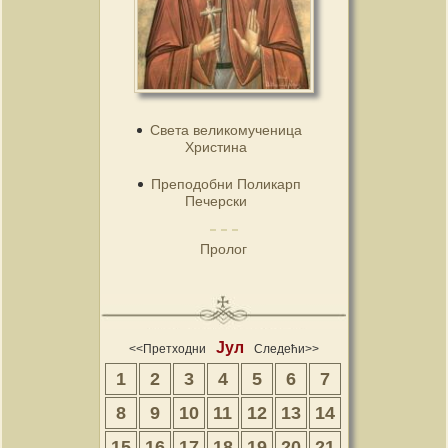
Света великомученица
Христина
Преподобни Поликарп
Печерски
Пролог
Јул
<<Претходни
Следећи>>
1
2
3
4
5
6
7
8
9
10
11
12
13
14
15
16
17
18
19
20
21