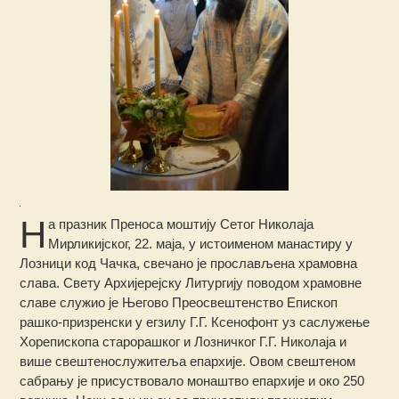
Н
а празник Преноса моштију Сетог Николаја
Мирликијског, 22. маја, у истоименом манастиру у
Лозници код Чачка, свечано је прослављена храмовна
слава. Свету Архијерејску Литургију поводом храмовне
славе служио је Његово Преосвештенство Епископ
рашко-призренски у егзилу Г.Г. Ксенофонт
уз саслужење
Хорепископа старорашког и Лозничког Г.Г. Николаја и
више свештенослужитеља епархије. Овом свештеном
сабрању је присуствовало монаштво епархије и око 250