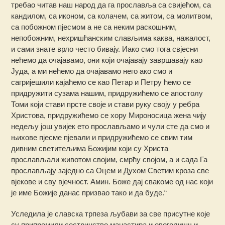
требао читав наш народ да га прославља са свијећом, са
кандилом, са иконом, са колачем, са житом, са молитвом,
са побожном пјесмом а не са неким раскошним,
непобожним, нехришћанским слављима каква, нажалост,
и сами знате врло често бивају. Иако смо тога свјесни
нећемо да очајавамо, они који очајавају завршавају као
Јуда, а ми нећемо да очајавамо него ако смо и
сагријешили кајаћемо се као Петар и Петру ћемо се
придружити сузама нашим, придружићемо се апостолу
Томи који стави прсте своје и стави руку своју у ребра
Христова, придружићемо се хору Мироносица жена чију
недељу још увијек ето прослављамо и чули сте да смо и
њихове пјесме пјевали и придружићемо се свим тим
дивним светитељима Божијим који су Христа
прослављали животом својим, смрћу својом, а и сада Га
прослављају заједно са Оцем и Духом Светим кроза све
вјекове и сву вјечност. Амин. Боже дај свакоме од нас који
је име Божије данас призвао тако и да буде.“
Уследила је славска трпеза љубави за све присутне које
су припремили сестринство манастира и овогодишњи