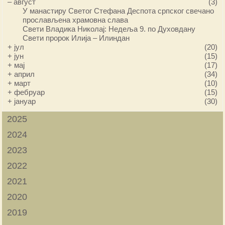
–
август
(3)
У манастиру Светог Стефана Деспота српског свечано
прослављена храмовна слава
Свети Владика Николај: Недеља 9. по Духовдану
Свети пророк Илија – Илиндан
+
јул
(20)
+
јун
(15)
+
мај
(17)
+
април
(34)
+
март
(10)
+
фебруар
(15)
+
јануар
(30)
2025
2024
2023
2022
2021
2020
2019