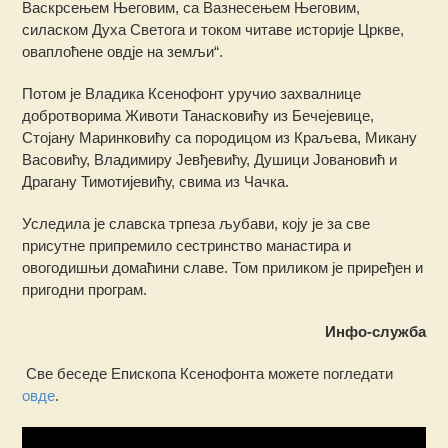
Васкрсењем Његовим, са Вазнесењем Његовим,
силаском Духа Светога и током читаве историје Цркве,
оваплоћене овдје на земљи“.
Потом је Владика Ксенофонт уручио захвалнице
добротворима Животи Танасковићу из Бечејевице,
Стојану Маринковићу са породицом из Краљева, Микану
Васовићу, Владимиру Јевђевићу, Душици Јовановић и
Драгану Тимотијевићу, свима из Чачка.
Уследила је славска трпеза љубави, коју је за све
присутне припремило сестринство манастира и
овогодишњи домаћини славе. Том приликом је приређен и
пригодни програм.
Инфо-служба
Све беседе Епископа Ксенофонта можете погледати
овде
.