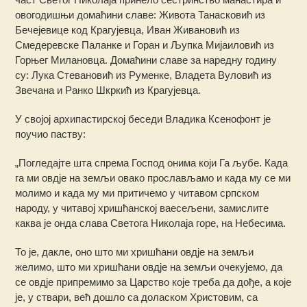
овогодишњи домаћини славе: Живота Танасковић из
Бечејевице код Крагујевца, Иван Живановић из
Смедеревске Паланке и Горан и Љупка Мијаиловић из
Горњег Милановца. Домаћини славе за наредну годину
су: Лука Стевановић из Руменке, Владета Вуловић из
Звечана и Ранко Шкркић из Крагујевца.
У својој архипастирској беседи Владика Ксенофонт је
поучио паству:
„Погледајте шта спрема Господ онима који Га љубе. Када
га ми овдје на земљи овако прослављамо и када му се ми
молимо и када му ми притичемо у читавом српском
народу, у читавој хришћанској ваесељени, замислите
каква је онда слава Светога Николаја горе, на Небесима.
То је, дакле, оно што ми хришћани овдје на земљи
желимо, што ми хришћани овдје на земљи очекујемо, да
се овдје припремимо за Царство које треба да дође, а које
је, у ствари, већ дошло са доласком Христовим, са