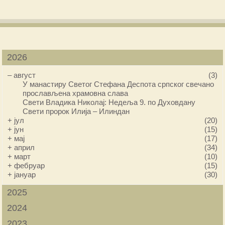
2026
–
август
(3)
У манастиру Светог Стефана Деспота српског свечано
прослављена храмовна слава
Свети Владика Николај: Недеља 9. по Духовдану
Свети пророк Илија – Илиндан
+
јул
(20)
+
јун
(15)
+
мај
(17)
+
април
(34)
+
март
(10)
+
фебруар
(15)
+
јануар
(30)
2025
2024
2023