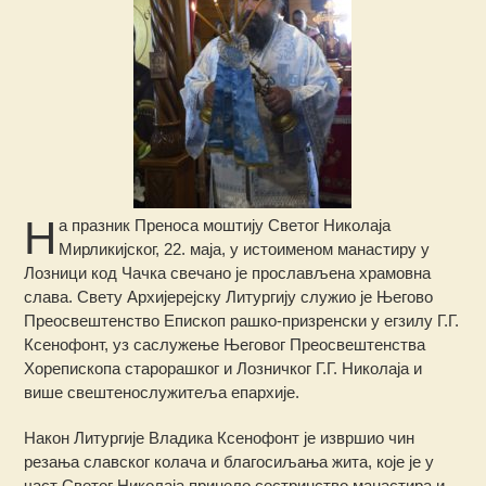
Н
а празник Преноса моштију Светог Николаја
Мирликијског, 22. маја, у истоименом манастиру у
Лозници код Чачка свечано је прослављена храмовна
слава. Свету Архијерејску Литургију служио је Његово
Преосвештенство Епископ рашко-призренски у егзилу Г.Г.
Ксенофонт, уз саслужење Његовог Преосвештенства
Хорепископа старорашког и Лозничког Г.Г. Николаја и
више свештенослужитеља епархије.
Након Литургије Владика Ксенофонт је извршио чин
резања славског колача и благосиљања жита, које je у
част Светог Николаја принело сестринство манастира и