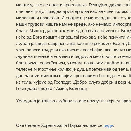
моштију, што се овде и прославља. Ревнујмо, дакле, за с
сличним Богу. Ниједна друга врлина нас не чини толико 
милостив и праведан. И онај који је милосрдан, он се у
наши трудови ништа нам не вреде, ако немамо милосрђа
блага. Милосрдан човек може да рачуна на милост Божју,
неће од Бога примити опроштај грехова, неће примити м
љубав је свеза савршенства, као што рекосмо. Без љуб
хришћански трудови ако нисмо саосећајни, ако нисмо м
људима помаже и новчано и радом, а много више можемо
ближњима, саосећањем, утехом, ношењем слабости наших
телесне милостиње колико је душа претежнија од тела.
дао да и ми животом својим прославимо Господа. Нека б
из тела, чујемо од Господа: „Добро, слуго добри и верни
Господара својега.” Амин, Боже дај.”
Уследила је трпеза љубави за све присутне коју су при
Све беседе Хорепископа Наума налазе се
овде
.