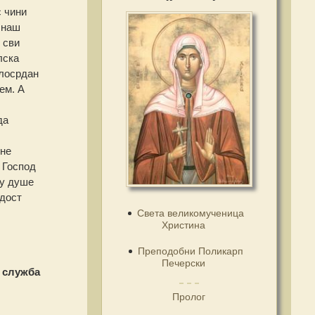
с чини
 наш
 сви
лска
илосрдан
ем. А
да
оне
 Господ
ку душе
адост
Света великомученица
Христина
Преподобни Поликарп
Печерски
 служба
Пролог