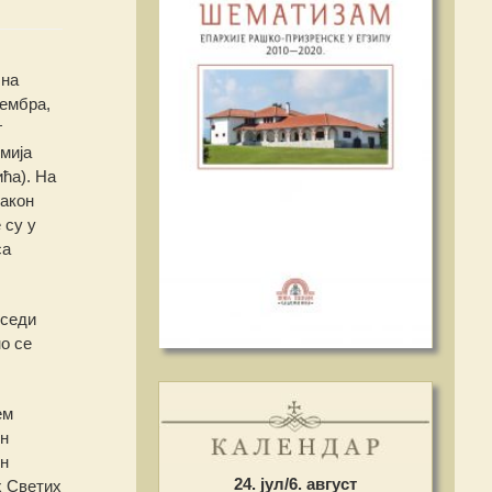
 на
цембра,
г
мија
ића).
На
Након
 су у
са
еседи
о се
ем
он
ен
24. јул/6. август
х Светих