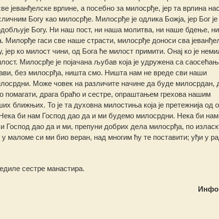
ве јеванђелске врлине, а посебно за милосрђе, јер та врлина на
сличним Богу као милосрђе. Милосрђе је одлика Божја, јер Бог је
подобљује Богу. Ни наш пост, ни наша молитва, ни наше бдење, ни
. Милорђе гаси све наше страсти, милосрђе доноси сва јеванђе
 јер ко милост чини, од Бога ће милост примити. Онај ко је нем
илост. Милосрђе је појачана љубав која је удружена са саосећањ
ави, без милосрђа, ништа смо. Ништа нам не вреде сви наши
илосрдни. Може човек на различите начине да буде милосрдан, 
 помагати, драга браћо и сестре, опраштањем грехова нашим
 ближњих. То је та духовна милостиња која је претежнија од 
 Нека би нам Господ дао да и ми будемо милосрдни. Нека би нам
и Господ дао да и ми, препуни добрих дела милосрђа, по излас
, у маломе си ми био веран, над многим ћу те поставити; уђи у р
редиле сестре манастира.
Инфо