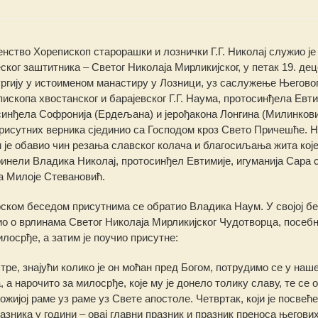
нство Хорепископ старорашки и лознички Г.Г. Николај служио је
ског заштитника – Светог Николаја Мирликијског, у петак 19. де
ургију у истоименом манастиру у Лозници, уз саслужење Његово
скопа хвостанског и барајевског Г.Г. Наума, протосинђела Евти
синђела Софронија (Ердељана) и јерођакона Лонгина (Милинков
 присутних верника сјединио са Господом кроз Свето Причешће. 
 је обавио чин резања славског колача и благосиљања жита које
ринели Владика Николај, протосинђел Евтимије, игуманија Сара 
а Милоје Стевановић.
ском беседом присутнима се обратио Владика Наум. У својој б
рио о врлинама Светог Николаја Мирликијског Чудотворца, посебн
лосрђе, а затим је поучио присутне:
стре, знајући колико је он моћан пред Богом, потрудимо се у наш
а нарочито за милосрђе, које му је донело толику славу, те се 
жијој раме уз раме уз Свете апостоле. Четвртак, који је посвећ
азника у години – овај главни празник и празник преноса његови