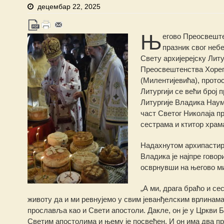
децембар 22, 2025
Њ
егово Преосвеште
празник свог небе
Свету архијерејску Лит
Преосвештенства Хорепи
(Милентијевића), прото
Литургији се већи број
Литургије Владика Наум
част Светог Николаја п
сестрама и ктитор храм
Надахнутом архипастир
Владика је најпре гово
осврнувши на његово ми
„А ми, драга браћо и се
животу да и ми ревнујемо у свим јеванђелским врлинама, 
прославља као и Свети апостоли. Дакле, он је у Цркви Бо
Светим апостолима и њему је посвећен. И он има два пр