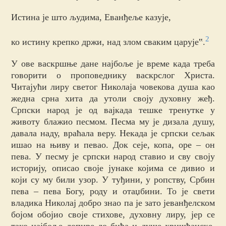
Истина је што људима, Еванђеље казује,
2
ко истину крепко држи, над злом сваким царује‟.
У ове васкршње дане најбоље је време када треба
говорити о проповеднику васкрслог Христа.
Читајући лиру светог Николаја човекова душа као
жедна срна хита да утоли своју духовну жеђ.
Српски народ је од вајкада тешке тренутке у
животу блажио песмом. Песма му је дизала душу,
давала наду, враћала веру. Некада је српски сељак
ишао на њиву и певао. Док сеје, копа, оре – он
пева. У песму је српски народ ставио и сву своју
историју, описао своје јунаке којима се дивио и
који су му били узор. У туђини, у ропству, Србин
пева – пева Богу, роду и отаџбини. То је свети
владика Николај добро знао па је зато јеванђелском
бојом обојио своје стихове, духовну лиру, јер се