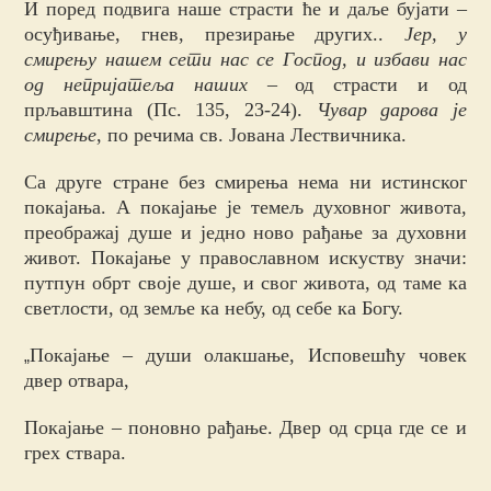
И поред подвига наше страсти ће и даље бујати –
осуђивање, гнев, презирање других..
Јер, у
смирењу нашем сети нас се Господ, и избави нас
од непријатеља наших
–
од страсти и од
прљавштина (Пс. 135, 23-24).
Чувар дарова је
смирење
, по речима св. Јована Лествичника.
Са друге стране без смирења нема ни истинског
покајања. А покајање је темељ духовног живота,
преображај душе и једно ново рађање за духовни
живот. Покајање у православном искуству значи:
путпун обрт своје душе, и свог живота, од таме ка
светлости, од земље ка небу, од себе ка Богу.
Покајање – души олакшање, Исповешћу човек
„
двер отвара,
Покајање – поновно рађање. Двер од срца где се и
грех ствара.