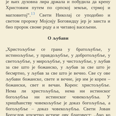
је њих духовна лира држала и побудила да крену
Христовим путем по српској земљи, стрмој и
13
магловитој‟.
Свети Николај се уподобио и
светом пророку Мојсију Боговидцу јер је заиста и
био пророк своме роду а и читавој васељени.
О љубави
Христољубље се грана у братољубље, у
„
истинољубље, у правдољубље, у добротољубље, у
светољубље, у мирољубље, у чистољубље, у љубав
за све што је божанско, у љубав за све што је
бесмртно, у љубав за све што је вечно. Све су ове
љубави божанске, свете и вечне, јер им је корен –
божански, свет и вечан. Корен: христољубље.
Нема ли христољубља, нема ни истинског
богољубља ни истинског човекољубља. У
хришћанству човекољубље је доказ богољубља, а
богољубље – доказ човекољубља. Свети Јован
Богослов изузетно истиче ову благовест: „Ако ко