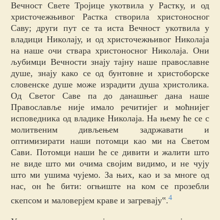
Вечност Свете Тројице укотвила у Растку, и од
христочежњивог Растка створила христоносног
Саву; други пут се та иста Вечност укотвила у
владици Николају, и од христочежњивог Николаја
на наше очи ствара христоносног Николаја. Они
љубимци Вечности знају тајну наше православне
душе, знају како се од бунтовне и христоборске
словенске душе може израдити душа христолика.
Од Светог Саве па до данашњег дана наше
Православље није имало речитијег и моћнијег
исповедника од владике Николаја. На њему ће се с
молитвеним дивљењем задржавати и
оптимизирати наши потомци као ми на Светом
Сави. Потомци наши ће се дивити и жалити што
не виде што ми очима својим видимо, и не чују
што ми ушима чујемо. За њих, као и за многе од
нас, он ће бити: огњиште на ком се прозебли
4
скепсом и маловерјем краве и загревају‟.