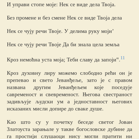
И управи стопе моје: Нек се виде дела Твоја.
Без промене и без смене Нек се виде Твоја дела
Нек се чују речи Твоје. У делима руку моји’
Нек се чују речи Твоје Да би знала цела земља
11
Кроз немоћна уста моја; Теби славу да запоји‟.
Кроз духовну лиру можемо слободно рећи он је
препевао и свето Јеванђеље, зато је с правом
названа другим Јеванђељем које поседује
савременост и свевременост. Његова свестраност
задивљује људски ум а једноставност његових
исказаних мисли допире до сваке душе.
Као што су у почетку беседе светог Јован
Златоуста зарањале у такве богословске дубине да
га простији слушаоци нису могли пратити ни