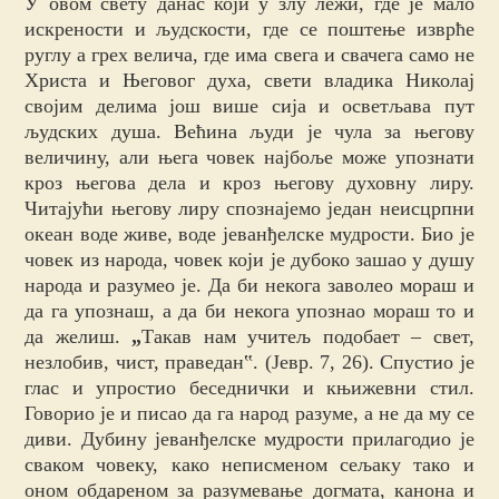
У овом свету данас који у злу лежи, где је мало
искрености и људскости, где се поштење изврће
руглу а грех велича, где има свега и свачега само не
Христа и Његовог духа, свети владика Николај
својим делима још више сија и осветљава пут
људских душа. Већина људи је чула за његову
величину, али њега човек најбоље може упознати
кроз његова дела и кроз његову духовну лиру.
Читајући његову лиру спознајемо један неисцрпни
океан воде живе, воде јеванђелске мудрости. Био је
човек из народа, човек који је дубоко зашао у душу
народа и разумео је. Да би некога заволео мораш и
да га упознаш, а да би некога упознао мораш то и
да желиш.
„
Такав нам учитељ подобает – свет,
незлобив, чист, праведан‟. (Јевр. 7, 26). Спустио је
глас и упростио беседнички и књижевни стил.
Говорио је и писао да га народ разуме, а не да му се
диви. Дубину јеванђелске мудрости прилагодио је
сваком човеку, како неписменом сељаку тако и
оном обдареном за разумевање догмата, канона и