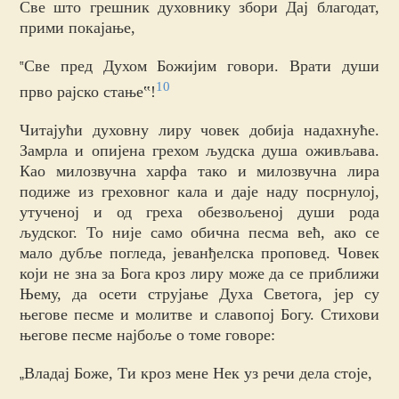
Све што грешник духовнику збори Дај благодат,
прими покајање,
Све пред Духом Божијим говори. Врати души
‟
10
прво рајско стање‟!
Читајући духовну лиру човек добија надахнуће.
Замрла и опијена грехом људска душа оживљава.
Као милозвучна харфа тако и милозвучна лира
подиже из греховног кала и даје наду посрнулој,
утученој и од греха обезвољеној души рода
људског. То није само обична песма већ, ако се
мало дубље погледа, јеванђелска проповед. Човек
који не зна за Бога кроз лиру може да се приближи
Њему, да осети струјање Духа Светога, јер су
његове песме и молитве и славопој Богу. Стихови
његове песме најбоље о томе говоре:
Владај Боже, Ти кроз мене Нек уз речи дела стоје,
„