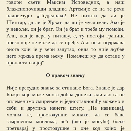
говори свети Максим Исповедник, а наш
блаженопочивши владика Артемије
се на те речи
надовезује
: „
Подједнако! Не питати да ли је
Шиптар, да ли је Хрват, да ли је муслиман. Ако је
у невољи, он је брат. Он је брат и треба му помоћи.
Али, кад је вера у питању, е, ту постоји граница
преко које не може да се пређе. Ако неко подржава
онога који је у вери залутао, онда то није љубав
него мржња према њему!
Помажеш му да остане у
пропасти својој‟.
О правом знању
Није пресудно знање за стицање Бога. Знање је дар
Божји које може многа добра донети, али ако га не
оплеменимо смирењем и једноставношћу можемо и
себи и другима нанети штету. „Не навикавај,
молим те, простодушне монахе, да се баве
замршеним мислима, већ (ако је могуће) боље
претварај у простодушне и оне код којих је