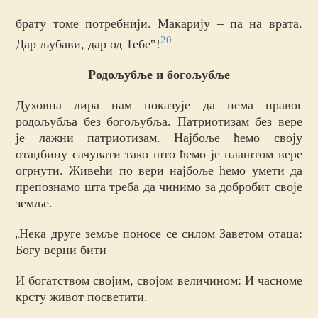
брату томе потребнији. Макарију – па на врата.
20
Дар љубави, дар од Тебе‟!
Родољубље и богољубље
Духовна лира нам показује да нема правог
родољубља без богољубља. Патриотизам без вере
је лажни патриотизам. Најбоље ћемо своју
отаџбину сачувати тако што ћемо је плаштом вере
огрнути. Живећи по вери најбоље ћемо умети да
препознамо шта треба да чинимо за добробит своје
земље.
Нека друге земље поносе се силом Заветом отаца:
„
Богу верни бити
И богатством својим, својом величином: И часноме
крсту живот посветити.