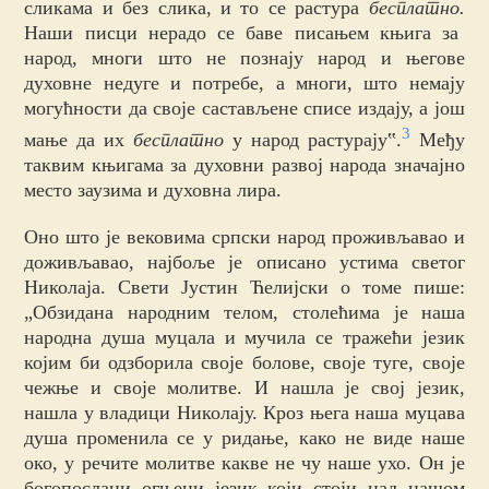
сликама и без слика, и то се растура
бесплатно.
Наши писци нерадо се баве писањем књига за
народ, многи што не познају народ и његове
духовне недуге и потребе, а многи, што немају
могућности да своје састављене списе издају, а још
3
мање да их
бесплатно
у народ растурају‟.
Међу
таквим књигама за духовни развој народа значајно
место заузима и духовна лира.
Оно што је вековима српски народ проживљавао и
доживљавао, најбоље је описано устима светог
Николаја. Свети Јустин Ћелијски о томе пише:
„Обзидана народним телом, столећима је
наша
народна душа муцала и мучила се тражећи језик
којим би одзборила своје болове, своје туге, своје
чежње и своје молитве. И нашла је свој језик,
нашла у владици Николају. Кроз њега наша муцава
душа променила се у ридање, како не виде наше
око, у речите молитве какве не чу наше ухо. Он је
богопослани огњени језик који стоји над нашом