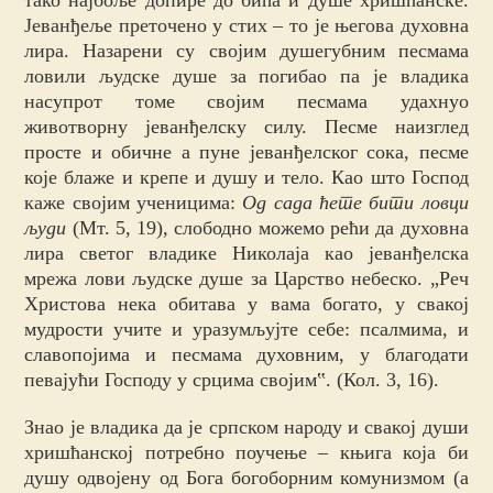
тако најбоље допире до бића и душе хришћанске.
Јеванђеље преточено у стих – то је његова духовна
лира. Назарени су својим душегубним песмама
ловили људске душе за погибао па је владика
насупрот томе својим песмама удахнуо
животворну јеванђелску силу. Песме наизглед
просте и обичне а пуне јеванђелског сока, песме
које блаже и крепе и душу и тело. Као што Господ
каже својим ученицима:
Од сада ћете бити ловци
људи
(Мт. 5, 19), слободно можемо рећи да духовна
лира светог владике Николаја као јеванђелска
мрежа лови људске душе за Царство небеско. „Реч
Христова нека обитава у вама богато, у свакој
мудрости учите и уразумљујте себе: псалмима, и
славопојима и песмама духовним, у благодати
певајући Господу у срцима својим‟. (Кол. 3, 16).
Знао је владика да је српском народу и свакој души
хришћанској потребно поучење – књига која би
душу одвојену од Бога богоборним комунизмом (а