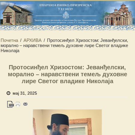
Почетна
/
АРХИВА
/
Протосинђел Хризостом: Јеванђелски,
морално – наравствени темељ духовне лире Светог владике
Николаја
Протосинђел Хризостом: Јеванђелски,
морално – наравствени темељ духовне
лире Светог владике Николаја
мај 31, 2025