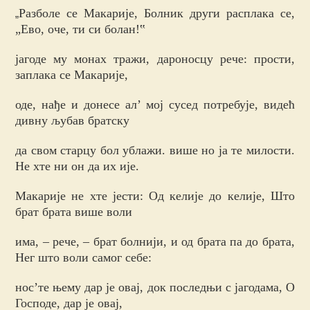
Разболе се Макарије, Болник други расплака се,
„
„Ево, оче, ти си болан!‟
јагоде му монах тражи, дароносцу рече: прости,
заплака се Макарије,
оде, нађе и донесе ал’ мој сусед потребује, видећ
дивну љубав братску
да свом старцу бол ублажи. више но ја те милости.
Не хте ни он да их ије.
Макарије не хте јести: Од келије до келије, Што
брат брата више воли
има, – рече, – брат болнији, и од брата па до брата,
Нег што воли самог себе:
нос’те њему дар је овај, док последњи с јагодама, О
Господе, дар је овај,