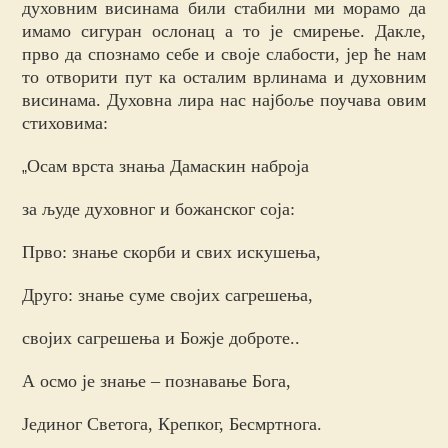
духовним висинама били стабилни ми морамо да
имамо сигуран ослонац а то је смирење. Дакле,
прво да спознамо себе и своје слабости, јер ће нам
то отворити пут ка осталим врлинама и духовним
висинама. Духовна лира нас најбоље поучава овим
стиховима:
Осам врста знања Дамаскин наброја
„
за људе духовног и божанског соја:
Прво: знање скорби и свих искушења,
Друго: знање суме својих сагрешења,
својих сагрешења и Божје доброте..
А осмо је знање – познавање Бога,
Јединог Светога, Крепког, Бесмртнога.