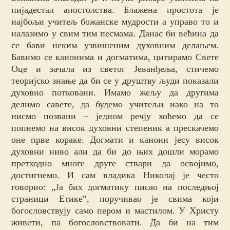
пијадестал апостолства. Блажена простота је
најбољи учитељ божанске мудрости а управо то и
налазимо у свим тим песмама. Данас би већина да
се бави неким узвишеним духовним делањем.
Бавимо се канонима и догматима, цитирамо Свете
Оце и зачала из светог Јеванђеља, стичемо
теоријско знање да би се у друштву људи показали
духовно потковани. Имамо жељу да другима
делимо савете, да будемо учитељи иако на то
нисмо позвани – једном речју хоћемо да се
попнемо на висок духовни степеник а прескачемо
оне прве кораке. Догмати и канони јесу висок
духовни ниво али да би до њих дошли морамо
претходно многе друге ствари да освојимо,
достигнемо. И сам владика Николај је често
говорио: „Ја бих догматику писао на последњој
страници Етике‟, поручивао је свима који
богословствују само пером и мастилом. У Христу
живети, па богословствовати. Да би на тим