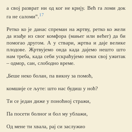
а свој разврат ни од ког не крију. Већ га ломи док
17
га не саломи‟.
Ретко ко је данас спреман на жртву, ретко ко жели
да изађе из свог комфора (мањег или већег) да би
помогао другом. А у ствари, жртва и даје велике
плодове. Жртвујемо онда када дајемо нешто што
нам треба, када себи ускраћујемо неки свој ужитак
– одмор, сан, слободно време.
Беше неко болан, па викну за помоћ,
„
комшије се љуте: што нас будиш у ноћ?
Ти се један диже у поноћној стражи,
Па посети болног и бол му ублажи,
Од мене ти хвала, рај си заслужио