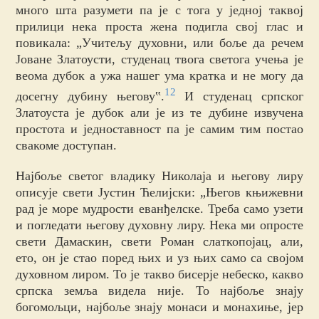
много шта разумети па је с тога у једној таквој
прилици нека проста жена подигла свој глас и
повикала: „Учитељу духовни, или боље да речем
Јоване Златоусти, студенац твога светога учења је
веома дубок а ужа нашег ума кратка и не могу да
12
досегну дубину његову‟.
И студенац српског
Златоуста је дубок али је из те дубине извучена
простота и једноставност па је самим тим постао
свакоме доступан.
Најбоље светог владику Николаја и његову лиру
описује свети Јустин Ћелијски: „Његов књижевни
рад је море мудрости еванђелске. Треба само узети
и погледати његову духовну лиру. Нека ми опросте
свети Дамаскин, свети Роман слаткопојац, али,
ето, он је стао поред њих и уз њих само са својом
духовном лиром. То је такво бисерје небеско, какво
српска земља видела није. То најбоље знају
богомољци, најбоље знају монаси и монахиње, јер