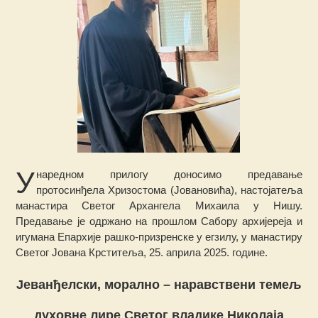
У
наредном прилогу доносимо предавање
протосинђела Хризостома (Јовановића), настојатеља
манастира Светог Архангела Михаила у Нишу.
Предавање је одржано на прошлом Сабору архијереја и
игумана Епархије рашко-призренске у егзилу, у манастиру
Светог Јована Крститеља, 25. априла 2025. године.
Јеванђелски, морално – наравствени темељ
духовне лире Светог владике Николаја