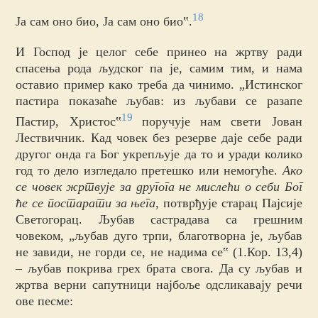
18
Ја сам оно био, Ја сам оно био‟.
И Господ је целог себе принео на жртву ради
спасења рода људског па је, самим тим, и нама
оставио пример како треба да чинимо. „Истинског
пастира показаће љубав: из љубави се разапе
19
Пастир, Христос‟
поручује нам свети Јован
Лествичник. Кад човек без резерве даје себе ради
другог онда га Бог укрепљује да то и уради колико
год то дело изгледало претешко или немогуће.
Ако
се човек жртвује за другога не мислећи о себи Бог
ће се постарати за њега
, потврђује старац Пајсије
Светогорац. Љубав састрадава са грешним
човеком, „љубав дуго трпи, благотворна је, љубав
не завиди, не горди се, не надима се‟ (1.Кор. 13,4)
– љубав покрива грех брата свога. Да су љубав и
жртва верни сапутници најбоље одсликавају речи
ове песме: