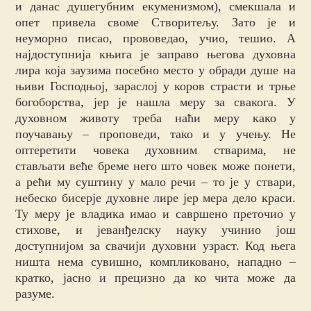
и данас душегубним екуменизмом), смекшала и
опет привела своме Створитељу. Зато је и
неуморно писао, прововедао, учио, тешио. А
најдоступнија књига је заправо његова духовна
лира која заузима посебно место у обради душе на
њиви Господњој, зараслој у коров страсти и трње
богоборства, јер је нашла меру за свакога. У
духовном животу треба наћи меру како у
поучавању – проповеди, тако и у учењу. Не
оптеретити човека духовним стварима, не
стављати веће бреме него што човек може понети,
а рећи му суштину у мало речи – то је у ствари,
небеско бисерје духовне лире јер мера дело краси.
Ту меру је владика имао и савршено преточио у
стихове, и јеванђелску науку учинио још
доступнијом за свачији духовни узраст. Код њега
ништа нема сувишно, компликовано, нападно –
кратко, јасно и прецизно да ко чита може да
разуме.