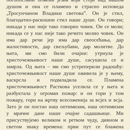
душом и она се пламено и страсно исповеда
„Тросунчаном Владики светова‟. Он је стил,
благодатно-раскошни стил наше душе. Он говори;
никада у нас није тако говорио човек. Он се моли;
никада се у нас није тако речито молио човек. Он
има дар речи јер има дар свеосећања, дар
жалостивости, дар свељубави, дар молитве. До
њега, ми смо били очајни: утрнула је
христочежњивост наше душе, сасушила се и
замрла. Од њега – ми смо устреперили радошћу:
христочежњивост наше душе оживела је у њему,
васкрсла и подмладила се. Пламена
христочежњивост Расткова уселила се у њега и
разбуктала у огроман пожар: и он гори у том
пожару, гори на жртву всесоженија за всјех и всја.
Зато је он постао наш оптимизам, наш оптимизам
у мрачне дане наше очајне садашњице. Ми
присуствујемо великом и ретком чуду, дивном и
светом знаку времена: први пут се блажена