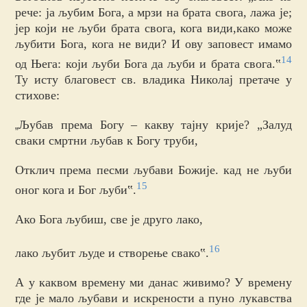
рече: ја љубим Бога, а мрзи на брата свога, лажа је;
јер који не љуби брата свога, кога види,како може
љубити Бога, кога не види? И ову заповест имамо
14
од Њега: који љуби Бога да љуби и брата свога.‟
Ту исту благовест св. владика Николај претаче у
стихове:
Љубав према Богу – какву тајну крије? „Залуд
„
сваки смртни љубав к Богу труби,
Отклич према песми љубави Божије. кад не љуби
15
оног кога и Бог љуби‟.
Ако Бога љубиш, све је друго лако,
16
лако љубит људе и створење свако‟.
А у каквом времену ми данас живимо? У времену
где је мало љубави и искрености а пуно лукавства