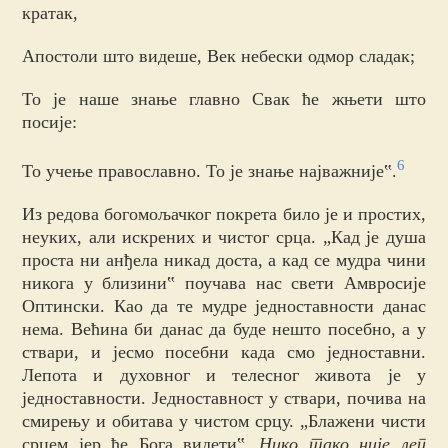
кратак,
Апостоли што видеше, Век небески одмор сладак;
То је наше знање главно Свак ће жњети што
посије:
6
То учење православно. То је знање најважније‟.
Из редова богомољачког покрета било је и простих,
неуких, али искрених и чистог срца. „Кад је душа
проста ни анђела никад доста, а кад се мудра чини
никога у близини‟ поучава нас свети Амвросије
Оптински. Као да те мудре једноставности данас
нема. Већина би данас да буде нешто посебно, а у
ствари, и јесмо посебни када смо једноставни.
Лепота и духовног и телесног живота је у
једноставности. Једноставност у ствари, почива на
смирењу и обитава у чистом срцу. „Блажени чисти
срцем јер ће Бога видети‟.
Нико тако није леп