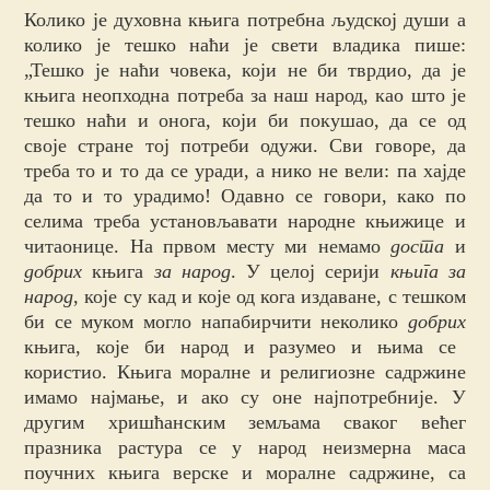
Колико је духовна књига потребна људској души а
колико је тешко наћи је свети владика пише:
„Тешко је наћи човека, који не би тврдио, да је
књига неопходна потреба за наш народ, као што је
тешко наћи и онога, који би покушао, да се од
своје стране тој потреби одужи. Сви говоре, да
треба то и то да се уради, а нико не вели: па хајде
да то и то урадимо! Одавно се говори, како по
селима треба установљавати народне књижице и
читаонице. На првом месту ми немамо
доста
и
добрих
књига
за народ
. У целој серији
књига за
народ
, које су кад и које од кога издаване, с тешком
би се муком могло напабирчити неколико
добрих
књига, које би народ и разумео и њима се
користио. Књига моралне и религиозне садржине
имамо најмање, и ако су оне најпотребније. У
другим хришћанским земљама сваког већег
празника растура се у народ неизмерна маса
поучних књига верске и моралне садржине, са