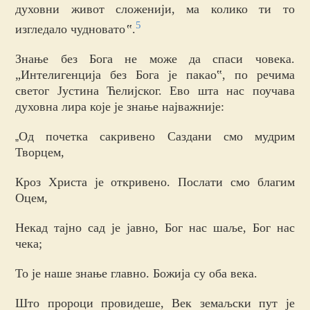
духовни живот сложенији, ма колико ти то
5
изгледало чудновато
‟
.
Знање без Бога не може да спаси човека.
„Интелигенција без Бога је пакао‟, по речима
светог Јустина Ћелијског. Ево шта нас поучава
духовна лира које је знање најважније:
Од почетка сакривено Саздани смо мудрим
„
Творцем,
Кроз Христа је откривено. Послати смо благим
Оцем,
Некад тајно сад је јавно, Бог нас шаље, Бог нас
чека;
То је наше знање главно. Божија су оба века.
Што пророци провидеше, Век земаљски пут је