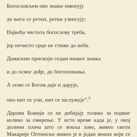
Богословљем ово знање именују
до њега се ретки, ретки узвисују;
Највећа чистота богослову треба,
јер нечисто срце не стиже до неба.
Дамаскин присвоји седам нижих знања
и до осмог дође, до богопознања.
А осмо се Богом даје и дарује,
8
оно нит се учи, нит се заслужује‟.
Дарови Божији се не добијају толико за подвиг
колико за смирење. У исто време када је, у овој
долини плача што се земља зове, живео свети
Макарије Оптински живео је и један монах који се