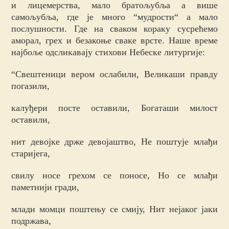
и лицемерства, мало братољубља а више
самољубља, где је много “мудрости“ а мало
послушности. Где на сваком кораку сусрећемо
аморал, грех и безакоње сваке врсте. Наше време
најбоље одсликавају стихови Небеске литургије:
“Свештеници вером ослабили, Великаши правду
погазили,
калуђери посте оставили, Богаташи милост
оставили,
нит девојке држе девојаштво, Не поштује млађи
старијега,
свилу носе грехом се поносе, Но се млађи
паметнији гради,
млади момци поштењу се смију, Нит нејаког јаки
подржава,