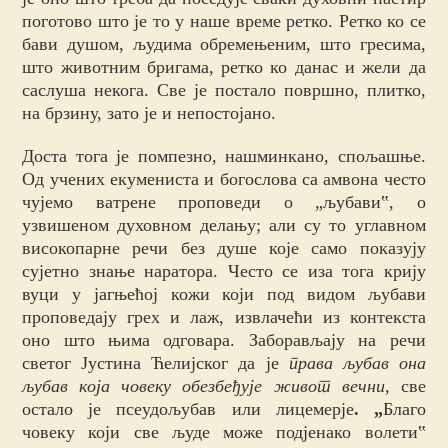
поготово што је то у наше време ретко. Ретко ко се
бави душом, људима обремењеним, што гресима,
што животним бригама, ретко ко данас и жели да
саслуша некога. Све је постало површно, плитко,
на брзину, зато је и непостојано.
Доста тога је помпезно, нашминкано, спољашње.
Од учених екумениста и богослова са амвона често
чујемо ватрене проповеди о „љубави‟, о
узвишеном духовном делању; али су то углавном
високопарне речи без душе које само показују
сујетно знање наратора. Често се иза тога крију
вуци у јагњећој кожи који под видом љубави
проповедају грех и лаж, извлачећи из контекста
оно што њима одговара. Заборављају на речи
светог Јустина Ћелијског да је
права љубав она
љубав која човеку обезбеђује живот вечни,
све
остало је псеудољубав или лицемерје
. „
Благо
човеку који све људе може подјенако волети‟