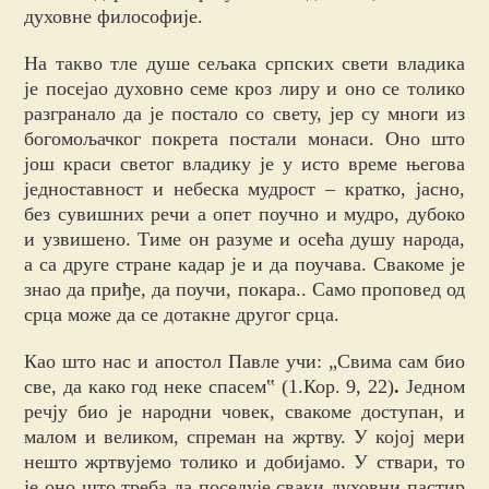
духовне философије.
На такво тле душе сељака српских свети владика
је посејао духовно
семе кроз лиру и оно се толико
разгранало да је постало со свету, јер су многи из
богомољачког покрета постали монаси. Оно што
још краси светог владику је у исто време његова
једноставност и небеска мудрост – кратко, јасно,
без сувишних речи а опет поучно и мудро, дубоко
и узвишено. Тиме он разуме и осећа душу народа,
а са друге стране кадар је и да поучава. Свакоме је
знао да приђе, да поучи, покара.. Само проповед од
срца може да се дотакне другог срца.
Као што нас и апостол Павле учи: „Свима сам био
све, да како год неке спасем‟ (1.Кор. 9, 22)
.
Једном
речју био је народни човек, свакоме доступан, и
малом и великом, спреман на жртву. У којој мери
нешто жртвујемо толико и добијамо. У ствари, то
је оно што треба да поседује сваки духовни пастир