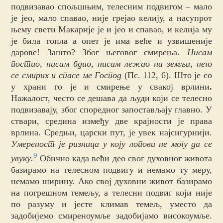
подвизавао спољшњим, телесним подвигом – мало
је јео, мало спавао, није грејао келију, а насупрот
њему свети Макарије је и јео и спавао, и келија му
је била топла а опет је има веће и узвишеније
дарове! Зашто? Због његовог смирења.
Нисам
постио, нисам бдио, нисам лежао на земљи, него
се смирих и спасе ме Господ
(Пс. 112, 6). Што је со
у храни то је и смирење у свакој врлини
.
Нажалост, често се дешава да људи који се телесно
подвизавају, због споредног запостављају главно. У
ствари, средина између две крајности је права
врлина. Средњи, царски пут, је увек најсигурнији.
Умереност је ризница у коју лопови не могу да се
9
увуку.
Обично када већи део свог духовног живота
базирамо на телесном подвигу и немамо ту меру,
немамо ширину. Ако свој духовни живот базирамо
на погрешном темељу, а телесни подвиг који није
по разуму и јесте климав темељ, уместо да
задобијемо смиреноумље задобијамо високоумље.