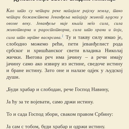
K
ао што су четири реке напајале рајску земљу, тако
четири божанствена Јеванђеља напајају живот људски у
овоме веку. Јеванђеље није књига него сила, сила
животворна и радостотворна, сила што храни и поји,
1
Ту и такву силу имао је,
сила што мртве васкрсава.
слободно можемо рећи, пети јеванђелист рода
србског и хришћанског свети владика Николај
жички. Његова реч има јачину – а речи имају
јачину само ако извиру из истине, сведоче истину
и бране истину. Зато оне и налазе одјек у људској
души.
Буди храбар и слободан, рече Господ Навину,
„
Ја ћу за те војевати, само држи истину.
То и сада Господ збори, сваком правом Србину:
Ја сам с тобом, буди храбар и одржи истину.