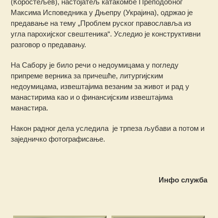
(Коростељев), настојатељ катакомбе Преподобног
Максима Исповедника у Дњепру (Украјина), одржао је
предавање на тему „Проблем руског православља из
угла парохијског свештеника“. Уследио је конструктивни
разговор о предавању.
На Сабору је било речи о недоумицама у погледу
припреме верника за причешће, литургијским
недоумицама, извештајима везаним за живот и рад у
манастирима као и о финансијским извештајима
манастира.
Након радног дела уследила је трпеза љубави а потом и
заједничко фотографисање.
Инфо служба