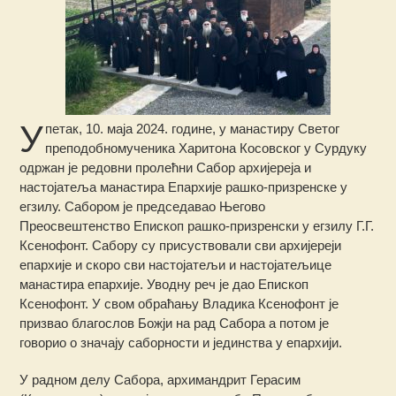
У
петак, 10. маја 2024. године, у манастиру Светог
преподобномученика Харитона Косовског у Сурдуку
одржан је редовни пролећни Сабор архијереја и
настојатеља манастира Епархије рашко-призренске у
егзилу. Сабором је председавао Његово
Преосвештенство Епископ рашко-призренски у егзилу Г.Г.
Ксенофонт.
Сабору су присуствовали сви архијереји
епархије и скоро сви настојатељи и настојатељице
манастира епархије. Уводну реч је дао Епископ
Ксенофонт. У свом обраћању Владика Ксенофонт је
призвао благослов Божји на рад Сабора а потом је
говорио о значају саборности и јединства у епархији.
У радном делу Сабора, архимандрит Герасим