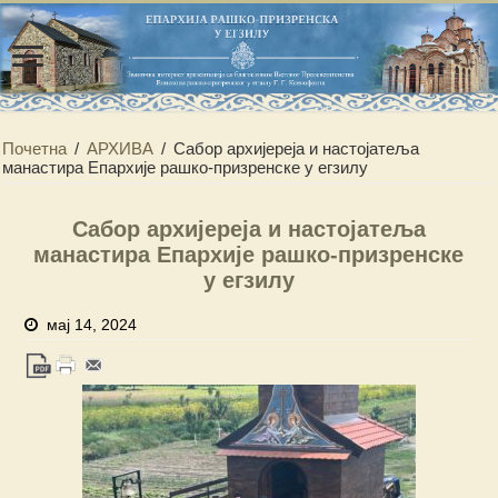
Почетна
/
АРХИВА
/
Сабор архијереја и настојатеља
манастира Епархије рашко-призренске у егзилу
Сабор архијереја и настојатеља
манастира Епархије рашко-призренске
у егзилу
мај 14, 2024