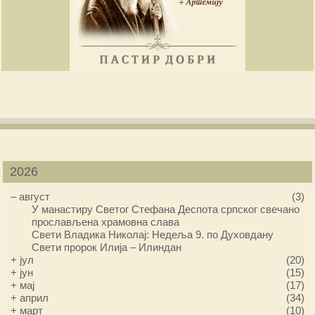
2026
–
август
(3)
У манастиру Светог Стефана Деспота српског свечано
прослављена храмовна слава
Свети Владика Николај: Недеља 9. по Духовдану
Свети пророк Илија – Илиндан
+
јул
(20)
+
јун
(15)
+
мај
(17)
+
април
(34)
+
март
(10)