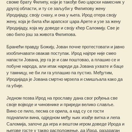
своме брату Филипу, који је такође био царски намесник у
другој области, и ту се заљуби у Филипову жену
Иродијаду, своју снаху, и она у њега. Ирод отера своју
жену, која је била кћи арапског цара Арете и узе за жену
Иродијаду, која му доведе и своју кћер Саломију. Све је
ово било још за живота Филипова.
Бранећи правду Божију, Јован почне протестовати и јавно
изобличавати овакав поступак. Ирод најпре није смео
напасти Јована, јер га је и сам поштовао, а плашио се и
побуне народа, али ипак нареди да Јована ухвате и баце
у тамницу, не би ли га уплашио па пустио. Међутим,
Иродијада је Јована смртно мрзела и смишљала како да
га убије.
Једном позва Ирод на прославу дана свог рођења све
своје војводе и чиновнике и приреди велико славље.
Вино се пило, песма се орила, а кад су се гости
поднапили вина, одједном међу њих изађе витка и лепа
Саломија, започе да игра и вештом игром доведе Ирода и
његове госте у такво расположење, да Ирод, раздраган