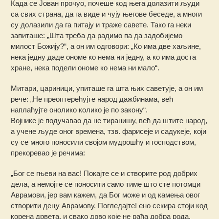
Када се Јован прочуо, почеше код њега долазити људи
са свих страна, да га виде и чују његове беседе, а многи
су долазили да га питају и траже савете. Тако га неки
запиташе: „Шта треба да радимо па да задобијемо
милост Божију?“, а он им одговори: „Ко има две хаљине,
нека једну даде ономе ко нема ни једну, а ко има доста
хране, нека подели ономе ко нема ни мало“.
Митари, цариници, упиташе га шта њих саветује, а он им
рече: „Не преоптерећујте народ дажбинама, већ
наплаћујте онолико колико је по закону“.
Војнике је подучавао да не тиранишу, већ да штите народ,
а учене људе оног времена, тзв. фарисеје и садукеје, који
су се много поносили својом мудрошћу и господством,
прекоревао је речима:
„Бог се гњеви на вас! Покајте се и створите род добрих
дела, а немојте се поносити само тиме што сте потомци
Аврамови, јер вам кажем, да Бог може и од камења овог
створити децу Аврамову. Погледајте! ено секира стоји код
корена дрвета, и свако дрво које не рађа добра рода,