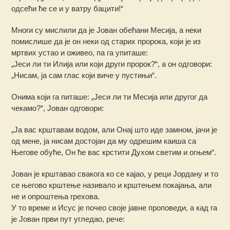
одсећи ће се и у ватру бацити!“
Многи су мислили да је Јован обећани Месија, а неки
помислише да је он неки од старих пророка, који је из
мртвих устао и оживео, па га упиташе:
„Јеси ли ти Илија или који други пророк?“, а он одговори:
„Нисам, ја сам глас који виче у пустињи“.
Онима који га питаше: „Јеси ли ти Месија или другог да
чекамо?“, Јован одговори:
„Ја вас крштавам водом, али Онај што иде замном, јачи је
од мене, ја нисам достојан да му одрешим каиша са
Његове обуће, Он ће вас крстити Духом светим и огњем“.
Јован је крштавао свакога ко се кајао, у реци Јордану и то
се његово крштење називало и крштењем покајања, али
не и опроштења грехова.
У то време и Исус је почео своје јавне проповеди, а кад га
је Јован први пут угледао, рече: