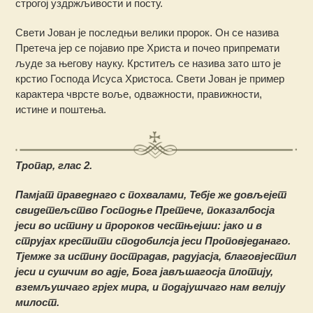
строгој уздржљивости и посту.
Свети Јован је последњи велики пророк. Он се назива
Претеча јер се појавио пре Христа и почео припремати
људе за његову науку. Крститељ се назива зато што је
крстио Господа Исуса Христоса. Свети Јован је пример
карактера чврсте воље, одважности, правижности,
истине и поштења.
Тропар, глас 2.
Памјат праведнаго с похвалами, Тебје же довљејет
свидетељство Господње Претече, показалбосја
јеси во истину и пророков честњејши: јако и в
струјах крестити сподобилсја јеси Проповједанаго.
Тјемже за истину пострадав, радујасја, благовјестил
јеси и сушчим во адје, Бога јављшагосја плотију,
вземљушчаго грјех мира, и подајушчаго нам велију
милост.