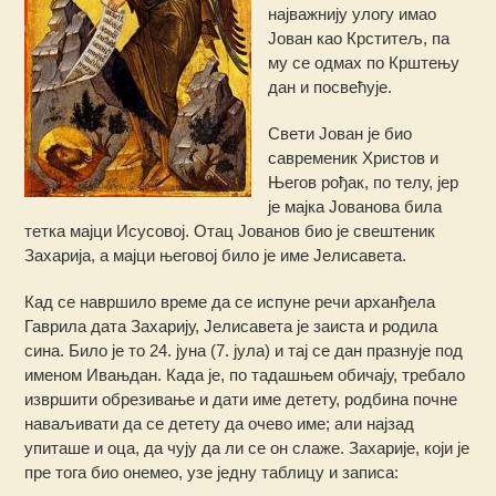
најважнију улогу имао
Јован као Крститељ, па
му се одмах по Крштењу
дан и посвећује.
Свети Јован је био
савременик Христов и
Његов рођак, по телу, јер
је мајка Јованова била
тетка мајци Исусовој. Отац Јованов био је свештеник
Захарија, а мајци његовој било је име Јелисавета.
Кад се навршило време да се испуне речи арханђела
Гаврила дата Захарију, Јелисавета је заиста и родила
сина. Било је то 24. јуна (7. јула) и тај се дан празнује под
именом Ивањдан. Када је, по тадашњем обичају, требало
извршити обрезивање и дати име детету, родбина почне
наваљивати да се детету да очево име; али најзад
упиташе и оца, да чују да ли се он слаже. Захарије, који је
пре тога био онемео, узе једну таблицу и записа: