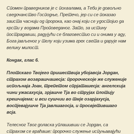
Спомен праведников је с похвалама, а Теби је довољно
сведочанство Господње, Претечо, јер си се показао
заиста часнији од пророка, као онај који се удостојио да
крсти у водама Проповеданог. Зато, за истину
пострадавши, радујући се благовестио си и онима у аду,
Бога јављеног у телу који узима грех света и дарује нам
велику милост.
Кондак, глас 6.
Плотскаго Твојего пришествија убојавсја Јордан,
страхом возврашчашесја: пророческоје же служеније
испољнаја Јоан, трепетом спрјаташесја: ангелскија
чини ужасахусја, зрјашче Тја во струјах плотију
крешчајема: и вси сушчии во тмје озарјахусја,
воспјевајушче Тја јавлшагосја, и просвјетившаго
всја
.
Телесног Твог доласка уплашивши се Јордан, са
страхом се враћаше: пророчко служење испуњавајући