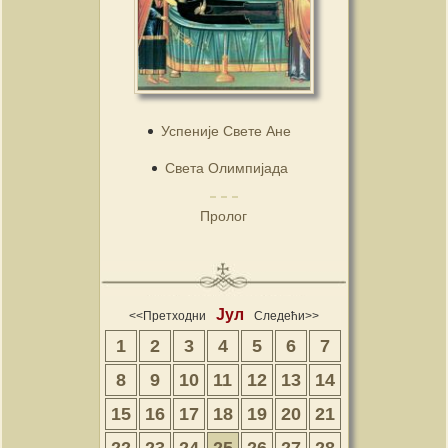
Успеније Свете Ане
Света Олимпијада
Пролог
Јул
<<Претходни
Следећи>>
1
2
3
4
5
6
7
8
9
10
11
12
13
14
15
16
17
18
19
20
21
22
23
24
25
26
27
28