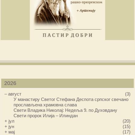
2026
–
август
(3)
У манастиру Светог Стефана Деспота српског свечано
прослављена храмовна слава
Свети Владика Николај: Недеља 9. по Духовдану
Свети пророк Илија – Илиндан
+
јул
(20)
+
јун
(15)
+
мај
(17)