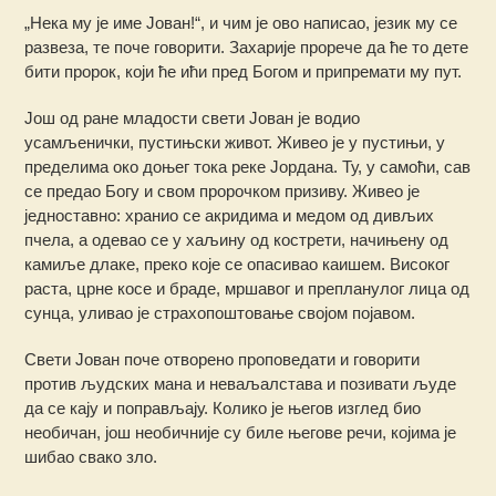
„Нека му је име Јован!“, и чим је ово написао, језик му се
развеза, те поче говорити. Захарије прорече да ће то дете
бити пророк, који ће ићи пред Богом и припремати му пут.
Још од ране младости свети Јован је водио
усамљенички, пустињски живот. Живео је у пустињи, у
пределима око доњег тока реке Јордана. Ту, у самоћи, сав
се предао Богу и свом пророчком призиву. Живео је
једноставно: хранио се акридима и медом од дивљих
пчела, а одевао се у хаљину од кострети, начињену од
камиље длаке, преко које се опасивао каишем. Високог
раста, црне косе и браде, мршавог и препланулог лица од
сунца, уливао је страхопоштовање својом појавом.
Свети Јован поче отворено проповедати и говорити
против људских мана и неваљалстава и позивати људе
да се кају и поправљају. Колико је његов изглед био
необичан, још необичније су биле његове речи, којима је
шибао свако зло.