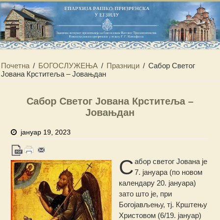
Почетна
/
БОГОСЛУЖЕЊА
/
Празници
/
Сабор Светог
Јована Крститеља – Јовањдан
Сабор Светог Јована Крститеља –
Јовањдан
јануар 19, 2023
С
абор светог Јована је
7. јануара (по новом
календару 20. јануара)
зато што је, при
Богојављењу, тј. Крштењу
Христовом (6/19. јануар)