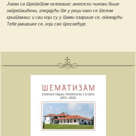
Јован са трепетом оклеваше: ангелски чинови бише
запрепашћени, гледајући те у реци како се телом
крштаваш: и сви који су у тами озарише се, опевајући
Тебе јавившег се, који све просвећује.