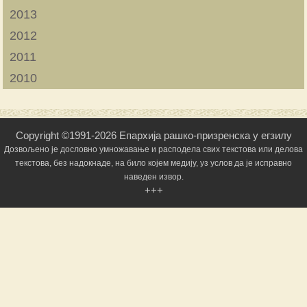
2013
2012
2011
2010
Copyright ©1991-2026 Епархија рашко-призренска у егзилу
Дозвољено је дословно умножавање и расподела свих текстова или делова
текстова, без надокнаде, на било којем медију, уз услов да је исправно
наведен извор.
+++