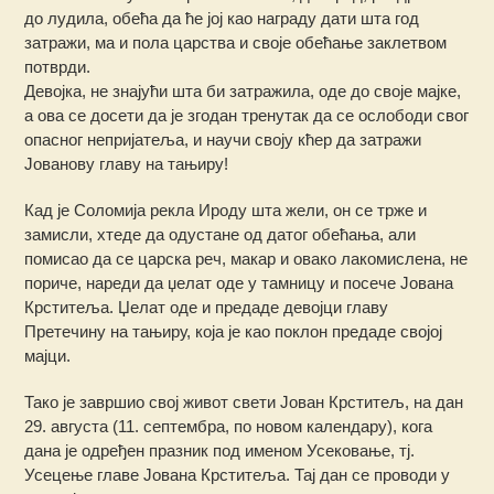
до лудила, обећа да ће јој као награду дати шта год
затражи, ма и пола царства и своје обећање заклетвом
потврди.
Девојка, не знајући шта би затражила, оде до своје мајке,
а ова се досети да је згодан тренутак да се ослободи свог
опасног непријатеља, и научи своју кћер да затражи
Јованову главу на тањиру!
Кад је Соломија рекла Ироду шта жели, он се трже и
замисли, хтеде да одустане од датог обећања, али
помисао да се царска реч, макар и овако лакомислена, не
пориче, нареди да џелат оде у тамницу и посече Јована
Крститеља. Џелат оде и предаде девојци главу
Претечину на тањиру, која је као поклон предаде својој
мајци.
Тако је завршио свој живот свети Јован Крститељ, на дан
29. августа (11. септембра, по новом календару), кога
дана је одређен празник под именом Усековање, тј.
Усецење главе Јована Крститеља. Тај дан се проводи у