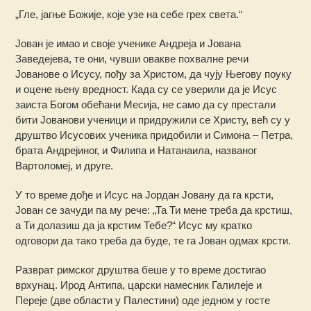
„Гле, јагње Божије, које узе на себе грех света.“
Јован је имао и своје ученике Андреја и Јована
Заведејева, те они, чувши овакве похвалне речи
Јованове о Исусу, пођу за Христом, да чују Његову поуку
и оцене њену вредност. Када су се уверили да је Исус
заиста Богом обећани Месија, не само да су престали
бити Јованови ученици и придружили се Христу, већ су у
друштво Исусових ученика придобили и Симона – Петра,
брата Андрејиног, и Филипа и Натанаила, названог
Вартоломеј, и друге.
У то време дође и Исус на Јордан Јовану да га крсти,
Јован се зачуди па му рече: „Та Ти мене треба да крстиш,
а Ти долазиш да ја крстим Тебе?“ Исус му кратко
одговори да тако треба да буде, те га Јован одмах крсти.
Разврат римског друштва беше у то време достигао
врхунац. Ирод Антипа, царски намесник Галилеје и
Переје (две области у Палестини) оде једном у госте