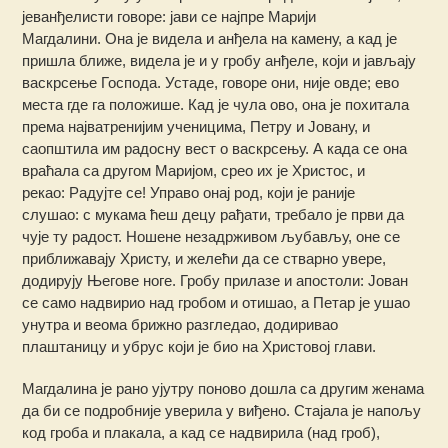
јеванђелисти говоре: јави се најпре Марији
Магдалини. Она је видела и анђела на камену, а кад је
пришла ближе, видела је и у гробу анђеле, који и јављају
васкрсење Господа. Устаде, говоре они, није овде; ево
места где га положише. Кад је чула ово, она је похитала
према најватренијим ученицима, Петру и Јовану, и
саопштила им радосну вест о васкрсењу. А када се она
враћала са другом Маријом, срео их је Христос, и
рекао: Радујте се! Управо онај род, који је раније
слушао: с мукама ћеш децу рађати, требало је први да
чује ту радост. Ношене незадрживом љубављу, оне се
приближавају Христу, и желећи да се стварно увере,
додирују Његове ноге. Гробу прилазе и апостоли: Јован
се само надвирио над гробом и отишао, а Петар је ушао
унутра и веома брижно разгледао, додиривао
плаштаницу и убрус који је био на Христовој глави.
Магдалина је рано ујутру поново дошла са другим женама
да би се подробније уверила у виђено. Стајала је напољу
код гроба и плакала, а кад се надвирила (над гроб),