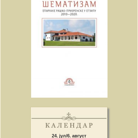
24. јул/6. август