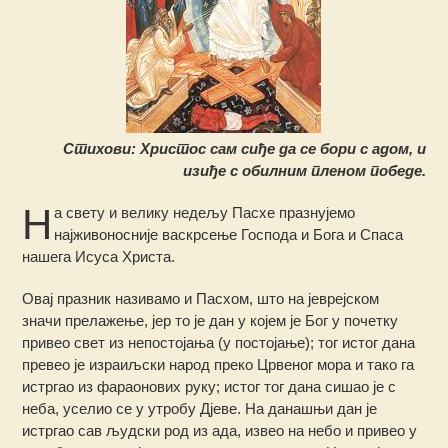
Стихови: Христос сам сиђе да се бори с адом, и
изиђе с обилним пленом победе.
Н
а свету и велику недељу Пасхе празнујемо
најживоносније васкрсење Господа и Бога и Спаса
нашега Исуса Христа.
Овај празник називамо и Пасхом, што на јеврејском
значи прелажење, јер то је дан у којем је Бог у почетку
привео свет из непостојања (у постојање); тог истог дана
превео је израиљски народ преко Црвеног мора и тако га
истргао из фараонових руку; истог тог дана сишао је с
неба, уселио се у утробу Дјеве. На данашњи дан је
истргао сав људски род из ада, извео на небо и привео у