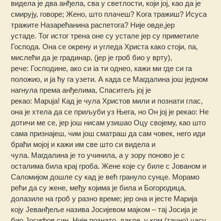
видела је два анђела, сва у светлости, који јој, као да је
смирују, говоре; Жено, што плачеш? Koгa тражиш? Исуса
тражите Назарећанина распетога? Није овде,јер
устаде. Тог истог трена оне су устале јер су приметиле
Господа. Она се окрену и угледа Христа како стоји, па,
мислећи да је градинар, (јер је гроб био у врту),
рече: Господине, ако си ia ти однео, кажи ми где си гa
положио, и ја ћу га узети. А када се Магдалина још једном
нагнула према анђелима, Спаситељ јој је
рекао: Mapuja! Кад је чула Христов мили и познати глас,
она је хтела да се приљуби уз Њега, но Он јој је рекао: Не
дотичи ме се, јер још нисам узишао Оцу својему, као што
сама признајеш, чим још сматраш да сам човек, него иди
браћи мојој и кажи им све што си видела и
чула. Магдалина је то учинила, а у зору поново је с
осталима била крај гроба. Жене које су биле с Јованом и
Саломијом дошле су кад је већ грануло сунце. Морамо
рећи да су жене, међу којима је била и Богородица,
долазиле на гроб у разно време; јер она и јесте Марија
коју Јеванђеље назива Јосијевом мајком – тај Јосија је
био Јосифов син. Није познато, дакле, у ком (тачно) часу