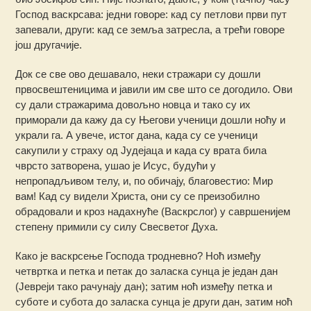
Господ васкрсава: једни говоре: кад су петлови први пут
запевали, други: кад се земља затресла, а трећи говоре
још другачије.
Док се све ово дешавало, неки стражари су дошли
првосвештеницима и јавили им све што се догодило. Ови
су дали стражарима довољно новца и тако су их
приморали да кажу да су Његови ученици дошли ноћу и
украли га. А увече, истог дана, када су се ученици
сакупили у страху од Јудејаца и када су врата била
чврсто затворена, ушао је Исус, будући у
непропадљивом телу, и, по обичају, благовестио: Мир
вам! Кад су видели Христа, они су се преизобилно
обрадовали и кроз надахнуће (Васкрслог) у савршенијем
степену примили су силу Свесветог Духа.
Како је васкрсење Господа тродневно? Ноћ између
четвртка и петка и петак до заласка сунца је један дан
(Јевреји тако рачунају дан); затим ноћ између петка и
суботе и субота до заласка сунца је други дан, затим ноћ