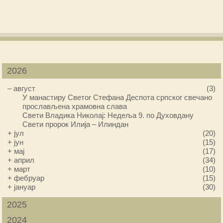
2026
–
август
(3)
У манастиру Светог Стефана Деспота српског свечано
прослављена храмовна слава
Свети Владика Николај: Недеља 9. по Духовдану
Свети пророк Илија – Илиндан
+
јул
(20)
+
јун
(15)
+
мај
(17)
+
април
(34)
+
март
(10)
+
фебруар
(15)
+
јануар
(30)
2025
2024