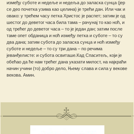
између суботе и недеље и недеља до заласка сунца (јер
се део почетка узима као целина) је трећи дан. Или чак и
овако: у трећем часу петка Христос је распет; затим је од
шестог до деветог часа била тама – рачунај то као ноћ, и
од трећег до деветог часа – то је један дан; затим после
таме опет обданица и ноћ између петка и суботе – то су
два дана; затим субота до заласка сунца и ноћ између
суботе и недеље – то су три дана – по речима
јеванђелисте: и субота освиташе.Кад Спаситељ, који је
обећао да ће нам трећег дана указати милост, на најкраћи
начин учини (то) добро дело, Њему слава и сила у векове
векова. Амин.