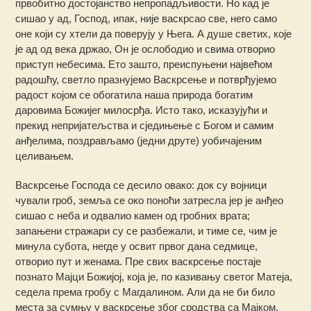
првобитно достојанство непропадљивости. Но кад је
сишао у ад, Господ, ипак, није васкрсао све, него само
оне који су хтели да поверују у Њега. А душе светих, које
је ад од века држао, Он је ослободио и свима отворио
приступ небесима. Ето зашто, преиспуњени највећом
радошћу, светло празнујемо Васкрсење и потврђујемо
радост којом се обогатила наша природа богатим
даровима Божијег милосрђа. Исто тако, исказујући и
прекид непријатељства и сједињење с Богом и самим
анђелима, поздрављамо (једни друте) уобичајеним
целивањем.
Васкрсење Господа се десило овако: док су војници
чували гроб, земља се око поноћи затресла јер је анђео
сишао с неба и одвалио камен од гробних врата;
запањени стражари су се разбежали, и тиме се, чим је
минула субота, негде у освит првог дана седмице,
отворио пут и женама. Пре свих васкрсење постаје
познато Мајци Божијој, која је, по казивању светог Матеја,
седела према гробу с Магдалином. Али да не би било
места за сумњу у васкрсење због сродства са Мајком,