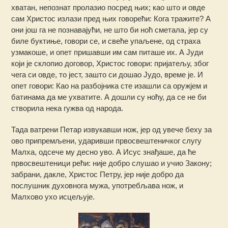
хватан, непознат пролазио посред њих; као што и овде
сам Христос излази пред њих говорећи: Кога тражите? А
они још га не познавајући, не што би ноћ сметала, јер су
биле буктиње, говори се, и свеће упаљене, од страха
узмакоше, и опет пришавши им сам питаше их. А Јуди
који је склопио договор, Христос говори: пријатељу, због
чега си овде, то јест, зашто си дошао Јудо, време је. И
опет говори: Као на разбојника сте изашли са оружјем и
батинама да ме ухватите. А дошли су ноћу, да се не би
створила нека гужва од народа.
Тада ватрени Петар извукавши нож, јер од увече беху за
ово припремљени, ударивши првосвештеничког слугу
Малха, одсече му десно уво. А Исус знађаше, да ће
првосвештеници рећи: није добро слушао и учио Закону;
забрани, дакле, Христос Петру, јер није добро да
послушник духовнога мужа, употребљава нож, и
Малхово ухо исцељује.