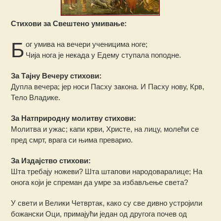
Стихови за Свештено умивање:
Б
ог умива на вечери ученицима ноге;
Чија нога је некада у Едему ступала поподне.
За Тајну Вечеру стихови:
Дупла вечера; јер носи Пасху закона. И Пасху нову, Крв,
Тело Владике.
За Натприродну молитву стихови:
Молитва и ужас; капи крви, Христе, на лицу, молећи се
пред смрт, врага си њима преварио.
За Издајство стихови:
Шта требају ножеви? Шта штапови народоваралице; На
онога који је спреман да умре за избављење света?
У свети и Велики Четвртак, како су све дивно устројили
божански Оци, примајући један од другога почев од