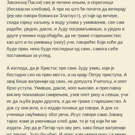
Законској Пасхи) све је печено огњем, и опресноци
(бесквасни хлебови). А пре но што ће почети да вечерају
(јер ово говори божански Златоуст), устаје од вечере,
скида горњу хаљину, и воду улива у умиваоник, све сам
радећи, уједно, дакле, и Јуду посрамљиваше, а уједно и
друге ученике подсећајући, да не траже старешинство;
као што и по умивању (ногу) учи, говорећи: Који хоће да
буде први, нека буде последњи од свих, самога себе
поставивши за углед.
А изгледа, да је Христос пре свих Јуду умио, који је
бестидно сео на прво место, а на крају Петру приступа. А
овај беше ватренији од свих, не допушта Учитељу, и опет
брзо уступа. Умивши, дакле, ноге њихове, и преславну
висину показавши смирењем, узев опет ризу и севши, учи
их да љубе један другога, и да не траже старешинство. А
док су они јели, и о издаји почиње да говори. А док се
ученици смућиваху због речи, Исус говори само Јовану
тајно: коме ја умочивши хлеб дам, то је тај који ће ме
издати. Јер да је Петар чуо ову реч, како беше ватренији
од других, Јуду би убио. И опет: који умочи руку са мном