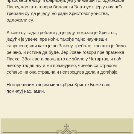
првосвештеници и фарисеји, јер учинивши то, одложише
Пасху, као што говори божански Златоуст; јер у ону ноћ
требали су да је једу, но ради Христовог убиства,
одложили су.
А како су тада требали да је једу, показао је Христос,
једући је увече, пре ноћи, такође тајно научивши
савршено; или како је по Закону требало, као што је било
речено, и истина да буде. Јер Јован говори пре празника
Пасхе. Због свега овога што се збило у Четвртак, и ноћ
његову тадашњу и ми празнујемо, чинећи са страхом
сећање на она страшна и неизрецива дела и догађаје.
Неизрецивим твојим милосрђем Христе Боже наш,
помилуј нас, амин.