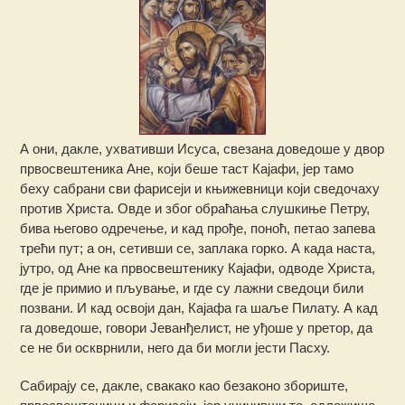
А они, дакле, ухвативши Исуса, свезана доведоше у двор
првосвештеника Ане, који беше таст Кајафи, јер тамо
беху сабрани сви фарисеји и књижевници који сведочаху
против Христа. Овде и због обраћања слушкиње Петру,
бива његово одречење, и кад прође, поноћ, петао запева
трећи пут; а он, сетивши се, заплака горко. А када наста,
јутро, од Ане ка првосвештенику Кајафи, одводе Христа,
где је примио и пљување, и где су лажни сведоци били
позвани. И кад освоји дан, Кајафа га шаље Пилату. А кад
га доведоше, говори Јеванђелист, не уђоше у претор, да
се не би оскврнили, него да би могли јести Пасху.
Сабирају се, дакле, свакако као безаконо збориште,