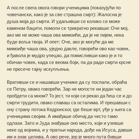
А после свега овога говори ученицима (показујући по
човечански, како је за све страшна смрт): Жалосна је
душа моја до смрти. И удаљивши се колико се може
каменом бацити, помоли се трикратно рекавши: Оче мој,
ако ме не може чаша ова мимоићи, да је не пијем, нека
буде воља твоја. И опет: Оче, ако је могуће да ме
мимоиђе чаша ова, уједно дакле, говорећи ово као човек,
и ђавола је мудро упецао, да помисливши како је и то
обичан човек, када се веома боји, па да ради смрти крсне
не пресече тајну искупљења.
Вративши се и нашавши ученике да су поспали, обраћа
се Петру, овако говорећи. Зар не могосте ни један час
пробдети са мном? То јест, ти који си рекао да ћеш се и до
смрти трудити, овако спаваш са осталима. И прешавши с
ону страну потока Кедронског, где беше врт, уђе у њега са
ученицима својим. А имађаше обичај да често тамо
одлази. Зато и Јуда знађаше оно место, који и узевши
неке од војника, и у пратњи народа, дође на Исуса, давши
им и знак целива. А ово рече, јер је много пута бивши