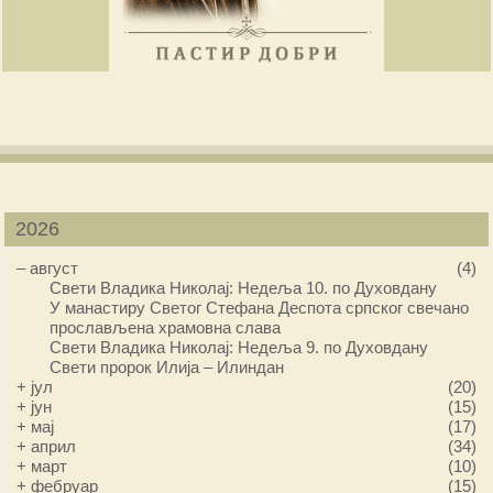
2026
–
август
(4)
Свети Владика Николај: Недеља 10. по Духовдану
У манастиру Светог Стефана Деспота српског свечано
прослављена храмовна слава
Свети Владика Николај: Недеља 9. по Духовдану
Свети пророк Илија – Илиндан
+
јул
(20)
+
јун
(15)
+
мај
(17)
+
април
(34)
+
март
(10)
+
фебруар
(15)