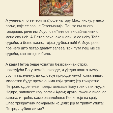
А ученици по вечери изађоше на гору Маслинску, у неко
поље, које се зваше Гетсиманија. Пошто им много
говораше, рече им Исус: сви ћете се ви саблазнити о
мене ову ноћ. А Петар рече: ако и сви, ја се нећу Тебе
одрећи, а беше касно, тојест дубока ноћ! А Исус рече:
пре него што петао двапут запева, три пута ћеш ме се
одрећи, као што је и било.
А када Петра беше ухватио безграничан страх,
показујући Богу немоћ природе, и уједно пошто њему
уручи васељену, да од своје природе немоћ схвативши,
милостив буде према онима који греше; јер трикратно
Петрово одречење, представљаше Богу грех свих људи.
Најпре, заповест коју погази Адам; друго, гажење писаног
закона; и треће, само оваплоћење Речи; које на крају
Спас трикратним покајањем исцели; јер га трипут упита:
Петре, љубиш ли ме?