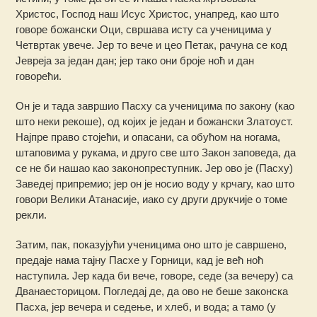
Христос, Господ наш Исус Христос, унапред, као што
говоре божански Оци, свршава исту са ученицима у
Четвртак увече. Јер то вече и цео Петак, рачуна се код
Јевреја за један дан; јер тако они броје ноћ и дан
говорећи.
Он је и тада завршио Пасху са ученицима по закону (као
што неки рекоше), од којих је један и божански Златоуст.
Најпре право стојећи, и опасани, са обућом на ногама,
штаповима у рукама, и друго све што Закон заповеда, да
се не би нашао као законопреступник. Јер ово је (Пасху)
Заведеј припремио; јер он је носио воду у крчагу, као што
говори Велики Атанасије, иако су други друкчије о томе
рекли.
Затим, пак, показујући ученицима оно што је савршено,
предаје нама тајну Пасхе у Горници, кад је већ ноћ
наступила. Јер када би вече, говоре, седе (за вечеру) са
Дванаесторицом. Погледај де, да ово не беше законска
Пасха, јер вечера и седење, и хлеб, и вода; а тамо (у