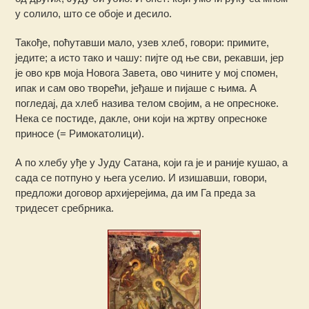
у солило, што се обоје и десило.
Такође, поћутавши мало, узев хлеб, говори: примите,
једите; а исто тако и чашу: пијте од ње сви, рекавши, јер
је ово крв моја Новога Завета, ово чините у мој спомен,
ипак и сам ово творећи, јеђаше и пијаше с њима. А
погледај, да хлеб назива телом својим, а не опресноке.
Нека се постиде, дакле, они који на жртву опресноке
приносе (= Римокатолици).
А по хлебу уђе у Јуду Сатана, који га је и раније кушао, а
сада се потпуно у њега уселио. И изишавши, говори,
предложи договор архијерејима, да им Га преда за
тридесет сребрника.