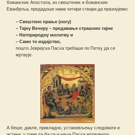
божанских Апостола, из свештених и божанских
Еванђеља, предадоше нама четири ствари да празнујемо:
– Свештено прање (ногу)
– Тајну Вечеру – предавање страшних тајни
– Натприродну молитву и
– Само то издајство,
пошто Јеврејска Пасха требаше по Петку да се
жртвује.
А беше, дакле, прикладно, установљењу следовати и
истини, у томе да би се и наша Пасха жртвовала