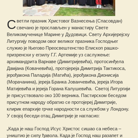
С
ветли празник Христовог Вазнесења (Спасовдан)
свечано је прослављен у манастиру Свете
Великомученице Марине у Дудовици.
Свету Архијерејску
Литургију поводом овог великог празника Господњег
служио је Његово Преосвештенство Епископ рашко-
призренски у егзилу Г.Г. Артемије уз саслужење:
архимандрита Варнаве (Димитријевића), протосинђела
Дамјана (Ковачевића), протојереја Димитрија Тактикоса,
јерођакона Паладија (Матића), јерођакона Дионисија
(Морачанина), јереја Бранка Јованчевића, јереја Игора
Матијевића и јереја Горана Калушевића. Светој Литургији
је присуствовало око 100 верника. Пастирском беседом
присутном народу обратио се протојереј Димитрије,
клирик епархије грчке народности са службом у Лондону.
У својој беседи отац Димитрије је нагласио:
„Када је наш Господ Исус Христос сишао са небеса –
уништио је силу ђавола. Када је Господ наш разапет и