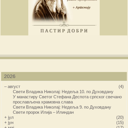
2026
–
август
(4)
Свети Владика Николај: Недеља 10. по Духовдану
У манастиру Светог Стефана Деспота српског свечано
прослављена храмовна слава
Свети Владика Николај: Недеља 9. по Духовдану
Свети пророк Илија – Илиндан
+
јул
(20)
+
јун
(15)
+
мај
(17)