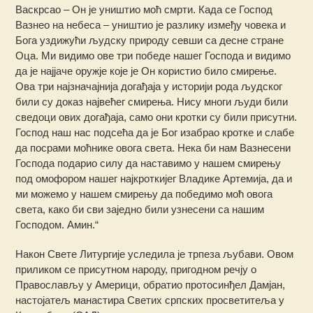
Васкрсао – Он је уништио моћ смрти. Када се Господ
Вазнео на небеса – уништио је разлику између човека и
Бога уздижући људску природу севши са десне стране
Оца. Ми видимо ове три победе нашег Господа и видимо
да је најјаче оружје које је Он користио било смирење.
Ова три најзначајнија догађаја у историји рода људског
били су доказ највећег смирења. Нису многи људи били
сведоци ових догађаја, само они кротки су били присутни.
Господ наш нас подсећа да је Бог изабрао кротке и слабе
да посрами моћнике овога света. Нека би нам Вазнесени
Господа подарио силу да наставимо у нашем смирењу
под омофором нашег најкроткијег Владике Артемија, да и
ми можемо у нашем смирењу да победимо моћ овога
света, како би сви заједно били узнесени са нашим
Господом. Амин.“
Након Свете Литургије уследила је трпеза љубави. Овом
приликом се присутном народу, пригодном речју о
Православљу у Америци, обратио протосинђел Дамјан,
настојатељ манастира Светих српских просветитеља у