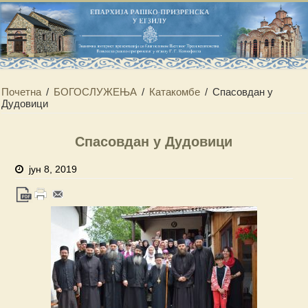
Почетна
/
БОГОСЛУЖЕЊА
/
Катакомбе
/
Спасовдан у
Дудовици
Спасовдан у Дудовици
јун 8, 2019