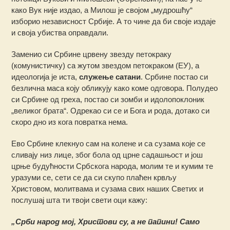
како Вук није издао, а Милош је својом „мудрошћу“
изборио независност Србије. А то чине да би своје издаје
и своја убиства оправдали.
Заменио си Србине црвену звезду петокраку
(комунистичку) са жутом звездом петокраком (ЕУ), а
идеологија је иста,
служење сатани
. Србине постао си
безлична маса коју обликују како коме одговора. Полудео
си Србине од греха, постао си зомби и идолопоклоник
„великог брата“. Одрекао си се и Бога и рода, дотако си
скоро дно из кога повратка нема.
Ево Србине клекнуо сам на колене и са сузама које се
сливају низ лице, због бола од црне садашњост и још
црње будућности Србскога народа, молим те и кумим те
уразуми се, сети се да си скупо плаћен крвљу
Христовом, молитвама и сузама свих наших Светих и
послушај шта ти твоји свети оци кажу:
„Срби народ мој, Христови су, а не папини! Само