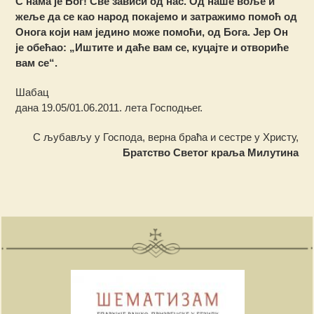
С нама је Бог! Све зависи од нас. Од наше воље и
жеље да се као народ покајемо и затражимо помоћ од
Онога који нам једино може помоћи, од Бога. Јер Он
је обећао: „Иштите и даће вам се, куцајте и отвориће
вам се“.
Шабац
дана 19.05/01.06.2011. лета Господњег.
С љубављу у Господа, верна браћа и сестре у Христу,
Братство Светог краља Милутина