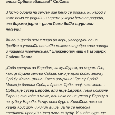
слога Србина спашава!“
Св.Сава
„Нисмо бирали ни земљу где ћемо се родити ни народ у
коме ћемо се родити ни време у којем ћемо се родити,
али
бирамо једно – да ли ћемо бити људи или
нељуди.
Живот треба осмислити по вери, угледајући се на
претке и учинити све што можемо за добро свог народа
и читавог човечанства.“
Блаженопочивши Патријарх
Србски Павле
„Срби кренули за Европом, за културом, за модом. Гле,
како је тужна земља Србија, како је мрак попао земљу
Србију. Каква тмина! Каква помрчина! Где су Срби?
Много је бивших Срба, а правих Срба, авај, како мало…
Србија је сусед Европе, али није Европа
. Нека помогне
Европи, ако хоће и може, али нека се не улева у Европу и
не губи у Европи. Речју: нека буде с Христом, нека се
хвали Христом и ничим више, па ће се небесна
светлост просути пред њом на путу. И знаће куда иде.