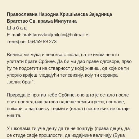
Православна Народна Хришћанска Заједница
Братство Св. краља Милутина
Ш а б а ц
Е-mail: bratstvosvkraljmilutin@hotmail.rs
телефон: 064/59 89 273
Велика ме мука и невоља стисла, па те имам нешто
упитати брате Србине. Да би ми дао праве одговоре, прво
ћу те подсетити на стварност у којој живиш, од које се ти
упорно кријеш гледајући телевизију, коју ти сервира
„велик брат“.
Природа је против тебе Србине, оно што је остало после
ових последњих ратова однеше земљотреси, поплаве,
пожари, а најгори су термити (власт) после њих не остаје
ништа.
У школама ти уче децу да те не поштују (права деце), да
се стиде своје прошлости, да издајнике величају (Вука