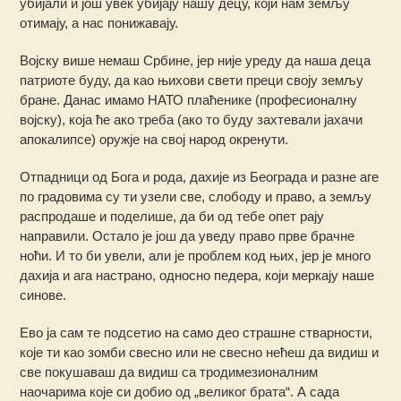
убијали и још увек убијају нашу децу, који нам земљу
отимају, а нас понижавају.
Војску више немаш Србине, јер није уреду да наша деца
патриоте буду, да као њихови свети преци своју земљу
бране. Данас имамо НАТО плаћенике (професионалну
војску), која ће ако треба (ако то буду захтевали јахачи
апокалипсе) оружје на свој народ окренути.
Отпадници од Бога и рода, дахије из Београда и разне аге
по градовима су ти узели све, слободу и право, а земљу
распродаше и поделише, да би од тебе опет рају
направили. Остало је још да уведу право прве брачне
ноћи. И то би увели, али је проблем код њих, јер је много
дахија и ага настрано, односно педера, који меркају наше
синове.
Ево ја сам те подсетио на само део страшне стварности,
које ти као зомби свесно или не свесно нећеш да видиш и
све покушаваш да видиш са тродимезионалним
наочарима које си добио од „великог брата“. А сада