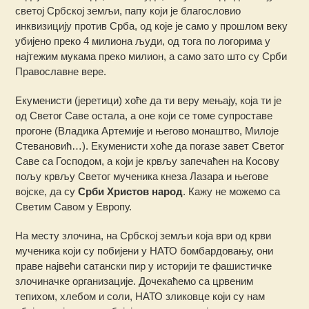
светој Србској земљи, папу који је благословио
инквизицију против Срба, од које је само у прошлом веку
убијено преко 4 милиона људи, од тога по логорима у
најтежим мукама преко милион, а само зато што су Срби
Православне вере.
Екуменисти (јеретици) хоће да ти веру мењају, која ти је
од Светог Саве остала, а оне који се томе супроставе
прогоне (Владика Артемије и његово монаштво, Милоје
Стевановић…). Екуменисти хоће да погазе завет Светог
Саве са Господом, а који је крвљу запечаћен на Косову
пољу крвљу Светог мученика кнеза Лазара и његове
војске, да су
Срби Христов народ
. Кажу не можемо са
Светим Савом у Европу.
На месту злочина, на Србској земљи која ври од крви
мученика који су побијени у НАТО бомбардовању, они
праве највећи сатански пир у историји те фашистичке
злочиначке организације. Дочекаћемо са црвеним
тепихом, хлебом и соли, НАТО зликовце који су нам