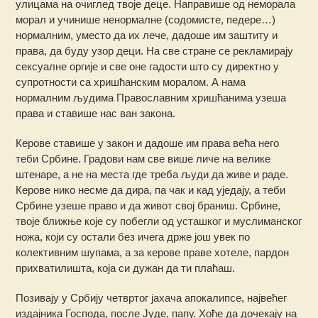
улицама на очиглед твоје деце. Направише од неморала
морал и учинише ненормалне (содомисте, педере…)
нормалним, уместо да их лече, дадоше им заштиту и
права, да буду узор деци. На све стране се рекламирају
сексуалне оргије и све оне гадости што су директно у
супротности са хришћанским моралом. А нама
нормалним људима Православним хришћанима узеша
права и ставише нас ван закона.
Керове ставише у закон и дадоше им права већа него
теби Србине. Градови нам све више личе на велике
штенаре, а не на места где треба људи да живе и раде.
Керове нико несме да дира, па чак и кад уједају, а теби
Србине узеше право и да живот свој браниш. Србине,
твоје ближње које су побегли од усташког и муслиманског
ножа, који су остали без ичега држе још увек по
колективним шупама, а за керове праве хотеле, пардон
прихватилишта, која си дужан да ти плаћаш.
Позивају у Србију четвртог јахача апокалипсе, највећег
издајника Господа, после Јуде, папу. Хоће да дочекају на