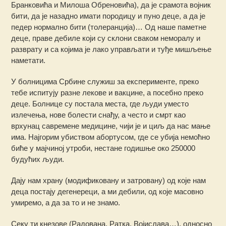
Бранковића и Милоша Обреновића), да је срамота војник
бити, да је назадно имати породицу и пуно деце, а да је
педер нормално бити (толеранција)… Од наше паметне
деце, праве дебиле који су склони сваком неморалу и
разврату и са којима је лако управљати и туђе мишљење
наметати.
У болницима Србине служиш за експерименте, преко
тебе испитују разне лекове и вакцине, а посебно преко
деце. Болнице су постала места, где људи уместо
излечења, нове болести снађу, а често и смрт као
врхунац савремене медицине, чији је и циљ да нас мање
има. Најгорим убиством абортусом, где се убија немоћно
биће у мајчиној утроби, нестане годишње око 250000
будућих људи.
Дају нам храну (модификовану и затровану) од које нам
деца постају дегенереци, а ми дебили, од које масовно
умиремо, а да за то и не знамо.
Секу ти кнезове (Радована, Ратка, Војислава…), односно