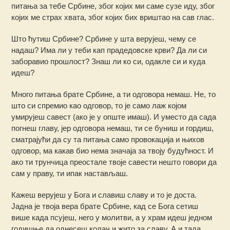
питања за тебе Србине, због којих ми саме сузе иду, због
којих ме страх хвата, због којих бих вриштао на сав глас.
Што ћутиш Србине? Србине у шта верујеш, чему се
надаш? Има ли у теби кап прадедовске крви? Да ли си
заборавио прошлост? Знаш ли ко си, одакле си и куда
идеш?
Много питања брате Србине, а ти одговора немаш. Не, то
што си спремио као одговор, то је само лаж којом
умирујеш савест (ако је у опште имаш). И уместо да сада
погнеш главу, јер одговора немаш, ти се буниш и гордиш,
сматрајући да су та питања само провокација и њихов
одговор, ма какав био нема значаја за твоју будућност. И
ако ти трунчица преостале твоје савести нешто говори да
сам у праву, ти ипак настављаш.
Кажеш верујеш у Бога и славиш славу и то је доста.
Јадна је твоја вера брате Србине, кад се Бога сетиш
више када псујеш, него у молитви, а у храм идеш једном
годишње да однесеш колач и жито за славу. А и тада