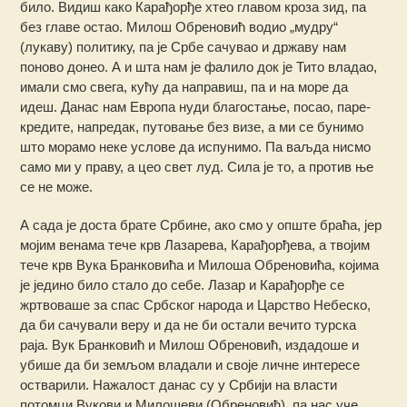
било. Видиш како Карађорђе хтео главом кроза зид, па
без главе остао. Милош Обреновић водио „мудру“
(лукаву) политику, па је Србе сачувао и државу нам
поново донео. А и шта нам је фалило док је Тито владао,
имали смо свега, кућу да направиш, па и на море да
идеш. Данас нам Европа нуди благостање, посао, паре-
кредите, напредак, путовање без визе, а ми се бунимо
што морамо неке услове да испунимо. Па ваљда нисмо
само ми у праву, а цео свет луд. Сила је то, а против ње
се не може.
А сада је доста брате Србине, ако смо у опште браћа, јер
мојим венама тече крв Лазарева, Карађорђева, а твојим
тече крв Вука Бранковића и Милоша Обреновића, којима
је једино било стало до себе. Лазар и Карађорђе се
жртвоваше за спас Србског народа и Царство Небеско,
да би сачували веру и да не би остали вечито турска
раја. Вук Бранковић и Милош Обреновић, издадоше и
убише да би земљом владали и своје личне интересе
остварили. Нажалост данас су у Србији на власти
потомци Вукови и Милошеви (Обреновић), па нас уче