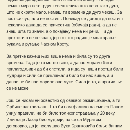
немаш мира него грдиш свештеника што пева тако дуго,
што не скрати мало, немаш ти времена да дуго чекаш. За
пост си чуо, али не постиш. Понекад се догоди да постиш
неколико дана да се причестиш (обичаја ради), а да не
знаш шта то значи, а о покајању нема ни речи. Ни да
прекрстиш се не знаш, јер то што радиш је млатарање
рукама и ругање Часном Крсту.
За претке кажеш њих више нема и била су то друга
времена. Тада је то могло тако, а данас морамо бити
прилагодљиви да би опстали, а и да су наши претци били
мудрији и сили се приклањали било би нас више, а и
данас не би нас мориле ове муке. Сила је то, а против ње
се не може.
Још се нисам ни освестио од оваквог размишљања, а ти
Србине настављаш. Шта би нам фалило да смо са Папом
унију правили, не би било толиког страдања у 20 веку.
Или да је Лазар био мудрији, па се са Муратом
договорио, да је послушао Вука Бранковића боље би нам