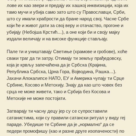
лове их као звери и предају их хашкој инквизицији, која их
тамо мучи и убија само зато што су Православци, Срби,
што су имали храбрости да бране народ свој. Часне Србе
који ће и живот дати за свој веру и отачаство, прогоне и
убијају (Небојша Крстић…), а оне који би и своју мајку
издали величају и на високе функције стављају.
Пале ти и уништавају Светиње (храмове и гробове), хоће
сваки траг да ти затру. Отимају ти земљу прађедовску,
која је крвљу запечаћена да је Србска (Крајина,
Република Србска, Црна Гора, Војводина, Рашка…).
Јахачи Апокалипсе НАТО, ЕУ и Америка чупају ти Срце
Србине, Косово и Метохију. Знају да као што човек без
срца не може живети, тако и Србија без Косова и
Метохије не може постојати.
Затварају ти часну децу јер су се супроставили
сатанистима, који су правили сатански ритуал у виду геј
параде. Убедише те Србине да је „нормално“ да се
педери промофишу (као и разне друге изопачености) по