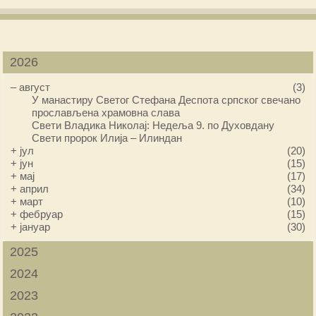
2026
–
август
(3)
У манастиру Светог Стефана Деспота српског свечано
прослављена храмовна слава
Свети Владика Николај: Недеља 9. по Духовдану
Свети пророк Илија – Илиндан
+
јул
(20)
+
јун
(15)
+
мај
(17)
+
април
(34)
+
март
(10)
+
фебруар
(15)
+
јануар
(30)
2025
2024
2023