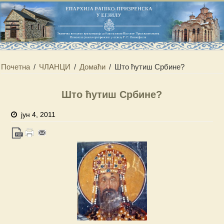
Почетна
/
ЧЛАНЦИ
/
Домаћи
/
Што ћутиш Србине?
Што ћутиш Србине?
јун 4, 2011