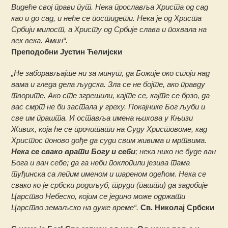
Видеће свој прави пут. Нека прославља Христа од сад
као и до сад, и неће се постидети. Нека је од Христа
Србији милост, а Христу од Србије слава и похвала на
век века. Амин“.
Преподобни Јустин Ћелијски
„Не заборављајте ни за минут, да Божије око стоји над
вама и гледа дела људска. Зла се не бојте, ако правду
творите. Ако сте згрешили, кајте се, кајте се брзо, да
вас смрт не би застала у греху. Покајнике Бог љуби и
све им прашта. И оставља имена њихова у Књизи
Живих, која ће се прочитати на Суду Христовоме, кад
Христос поново дође да суди свим живима и мртвима.
Нека се свако врати Богу и себи
; нека нико не буде ван
Бога и ван себе; да га неби поклопили језива тама
туђинска са лепим именом и шареном одећом. Нека се
свако ко је србски родољуб, труди (пашти) да задобије
Царство Небеско, којим се једино може одржати
Царство земаљско на дуже време“.
Св. Николај Србски