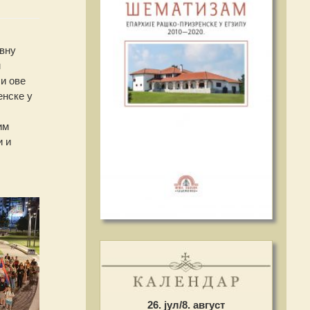
овну
м
и ове
енске у
им
и и
26. јул/8. август