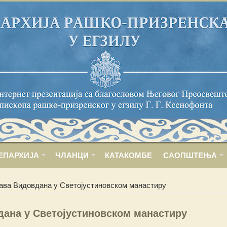
ЕПАРХИЈА
ЧЛАНЦИ
КАТАКОМБЕ
САОПШТЕЊА
ава Видовдана у Светојустиновском манастиру
ана у Светојустиновском манастиру