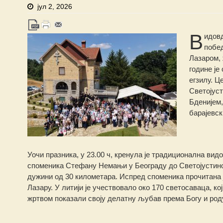
јул 2, 2026
В
идовд
побед
Лазаром, 
године је
егзилу.
Це
Светојуст
Бденијем,
барајевск
Уочи празника, у 23.00 ч, кренула је традиционална вид
споменика Стефану Немањи у Београду до Светојустино
дужини од 30 километара. Испред споменика прочитана 
Лазару. У литији је учествовало око 170 светосаваца, ко
жртвом показали своју делатну љубав према Богу и род