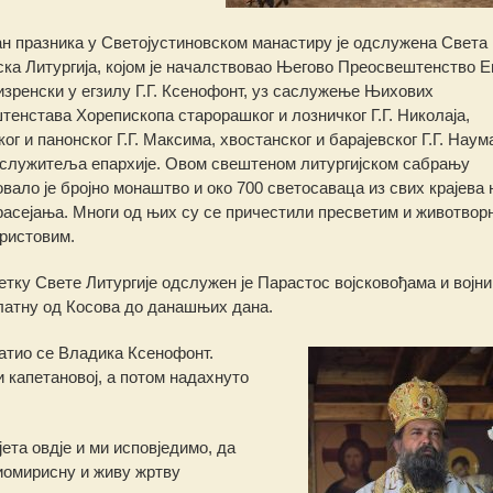
н празника у Светојустиновском манастиру је одслужена Света
ска Литургија, којом је началствовао Његово Преосвештенство 
зренски у егзилу Г.Г. Ксенофонт, уз саслужење Њихових
енстава Хорепископа старорашког и лозничког Г.Г. Николаја,
ог и панонског Г.Г. Максима, хвостанског и барајевског Г.Г. Наум
служитеља епархије. Овом свештеном литургијском сабрању
вало је бројно монаштво и око 700 светосаваца из свих крајева
асејања. Многи од њих су се причестили пресветим и животвор
ристовим.
тку Свете Литургије одслужен је Парастос војсковођама и војн
латну од Косова до данашњих дана.
атио се Владика Ксенофонт.
 капетановој, а потом надахнуто
јета овдје и ми исповједимо, да
миомирисну и живу жртву