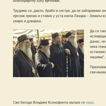
благопријатну Богу вјечноме.
Трудимо се, дакле, браћо и сестре, да не заборавимо оне
пјесник пренио и ставио у уста кнеза Лазара – Земаљско
увијек и довијека.
Да се так
исповједа
данас, ни
нека тежа
останемо 
нашима”, 
Празновањ
свечаном
Све беседе Владике Ксенофонта налазе се
овде
.