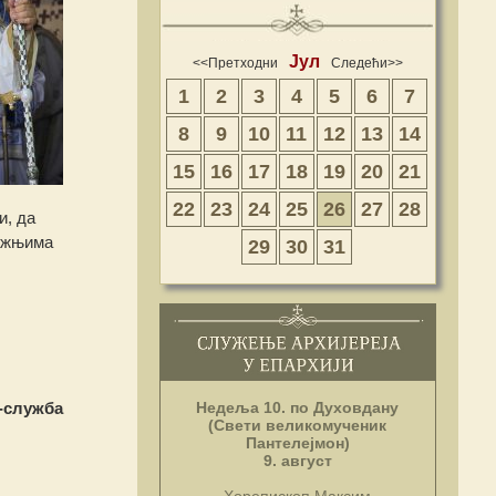
Јул
<<Претходни
Следећи>>
1
2
3
4
5
6
7
8
9
10
11
12
13
14
15
16
17
18
19
20
21
22
23
24
25
26
27
28
и, да
лижњима
29
30
31
Недеља 10. по Духовдану
-служба
(Свети великомученик
Пантелејмон)
9. август
Хорепископ Максим