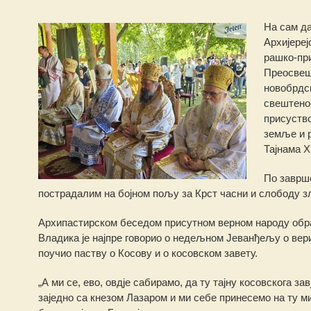
На сам да
Архијереј
рашко-при
Преосвешт
новобрдск
свештено
присуство
земље и р
Тајнама Х
По заврше
пострадалим на бојном пољу за Крст часни и слободу з
Архипастирском беседом присутном верном народу обр
Владика је најпре говорио о недељном Јеванђељу о вери
поучио паству о Косову и о косовском завету.
„А ми се, ево, овдје сабирамо, да ту тајну косовскога зав
заједно са кнезом Лазаром и ми себе принесемо на ту 