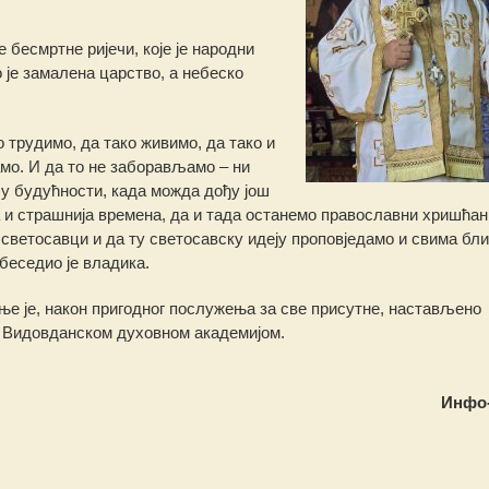
 бесмртне ријечи, које је народни
 је замалена царство, а небеско
о трудимо, да тако живимо, да тако и
мо. И да то не заборављамо – ни
 у будућности, када можда дођу још
 и страшнија времена, да и тада останемо православни хришћан
светосавци и да ту светосавску идеју проповједамо и свима б
беседио је владика.
е је, након пригодног послужења за све присутне, настављено
 Видовданском духовном академијом.
Инфо