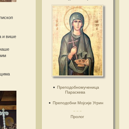
Епископ
а и више
 наше
ним
ицима
Преподобномученица
Параскева
Преподобни Мојсије Угрин
Пролог