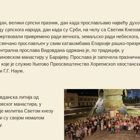
ан, велики српски празник, дан када прослављамо највећу дух
у српскога народа, дан када су Срби, на челу са Светим Кнезо
жртвовали привремено ради вечнога, земаљско ради небескога, 
 свечано прослављен у свим катакомбама Епархије рашко-призр
нтрална прослава Видовдана одржана је, по традицији, у
иновском манастиру у Барајеву. Прослава је започела празничн
 које је служио Његово Преосвештенство Хорепископ хвостанск
и Г.Г. Наум.
овданска литија од
вског манастира, у
је молитва Светом кнезу
ји су својом немалом
у.