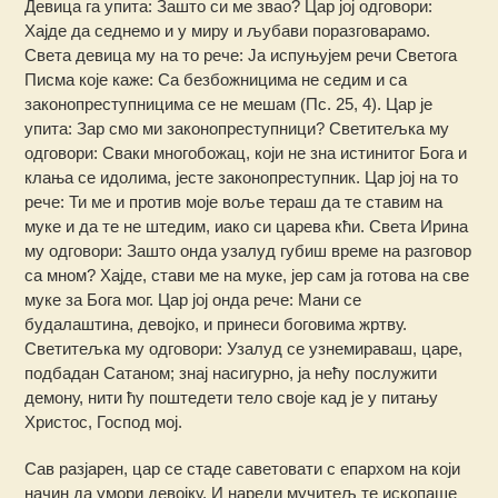
Девица га упита: Зашто си ме звао? Цар јој одговори:
Хајде да седнемо и у миру и љубави поразговарамо.
Света девица му на то рече: Ја испуњујем речи Светога
Писма које каже: Са безбожницима не седим и са
законопреступницима се не мешам (Пс. 25, 4). Цар је
упита: Зар смо ми законопреступници? Светитељка му
одговори: Сваки многобожац, који не зна истинитог Бога и
клања се идолима, јесте законопреступник. Цар јој на то
рече: Ти ме и против моје воље тераш да те ставим на
муке и да те не штедим, иако си царева кћи. Света Ирина
му одговори: Зашто онда узалуд губиш време на разговор
са мном? Хајде, стави ме на муке, јер сам ја готова на све
муке за Бога мог. Цар јој онда рече: Мани се
будалаштина, девојко, и принеси боговима жртву.
Светитељка му одговори: Узалуд се узнемираваш, царе,
подбадан Сатаном; знај насигурно, ја нећу послужити
демону, нити ћу поштедети тело своје кад је у питању
Христос, Господ мој.
Сав разјарен, цар се стаде саветовати с епархом на који
начин да умори девојку. И нареди мучитељ те ископаше