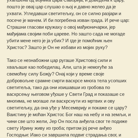
пошто је овај цар слушао о њој и давно желео да је
ухвати. Угледавши светитељку, он се силно разјари и
посече је мачем. И би погребена изван града. И рече цар:
Страшни гласови кружаху о овој мађионичарки, јер
мађијама својим поби цареве. Но зашто сада не могаде
убити мене него је ја убих? И где је помоћник њен
Христос? Зашто је Он не избави из мојих руку?
Тако се незнабожни цар ругаше Христовој сили и
хваљаше као победилац. Али, шта је немогуће за
cвемоћну силу Божју? Онај који у време своје
добровољне срамне смрти васкрсе многа тела усопших
светитеља, тако да они изишавши из гробова по
васкрсењу његовом уђоше у Свети Град и показаше се
многима, не могаше ли васкрснути из мртвих и ову
свeтитељку, да она уђе у Месемврију и покаже се цару?
Ваистину је моћан Христос Бог наш на небу и на земљи, и
чини све што жели, Јер Он посла анђела свог те подиже
свету Ирину живу из гроба; притом јој рече анђео
Господњи: Иако си завршила подвиг страдања свог, и