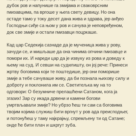
дубок ров и напунише га змијама и сваковрсним
гмизавцима, па вргоше у њега свету девицу. Но она
остаде тамо у току десет дана жива и здрава, јер анђео
Господњи сиђе са њом у ров и сачува је неповређеном,
док све змије и остали гмизавци поцркаше.
Кад цар Седекија сазнаде да је мученица жива у рову,
зачуди се, и мишљаше да она чинима опчини гмизавце и
помори их. И нареди цар да је извуку из рова и доведу к
њему на суд. И севши на судилишту, он јој рече: Принеси
жртву боговима који те поштедише, јер они поморише
змије а тебе сачуваше живу, да би познала њихову силу и
доброту и поклонила им се. Светитељка му на то
одговори: О безумниче прелашћени Сатаном, кога ја
згазих! Зар су икада дрвени и камени богови
умртвљавали змије? Но убрзо ћеш ти сам са боговима
твојим којима служиш бити вргнут у ров ада преисподњег,
и потонућеш у таму најкрајњу, спремљену ти од Сатане;
онде ће бити плач и шкргут зуба.