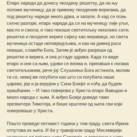
Епарх нареди да донесу гвоздену решетку, да на њу
положе мученицу, да је привежу гвозденим веригама, да
под решетку нареде много дрва, и запале. А кад се огањ
силно разгоре, епарх нареди да се на мученицу лије уље,
масло и смола; и тако пекоше светитељку неколико сати;
решетка и гвоздене вериге сијаху као жеравица, но света
мученица остаде неповредљива, и као на дивној роси
певаше, славећи Бога. Затим је анђео разреши од
решетке и верига, и она устаде здрава. Када то виде
епарх и они са њим, удиви се веома и, припавши к ногама
светитељкиним, рече јој: Слушкињо Бога истинога, молим
ти се, немој ме погубити као што си погубила наше
цареве, јер и ја верујем у Сина Божјег и хоћу да будем
хришћанин. – И тако поверова у Христа епарх Ваводан и
много народа с њим. А анђео Божји доведе тамо
презвитера Тимотеја, и бише крштени од њега сви који
повероваше у Христа.
Пошто проведе петнаест година у том граду, света Ирина
отпутова из њега. И би у тракијском граду Месемврији
ухапшена од војника цара Саворија, и доведена к цару,