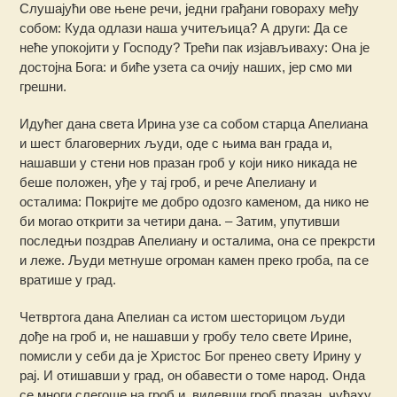
Слушајући ове њене речи, једни грађани говораху међу
собом: Куда одлази наша учитељица? А други: Да се
неће упокојити у Господу? Трећи пак изјављиваху: Она је
достојна Бога: и биће узета са очију наших, јер смо ми
грешни.
Идућег дана света Ирина узе са собом старца Апелиана
и шест благоверних људи, оде с њима ван града и,
нашавши у стени нов празан гроб у који нико никада не
беше положен, уђе у тај гроб, и рече Апелиану и
осталима: Покријте ме добро одозго каменом, да нико не
би могао открити за четири дана. – Затим, упутивши
последњи поздрав Апелиану и осталима, она се прекрсти
и леже. Људи метнуше огроман камен преко гроба, па се
вратише у град.
Четвртога дана Апелиан са истом шесторицом људи
дође на гроб и, не нашавши у гробу тело свете Ирине,
помисли у себи да је Христос Бог пренео свету Ирину у
рај. И отишавши у град, он обавести о томе народ. Онда
се многи слегоше на гроб и, видевши гроб празан, чуђаху