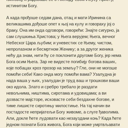
истинитом Богу.
А када прођоше седам дана, отац и мати Иринина са
великашима дођоше опет к њој на кулу и говораху јој о
браку. Она им онда одговори, говорећи: Знајте сигурно, ја
сам слушкиња Хриcтова; у Њега верујем; Њега, вечног
Небеског Цара љубим; и уневестих се Њему, чистом,
непролазном и бесмртном Женику; а за другог женика
нећу да знам, нити ћу се поклонити другоме Богу, јер нема
Бога осим Њега. Зар не видесте погибију богова ваших,
које побацах кроз прозор на земљу? Гле, они не могоше
помоћи себи! Како онда могу помоћи вама? Узалудна је
нада ваша у њих, узалудан је труд ваш и трошкови ваши
око идола. Злато и сребро требало је раздати
невољнима, ништима, сиротама и удовицама; а ви
дозвасте мајсторе, исковасте себи бездахне богове, и
тиме лишисте сиротињу милостиње. На тај начин ви
постадосте непријатељи Богу живоме, а слуге ђаволима.
Али, докле ћете лудовати као незауздани коњ? Када ћете
једном познати Бога живога, Бога који може умртвљавати