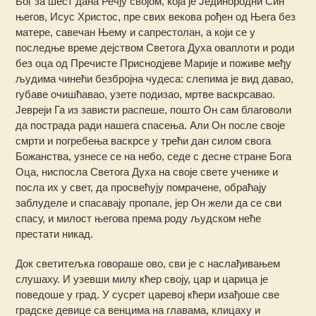
Бог за шест дана Речју својом, која је Јединородни Син
његов, Исус Христос, пре свих векова рођен од Њега без
матере, савечан Њему и сапрестолан, а који се у
последње време дејством Светога Духа оваплоти и роди
без оца од Пречисте Приснодјеве Марије и поживе међу
људима чинећи безбројна чудеса: слепима је вид давао,
губаве очишћавао, узете подизао, мртве васкрсавао.
Јевреји Га из зависти распеше, пошто Он сам благоволи
да пострада ради нашега спасења. Али Он после своје
смрти и погребења васкрсе у трећи дан силом свога
Божанства, узнесе се на небо, седе с десне стране Бога
Оца, ниспосла Светога Духа на своје свете ученике и
посла их у свет, да просвећују помрачене, обраћају
заблуделе и спаcавају пропале, јер Он жели да се сви
спасу, и милост његова према роду људском неће
престати никад.
Док светитељка говораше ово, сви је с наслађивањем
слушаху. И узевши милу кћер своју, цар и царица је
поведоше у град. У сусрет царевој кћери изађоше све
градске девице са венцима на главама, клицаху и