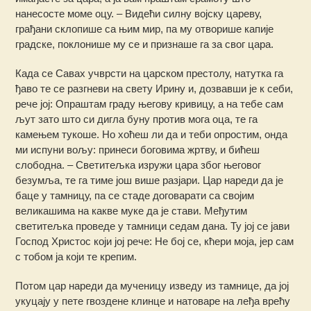
нанесосте моме оцу. – Видећи силну војску цареву,
грађани склопише са њим мир, па му отворише капије
градске, поклонише му се и признаше га за свог цара.
Када се Савах учврсти на царском престолу, натутка га
ђаво те се разгневи на свету Ирину и, дозвавши је к себи,
рече joj: Опраштам граду његову кривицу, а на тебе сам
љут зато што си дигла буну против мога оца, те га
камењем тукоше. Но хоћеш ли да и теби опростим, онда
ми испуни вољу: принеси боговима жртву, и бићеш
слободна. – Светитељка изружи цара због његовог
безумља, те га тиме још више разјари. Цар нареди да је
баце у тамницу, па се стаде договарати са својим
великашима на какве муке да је стави. Међутим
светитељка проведе у тамници седам дана. Ту јој се јави
Господ Христос који јој рече: Не бој се, кћери моја, јер сам
с тобом ја који те крепим.
Потом цар нареди да мученицу изведу из тамнице, да јој
укуцају у пете гвоздене клинце и натоваре на леђа врећу