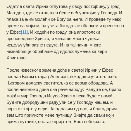
Одатле света Ирина отпутова у своју постојбину, у град
Магедон, где се отац њен беше већ упокојио у Господу. И
плака за њим молећи се Богу за њега. И проведе ту неко
време са мајком, па узета би одатле облаком и пренесена
у Ефес
[11]
. И ходећи по граду, она апостолски
проповедаше Христа, и чињаше многа чудеса
исцељујући разне недуге. И на тај начин многе
незнабошце обраћаше од идолослужења ка вери
Христовој.
После извесног времена дође к светој Ирини у Ефес
послан Богом старац Апелиан, некадањи учитељ њен.
Његовом доласку светитељка се веома обрадова. А
после неколико дана она рече народу: Радујте се, браћо
моја! и мир Господа Исуса Христа нека буде с вама!
Будите добродушни радујући се у Господу нашем, и
чврсто стојте у вери. Ја одлазим од вас, и благодарим
вам што примисте мене путницу. Знајте да сваки који
прима путнике, постаје пријатељ Бога небескога.