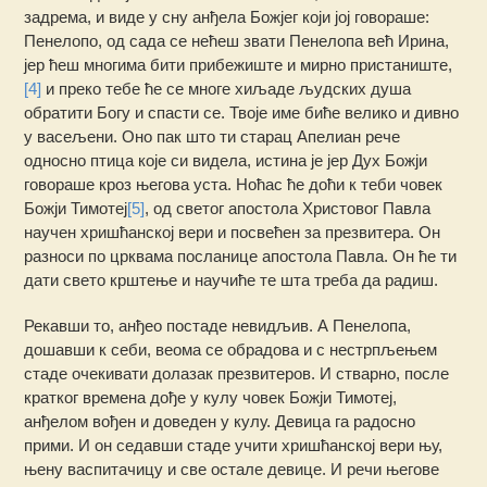
задрема, и виде у сну анђела Божјег који јој говораше:
Пенелопо, од сада се нећеш звати Пенелопа већ Ирина,
јер ћеш многима бити прибежиште и мирно пристаниште,
[4]
и преко тебе ће се многе хиљаде људcких душа
обратити Богу и спасти се. Твоје име биће велико и дивно
у васељени. Оно пак што ти старац Апелиан рече
односно птица које cи видела, истина је јер Дух Божји
говораше кроз његова уста. Ноћас ће доћи к теби човек
Божји Тимотеј
[5]
, од светог апостола Христовог Павла
научен хришћанској вери и посвећен за презвитера. Он
разноси по црквама посланице апостола Павла. Он ће ти
дати свето крштење и научиће те шта треба да радиш.
Рекавши то, анђео постаде невидљив. А Пенелопа,
дошавши к себи, веома се обрадова и с нестрпљењем
стаде очекивати долазак презвитеров. И стварно, после
кратког времена дође у кулу човек Божји Тимотеј,
анђелом вођен и доведен у кулу. Девица га радосно
прими. И он седавши стаде учити хришћанској вери њу,
њену васпитачицу и све остале девице. И речи његове