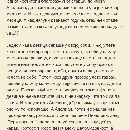
једног честитог и благоразумног старца, по имену
Апелиана, да сваки дан долази код ње и учи је књижној
мудрости. И тако девојчица проведе шест година и три
месеца. А кад напуни дванаест година, отац њен стаде
размишљати за кога од угледних кнежевских синова да је
уда.
[3]
Једном када девица сеђаше у својој соби, к њој улете
кроз отворени прозор са истока голуб, носећи у кљуну
маслинову гранчицу, спусти гранчицу на сто, па одмах
излете напоље. Затим кроз час улете у собу орао са
венцем од разноврсног цвећа, спусти венац на сто, и
излете из собе. Потом кроз други прозор улете гавран,
носећи у кљуну малу змију, коју спусти на сто, па одлете
одмах. Посматрајући све то, чуђаху се томе заједно и
девица и њена васпитачица, и не знађаху шта то има да
значи. И кад учитељ Апелиан дође к њима у своје време,
оне му то испричаше. А Апелиан, потајни хришћанин и
прозорљивац, размисли у себи, па рече Пенелопи: Знај,
кћери царева Пенелопо, голуб означава твоју добру
нарав, кротост, тихост, девичанску целомудреност; а