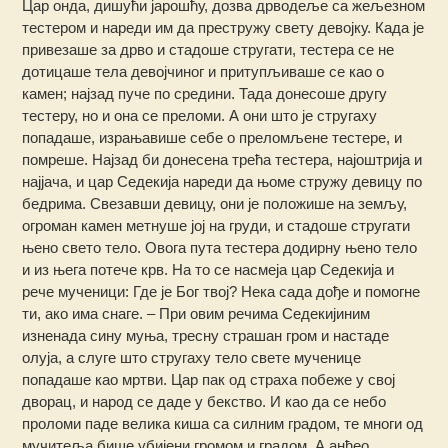
Цар онда, дишући јарошћу, дозва дрводеље са жељезном
тестером и нареди им да престружу свету девојку. Када је
привезаше за дрво и стадоше стругати, тестера се не
дотицаше тела девојчиног и притупљиваше се као о
камен; најзад пуче по средини. Тада донесоше другу
тестеру, но и она се преломи. А они што је стругаху
попадаше, израњавише себе о преломљене тестере, и
помреше. Најзад би донесена трећа тестера, најоштрија и
најјача, и цар Седекија нареди да њоме стружу девицу по
бедрима. Свезавши девицу, они је положише на земљу,
огроман камен метнуше јој на груди, и стадоше стругати
њено свето тело. Овога пута тестера додирну њено тело
и из њега потече крв. На то се насмеја цар Седекија и
рече мученици: Где је Бог твој? Нека cада дође и помогне
ти, ако има снаге. – При овим речима Седекијиним
изненада сину муња, тресну страшан гром и настаде
олуја, а слуге што стругаху тело свете мученице
попадаше као мртви. Цар пак од страха побеже у свој
дворац, и народ се даде у бекство. И као да се небо
проломи паде велика киша са силним градом, те многи од
мучитеља бише убијени громом и градом. А анђео