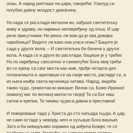
огањ. А народ ропташе на цара, говорећи: Узалуд си
погубио дивну младост девојчину.
Но када се расхлади метални во, нађоше светитељку
живу и здраву, ни најмање неповређену од огња. И цар
рече присутнима: Не рекох ли вам да је ова девојка
чаробница? Видите ли како она угаси огањ? Баците је
сада у другог вола. – И светитељка би бачена у другог
вола. А када се и други во расхлади, бацише је у трећег.
Но по наређењу свесилног и свемогућег Бога овај трећи
во се крену са свог места као жив, прође четврти део
потркалишта и, вративши се на своје место, распаде се, и
из њега изиђе света мученица читава. Народ, видећи
такво чудо, громогласно викаше: Велик си, Боже Иринин!
помилуј нас по великој милости твојој! Ти си Бог наш
силни и крепки, Ти чиниш чудеса дивна и преславна!
И повероваше тада у Христа до сто хиљада људи. А цар,
не само остаде у неверју, него и хуљаше Бога вишњег.
Зато и би невидљиво поражен од анђела Божјег, те се
разболе на смрт. Умирући, он нареди своме епарху