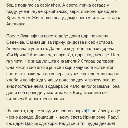
беше подигао за своју кћер. А света Ирина остаде у
граду, учећи људе хришћанској вери, и многе приводећи
Христу Богу. Живљаше она у дому свога учитеља, старца
Апелиана.
После Ликинија на престо дође други цар, по имену
Седекија. Сазнавши за Ирину, он дозва к себи старца
Апелијана и упита га: Да ли се код тебе налази царева
кћи Ирина? Апелиан одговори: Да, царе, код мене је. Цар
га упита: Не знаш ли шта она мисли? Старац одговори:
Она мисли оно што и ја и сви који знају Бога истинитог:
пости се сваки дан до вечера, а увече поједе мало парче
хлеба и попије једну чашу воде; за другу трпезу она не
зна; постеље нема и одмара се мало на голој земљи; она
дан и ноћ проводи у молитвама к Богу, и занима се
читањем божанствених књига.
Чувши то, цар се зачуди и посла епарха
[7]
по Ирину да је
чесно доведе. Дошавши к њему света Ирина рече: Радуј
се, царе! Цар јој одговори: Радуј се и ти, чудна девице!