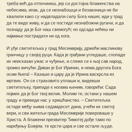
треба већ да отпочинеш, јер си достојна блаженства на
небесима, ипак, да се незнабошци и безаконици не би
хвалили како су надвладали силу Бога нашег, иди у град
да те виде живу, и да се постиде незнабожни ругачи, и да
познаду да је Бог наш свемогућ; но одсада нећеш ни
најмање пострадати ни од кога.
И уђе светитељка у град Месемврију, држећи маслинову
гранчицу у својој руци. Када је грађани угледаше, спопаде
их неисказан ужас и чуђење, и слеже се к њој сав народ,
громко вичући: Диван је Бог Иринин, и нема другога Бога
осим Њега! – Казаше и цару да је Ирина васкрсла из
мртвих. Он се страховито уплаши и, видевши
светитељку, припаде к ногама њеним, говорећи: Сада
појмих да је Бог твој велик. Молим те, остани у нашем
граду и преведи нас у хришћанство. – Светитељка
остаде међу њима седамдесет дана, учећи их светој
вери, и сви житељи града Месемврије повероваше у
Христа. А блажени презвитер Тимотеј дође тамо по
наређењу Божјем, те крсти цара и све остале људе.