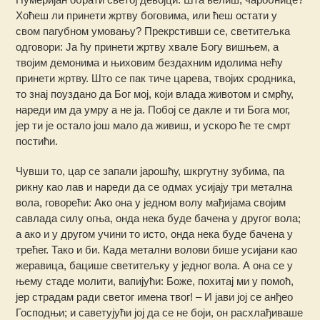
Хоћеш ли принети жртву боговима, или ћеш остати у
свом пагубном умовању? Прекрстивши се, светитељка
одговори: Ја ћу принети жртву хвале Богу вишњем, а
твојим демонима и њиховим бездахним идолима нећу
принети жртву. Што се пак тиче царева, твојих сродника,
то знај поуздано да Бог мој, који влада животом и смрћу,
нареди им да умру а не ја. Побој се дакле и ти Бога мог,
јер ти је остало још мало да живиш, и ускоро ће те смрт
постићи.
Чувши то, цар се запали јарошћу, шкргутну зубима, па
рикну као лав и нареди да се одмах усијају три метална
вола, говорећи: Ако она у једном волу мађијама својим
савлада силу огња, онда нека буде бачена у другог вола;
а ако и у другом учини то исто, онда нека буде бачена у
трећег. Тако и би. Када метални волови бише усијани као
жеравица, бацише светитељку у једног вола. А она се у
њему стаде молити, вапијући: Боже, похитај ми у помоћ,
јер страдам ради светог имена твог! – И јави јој се анђео
Господњи; и саветујући јој да се не боји, он расхлађиваше