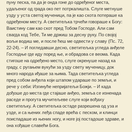
пуну песка, па да је онда гоне до одређеног места,
удаљеног од града око пет потркалишта. Слуге метнуше
узду у уста светој мученици, па је као скота потераше ка
одређеном месту. А светитељка трчећи говораше к Богу:
Ваистину сам као скот пред Тобом Господе. Али сам
свагда код Тебе, Ти ме држиш за десну руку. По својој
вољи водиш ме, и после ћеш ме одвести у славу (Пс. 72,
22-24). – И погледавши десно, светитељка угледа анђеле
Господње где иду поред ње, и обрадова се веома. Када
стигоше на одређено место, слуге окренуше назад ка
граду, с ругањем вукући за узду свету мученицу, док
много народа иђаше за њима. Тада светитељка угледа
пред собом анђела који штапом удараше по земљи, и
рече у себи: Изгинуће непријатељи Божји. – И када
дођоше до места где стајаше анђео, земља се изненада
раседе и прогута мучитељеве слуге који вођаху
светитељку. А светитељка остаде разрешена од уза и
узде, и са њених леђа спаде врећа с песком, и клинци
поиспадаше из њених ногу, и ноге јој постадоше здраве, и
она хођаше cлавећи Бога.