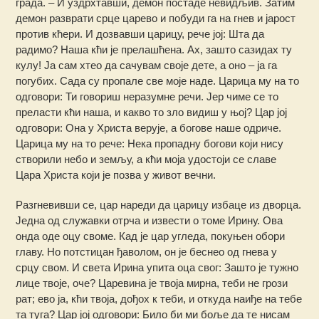
града. – И уздрхтавши, демон постаде невидљив. Затим
демон разврати срце царево и побуди га на гнев и јарост
против кћери. И дозвавши царицу, рече јој: Шта да
радимо? Наша кћи је прелашћена. Ах, зашто сазидах ту
кулу! Ја сам хтео да сачувам своје дете, а оно – ја га
погубих. Сада су пропале све моје наде. Царица му на то
одговори: Ти говориш неразумне речи. Јер чиме се то
преласти кћи наша, и какво то зло видиш у њој? Цар јој
одговори: Она у Христа верује, а богове наше одриче.
Царица му на то рече: Нека пропадну богови који нису
створили небо и земљу, а кћи моја удостоји се славе
Цара Христа који је позва у живот вечни.
Разгневивши се, цар нареди да царицу избаце из дворца.
Једна од служавки отрча и извести о томе Ирину. Ова
онда оде оцу своме. Кад је цар угледа, покуњен обори
главу. Но потстицан ђаволом, он је беснео од гнева у
срцу свом. И света Ирина упита оца свог: Зашто је тужно
лице твоје, оче? Царевина је твоја мирна, теби не грози
рат; ево ја, кћи твоја, дођох к теби, и откуда наиђе на тебе
та туга? Цар јој одговори: Било би ми боље да те нисам