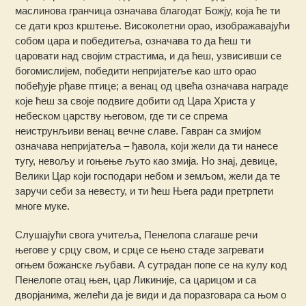
маслинова гранчица означава благодат Божју, која ће ти
се дати кроз крштење. Високолетни орао, изображавајући
собом цара и победитеља, означава то да ћеш ти
царовати над својим страстима, и да ћеш, узвисивши се
богомислијем, победити непријатеље као што орао
побеђује рђаве птице; а венац од цвећа означава награде
које ћеш за своје подвиге добити од Цара Христа у
небеском царству његовом, где ти се спрема
неиструнљиви венац вечне славе. Гавран са змијом
означава непријатеља – ђавола, који жели да ти нанесе
тугу, невољу и гоњење љуто као змија. Но знај, девице,
Велики Цар који господари небом и земљом, жели да те
заручи себи за невесту, и ти ћеш Њега ради претрпети
многе муке.
Слушајући свога учитеља, Пенелопа слагаше речи
његове у срцу свом, и срце се њено стаде загревати
огњем божанске љубави. А сутрадан попе се на кулу код
Пенелопе отац њен, цар Ликиније, са царицом и са
дворјанима, желећи да је види и да поразговара са њом о