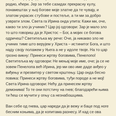
родио, кћери. Јер за тебе сазидах прекрасну кулу,
понамештах у њој богове моје златне да те чувају, и
златом украсих стубове и постеље, а ти ми за добро
узврати злом. Света га Ирина онда упита: Кажи ми, оче,
какво ти зло ја учиних? Цар јој одговори: Зар је мало зло
то што говориш да је Христос – Бог, а мојих се богова
одричеш? Светитељка му рече: Оче, ја никакво зло не
учиних тиме што верујем у Христа – истинитог Бога, и што
наду своју полажем у Њега а не у идоле твоје. На то цар
грозно викну: Принеси жртву боговима, Пенелопо!
Светитељка му одговори: Не мењај моје име, оче; ја се не
зовем Пенелопа већ Ирина, јер ми ово име даде анђео у
виђењу и презвитер у светом крштењу. Цар онда бесно
повика: Принеси жртву боговима, туђи породе а не мој!
Света Ирина одговори: Нећу да принесем жртву
демонима! То те они потстичу на гнев; благодарећи њима
ти ћеш се мучити у огњу са незнабошцима.
Ван себе од гнева, цар нареди да је вежу и баце под ноге
бесним коњима, да је копитама разнесу. И кад се ова