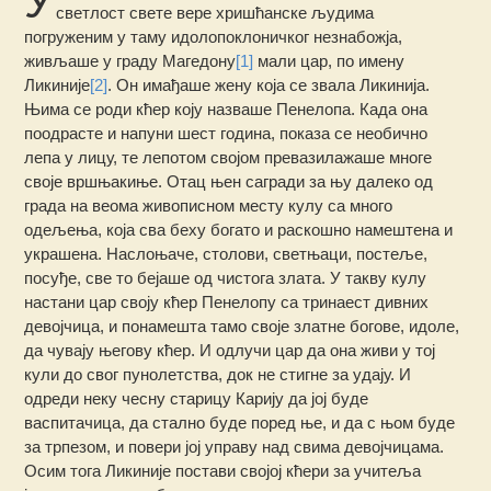
У
светлост свете вере хришћанске људима
погруженим у таму идолопоклоничког незнабожја,
живљаше у граду Магедону
[1]
мали цар, по имену
Ликиније
[2]
. Он имађаше жену која се звала Ликинија.
Њима се роди кћер коју назваше Пенелопа. Када она
поодрасте и напуни шест година, показа се необично
лепа у лицу, те лепотом својом превазилажаше многе
своје вршњакиње. Отац њен сагради за њу далеко од
града на веома живописном месту кулу са много
одељења, која сва беху богато и раскошно намештена и
украшена. Наслоњаче, столови, светњаци, постеље,
посуђе, све то бејаше од чистога злата. У такву кулу
настани цар своју кћер Пенелопу са тринаест дивних
девојчица, и понамешта тамо своје златне богове, идоле,
да чувају његову кћер. И одлучи цар да она живи у тој
кули до свог пунолетства, док не стигне за удају. И
одреди неку чесну cтарицу Карију да јој буде
васпитачица, да стално буде поред ње, и да с њом буде
за трпезом, и повери јој управу над свима девојчицама.
Осим тога Ликиније постави својој кћери за учитеља