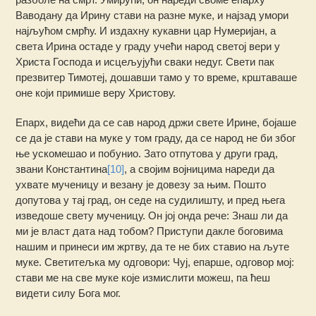
Ваводану да Ирину стави на разне муке, и најзад умори
најљућом смрћу. И издахну кукавни цар Нумеријан, а
света Ирина остаде у граду учећи народ светој вери у
Христа Господа и исцељујући сваки недуг. Свети пак
презвитер Тимотеј, дошавши тамо у то време, крштаваше
оне који примише веру Христову.
Епарх, видећи да се сав народ држи свете Ирине, бојаше
се да је стави на муке у том граду, да се народ не би због
ње уcкомешао и побунио. Зато отпутова у други град,
звани Константина
[10]
, а својим војницима нареди да
ухвате мученицу и везану је довезу за њим. Пошто
допутова у тај град, он седе на судилишту, и пред њега
изведоше свету мученицу. Он јој онда рече: Знаш ли да
ми је власт дата над тобом? Приступи дакле боговима
нашим и принеси им жртву, да те не бих ставио на љуте
муке. Светитељка му одговори: Чуј, епарше, одговор мој:
стави ме на све муке које измислити можеш, па ћеш
видети силу Бога мог.