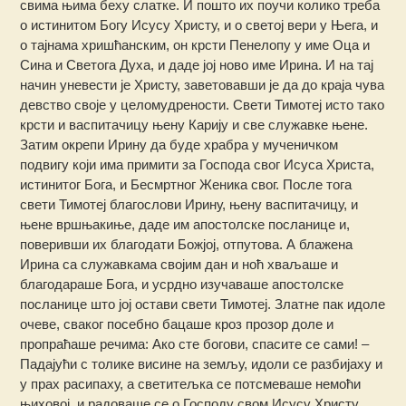
свима њима беху слатке. И пошто их поучи колико треба
о истинитом Богу Исусу Христу, и о светој вери у Њега, и
о тајнама хришћанским, он крсти Пенелопу у име Оца и
Сина и Светога Духа, и даде јој ново име Ирина. И на тај
начин уневести је Христу, заветовавши је да до краја чува
девство своје у целомудрености. Свети Тимотеј исто тако
крсти и васпитачицу њену Карију и све служавке њене.
Затим окрепи Ирину да буде храбра у мученичком
подвигу који има примити за Господа свог Исуса Христа,
истинитог Бога, и Бесмртног Женика свог. После тога
свети Тимотеј благослови Ирину, њену васпитачицу, и
њене вршњакиње, даде им апостолске посланице и,
поверивши их благодати Божјој, отпутова. А блажена
Ирина са служавкама својим дан и ноћ хваљаше и
благодараше Бога, и усрдно изучаваше апостолске
посланице што јој остави свети Тимотеј. Златне пак идоле
очеве, сваког посебно бацаше кроз прозор доле и
пропраћаше речима: Ако сте богови, спасите се сами! –
Падајући с толике висине на земљу, идоли се разбијаху и
у прах расипаху, а светитељка се потсмеваше немоћи
њиховој, и радоваше се о Господу свом Исусу Христу,