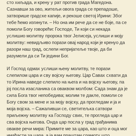
сто хиљада, и крену у рат против града Магедона.
Сазнавши за ово, житељи овога града се препадоше,
затворише градске капије, и рекоше светој Ирини: Због
тебе ћемо изгинути. – Но она им рече да се не боје, па се
помоли Богу говорећи: Господе, Ти који си некада
услишио молитву пророка твог Јелисеја, услиши и моју
молитву: невидљиво порази овај народ који је кренуо да
разори наш град, ослепи непријатеље твоје, да би
разумели да си Ти једини Бог.
И Господ одмах услиши њену молитву, те порази
слепилом цара и сву војску његову. Цар Савах схвати да
то Ирина наведе слепило на њега и на војску његову, па
јој посла изасланика cа оваквом молбом: Сада знам да је
сила Бога твог непобедива; молим те дакле, помоли се
Богу свом за мене и за моју војску, да прогледам и ја и
моја војска. – Сажаливши се, светитељка сатвори
приљежну молитву ка Господу свих, те прогледа цар и
сва војска његова. Онда цар посла у град грађанима
овакве речи мира: Примите ме за цара, као што и оца мог
имађасте за цара, а ја вам праштам срамоту што