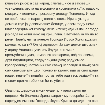
клањаху јој се; а сав народ, слегавши се и заузевши
узвишенија места на зидовима и крововима кућа, радосно
клицаху и величаху прекрасну девицу Пенелопу. И кад
се приближише царској палати, света Ирина угледа
демона који јој довикиваше: Девице, у овом граду нема
ничег заједничког између мене и тебе; иди из нашег града,
јер овде не живи нико од хришћана. Светитељка му на то
рече: Наређујем ти именом Господа Исуса Христа да ми
кажеш, ко си ти? Он јој одговори: Ја сам демон што живи
у идолу Аполона, учитељ блудочинцима и
прељубочинцима, помоћник врачарима, вођ лоповима,
друг блудницима, садруг пијаницама; радујем се
крвопролићу; наставник сам свакој неправди и лажи; отац
сам свакоме злу. Ево, поново ти кажем: иди из овог града
нашег, иначе ћу подићи против тебе оца твог, разјарићу га
гневом против тебе и он ће те убити.
Овај глас демонов многи чуше, али њега самог не
видеше. Но блажена Ирина запрети му говорећи: Ја ти
наређујем именом Господа Исуса Христа да идеш из овог