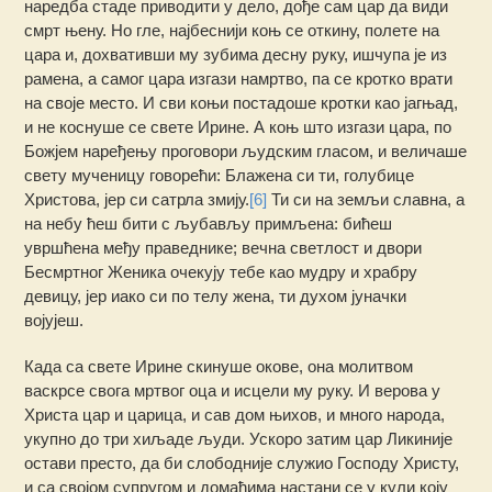
наредба стаде приводити у дело, дође сам цар да види
смрт њену. Но гле, најбеснији коњ се откину, полете на
цара и, дохвативши му зубима десну руку, ишчупа је из
рамена, а самог цара изгази намртво, па се кротко врати
на своје место. И сви коњи постадоше кротки као јагњад,
и не коснуше се свете Ирине. А коњ што изгази цара, по
Божјем наређењу проговори људским гласом, и величаше
свету мученицу говорећи: Блажена си ти, голубице
Христова, јер си сатрла змију.
[6]
Ти си на земљи славна, а
на небу ћеш бити с љубављу примљена: бићеш
увршћена међу праведнике; вечна светлост и двори
Бесмртног Женика очекују тебе као мудру и храбру
девицу, јер иако си по телу жена, ти духом јуначки
војујеш.
Када са свете Ирине скинуше окове, она молитвом
васкрсе свога мртвог оца и исцели му руку. И верова у
Христа цар и царица, и сав дом њихов, и много народа,
укупно до три хиљаде људи. Ускоро затим цар Ликиније
остави престо, да би слободније служио Господу Христу,
и са својом супругом и домаћима настани се у кули коју