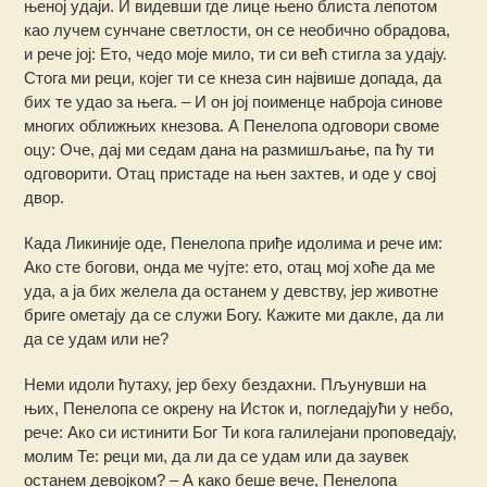
њеној удаји. И видевши где лице њено блиста лепотом
као лучем сунчане светлости, он се необично обрадова,
и рече јој: Ето, чедо моје мило, ти си већ стигла за удају.
Стога ми реци, којег ти се кнеза син највише допада, да
бих те удао за њега. – И он јој поименце наброја синове
многих оближњих кнезова. А Пенелопа одговори своме
оцу: Оче, дај ми седам дана на размишљање, па ћу ти
одговорити. Отац пристаде на њен захтев, и оде у свој
двор.
Када Ликиније оде, Пенелопа приђе идолима и рече им:
Ако сте богови, онда ме чујте: ето, отац мој хоће да ме
уда, а ја бих желела да останем у девству, јер животне
бриге ометају да се служи Богу. Кажите ми дакле, да ли
да се удам или не?
Неми идоли ћутаху, јер беху бездахни. Пљунувши на
њих, Пенелопа се окрену на Исток и, погледајући у небо,
рече: Ако си истинити Бог Ти кога галилејани проповедају,
молим Те: реци ми, да ли да се удам или да заувек
останем девојком? – А како беше вече, Пенелопа