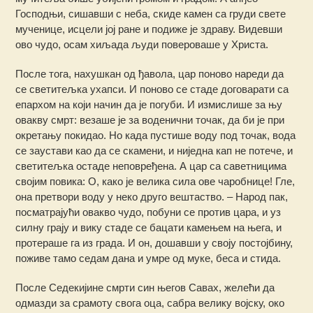
Господњи, сишавши с неба, скиде камен са груди cвете
мученице, исцели јој ране и подиже је здраву. Видевши
ово чудо, осам хиљада људи повероваше у Христа.
После тога, нахушкан од ђавола, цар поново нареди да
се светитељка ухапси. И поново се стаде договарати са
епархом на који начин да је погуби. И измислише за њу
овакву смрт: везаше је за воденични точак, да би је при
окретању покидао. Но када пустише воду под точак, вода
се заустави као да се скамени, и ниједна кап не потече, и
светитељка остаде неповређена. А цар са саветницима
својим повика: О, како је велика сила ове чаробнице! Гле,
она претвори воду у неко друго вештаство. – Народ пак,
посматрајући овакво чудо, побуни се против цара, и уз
силну грају и вику стаде се бацати камењем на њега, и
протераше га из града. И он, дошавши у своју постојбину,
поживе тамо седам дана и умре од муке, беса и стида.
После Седекијине смрти син његов Савах, желећи да
одмазди за срамоту свога оца, сабра велику војску, око