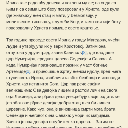
Ирина га с радошћу дочека и поклони му се; па онда са
њим и са свима што беху поверовали у Христа, оде кули
где живљаху њен отац и мати, у безмолвију, у
молитвеном тиховању, служећи Богу, и тамо сви који беху
поверовали у Христа примише свето крштење.
Три године проведе света Ирина у граду Магедону, учећи
људе и утврђујући их у вери Христовој. Затим она
отпутова у други град, звани Калипољ
[8]
, где владаше
цар Нумеријан, сродник царева Седекије и Саваха. А
када Нумеријан празноваше празник у част богиње
Артемиде
[9]
, и приношаше жртву њеном идолу, пред њега
ступи света Ирина, изобличи га због безбожја и исповеди
Христа као истинитог Бога. Цар пак рече својим
великашима: Ова девојка лицем и растом личи на свога
оца Ликинија, али рђава деца унесрећују своје родитеље,
јер због ове рђаве девојке добри отац њен би лишен
царевине. Како чух, она је виновница смрти мога брата
Седекије и његовог сина Саваха: умори их мађијама.
Заиста је ова девојка погубитељка царева. – Затим се
Нумеријан обрати светој девојци: Шта велиш, чаробнице?