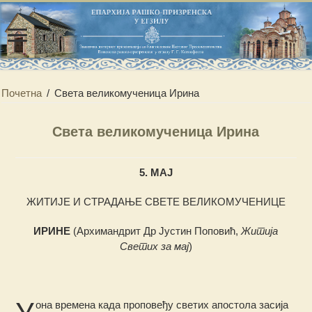
Почетна
/
Света великомученица Ирина
Света великомученица Ирина
5. МАЈ
ЖИТИЈЕ И СТРАДАЊЕ СВЕТЕ ВЕЛИКОМУЧЕНИЦЕ
ИРИНЕ
(Архимандрит Др Јустин Поповић,
Житија
Светих за мај
)
она времена када проповеђу светих апостола засија