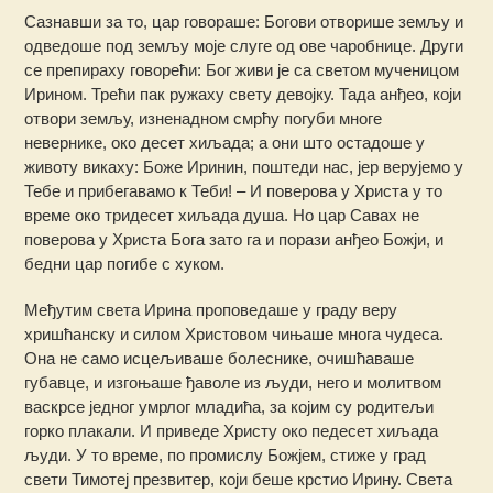
Сазнавши за то, цар говораше: Богови отворише земљу и
одведоше под земљу моје слуге од ове чаробнице. Други
се препираху говорећи: Бог живи је са светом мученицом
Ирином. Трећи пак ружаху свету девојку. Тада анђео, који
отвори земљу, изненадном смрћу погуби многе
невернике, око десет хиљада; а они што остадоше у
животу викаху: Боже Иринин, поштеди нас, јер верујемо у
Тебе и прибегавамо к Теби! – И поверова у Христа у то
време око тридесет хиљада душа. Но цар Савах не
поверова у Христа Бога зато га и порази анђео Божји, и
бедни цар погибе с хуком.
Међутим света Ирина проповедаше у граду веру
хришћанску и силом Христовом чињаше многа чудеса.
Она не само исцељиваше болеснике, очишћаваше
губавце, и изгоњаше ђаволе из људи, него и молитвом
васкрсе једног умрлог младића, за којим су родитељи
горко плакали. И приведе Христу око педесет хиљада
људи. У то време, по промислу Божјем, стиже у град
свети Тимотеј презвитер, који беше крстио Ирину. Света