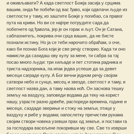
и оживљавати? А када светлост Божја засија у срцима
вашим, онда ће побећи од вас ђаво, који одвлачи људе из
светлости у таму, из заштите Божје у погибао, са правог
пута на криви. Но ви се најпре потрудите сада да
побегнете од ђавола, јер је он горак и љут. Он је Сатана,
саблазнитељ, покрива очи срца ваших, да не бисте
познали истину. Но ја се теби нарочито обраћам, о оче,
како би познао Бога који је све речју створио. Када ти оно
намисли да сазидаш ову кулу за мене, ти сабра за тај
посао много људи: три хиљаде и пет стотина радника и
триста надзорника, па ипак једва успеше да за девет
месеци саграде кулу. А Бог вечни једном речју својом
сатвори небо и сунце, месец и звезде, светлост и таму, и
светлост назва дан, а таму назва ноћ. Он заснова тешку
земљу на ваздуху, заповеди водама да теку на корист
нашу, узрасте разно дрвеће, распореди времена, године и
месеце, саздаде звериње и стоку на земљи, птице у
ваздуху и рибе у водама; напослетку пречистим рукама
својим створи човека узевши прах од земље, и постави га
за господара васељене покоривши му cве. Све то изврши