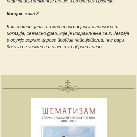
ради јависја знаменије велије и во брањех грозноје.
Кондак, глас 3.
Констатин данас са матером својом Јеленом Крст
показује, свечасно дрво, које је посрамљење свих Јевреја
а оружје верних царева против непријатеља: нас ради
показа се знамење велико и у одбрани силно.