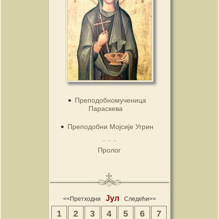
Преподобномученица
Параскева
Преподобни Мојсије Угрин
Пролог
Јул
<<Претходни
Следећи>>
1
2
3
4
5
6
7