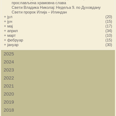
прослављена храмовна слава
Свети Владика Николај: Недеља 9. по Духовдану
Свети пророк Илија – Илиндан
+
јул
(20)
+
јун
(15)
+
мај
(17)
+
април
(34)
+
март
(10)
+
фебруар
(15)
+
јануар
(30)
2025
2024
2023
2022
2021
2020
2019
2018