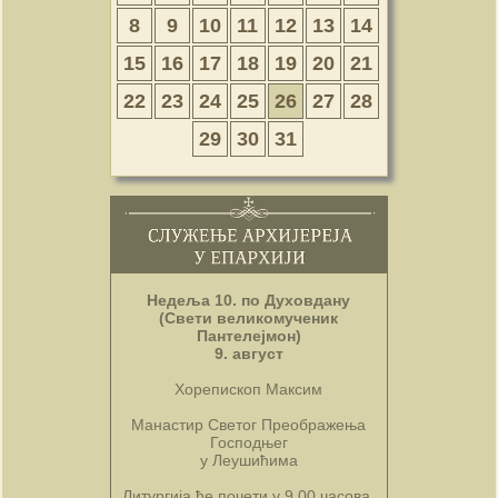
8
9
10
11
12
13
14
15
16
17
18
19
20
21
22
23
24
25
26
27
28
29
30
31
Недеља 10. по Духовдану
(Свети великомученик
Пантелејмон)
9. август
Хорепископ Максим
Манастир Светог Преображења
Господњег
у Леушићима
Литургија ће почети у 9.00 часова.