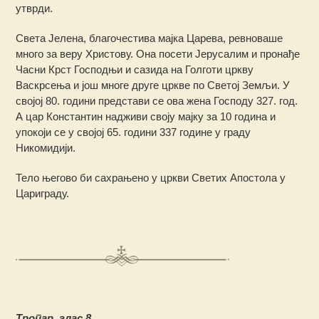
утврди.
Света Јелена, благочестива мајка Царева, ревноваше
много за веру Христову. Она посети Јерусалим и пронађе
Часни Крст Господњи и сазида на Голготи цркву
Васкрсења и још многе друге цркве по Светој Земљи. У
својој 80. години представи се ова жена Господу 327. год.
А цар Константин надживи своју мајку за 10 година и
упокоји се у својој 65. години 337 године у граду
Никомидији.
Тело његово би сахрањено у цркви Светих Апостола у
Цариграду.
Тропар, глас 8.