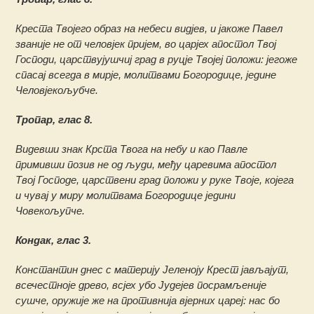
Креста Твојего образ на небеси видјев, и јакоже Павел
званије не от человјек пријем, во царјех апостол Твој
Господи, царствујушчиј град в руцје Твојеј положи: јегоже
спасај всегда в мирје, молитвами Богородице, једине
Человјекољубче.
Тропар, глас 8.
Видевши знак Крста Твога на небу и као Павле
примивши позив не од људи, међу царевима апостол
Твој Господе, царствени град положи у руке Твоје, којега
и чувај у миру молитвама Богородице једини
Човекољупче.
Кондак, глас 3.
Константин днес с материју Јеленоју Крест јављајут,
всечестноје древо, всјех убо Јудејев посрамљеније
сушче, оружије же на противнија вјерних цареј: нас бо