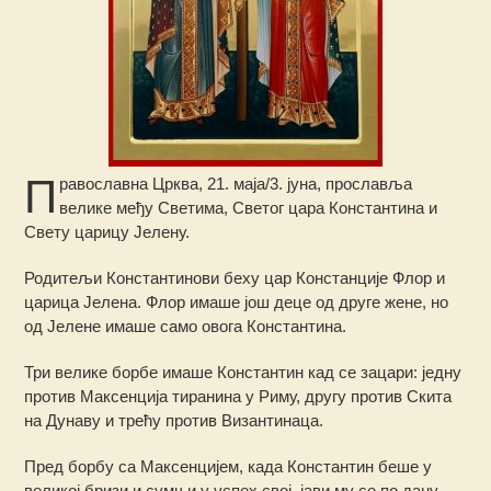
П
равославна Црква, 21. маја/3. јуна, прославља
велике међу Светима, Светoг цара Константина и
Свету цaрицу Јелену.
Родитељи Константинови беху цар Констанције Флор и
царица Јелена. Флор имаше још деце од друге жене, но
од Јелене имаше само овога Константина.
Три велике борбе имаше Константин кад се зацари: једну
против Максенција тиранина у Риму, другу против Скита
на Дунаву и трећу против Византинаца.
Пред борбу са Максенцијем, када Константин беше у
великој бризи и сумњи у успех свој, јави му се по дану