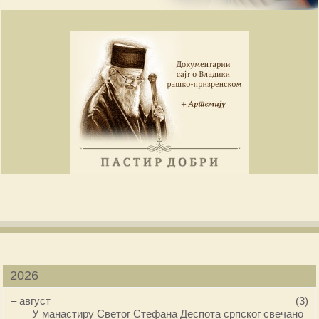
2026
–
август
(3)
У манастиру Светог Стефана Деспота српског свечано