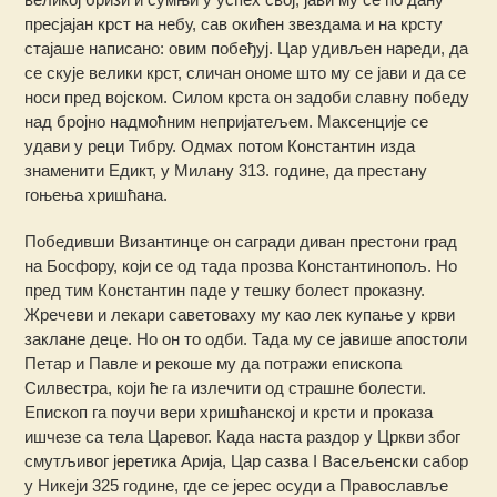
пресјајан крст на небу, сав окићен звездама и на крсту
стајаше написано: овим побеђуј. Цар удивљен нареди, да
се скује велики крст, сличан ономе што му се јави и да се
носи пред војском. Силом крста он задоби славну победу
над бројно надмоћним непријатељем. Максенције се
удави у реци Тибру. Одмах потом Константин изда
знаменити Едикт, у Милану 313. године, да престану
гоњења хришћана.
Победивши Византинце он сагради диван престони град
на Босфору, који се од тада прозва Константинопољ. Но
пред тим Константин паде у тешку болест проказну.
Жречеви и лекари саветоваху му као лек купање у крви
заклане деце. Но он то одби. Тада му се јавише апостоли
Петар и Павле и рекоше му да потражи епископа
Силвестра, који ће га излечити од страшне болести.
Епископ га поучи вери хришћанској и крсти и проказа
ишчезе са тела Царевог. Када наста раздор у Цркви због
смутљивог јеретика Арија, Цар сазва I Васељенски сабор
у Никеји 325 године, где се јерес осуди а Православље