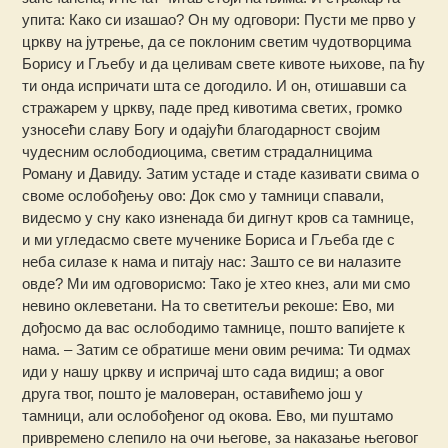
упита: Како си изашао? Он му одговори: Пусти ме прво у
цркву на јутрење, да се поклоним светим чудотворцима
Борису и Гљебу и да целивам свете кивоте њихове, па ћу
ти онда испричати шта се догодило. И он, отишавши са
стражарем у цркву, паде пред кивотима светих, громко
узносећи славу Богу и одајући благодарност својим
чудесним ослободиоцима, светим страдалницима
Роману и Давиду. Затим устаде и стаде казивати свима о
своме ослобођењу ово: Док смо у тамници спавали,
видесмо у сну како изненада би дигнут кров са тамнице,
и ми угледасмо свете мученике Бориса и Гљеба где с
неба силазе к нама и питају нас: Зашто се ви налазите
овде? Ми им одговорисмо: Тако је хтео кнез, али ми смо
невино оклеветани. На то светитељи рекоше: Ево, ми
дођосмо да вас ослободимо тамнице, пошто вапијете к
нама. – Затим се обратише мени овим речима: Ти одмах
иди у нашу цркву и испричај што сада видиш; а овог
друга твог, пошто је маловеран, оставићемо још у
тамници, али ослобођеног од окова. Ево, ми пуштамо
привремено слепило на очи његове, за наказање његовог