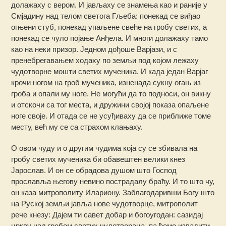
долажаху с вером. И јављаху се знамења као и раније у
Смјадину над телом светога Гљеба: понекад се виђао
огњени стуб, понекад упаљене свеће на гробу светих, а
понекад се чуло појање Анђела. И многи долажаху тамо
као на неки призор. Једном дођоше Варјази, и с
пренебрегавањем ходаху по земљи под којом лежаху
чудотворне мошти светих мученика. И када један Варјаг
крочи ногом на гроб мученика, изненада сукну огањ из
гроба и опали му ноге. Не могући да то подноси, он викну
и отскочи са тог места, и дружини својој показа опаљене
ноге своје. И отада се не усуђиваху да се приближе томе
месту, већ му се са страхом клањаху.
О овом чуду и о другим чудима која су се збивала на
гробу светих мученика би обавештен велики кнез
Јарослав. И он се обрадова душом што Господ
прославља његову невино пострадалу браћу. И то што чу,
он каза митрополиту Илариону. Заблагодаривши Богу што
на Руској земљи јавља нове чудотворце, митрополит
рече кнезу: Дајем ти савет добар и богоугодан: сазидај
цркву над гробом светих чудотвораца, па ћемо извадити