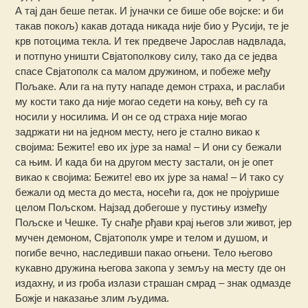
А тај дан беше петак. И јуначки се бише обе војске: и би
такав покољ) какав дотада никада није био у Русији, те је
крв потоцима текла. И тек предвече Јарослав надвлада,
и потпуно уништи Свјатополкову силу, тако да се једва
спасе Свјатополк са малом дружином, и побеже међу
Пољаке. Али га на путу нападе демон страха, и раслаби
му кости тако да није могао седети на коњу, већ су га
носили у носилима. И он се од страха није могао
задржати ни на једном месту, него је стално викао к
својима: Бежите! ево их јуре за нама! – И они су бежали
са њим. И када би на другом месту застали, он је опет
викао к својима: Бежите! ево их јуре за нама! – И тако су
бежали од места до места, носећи га, док не пројурише
целом Пољском. Најзад добегоше у пустињу између
Пољске и Чешке. Ту снађе рђави крај његов зли живот, јер
мучен демоном, Свјатополк умре и телом и душом, и
погибе вечно, наследивши пакао огњени. Тело његово
кукавно дружина његова закопа у земљу на месту где он
издахну, и из гроба излази страшан смрад – знак одмазде
Божје и наказање злим људима.