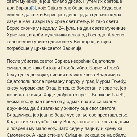
свети мученик је још помало дисао. Путем их сретоше
два Варјага
[3]
, које Свјатополк беше послао. Када ови
видеше да свети Борис још дише, један од њих одмах
извуче мач и зари га у срце светитељу. И тако свети
Борис сконча у недељу, 24. јула, на дан свете мученице
Христине, и доби мученички венац од Господа. А чесно
тело његово убице одвезоше у Вишгород, и тајно
погребоше у цркви светог Василија.
После убиства светог Бориса несрећни Свјатополк
смишљаше како би још и Гљеба убио. Борис и Гљеб
беху од једне мајке, синови великог кнеза Владимира.
Свјатополк посла преварну поруку у град Муром Гљебу,
кнезу муромском: Отац је тешко болестан, и зове те, јер
жели да те види. Хајде, дођи што пре. – Блажени Гљеб,
веома послушан према оцу, одмах похита са малом
дружином, да би затекао у животу оца свог светога
Владимира, јер још не беше чуо за његово престављење.
Када стиже на ушће Тме у Волгу, спотаче се коњ под њим
и повреди му мало ногу. Зато седе у лађицу и крену ка
Смоленску. А када стиже у Смјадин, искрца се на обалу.