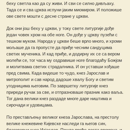
беху светла као да су живи. И сви се силно дивљаху.
Тада се и сва црква испуни јаким миомиром. И положише
ове свете мошти с десне стране у цркви.
Док они још беху у цркви, у току свете литургије дође
један човек хром на обе ноге. Он дође у цркву пузећи с
тешком муком. Народа у цркви беше врло много, и хроми
мољаше да га пропусте да приђе чесним сандуцима
светих мученика. И кад приђе, и додирну их се са вером
молећи се, тог часа му оздравише ноге благодаћу Божјом
и молитвама светих страдалника. И он уставши хођаше
пред свима. Када видеше то чудо, кнез Јарослав и
митрополит и сав народ дадоше хвалу Богу и светим
угодницима његовим. По завршетку литургије кнез
приреди ручак за све, и отпразноваше празник како ваља.
Тог дана велики кнез раздаде многе даре ништима и
сирочади и удовицама.
По престављењу великог кнеза Јароcлава, на престолу
велике кнежевине Кијевске наследи га његов син,
благоверни кнез Изјаслав. Пошто прође доста времена, и