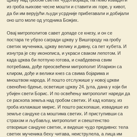
из гроба њихове чесне мошти и ставити их горе, у кивот,
да би им верујући људи усрдније прибегавали и добијали
оно што моле од угодника Божјих.
Овај митрополитов савет допаде се кнезу, и он се
постара те убрзо сагради цркву у Вишгороду на гробу
светих мученика, цркву велику и дивну, са пет кубета. И
изнутра је сву иконописа, и украси сваком лепотом. И
када црква би потпуно готова, и снабдевена свим
потребама, дође преосвећени митрополит Иларион са
клиром, дође и велики кнез са свима бојарима и
мноштвом народа. И пошто отслужише у новој цркви
свеноћно бдење, осветише цркву 24. јула, дана у који би
убијен свети Борис. И по освећењу митрополит нареди да
се раскопа земља над гробом светих. И кад копаху, из
гроба излажаше мирис. И пошто раскопаше, извадише из
земље сандуке са моштима светих. И приступивши са
страхом и љубављу, митрополит и свештенство
отворише сандуке светих, и видеше чудо предивно: тела
светих мученика беху читава, неиструлела, а лица им