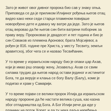
Зато је живот овог дивног пророка био сав у знаку огња.
Приповеда се да је приликом Илијиног рођења његов отац
видео како неки седи старци пламеном повијаше
новорођено дете и даваху му ватре да једе. Зато је његов
отац веровао да ће његов син бити ватрени поборник за
праву веру. Пророковао је двадесет и пет година и био је
син Соваков из племена Ароновог, брата Мојсијевог, а
рођен је 816. године пре Христа, у месту Тесвиту, земљи
аравитској, због чега се и назвао Тесвићанин.
У то време у израиљском народу био је опаки цар Ахав,
који је имао још опакију жену, Језавељу. Ахав се свим
силама трудио да његов народ остави јединог и истинитог
Бога, те да верује и клања се богу Валу (Балу), коме је
подигао и храм у Самарији.
У то време појави се велики пророк Илија да израиљском
народу пророкне да ће настати велика суша, као казна
због отпадништва од Бога. А Бог Илији рече да иде у
планину на поток Хорат, и да ту чека даља наређења.