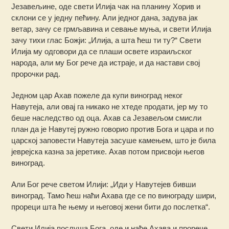
Језавељине, оде свети Илија чак на планину Хорив и
склони се у једну пећину. Али једног дана, задува јак
ветар, зачу се грмљавина и севање муња, и свети Илија
зачу тихи глас Божји: „Илија, а шта ћеш ти ту?“ Свети
Илија му одговори да се плаши освете израиљског
народа, али му Бог рече да истраје, и да настави свој
пророчки рад.
Једном цар Ахав пожеле да купи виноград неког
Навутеја, али овај га никако не хтеде продати, јер му то
беше наследство од оца. Ахав са Језавељом смисли
план да је Навутеј ружно говорио против Бога и цара и по
царској заповести Навутеја засуше камењем, што је била
јеврејска казна за јеретике. Ахав потом присвоји његов
виноград.
Али Бог рече светом Илији: „Иди у Навутејев бивши
виноград. Тамо ћеш наћи Ахава где се по винограду шири,
прореци шта ће њему и његовој жени бити до послетка“.
Свети Илија послуша Бога, оде и нађе Ахава и прорече