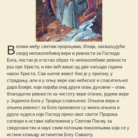
В
елики међу светим пророцима, Илија, захваљујући
својој непоколебивој вери и ревности за Господа
Бога, постао је и остао образ те непоколебиве ревности
још пре Христа, и ево већ више од две хиљаде година
након Христа. Сав његов живот био је у прогону, у
страдању, али и у огњу вере као небеског и спаситељног
дара Божјег, који порађа онај други огањ духовни – огањ
благодатне ревности за чистоту вере отачке, једине вере
у Јединога Бога у Тројици слављеног.
Огњена вера и
огњена ревност за Бога произвеле су многа огњена и
друга чудеса које Господ преко овог светог Пророка
сатвори и остави забележена у Светом Писму за
сведочанство и наук свим потоњим поколењима која се у
истини клањају истинитом Богу Саваоту.