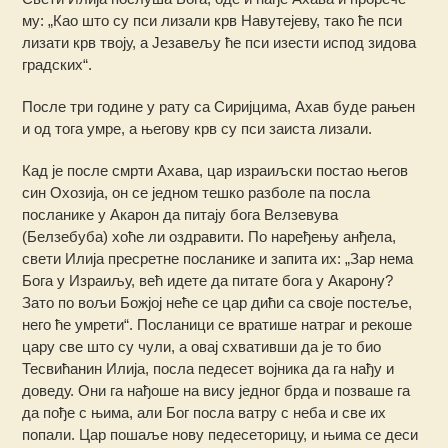
му: „Као што су пси лизали крв Навутејеву, тако ће пси
лизати крв твоју, а Језавељу ће пси изести испод зидова
градских“.
После три године у рату са Сиријцима, Ахав буде рањен
и од тога умре, а његову крв су пси заиста лизали.
Кад је после смрти Ахава, цар израиљски постао његов
син Охозија, он се једном тешко разболе па посла
посланике у Акарон да питају бога Велзевува
(Белзебуба) хоће ли оздравити. По наређењу анђела,
свети Илија пресретне посланике и запита их: „Зар нема
Бога у Израиљу, већ идете да питате бога у Акарону?
Зато по вољи Божјој неће се цар дићи са своје постеље,
него ће умрети“. Посланици се вратише натраг и рекоше
цару све што су чули, а овај схвативши да је то био
Тесвићанин Илија, посла педесет војника да га нађу и
доведу. Они га нађоше на вису једног брда и позваше га
да пође с њима, али Бог посла ватру с неба и све их
попали. Цар пошаље нову педесеторицу, и њима се деси