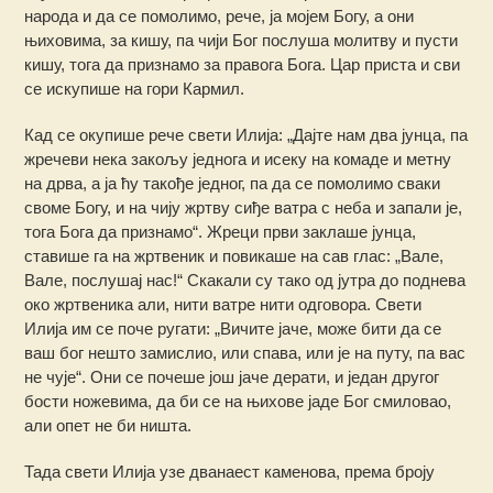
народа и да се помолимо, рече, ја мојем Богу, а они
њиховима, за кишу, па чији Бог послуша молитву и пусти
кишу, тога да признамо за правога Бога. Цар приста и сви
се искупише на гори Кармил.
Кад се окупише рече свети Илија: „Дајте нам два јунца, па
жречеви нека закољу једнога и исеку на комаде и метну
на дрва, а ја ћу такође једног, па да се помолимо сваки
своме Богу, и на чију жртву сиђе ватра с неба и запали је,
тога Бога да признамо“. Жреци први заклаше јунца,
ставише га на жртвеник и повикаше на сав глас: „Вале,
Вале, послушај нас!“ Скакали су тако од јутра до поднева
око жртвеника али, нити ватре нити одговора. Свети
Илија им се поче ругати: „Вичите јаче, може бити да се
ваш бог нешто замислио, или спава, или је на путу, па вас
не чује“. Они се почеше још јаче дерати, и један другог
бости ножевима, да би се на њихове јаде Бог смиловао,
али опет не би ништа.
Тада свети Илија узе дванаест каменова, према броју