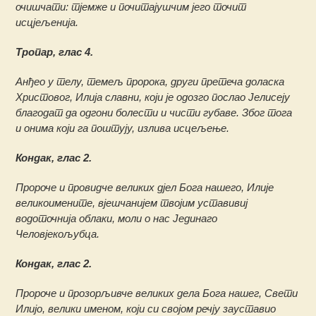
очишчати: тјемже и почитајушчим јего точит
исцјељенија.
Тропар, глас 4.
Анђео у телу, темељ пророка, други претеча доласка
Христовог, Илија славни, који је одозго послао Јелисеју
благодат да одгони болести и чисти губаве. Због тога
и онима који га поштују, излива исцељење.
Кондак, глас 2.
Пророче и провидче великих дјел Бога нашего, Илије
великоимените, вјешчанијем твојим уставивиј
водоточнија облаки, моли о нас Јединаго
Человјекољубца.
Кондак, глас 2.
Пророче и прозорљивче великих дела Бога нашег, Свети
Илијо, велики именом, који си својом речју зауставио