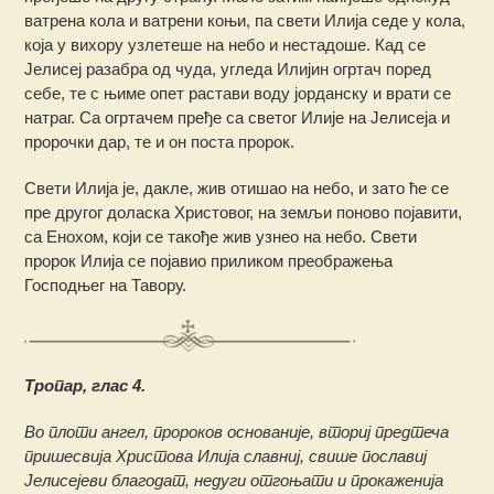
ватрена кола и ватрени коњи, па свети Илија седе у кола,
која у вихору узлетеше на небо и нестадоше. Кад се
Јелисеј разабра од чуда, угледа Илијин огртач поред
себе, те с њиме опет растави воду јорданску и врати се
натраг. Са огртачем пређе са светог Илије на Јелисеја и
пророчки дар, те и он поста пророк.
Свети Илија је, дакле, жив отишао на небо, и зато ће се
пре другог доласка Христовог, на земљи поново појавити,
са Енохом, који се такође жив узнео на небо. Свети
пророк Илија се појавио приликом преображења
Господњег на Тавору.
Тропар, глас 4.
Во плоти ангел, пророков основаније, вториј предтеча
пришесвија Христова Илија славниј, свише пославиј
Јелисејеви благодат, недуги отгоњати и прокаженија