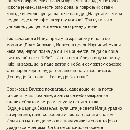
племена израелских, начини жртвеник и свуд унаоколо
ископа јендек. Намести озго дрва, а поврх њих стави
комаде исеченог јунца, па рече народу: „Напуните четири
ведра воде и сипајте на жртву и дрва“. Три пута тако
учинише, док цео жртвеник не огрезну у води.
Тек тада свети Илија приступи жртвенику и поче се
молити: „Боже Аврамов, Исаков и целог Израиља! Учини
нека овај народ позна да си Ти Бог његов, те да се срца
њихова обрате к Теби“… Још свети Илија своју молитву
није ни завршио, а паде ватра с неба и сву жртву сажеже.
Сав народ који то чудо гледаше, поче у глас викати:
„Господ је Бог наш!… Господ је Бог наш!“
Све жреце Валове похваташе, одведоше их на поток
Кисон и ту их поклаше, а затим се небо замрачи од
силних облака и ветра и пљусну велика киша.
Када је царица Језавеља чула шта је свети Илија урадио
са жрецима, врло се расрди и посла гласнике светом
Илији да му јаве да ће она с њим учинити оно што је он
урадио са жрецима. Да би се склонио од освете