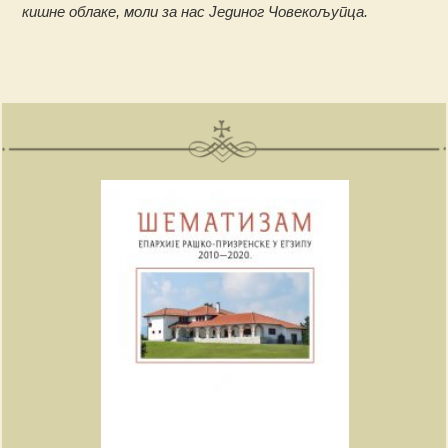
кишне облаке, моли за нас Јединог Човекољупца.