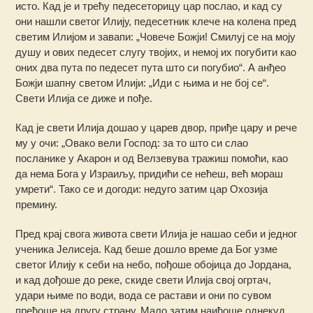
исто. Кад је и трећу педесеторицу цар послао, и кад су
они нашли светог Илију, педесетник клече на колена пред
светим Илијом и завапи: „Човече Божји! Смилуј се на моју
душу и ових педесет слугу твојих, и немој их погубити као
оних два пута по педесет пута што си погубио“. А анђео
Божји шапну светом Илији: „Иди с њима и не бој се“.
Свети Илија се диже и пође.
Кад је свети Илија дошао у царев двор, приђе цару и рече
му у очи: „Овако вели Господ: за то што си слао
посланике у Акарон и од Велзевува тражиш помоћи, као
да нема Бога у Израиљу, придићи се нећеш, већ мораш
умрети“. Тако се и догоди: недуго затим цар Охозија
премину.
Пред крај свога живота свети Илија је нашао себи и једног
ученика Јелисеја. Кад беше дошло време да Бог узме
светoг Илију к себи на небо, пођоше обојица до Јордана,
и кад дођоше до реке, скиде свети Илија свој огртач,
удари њиме по води, вода се растави и они по сувом
пређоше на другу страну. Мало затим наиђоше однекуд