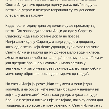
Свети Илија тамо проведе годину дана, пијући воду са
потока, а јутром и вечером гавранови су му доносили
хлеба и меса за храну.
Када после годину дана од велике суше пресахну тај
поток, Бог заповеди светом Илији да оде у Сарепту
Сидонску и да тамо остане док га не позове.
Илија свети оде у Сарепту, и виде у једном дворишту
како једна жена, која беше удовица, купи суве гранчице.
Свети Илија је замоли да му донесе мало воде и хлеба.
„Немам печена хлеба ни залогаја“, рече му она, „већ имам
још прегршт брашна у начвама и мало зејтина у
зејтињаци, и зато купим ове гранчице да зготовим себи и
моме сину оброк, па после да помремо од глади“.
Но свети Илија јој рече: „Иди те умеси и мени један
колачић, и не бој се, неће нестати брашна у начвама ни
зејтина у зејтињаци“. Жена тако уради, и деси се чудо:
брашна и зејтина никако није нестајало, иако су сваки дан
торшили, и сво троје се прехрањивали. Свети Илија се ту