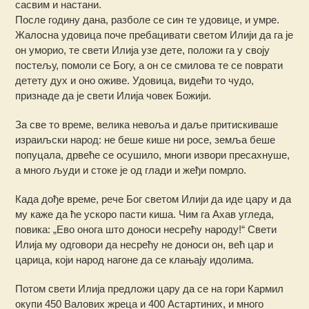
сасвим и настани.
После годину дана, разболе се син те удовице, и умре.
Жалосна удовица поче пребацивати светом Илији да га је
он уморио, те свети Илија узе дете, положи га у своју
постељу, помоли се Богу, а он се смилова те се поврати
детету дух и оно оживе. Удовица, видећи то чудо,
признаде да је свети Илија човек Божији.
За све то време, велика невоља и даље притискиваше
израиљски народ: не беше кише ни росе, земља беше
попуцала, дрвеће се осушило, многи извори пресахнуше,
а много људи и стоке је од глади и жеђи помрло.
Када дође време, рече Бог светом Илији да иде цару и да
му каже да ће ускоро пасти киша. Чим га Ахав угледа,
повика: „Ево онога што доноси несрећу народу!“ Свети
Илија му одговори да несрећу не доноси он, већ цар и
царица, који народ нагоне да се клањају идолима.
Потом свети Илија предложи цару да се на гори Кармил
окупи 450 Валових жреца и 400 Астартиних, и много