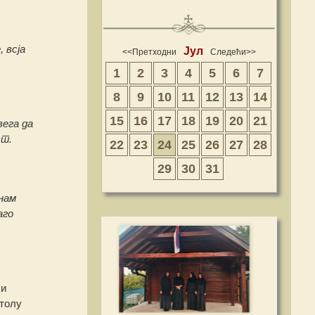
 всја
Јул
<<Претходни
Следећи>>
1
2
3
4
5
6
7
8
9
10
11
12
13
14
15
16
17
18
19
20
21
вега да
ст.
22
23
24
25
26
27
28
29
30
31
нам
аго
ли
столу