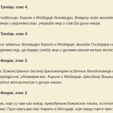
Тропар, глас 4.
читељије, Кириле и Методије богомудри, Владику всјех молите,
авији и јединомислији, умирити мир и спасти души нашја.
Тропар, глас 4.
их земаља, богомудри Кирило и Методије, молите Господара с
едномислију, да подари свету мир и душама нашим велику мило
Кондак, глас 3.
, Боженствених писаниј преложенијем источник богопознанија 
черпајушче, ублажајем вас, Кириле и Методије, престолу Вишњ
епље мољашчихсја о душах наших.
Кондак, глас 3.
, који су нам као извор, превођењем божанских књига, источи
тамо. Прослављамо вас Кирило и Методије, који предстојите пре