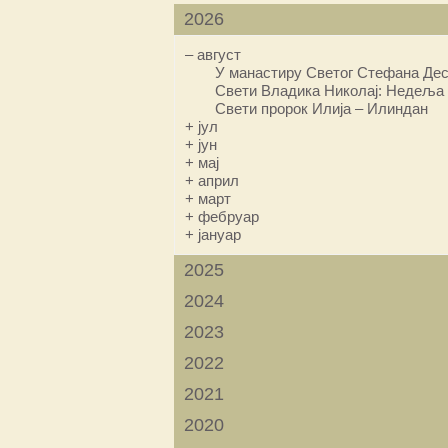
2026
–
август
У манастиру Светог Стефана Дес
Свети Владика Николај: Недеља 
Свети пророк Илија – Илиндан
+
јул
+
јун
+
мај
+
април
+
март
+
фебруар
+
јануар
2025
2024
2023
2022
2021
2020