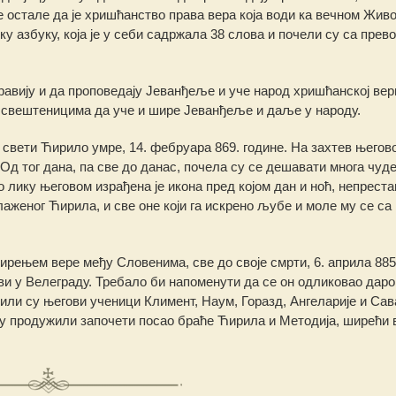
е остале да је хришћанство права вера која води ка вечном Живо
у азбуку, која је у себи садржала 38 слова и почели су са пре
авију и да проповедају Јеванђеље и уче народ хришћанској вер
свештеницима да уче и шире Јеванђеље и даље у народу.
 свети Ћирило умре, 14. фебруара 869. године. На захтев његово
Од тог дана, па све до данас, почела су се дешавати многа чуде
 лику његовом израђена је икона пред којом дан и ноћ, непреста
лаженог Ћирила, и све оне који га искрено љубе и моле му се са
ширењем вере међу Словенима, све до своје смрти, 6. априла 885
ви у Велеграду. Требало би напоменути да се он одликовао дар
ли су његови ученици Климент, Наум, Горазд, Ангеларије и Сав
су продужили започети посао браће Ћирила и Методија, ширећи 