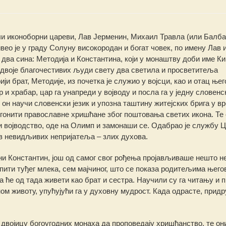
и иконоборни цареви, Лав Јерменин, Михаил Травла (или Балба)
вео је у граду Солуну високородан и богат човек, по имену Лав 
 два сина: Методија и Константина, који у монаштву доби име К
 двоје благочестивих људи свету два светила и просветитеља
ји брат, Методије, из почетка је служио у војсци, као и отац њег
 и храбар, цар га унапреди у војводу и посла га у једну словенс
е он научи словенски језик и упозна таштину житејских брига у в
 гонити православне хришћане због поштовања светих икона. Те 
и војводство, оде на Олимп и замонаши се. Одабрао је службу 
ив невидљивих непријатеља – злих духова.
и Константин, још од самог свог рођења пројављиваше нешто н
 пити туђег млека, сем мајчиног, што се показа родитељима њего
а ће од тада живети као брат и сестра. Научили су га читању и 
ном животу, упућујући га у духовну мудрост. Када одрасте, прид
двојицу богоугодних монаха да проповедају хришћанство, те он