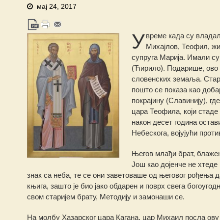
мај 24, 2017
У
време када су владал
Михајлов, Теофил, жи
супруга Марија. Имали су
(Ћирило). Подарише, ово
словенских земаља.
Стари
пошто се показа као добар
покрајину (Славинију), гд
цара Теофила, који стаде
након десет година остав
Небескога, војујући прот
Његов млађи брат, блажен
Још као дојенче не хтеде
знак са неба, те се они заветоваше од његовог рођења д
књига, зашто је био јако обдарен и поврх свега богоугод
свом старијем брату, Методију и замонаши се.
На молбу Хазарског цара Кагана, цар Михаил посла ову 