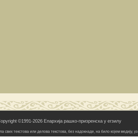
opyright ©1991-2026 Епархија рашко-призренска у егзилу
свих текстова или делова текстова, без надокнаде, на било којем медију, уз 