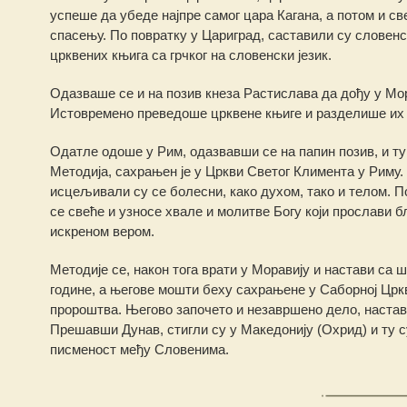
успеше да убеде најпре самог цара Кагана, а потом и св
спасењу. По повратку у Цариград, саставили су словенск
црквених књига са грчког на словенски језик.
Одазваше се и на позив кнеза Растислава да дођу у Мор
Истовремено преведоше црквене књиге и разделише их 
Одатле одоше у Рим, одазвавши се на папин позив, и ту
Методија, сахрањен је у Цркви Светог Климента у Риму. 
исцељивали су се болесни, како духом, тако и телом. По
се свеће и узносе хвале и молитве Богу који прослави б
искреном вером.
Методије се, након тога врати у Моравију и настави са 
године, а његове мошти беху сахрањене у Саборној Црк
пророштва. Његово започето и незавршено дело, настави
Прешавши Дунав, стигли су у Македонију (Охрид) и ту 
писменост међу Словенима.