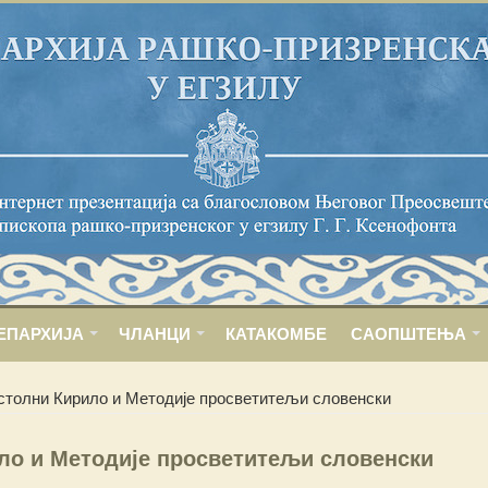
ЕПАРХИЈА
ЧЛАНЦИ
КАТАКОМБЕ
САОПШТЕЊА
столни Кирило и Методије просветитељи словенски
ло и Методије просветитељи словенски