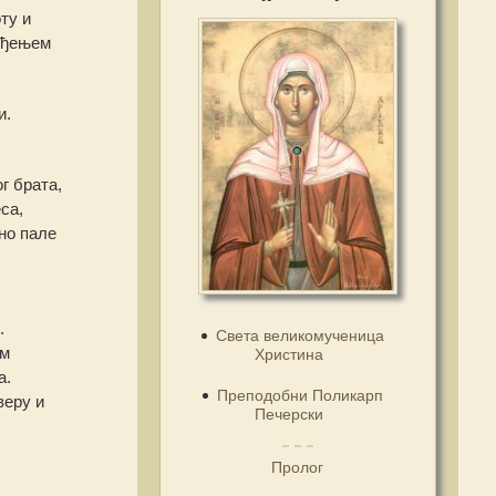
ту и
вођењем
и.
г брата,
са,
но пале
.
Света великомученица
ом
Христина
а.
Преподобни Поликарп
веру и
Печерски
Пролог