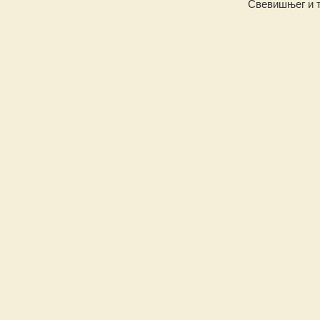
Свевишњег и т