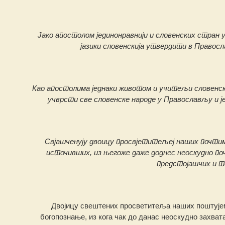
Јако апостолом јединонравнији и словенских стран у
јазики словенскија утвердити в Правосл
Као апостолима једнаки животом и учитељи словенск
учврсти све словенске народе у Православљу и ј
Свјашченују двоицу просвјетитељеј наших почтим
источивших, из његоже даже доднес неоскудно по
предстојашчих и т
Двојицу свештених просветитеља наших поштујемо
богопознање, из кога чак до данас неоскудно захва