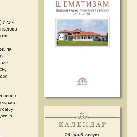
 и син
и његова
ирил
ов, па
ку
реме
он,
Цара
еобично.
вим као
писању
ружи се
24. јул/6. август
и