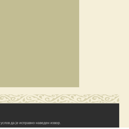
услов да је исправно наведен извор.