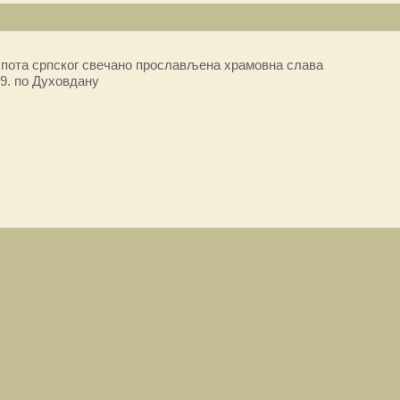
пота српског свечано прослављена храмовна слава
9. по Духовдану