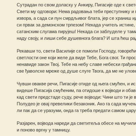
Сутрадан по свом доласку у Анкиру, Пигасије оде к свет
Свети му одговори: Нема радовања теби преступнику и г
извора, а сада си пун смрдљивог блата, јер се храниш 
си првак за демонском трпезом! Некада учитељ истине, 
сатанским слугама пирујеш! Некада си заблуделе у тами
наду своју, и лиши себе душевнога блага? И шта ћеш ра
Рекавши то, свети Василије се помоли Господу, говорећи:
светлости оне који желе да виде Тебе, Бога свог. Ти про
ненавиде закон Твој. Тебе на небу славе небески грађа
све ђаволске мреже од душе слуге Твога, да ме не улове
Чувши овакве речи, Пигасије отиде од њега смућен, и и
видеше Пигасија смућеним, па отидоше к војводи и обав
кад свети предстаде суду, рече војводи: Чини што ти је
Полудео је овај превелики безаконик. Ако га сада мучењ
ли пак да се уразуми, онда га треба предати самом цар
Разјарен, војвода нареди да светитеља обесе на мучилиш
и поново вргну у тамницу.