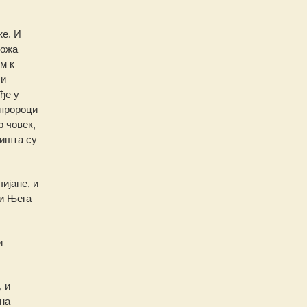
же. И
кожа
м к
 и
ђе у
 пророци
р човек,
ништа су
ијане, и
 и Њега
и
 и
на