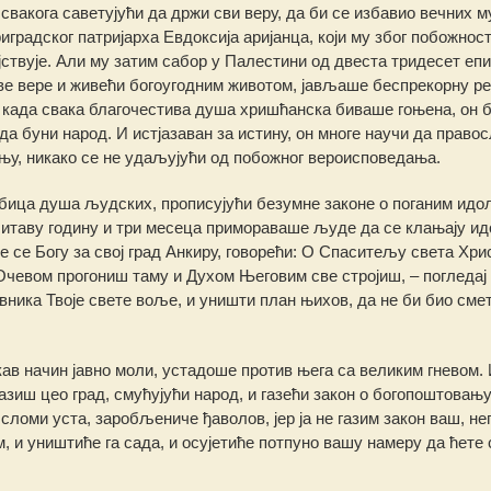
 свакога саветујући да држи сви веру, да би се избавио вечних м
градског патријарха Евдоксија аријанца, који му због побожнос
ствује. Али му затим сабор у Палестини од двеста тридесет еп
аве вере и живећи богоугодним животом, јављаше беспрекорну ре
, када свака благочестива душа хришћанска биваше гоњена, он б
да буни народ. И истјазаван за истину, он многе научи да право
дању, никако се не удаљујући од побожног вероисповедања.
бица душа људских, прописујући безумне законе о поганим идо
 читаву годину и три месеца примораваше људе да се клањају и
се Богу за свој град Анкиру, говорећи: О Спаситељу света Хри
Очевом прогониш таму и Духом Његовим све стројиш, – погледај
ивника Твоје свете воље, и уништи план њихов, да не би био сме
ав начин јавно моли, устадоше против њега са великим гневом. 
азиш цео град, смућујући народ, и газећи закон о богопоштовању,
ломи уста, заробљениче ђаволов, јер ја не газим закон ваш, нег
, и уништиће га сада, и осујетиће потпуно вашу намеру да ћете