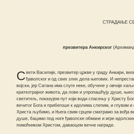
СТРАДАЊЕ С
презвитера Анкирског
(Архиманд
С
вети Василије, презвитер цркве у граду Анкири, в
ђаволског и од свих злих дела његових. И непреста
војски, јер Сатана има слуге неке, обучене у овчије хаљи
краткотрајног живота, да лове и упропашћују душе, њихо
светитељ, показујем пут који води спасењу у Христу Бо
вечитог Бога и прибегоше к идолима слепим, и глувим и 
Христа љубимо, и Њега свим срцем сматрамо за вођа ве
душе, бацимо под ноге ђаволске обмане и игре идолских
помоћником Христом, даваоцем вечне награде.