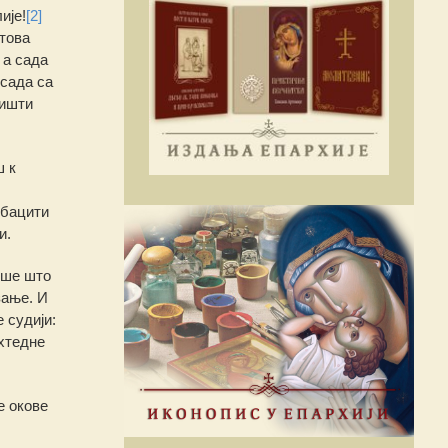
ије!
[2]
това
 а сада
 сада са
ништи
ш к
дбацити
и.
ише што
зање. И
 судији:
 хтедне
е окове