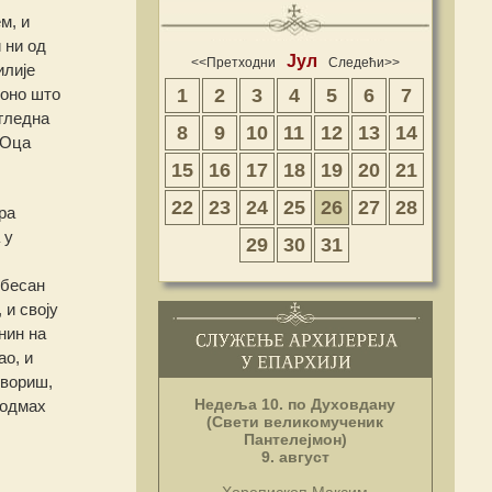
м, и
 ни од
Јул
<<Претходни
Следећи>>
илије
1
2
3
4
5
6
7
 оно што
гледна
8
9
10
11
12
13
14
 Оца
15
16
17
18
19
20
21
22
23
24
25
26
27
28
ра
 у
29
30
31
 бесан
 и своју
нин на
ао, и
овориш,
Недеља 10. по Духовдану
 одмах
(Свети великомученик
Пантелејмон)
9. август
Хорепископ Максим