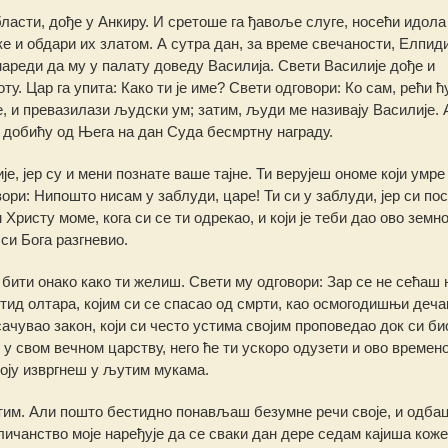
бласти, дође у Анкиру. И сретоше га ђавоље слуге, носећи идола
е и обдари их златом. А сутра дан, за време свечаности, Елпиди
нареди да му у палату доведу Василија. Свети Василије дође и
. Цар га упита: Како ти је име? Свети одговори: Ко сам, рећи ћу
е, и превазилази људски ум; затим, људи ме називају Василије. 
 добићу од Њега на дан Суда бесмртну награду.
је, јер су и мени познате ваше тајне. Ти верујеш ономе који умре
ри: Нипошто нисам у заблуди, царе! Ти си у заблуди, јер си по
Христу моме, кога си се ти одрекао, и који је теби дао ово земн
 си Бога разгневио.
 бити онако како ти желиш. Свети му одговори: Зар се не сећаш 
тид олтара, којим си се спасао од смрти, као осмогодишњи дечак
сачувао закон, који си често устима својим проповедао док си би
 у свом вечном царству, него ће ти ускоро одузети и ово времен
воју извргнеш у љутим мукама.
устим. Али пошто бестидно понављаш безумне речи своје, и одба
личанство моје наређује да се сваки дан дере седам кајиша коже