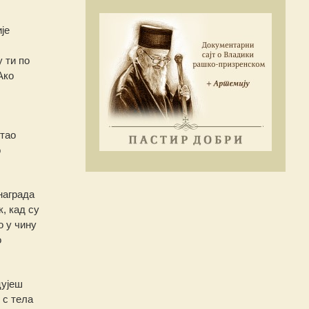
је
 ти по
Ако
стао
о
награда
, кад су
о у чину
о
цујеш
 с тела