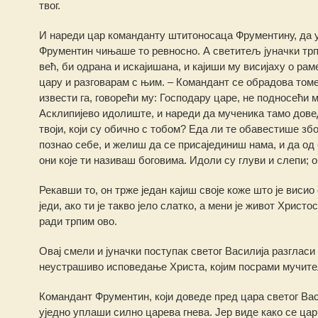
твог.
И нареди цар команданту штитоносаца Фрументину, да уз
Фрументин чињаше то ревносно. А светитељ јуначки трп
већ, би одрана и искајишана, и кајиши му висијаху о р
цару и разговарам с њим. – Командант се обрадова томе
извести га, говорећи му: Господару царе, не подносећи 
Асклипијево идолиште, и нареди да мученика тамо доведу
твоји, који су обично с тобом? Еда ли те обавестише збо
познао себе, и желиш да се присајединиш нама, и да од
они које ти називаш боговима. Идоли су глуви и слепи; он
Рекавши то, он трже један кајиш своје коже што је висио
једи, ако ти је такво јело слатко, а мени је живот Христ
ради трпим ово.
Овај смели и јуначки поступак светог Василија разгласи
неустрашиво исповедање Христа, којим посрами мучит
Командант Фрументин, који доведе пред цара светог Вас
уједно уплаши силно царева гнева. Јер виде како се цар