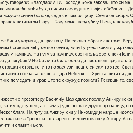
огу, говорећи: Благодарим Ти, Господе Боже векова, што си ме
 којим ходећи моћи ћу да видим наследнике твојих обећања. – До
и искусио силне болове, сада се покори цару! Свети одговори: 
коравам истинитом Цару – Богу моме, верујући у Њега, и немогућ
 се били уморили, да престану. Па се опет обрати светоме: Веруј
ним боговима нећу се поклонити, нити ћу учествовати у жртвам
веду у тамницу. На путу за тамницу, светитеља срете неки јелин
 себе да погубиш? Не би ли ти било боље да постанеш пријатељ б
 страдати страшно, и то по заслузи, пошто си сам то хтео. Све
истинита обећања вечнога Цара Небеског – Христа, нити си дос
стине погледати и мрак што те окружује познати? Рекавши то, св
 извести о презвитеру Василију. Цар одмах посла у Анкиру неког
 затим одступник; а с њим уједно посла и другог пропалицу, по
беског блага. На путу за Анкиру, они у Никомидији нађоше идолс
једнака кнеза ђаволске покварености допутоваше у Анкиру. А св
алити и славити Бога.