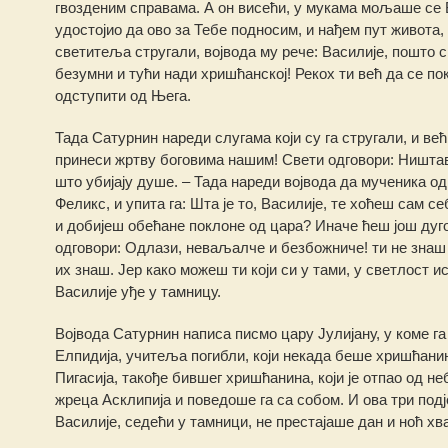
гвозденим справама. А он висећи, у мукама мољаше се Б
удостојио да ово за Тебе подносим, и нађем пут живота,
светитеља стругали, војвода му рече: Василије, пошто с
безумни и тући нади хришћанској! Рекох ти већ да се по
одступити од Њега.
Тада Сатурнин нареди слугама који су га стругали, и већ
принеси жртву боговима нашим! Свети одговори: Ништав
што убијају душе. – Тада нареди војвода да мученика од
Феликс, и упита га: Шта је то, Василије, те хоћеш сам
и добијеш обећане поклоне од цара? Иначе ћеш још дуго
одговори: Одлази, неваљалче и безбожниче! ти не знаш 
их знаш. Јер како можеш ти који си у тами, у светлост и
Василије уђе у тамницу.
Војвода Сатурнин написа писмо цару Јулијану, у коме га
Елпидија, учитеља погибли, који некада беше хришћанин,
Пигасија, такође бившег хришћанина, који је отпао од не
жреца Асклипија и поведоше га са собом. И ова три под
Василије, седећи у тамници, не престајаше дан и ноћ хв