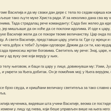
ме Василија и да му сваки дан дере с тела по седам кајиша ко
љеше тако љуте муке Христа ради. И за неколико дана сва му 
аменима. Тада страдалац рече команданту: Сада бих желео да иде
, јер мишљаше да он хоће да се поклони идолима. И оде к цару,
муке Василије жели да се покори твоме величанству. Цар онда по
. А свети Василије, представши цару, упита га: Где су жреци и
г чега дођох к теби? Јулијан одговори: Држим да си ти, као муда
 сада приносиш жртве боговима. Светитељ му рече: Знај, царе, 
и у ад вуку оне који верују у њих.
 о телу његовом, и баци га цару у лице, довикнувши му: Узми, Јул
ос, и умрети за Њега добитак. Он је помоћник мој; у Њега верујем,
 се брзо свуда, и хришћани величаху светитеља за тако славно 
еља.
илија мученика, видевши шта учини Василије, веома се постиде,
 измени у лицу од гнева, који беше управљен више на њега него 