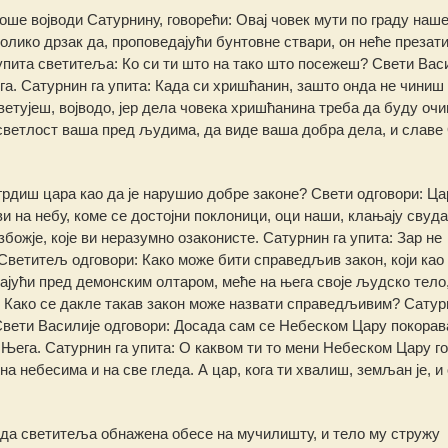
ше војводи Сатурнину, говорећи: Овај човек мути по граду наше
толико дрзак да, проповедајући бунтовне ствари, он неће презати
упита светитеља: Ко си ти што на тако што посежеш? Свети Вас
вега. Сатурнин га упита: Када си хришћанин, зашто онда не чиниш
етујеш, војводо, јер дела човека хришћанина треба да буду очи
и светлост ваша пред људима, да виде ваша добра дела, и славе
 грдиш цара као да је нарушио добре законе? Свети одговори: Ца
ви на небу, коме се достојни поклоници, оци наши, клањају свуда
божје, које ви неразумно озаконисте. Сатурнин га упита: Зар не
Светитељ одговори: Како може бити справедљив закон, који као
лајући пред демонским олтаром, меће на њега своје људско тело,
 Како се дакле такав закон може назвати справедљивим? Сатур
 Свети Василије одговори: Досада сам се Небеском Цару покорав
 Њега. Сатурнин га упита: О каквом ти то мени Небеском Цару г
а небесима и на све гледа. А цар, кога ти хвалиш, земљан је, и
 да светитеља обнажена обесе на мучилишту, и тело му стружу