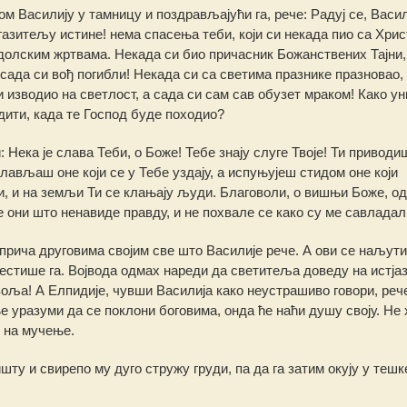
ом Василију у тамницу и поздрављајући га, рече: Радуј се, Васил
азитељу истине! нема спасења теби, који си некада пио са Хрис
идолским жртвама. Некада си био причасник Божанствених Тајни,
сада си вођ погибли! Некада си са светима празнике празновао,
 изводио на светлост, а сада си сам сав обузет мраком! Како у
дити, када те Господ буде походио?
 Нека је слава Теби, о Боже! Тебе знају слуге Твоје! Ти приводи
слављаш оне који се у Тебе уздају, а испуњујеш стидом оне који
ни, и на земљи Ти се клањају људи. Благоволи, о вишњи Боже, о
 они што ненавиде правду, и не похвале се како су ме савладал
сприча друговима својим све што Василије рече. А ови се наљут
естише га. Војвода одмах нареди да светитеља доведу на истја
 воља! А Елпидије, чувши Василија како неустрашиво говори, рече
е уразуми да се поклони боговима, онда ће наћи душу своју. Не
у на мучење.
ту и свирепо му дуго стружу груди, па да га затим окују у тешк