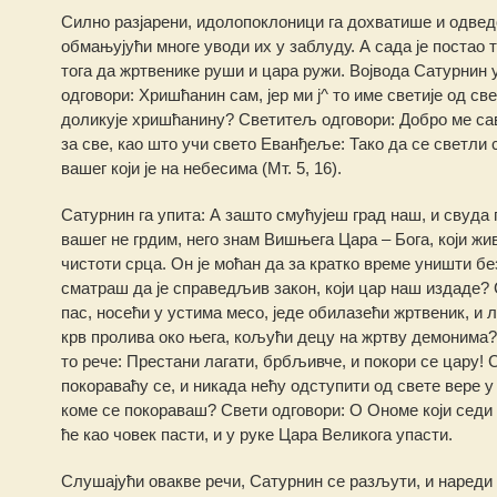
Силно разјарени, идолопоклоници га дохватише и одведо
обмањујући многе уводи их у заблуду. А сада је постао 
тога да жртвенике руши и цара ружи. Војвода Сатурнин 
одговори: Хришћанин сам, јер ми ј^ то име светије од с
доликује хришћанину? Светитељ одговори: Добро ме сав
за све, као што учи свето Еванђеље: Тако да се светл
вашег који је на небесима (Мт. 5, 16).
Сатурнин га упита: А зашто смућујеш град наш, и свуда
вашег не грдим, него знам Вишњега Цара – Бога, који жи
чистоти срца. Он је моћан да за кратко време уништи без
сматраш да је справедљив закон, који цар наш издаде? 
пас, носећи у устима месо, једе обилазећи жртвеник, и 
крв пролива око њега, кољући децу на жртву демонима?
то рече: Престани лагати, брбљивче, и покори се цару!
покораваћу се, и никада нећу одступити од свете вере у
коме се покораваш? Свети одговори: О Ономе који седи н
ће као човек пасти, и у руке Цара Великога упасти.
Слушајући овакве речи, Сатурнин се разљути, и нареди