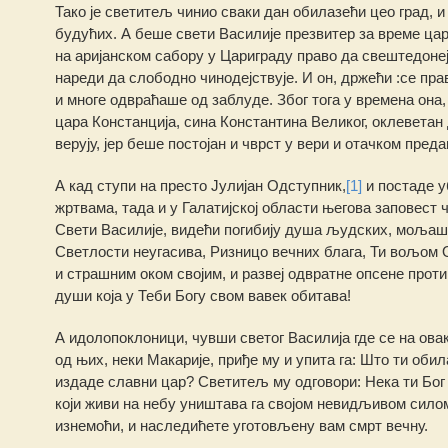
Тако је светитељ чинио сваки дан обилазећи цео град, и
будућих. А беше свети Василије презвитер за време цари
на аријанском сабору у Цариграду право да свештедонеј
нареди да слободно чинодејствује. И он, држећи :се пр
и многе одвраћаше од заблуде. Због тога у времена она
цара Констанција, сина Константина Великог, оклеветан 
верују, јер беше постојан и чврст у вери и отачком пре
А кад ступи на престо Јулијан Одступник,
[1]
и постаде у
жртвама, тада и у Галатијској области његова заповест
Свети Василије, видећи погибију душа људских, мољаше 
Светлости неугасива, Ризницо вечних блага, Ти вољом 
и страшним оком својим, и развеј одвратне опсене прот
души која у Теби Богу свом вавек обитава!
А идолопоклоници, чувши светог Василија где се на овак
од њих, неки Макарије, приђе му и упита га: Што ти обил
издаде славни цар? Светитељ му одговори: Нека ти Бог с
који живи на небу уништава га својом невидљивом силом
изнемоћи, и наследићете уготовљену вам смрт вечну.