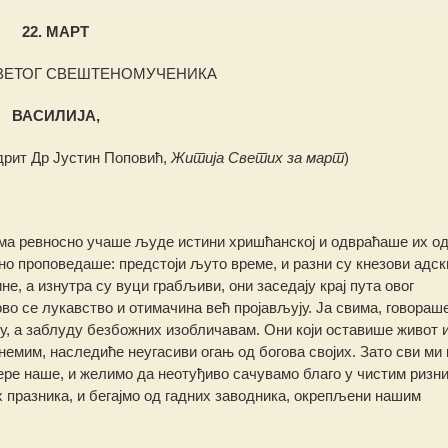
22. МАРТ
ВЕТОГ СВЕШТЕНОМУЧЕНИКА
ВАСИЛИЈА,
рит Др Јустин Поповић,
Житија Светих за март
)
еома ревносно учаше људе истини хришћанској и одвраћаше их од
но проповедаше: предстоји љуто време, и разни су кнезови адск
не, а изнутра су вуци грабљиви, они заседају крај пута овог
во се лукавство и отимачина већ пројављују. Ја свима, говораш
гу, а заблуду безбожних изобличавам. Они који оставише живот 
немим, наследиће неугасиви огањ од богова својих. Зато сви ми 
ре наше, и желимо да неотуђиво сачувамо благо у чистим ризн
 празника, и бегајмо од гадних заводника, окрепљени нашим