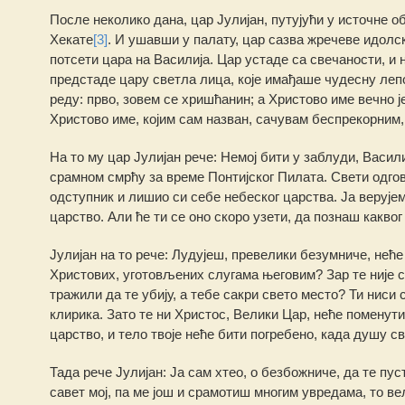
После неколико дана, цар Јулијан, путујући у источне о
Хекате
[3]
. И ушавши у палату, цар сазва жречеве идолск
потсети цара на Василија. Цар устаде са свечаности, и 
предстаде цару светла лица, које имађаше чудесну лепоту
реду: прво, зовем се хришћанин; а Христово име вечно ј
Христово име, којим сам назван, сачувам беспрекорним,
На то му цар Јулијан рече: Немој бити у заблуди, Васили
срамном смрћу за време Понтијског Пилата. Свети одгово
одступник и лишио си себе небеског царства. Ја верујем 
царство. Али ће ти се оно скоро узети, да познаш каквог
Јулијан на то рече: Лудујеш, превелики безумниче, неће
Христових, уготовљених слугама његовим? Зар те није с
тражили да те убију, а тебе сакри свето место? Ти ниси 
клирика. Зато те ни Христос, Велики Цар, неће поменути
царство, и тело твоје неће бити погребено, када душу с
Тада рече Јулијан: Ја сам хтео, о безбожниче, да те п
савет мој, па ме још и срамотиш многим увредама, то ве