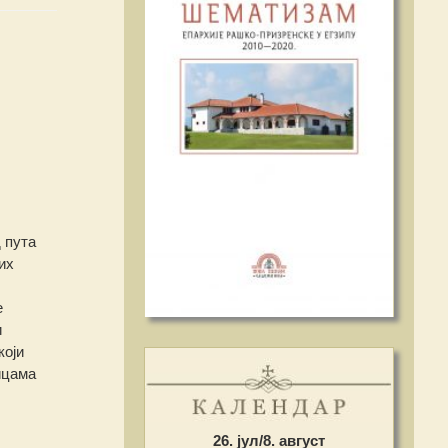
 пута
их
е
и
који
ицама
26. јул/8. август