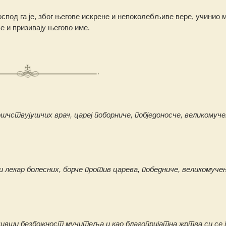
оспод га је, због његове искрене и непоколебљиве вере, учинио 
е и призивају његово име.
ствујушчих врач, цареј поборниче, побједоносче, великомуче
лекар болесних, борче против царева, победниче, великомуче
личивши безбожност мучитеља и као благопријатна жртва си се 