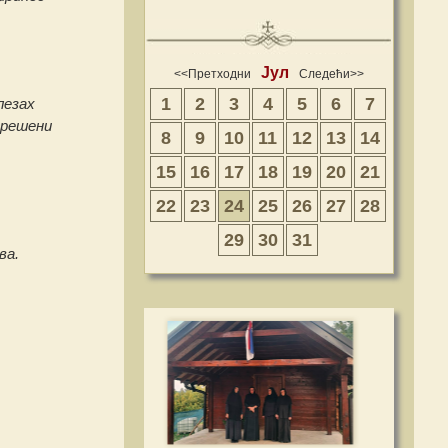
Јул
<<Претходни
Следећи>>
1
2
3
4
5
6
7
лезах
грешени
8
9
10
11
12
13
14
15
16
17
18
19
20
21
22
23
24
25
26
27
28
29
30
31
ва.