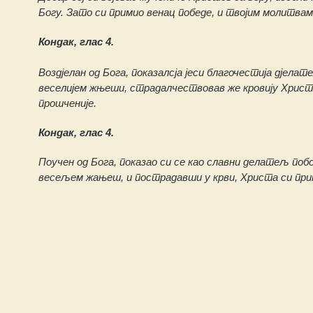
Богу. Зато си примио венац победе, и твојим молитвам
Кондак, глас 4.
Воздјелан од Бога, показалсја јеси благочестија дјелат
веселијем жњеши, страдалчествовав же кровију Христа
прошченије.
Кондак, глас 4.
Поучен од Бога, показао си се као славни делатељ поб
весељем жањеш, и пострадавши у крви, Христа си прим