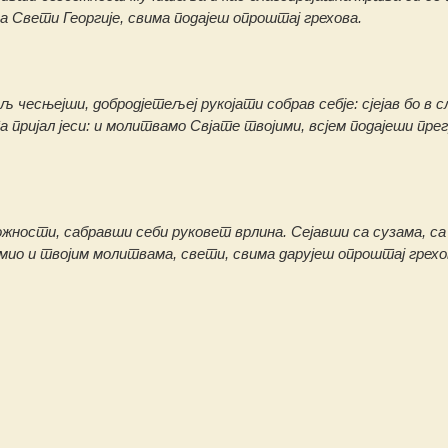
а Свети Георгије, свима подајеш опроштај грехова.
ељ чесњејши, добродјетељеј рукојати собрав себје: сјејав бо в с
 пријал јеси: и молитвамо Свјате твојими, всјем подајеши пре
ожности, сабравши себи руковет врлина. Сејавши са сузама, са
ио и твојим молитвама, свети, свима дарујеш опроштај грехо