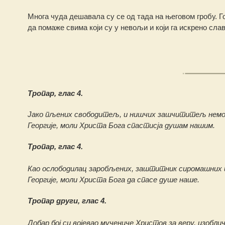
Многа чуда дешавала су се од тада на његовом гробу. Г
да помаже свима који су у невољи и који га искрено слав
Тропар, глас 4.
Јако пљених свободитељ, и нишчих зашчититељ немошч
Георгије, моли Христа Бога спастисја душам нашим.
Тропар, глас 4.
Као ослободилац заробљених, заштитник сиромашних и 
Георгије, моли Христа Бога да спасе душе наше.
Тропар други, глас 4.
Добар бој си војевао мучениче Христов за веру, изоб