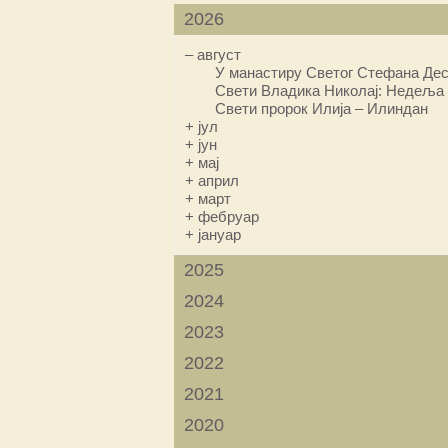
2026
–
август
У манастиру Светог Стефана Дес
Свети Владика Николај: Недеља 
Свети пророк Илија – Илиндан
+
јул
+
јун
+
мај
+
април
+
март
+
фебруар
+
јануар
2025
2024
2023
2022
2021
2020