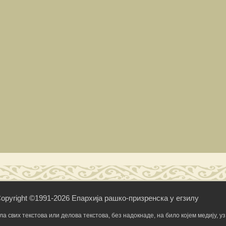
opyright ©1991-2026 Епархија рашко-призренска у егзилу
свих текстова или делова текстова, без надокнаде, на било којем медију, уз 