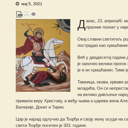
мај 5, 2021
Д
анас, 23. априла/6. 
празник познат у на
Овај славни светитељ род
пострадао као хришћанин,
Већ у двадесетој години 
је започео велики прогон
је и он хришћанин. Тиме 
Тамница, окови, крваве 
младића. Он се непрестан
на велико дивљење народ
примили веру Христову, а међу њима и царева жена Але
Валерије, Донат и Тирин.
Цар је најзад одлучио да Ђорђа и своју жену осуди на 
свети Ђорђе посечен је 303. године.