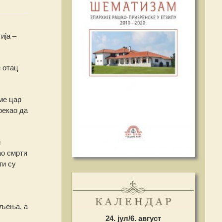
ија –
е отац
ме цар
рекао да
и
ао смрти
ги су
бљења, а
24. јул/6. август