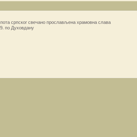
пота српског свечано прослављена храмовна слава
9. по Духовдану