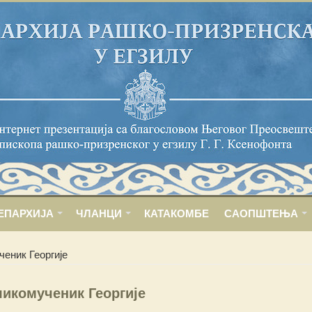
ЕПАРХИЈА
ЧЛАНЦИ
КАТАКОМБЕ
САОПШТЕЊА
еник Георгије
ликомученик Георгије