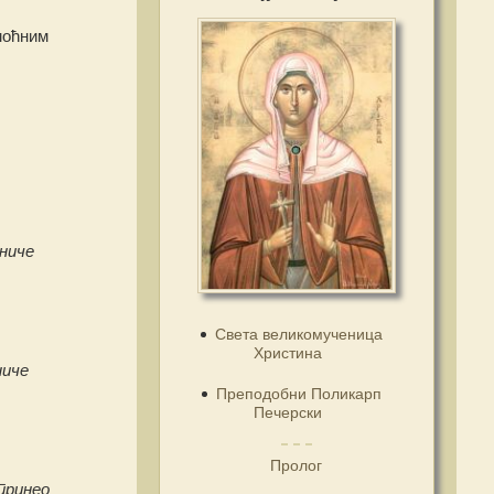
моћним
ниче
Света великомученица
Христина
ниче
Преподобни Поликарп
Печерски
Пролог
принео