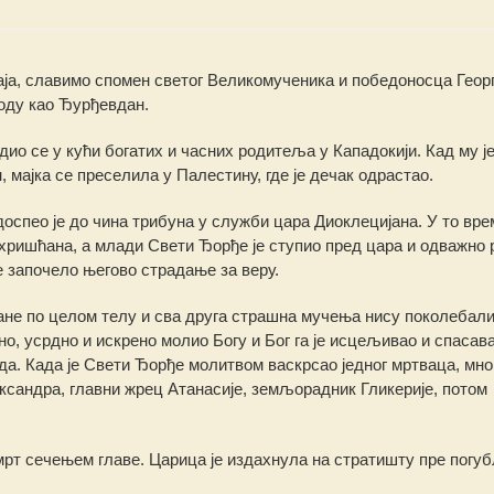
маја, славимо спомен светог Великомученика и победоносца Георг
роду као Ђурђевдан.
ио се у кући богатих и часних родитеља у Кападокији. Кад му ј
 мајка се преселила у Палестину, где је дечак одрастао.
доспео је до чина трибуна у служби цара Диоклецијана. У то вре
 хришћана, а млади Свети Ђорђе је ступио пред цара и одважно 
је започело његово страдање за веру.
ране по целом телу и сва друга страшна мучења нису поколебал
о, усрдно и искрено молио Богу и Бог га је исцељивао и спасав
а. Када је Свети Ђорђе молитвом васкрсао једног мртваца, мно
ксандра, главни жрец Атанасије, земљорадник Гликерије, потом
смрт сечењем главе. Царица је издахнула на стратишту пре погу