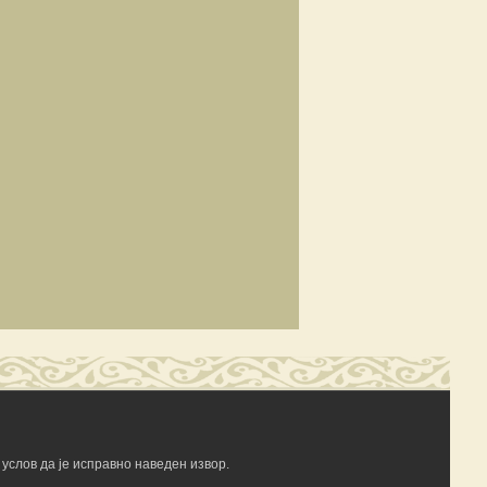
услов да је исправно наведен извор.