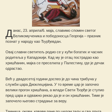
Д
анас, 23. априла/6. маја, славимо спомен светог
Великомученика и победоносца Георгија – празник
познат у народу као Ђурђевдан.
Овај славни светитељ родио се у кући богатих и часних
родитеља у Кападокији. Кад му је отац пострадао као
хришћанин, мајка се преселила у Палестину, где је дечак
одрастао.
Већ у двадесетој години доспео је до чина трибуна у
служби цара Диоклецијана. У то време цар је започео
велики прогон хришћана, а млади Свети Ђорђе је ступио
пред цара и одважно рекао да је и он хришћанин. Тиме је
започело његово страдање за веру.
Тамница, окови, крваве ране по целом телу и сва друга