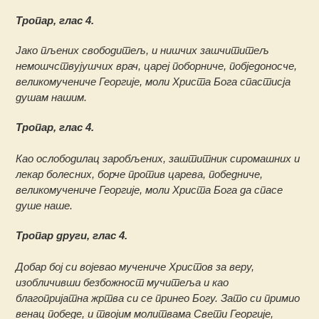
Тропар, глас 4.
Јако пљених свободитељ, и нишчих зашчититељ
немошчствујушчих врач, цареј поборниче, побједоносче,
великомучениче Георгије, моли Христа Бога спастисја
душам нашим.
Тропар, глас 4.
Као ослободилац заробљених, заштитник сиромашних и
лекар болесних, борче против царева, победниче,
великомучениче Георгије, моли Христа Бога да спасе
душе наше.
Тропар други, глас 4.
Добар бој си војевао мучениче Христов за веру,
изобличивши безбожност мучитеља и као
благопријатна жртва си се принео Богу. Зато си примио
венац победе, и твојим молитвама Свети Георгије,