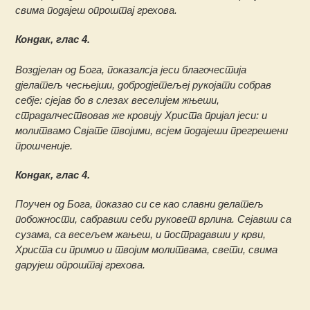
свима подајеш опроштај грехова.
Кондак, глас 4.
Воздјелан од Бога, показалсја јеси благочестија
дјелатељ чесњејши, добродјетељеј рукојати собрав
себје: сјејав бо в слезах веселијем жњеши,
страдалчествовав же кровију Христа пријал јеси: и
молитвамо Свјате твојими, всјем подајеши прегрешени
прошченије.
Кондак, глас 4.
Поучен од Бога, показао си се као славни делатељ
побожности, сабравши себи руковет врлина. Сејавши са
сузама, са весељем жањеш, и пострадавши у крви,
Христа си примио и твојим молитвама, свети, свима
дарујеш опроштај грехова.