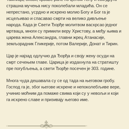
страшна мучења нису поколебали младића. Он се
непрестано, усрдно и искрено молио Богу и Бог га је
исцељивао и спасавао смрти на велико дивљење
народа. Када је Свети Ђорђе молитвом васкрсао једног
мртваца, многи су примили веру Христову, а међу њима и
царева жена Александра, главни жрец Атанасије,
земљорадник Гликерије, потом Валерије, Донат и Тирин.
Цар је најзад одлучио да Ђорђа и своју жену осуди на
смрт сечењем главе. Царица је издахнула на стратишту
пре погубљења, а свети Ђорђе посечен је 303. године.
Многа чуда дешавала су се од тада на његовом гробу.
Господ га је, због његове искрене и непоколебљиве вере,
учинио моћним да помаже свима који су у невољи и који
га искрено славе и призивају његово име.