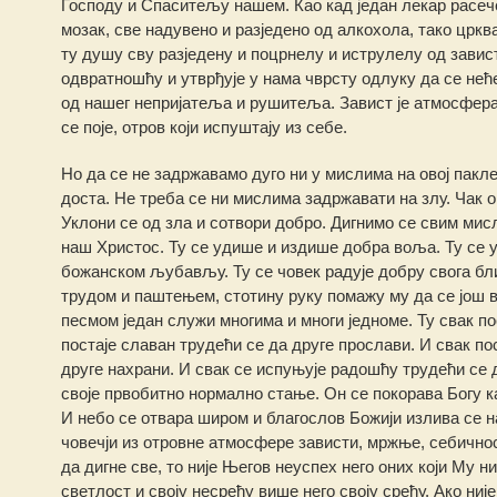
Господу и Спаситељу нашем. Као кад један лекар расече 
мозак, све надувено и разједено од алкохола, тако цркв
ту душу сву разједену и поцрнелу и иструлелу од завис
одвратношћу и утврђује у нама чврсту одлуку да се нећ
од нашег непријатеља и рушитеља. Завист је атмосфера п
се поје, отров који испуштају из себе.
Но да се не задржавамо дуго ни у мислима на овој пакл
доста. Не треба се ни мислима задржавати на злу. Чак оп
Уклони се од зла и сотвори добро. Дигнимо се свим мис
наш Христос. Ту се удише и издише добра воља. Ту се 
божанском љубављу. Ту се човек радује добру свога бли
трудом и паштењем, стотину руку помажу му да се још ви
песмом један служи многима и многи једноме. Ту свак по
постаје славан трудећи се да друге прослави. И свак по
друге нахрани. И свак се испуњује радошћу трудећи се д
своје првобитно нормално стање. Он се покорава Богу ка
И небо се отвара широм и благослов Божији излива се н
човечји из отровне атмосфере зависти, мржње, себичност
да дигне све, то није Његов неуспех него оних који Му н
светлост и своју несрећу више него своју срећу. Ако ниј