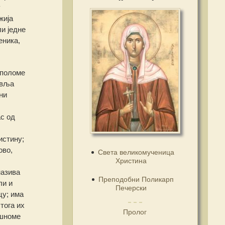
у
жија
и једне
еника,
 поломе
авља
ни
ас од
истину;
ово,
Света великомученица
Христина
назива
Преподобни Поликарп
ли и
Печерски
цу; има
 тога их
Пролог
ешноме