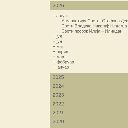
2026
–
август
У манастиру Светог Стефана Дес
Свети Владика Николај: Недеља 
Свети пророк Илија – Илиндан
+
јул
+
јун
+
мај
+
април
+
март
+
фебруар
+
јануар
2025
2024
2023
2022
2021
2020