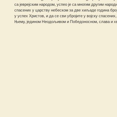
са јеврејским народом, успео је са многим другим народи
спасених у царству небеском за две хиљаде година број
у успех Христов, и да се сви убројите у војску спасени
Њему, једином Неодољивом и Победоносном, слава и хвал