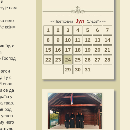
 и
зује нам
ља него
Јул
<<Претходни
Следећи>>
ће којим
1
2
3
4
5
6
7
8
9
10
11
12
13
14
ишћу, и
15
16
17
18
19
20
21
а.
е Господ
22
23
24
25
26
27
28
29
30
31
звиси
. Ту с
И свак
и се да
раћа у
а твар.
ав род
е успео
му него
потпуно