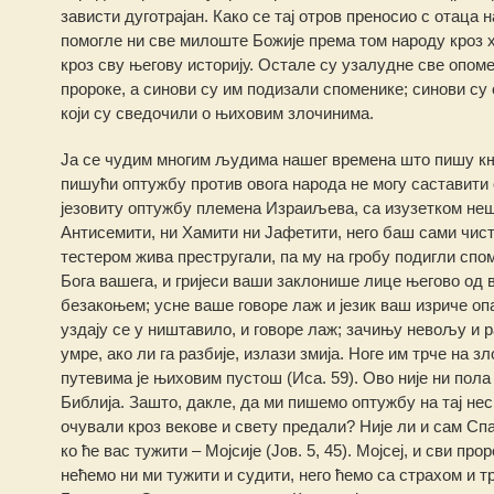
зависти дуготрајан. Како се тај отров преносио с отаца
помогле ни све милоште Божије према том народу кроз 
кроз сву његову историју. Остале су узалудне све опоме
пророке, а синови су им подизали споменике; синови су
који су сведочили о њиховим злочинима.
Ја се чудим многим људима нашег времена што пишу књиг
пишући оптужбу против овога народа не могу саставити
језовиту оптужбу племена Израиљева, са изузетком нешт
Антисемити, ни Хамити ни Јафетити, него баш сами чисти
тестером жива престругали, па му на гробу подигли спо
Бога вашега, и гријеси ваши заклонише лице његово од 
безакоњем; усне ваше говоре лаж и језик ваш изриче опа
уздају се у ништавило, и говоре лаж; зачињу невољу и рађ
умре, ако ли га разбије, излази змија. Ноге им трче на 
путевима је њиховим пустош (Иса. 59). Ово није ни пола 
Библија. Зашто, дакле, да ми пишемо оптужбу на тај нес
очували кроз векове и свету предали? Није ли и сам Спа
ко ће вас тужити – Мојсије (Јов. 5, 45). Мојсеј, и сви пр
нећемо ни ми тужити и судити, него ћемо са страхом и