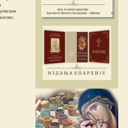
а
 уписани
Његово.