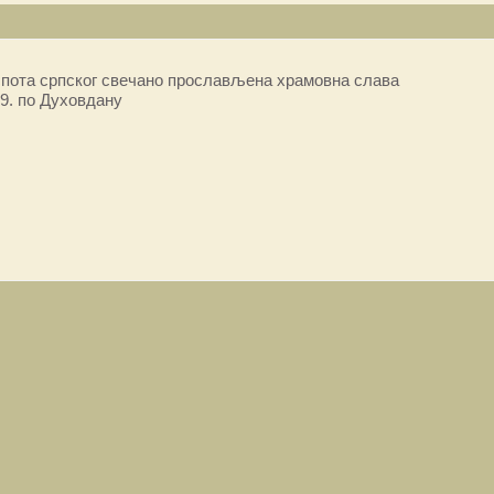
пота српског свечано прослављена храмовна слава
9. по Духовдану