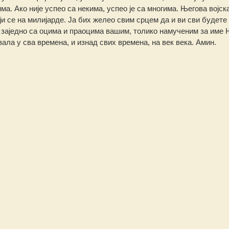
ма. Ако није успео са некима, успео је са многима. Његова војск
и се на милијарде. Ја бих желео свим срцем да и ви сви будете
х, заједно са оцима и праоцима вашим, толико намученим за име 
а у сва времена, и изнад свих времена, на век века. Амин.