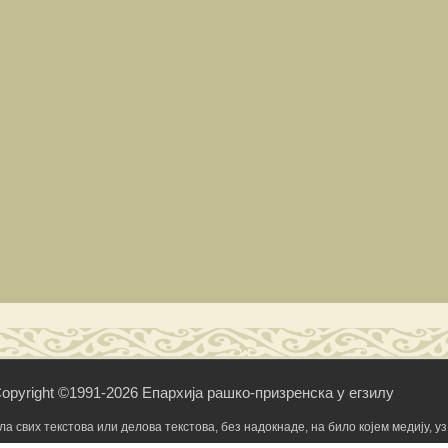
opyright ©1991-2026 Епархија рашко-призренска у егзилу
свих текстова или делова текстова, без надокнаде, на било којем медију, уз 