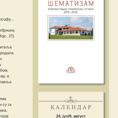
Јосифу…
ебрника;
јс. 37).
ситеља
продала
и
у
ебом,
ир, и
славља
рема
 су га
ика,
отров
24. јул/6. август