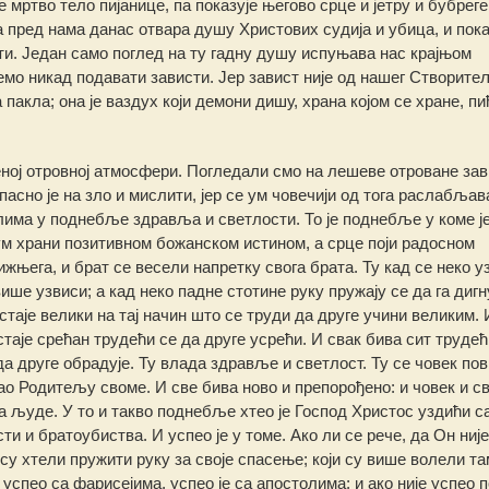
мртво тело пијанице, па показује његово срце и јетру и бубреге
а пред нама данас отвара душу Христових судија и убица, и пока
ти. Један само поглед на ту гадну душу испуњава нас крајњом
емо никад подавати зависти. Јер завист није од нашег Створите
акла; она је ваздух који демони дишу, храна којом се хране, пи
еној отровној атмосфери. Погледали смо на лешеве отроване зав
асно је на зло и мислити, јер се ум човечији од тога раслабљав
лима у поднебље здравља и светлости. То је поднебље у коме ј
ум храни позитивном божанском истином, а срце поји радосном
жњега, и брат се весели напретку свога брата. Ту кад се неко у
ше узвиси; а кад неко падне стотине руку пружају се да га дигну
стаје велики на тај начин што се труди да друге учини великим. 
стаје срећан трудећи се да друге усрећи. И свак бива сит трудећ
а друге обрадује. Ту влада здравље и светлост. Ту се човек пов
о Родитељу своме. И све бива ново и препорођено: и човек и св
а људе. У то и такво поднебље хтео је Господ Христос уздићи с
и и братоубиства. И успео је у томе. Ако ли се рече, да Он ниј
ису хтели пружити руку за своје спасење; који су више волели та
е успео са фарисејима, успео је са апостолима; и ако није успео 