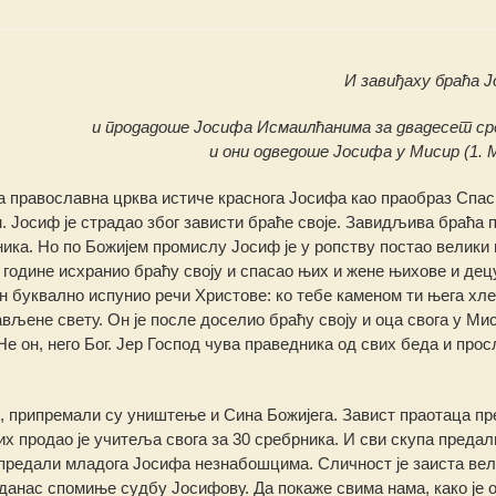
И завиђаху браћа 
и продадоше Јосифа Исмаилћанима за двадесет ср
и они одведоше Јосифа у Мисир (1. Мо
 православна црква истиче краснога Јосифа као праобраз Спа
 Јосиф је страдао због зависти браће своје. Завидљива браћа 
ика. Но по Божијем промислу Јосиф је у ропству постао велики 
не године исхранио браћу своју и спасао њих и жене њихове и дец
он буквално испунио речи Христове: ко тебе каменом ти њега хл
ављене свету. Он је после доселио браћу своју и оца свога у Мис
Не он, него Бог. Јер Господ чува праведника од свих беда и про
и, припремали су уништење и Сина Божијега. Завист праотаца п
х продао је учитеља свога за 30 сребрника. И сви скупа предали
предали младога Јосифа незнабошцима. Сличност је заиста вел
 данас спомиње судбу Јосифову. Да покаже свима нама, како је 