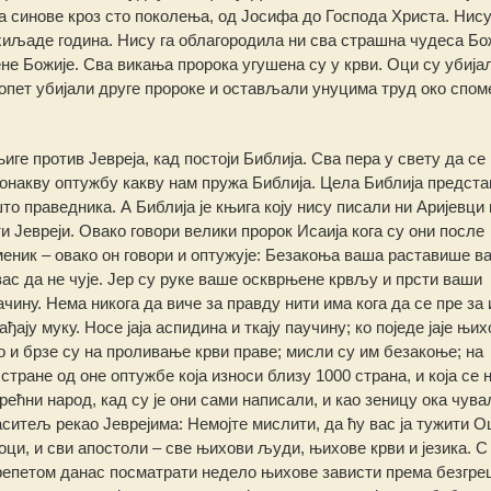
 на синове кроз сто поколења, од Јосифа до Господа Христа. Нис
хиљаде година. Нису га облагородила ни сва страшна чудеса Бо
не Божије. Сва викања пророка угушена су у крви. Оци су убијал
 опет убијали друге пророке и остављали унуцима труд око спом
е против Јевреја, кад постоји Библија. Сва пера у свету да се
 онакву оптужбу какву нам пружа Библија. Цела Библија предст
о праведника. А Библија је књига коју нису писали ни Аријевци 
 Јевреји. Овако говори велики пророк Исаија кога су они после
меник – овако он говори и оптужује: Безакоња ваша раставише в
вас да не чује. Јер су руке ваше оскврњене крвљу и прсти ваши
чину. Нема никога да виче за правду нити има кога да се пре за 
ају муку. Носе јаја аспидина и ткају паучину; ко поједе јаје њих
зло и брзе су на проливање крви праве; мисли су им безакоње; на
стране од оне оптужбе која износи близу 1000 страна, и која се 
рећни народ, кад су је они сами написали, и као зеницу ока чува
ситељ рекао Јеврејима: Немојте мислити, да ћу вас ја тужити О
ороци, и сви апостоли – све њихови људи, њихове крви и језика. С
 трепетом данас посматрати недело њихове зависти према безгр