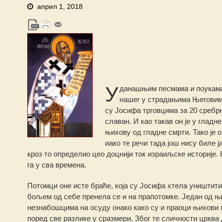
април 1, 2018
У
данашњим песмама и поукама
нашег у страдањима Његовим.
су Јосифа трговцима за 20 сребрн
славан. И као такав он је у глад
њихову од гладне смрти. Тако је 
иако те речи тада још нису биле ј
кроз то определио цео доцнији ток израиљске историје. 
га у сва времена.
Потомци оне исте браће, која су Јосифа хтела уништит
бољем од себе пренела се и на прапотомке. Један од њи
незнабошцима на осуду онако како су и праоци њихови 
поред све разлике у сразмери. Због те сличности црква