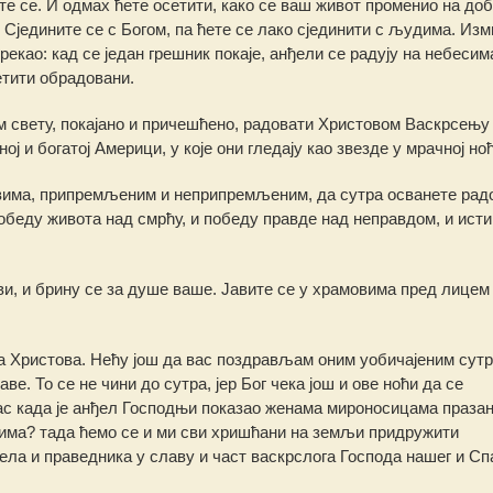
те се. И одмах ћете осетити, како се ваш живот променио на доб
Сједините се с Богом, па ћете се лако сјединити с људима. Изм
рекао: кад се један грешник покаје, анђели се радују на небесим
етити обрадовани.
 свету, покајано и причешћено, радовати Христовом Васкрсењу 
ј и богатој Америци, у које они гледају као звезде у мрачној но
свима, припремљеним и неприпремљеним, да сутра осванете рад
победу живота над смрћу, и победу правде над неправдом, и исти
ви, и брину се за душе ваше. Јавите се у храмовима пред лицем
ња Христова. Нећу још да вас поздрављам оним уобичајеним су
. То се не чини до сутра, јер Бог чека још и ове ноћи да се
ас када је анђел Господњи показао женама мироносицама праза
вима? тада ћемо се и ми сви хришћани на земљи придружити
ела и праведника у славу и част васкрслога Господа нашег и Сп