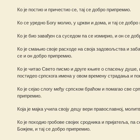
Ко је постио и причестио се, тај се добро припремио.
Ко се уредно Богу молио, у цркви и дома, и тај се добро
Ко је био завађен са суседом па се измирио, и он се до
Ко је смањио своје расходе на своја задовољства и заб
се и он добро припремио.
Ко је читао Свето писмо и друге књиге о спасењу душе, 
постидео српскога имена у овом времену страдања и по
Ко је сејао слогу међу српском браћом и помагао све срп
припремио.
Која је мајка учила своју децу вери православној, моли
Ко је походио гробове својих сродника и пријатеља, па 
Божјем, и тај се добро припремио.