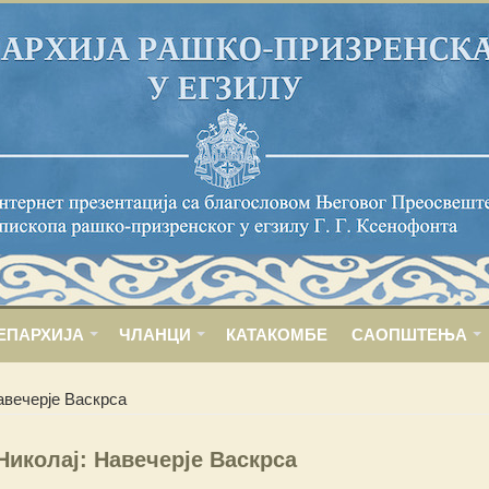
ЕПАРХИЈА
ЧЛАНЦИ
КАТАКОМБЕ
САОПШТЕЊА
авечерје Васкрса
Николај: Навечерје Васкрса