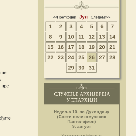
Јул
<<Претходни
Следећи>>
1
2
3
4
5
6
7
8
9
10
11
12
13
14
15
16
17
18
19
20
21
22
23
24
25
26
27
28
29
30
31
уше.
а
е пре
Недеља 10. по Духовдану
(Свети великомученик
ођите
Пантелејмон)
9. август
Хорепископ Максим