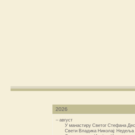
2026
–
август
У манастиру Светог Стефана Дес
Свети Владика Николај: Недеља 