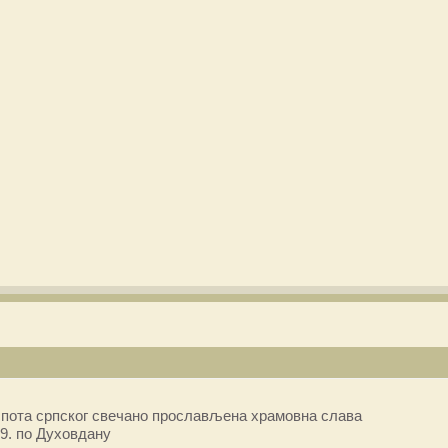
пота српског свечано прослављена храмовна слава
9. по Духовдану