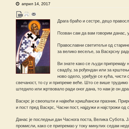
април 14, 2017
Драга браћо и сестре, децо правосл
Позван сам да вам говорим данас, у
Православни светитељи од старине
за велико весеље, за Васкрсну радо
Ви знате како се људи припремају н
свадбу, за рођендан или за крштење
ново одело, уређује се кућа, чисти 
свечаност, то су и припреме веће. Што се више трудимо 
штедило или жртвовало ради оног дана, то нам је он драг
Васкрс је свеопшти и највећи хришћански празник. Природ
и пост пред Васкрс, Часни пост, најдужи и најстрожи од 
Данас је последњи дан Часнога поста, Велика Субота. Ја
промисли, како се припремао у току минулих седам нед