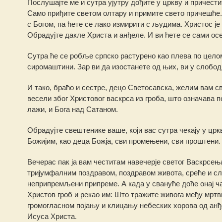
Послушајте ме и сутра ујутру дођите у цркву и причести
Само приђите светом олтару и примите свето причешће. 
с Богом, па ћете се лако измирити с људима. Христос је 
Обрадујте дакле Христа и анђеле. И ви ћете се сами ос
Сутра ће се робље српско растурено као плева по целом
сиромаштини. Зар ви да изостанете од њих, ви у слободно
И тако, браћо и сестре, децо Светосавска, желим вам 
весели због Христовог васкрса из гроба, што означава 
лажи, и Бога над Сатаном.
Обрадујте свештенике ваше, који вас сутра чекају у црк
Божијим, као деца Божја, сви промењени, сви проштени.
Вечерас пак ја вам честитам навечерје светог Васкрсе
тријумфалним поздравом, поздравом живота, среће и славе
неприпремљени припреме. А када у свануће доће онај ч
Христов гроб и рекао им: Што тражите живога међу мрт
громогласном појању и клицању небеских хорова од анђ
Исуса Христа.