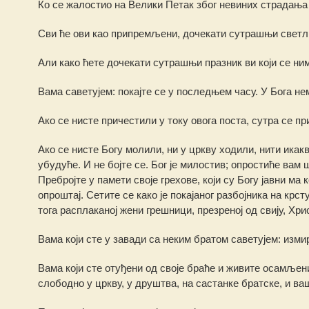
Ко се жалостио на Велики Петак због невиних страдања 
Сви ће ови као припремљени, дочекати сутрашњи светл
Али како ћете дочекати сутрашњи празник ви који се н
Вама саветујем: покајте се у последњем часу. У Бога не
Ако се нисте причестили у току овога поста, сутра се пр
Ако се нисте Богу молили, ни у цркву ходили, нити икак
убудуће. И не бојте се. Бог је милостив; опростиће вам 
Пребројте у памети своје грехове, који су Богу јавни ма
опроштај. Сетите се како је покајаног разбојника на крст
тога расплаканој жени грешници, презреној од свију, Христ
Вама који сте у завади са неким братом саветујем: изми
Вама који сте отуђени од своје браће и живите осамљени
слободно у цркву, у друштва, на састанке братске, и ваш