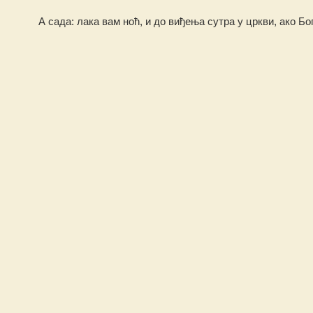
А сада: лака вам ноћ, и до виђења сутра у цркви, ако Бог