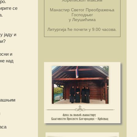
ро.
ирите се
Манастир Светог Преображења
Господњег
а.
у Леушићима
Литургија ће почети у 9.00 часова.
у јаду и
ћи?
осни и
не над
трашњим
н
аса