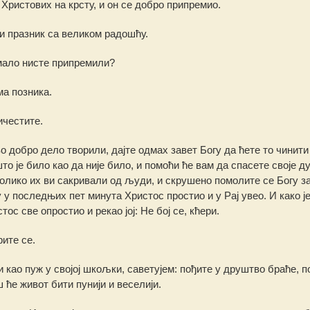
Христових на крсту, и он се добро припремио.
и празник са великом радошћу.
имало нисте припремили?
ма позника.
ичестите.
во добро дело творили, дајте одмах завет Богу да ћете то чинити
што је било као да није било, и помоћи ће вам да спасете своје д
 колико их ви сакривали од људи, и скрушено помолите се Богу з
у у последњих пет минута Христос простио и у Рај увео. И како ј
ос све опростио и рекао јој: Не бој се, кћери.
рите се.
 као пуж у својој шкољки, саветујем: пођите у друштво браће, п
 ће живот бити пунији и веселији.