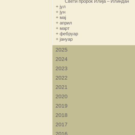
Свети пророк Илија – Илиндан
+
јул
+
јун
+
мај
+
април
+
март
+
фебруар
+
јануар
2025
2024
2023
2022
2021
2020
2019
2018
2017
2016