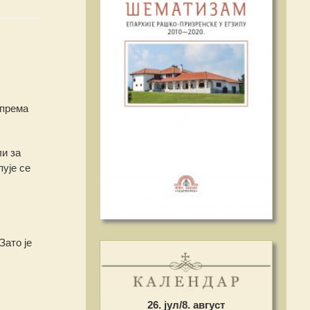
ипрема
ли за
ује се
Зато је
26. јул/8. август