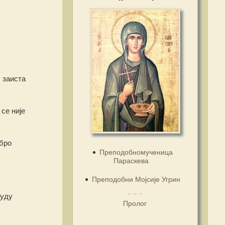
 заиста
се није
обро
Преподобномученица
Параскева
Преподобни Мојсије Угрин
суду
Пролог