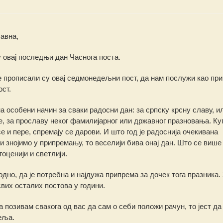
авна,
 овај последњи дан Часнога поста.
 прописали су овај седмонедељни пост, да нам послужи као пр
ст.
а особени начин за сваки радосни дан: за српску крсну славу, и
, за прославу неког фамилијарног или државног празновања. Куп
се и пере, спремају се дарови. И што год је радоснија очекивана
и знојимо у припремању, то веселији бива онај дан. Што се више
оценији и светлији.
но, да је потребна и најдужа припрема за дочек тога празника. 
свих осталих постова у години.
 позивам свакога од вас да сам о себи положи рачун, то јест да
еља.