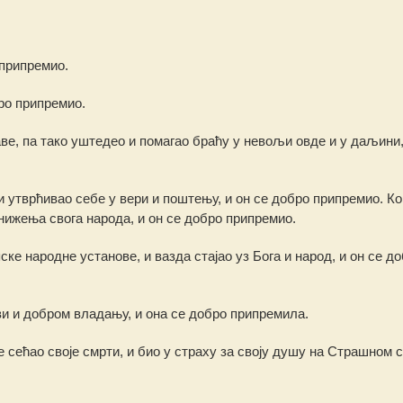
 припремио.
бро припремио.
аве, па тако уштедео и помагао браћу у невољи овде и у даљини,
и утврћивао себе у вери и поштењу, и он се добро припремио. Ко 
нижења свога народа, и он се добро припремио.
ске народне установе, и вазда стајао уз Бога и народ, и он се д
тви и добром владању, и она се добро припремила.
се сећао своје смрти, и био у страху за своју душу на Страшном 