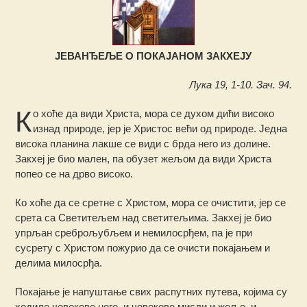
ЈЕВАНЂЕЉЕ О ПОКАЈАНОМ ЗАКХЕЈУ
Лука 19, 1-10. Зач. 94.
К
о хоће да види Христа, мора се духом дићи високо
изнад природе, јер је Христос већи од природе. Једна
висока планина лакше се види с брда него из долине.
Закхеј је био мален, па обузет жељом да види Христа
попео се на дрво високо.
Ко хоће да се сретне с Христом, мора се очистити, јер се
срета са Светитељем над светитељима. Закхеј је био
упрљан среброљубљем и немилосрђем, па је при
сусрету с Христом пожурио да се очисти покајањем и
делима милосрђа.
Покајање је напуштање свих распутних путева, којима су
ходиле човекове ноге, и човекове мисли и жеље, и