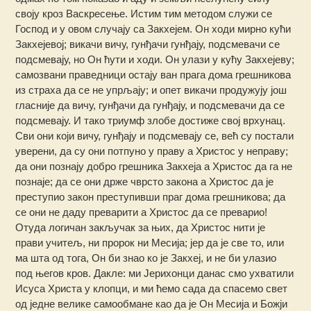
своју кроз Васкресење. Истим тим методом служи се
Господ и у овом случају са Закхејем. Он ходи мирно кући
Закхејевој; викачи вичу, гунђачи гунђају, подсмевачи се
подсмевају, но Он ћути и ходи. Он улази у кућу Закхејеву;
самозвани праведници остају ван прага дома грешникова
из страха да се не упрљају; и опет викачи продужују још
гласније да вичу, гунђачи да гунђају, и подсмевачи да се
подсмевају. И тако триумф злобе достиже свој врхунац.
Сви они који вичу, гунђају и подсмевају се, већ су постали
уверени, да су они потпуно у праву а Христос у неправу;
да они познају добро грешника Закхеја а Христос да га не
познаје; да се они држе чврсто закона а Христос да је
преступио закон преступивши праг дома грешникова; да
се они не даду преварити а Христос да се преварио!
Отуда логичан закључак за њих, да Христос нити је
прави учитељ, ни пророк ни Месија; јер да је све то, или
ма шта од тога, Он би знао ко је Закхеј, и не би улазио
под његов кров. Дакле: ми Јерихонци данас смо ухватили
Исуса Христа у клопци, и ми ћемо сада да спасемо свет
од једне велике самообмане као да је Он Месија и Божји