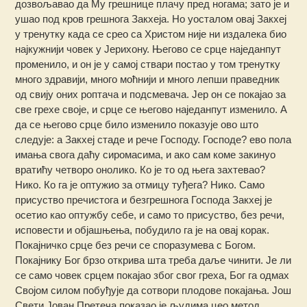
дозвољавао да Му грешнице плачу пред ногама; зато је и
ушао под кров грешнога Закхеја. Но уосталом овај Закхеј
у тренутку када се срео са Христом није ни издалека био
најкужнији човек у Јерихону. Његово се срце наједанпут
променило, и он је у самој ствари постао у том тренутку
много здравији, много моћнији и много лепши праведник
од свију оних роптача и подсмевача. Јер он се покајао за
све грехе своје, и срце се његово наједанпут изменило. А
да се његово срце било изменило показује ово што
следује: а Закхеј стаде и рече Господу. Господе? ево пола
имања свога даћу сиромасима, и ако сам коме закинуо
вратићу четворо онолико. Ко је то од њега захтевао?
Нико. Ко га је оптужио за отмицу туђега? Нико. Само
присуство пречистога и безгрешнога Господа Закхеј је
осетио као оптужбу себе, и само то присуство, без речи,
исповести и објашњења, побудило га је на овај корак.
Покајничко срце без речи се споразумева с Богом.
Покајнику Бог брзо открива шта треба даље чинити. Је ли
се само човек срцем покајао због свог греха, Бог га одмах
Својом силом побуђује да сотвори плодове покајања. Још
Свети Јован Претеча показао је људима цео метод