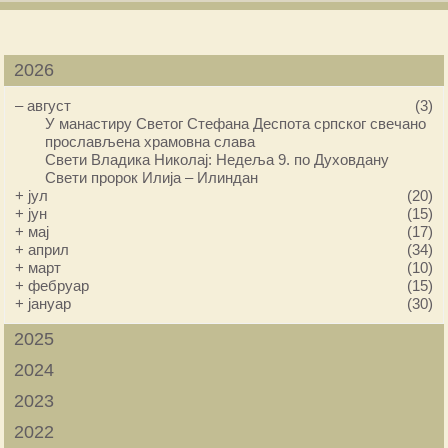
2026
–
август
(3)
У манастиру Светог Стефана Деспота српског свечано
прослављена храмовна слава
Свети Владика Николај: Недеља 9. по Духовдану
Свети пророк Илија – Илиндан
+
јул
(20)
+
јун
(15)
+
мај
(17)
+
април
(34)
+
март
(10)
+
фебруар
(15)
+
јануар
(30)
2025
2024
2023
2022