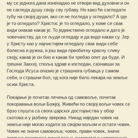
му се једнога дана изненадно не отвори вид духовни и он
не сагледа душу своју сву губаву. Но како ће сагледати
губу на својој души, ако се не погледа у огледало? А где
је то огледало? Христос је то огледало, у коме се свак
види онакав какав је. То јединствено огледало и дато је
човечанству, да се људи огледају и да виде какви су. Јер
у Христу као у најчистијем огледалу свак види себе
болесна и ружна, и још види првобитну красну слику
своју, какав је он био и какав би требао опет да буде. И
грешни Закхеј, споља здрав и изгледан, сазнавши за
Господа Исуса опазио је страшнога губавца у самом
себи, и страшни бол, од кога није било лекара на земљи
осим Христа.
Покајање је почетак лечења од самовоље, почетак
покоравања вољи Божјој. Живећи по својој вољи човек се
брзо спушта са свога царског достојанства у обор
скотова и у јазбину зверова. Никад ниједан човек на
земљи није могао ходити за својом вољом и остати човек.
Човек не значи самовоља; човек, прави човек, значи
потпуна покорност вишој вољи, видовитој и непогрешној