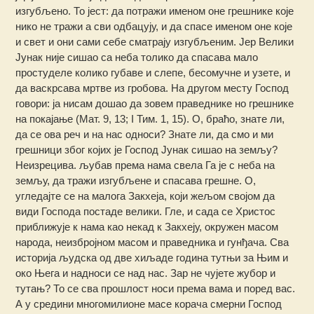
изгубљено. То јест: да потражи именом оне грешнике које
нико не тражи а сви одбацују, и да спасе именом оне које
и свет и они сами себе сматрају изгубљеним. Јер Велики
Јунак није сишао са неба толико да спасава мало
простуделе колико губаве и слепе, бесомучне и узете, и
да васкрсава мртве из гробова. На другом месту Господ
говори: ја нисам дошао да зовем праведнике но грешнике
на покајање (Мат. 9, 13; I Тим. 1, 15). О, браћо, знате ли,
да се ова реч и на нас односи? Знате ли, да смо и ми
грешници због којих је Господ Јунак сишао на земљу?
Неизрецива. љубав према нама свела Га је с неба на
земљу, да тражи изгубљене и спасава грешне. О,
угледајте се на малога Закхеја, који жељом својом да
види Господа постаде велики. Гле, и сада се Христос
приближује к нама као некад к Закхеју, окружен масом
народа, неизбројном масом и праведника и гунђача. Сва
историја људска од две хиљаде година тутњи за Њим и
око Њега и надноси се над нас. Зар не чујете жубор и
тутањ? То се сва прошлост носи према вама и поред вас.
А у средини многомилионе масе корача смерни Господ