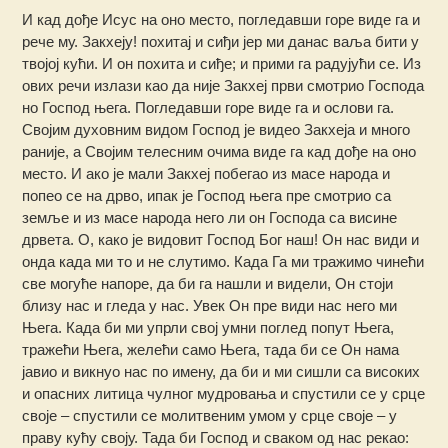
И кад дође Исус на оно место, погледавши горе виде га и
рече му. Закхеју! похитај и сиђи јер ми данас ваља бити у
твојој кући. И он похита и сиђе; и прими га радујући се. Из
ових речи излази као да није Закхеј први смотрио Господа
но Господ њега. Погледавши горе виде га и ослови га.
Својим духовним видом Господ је видео Закхеја и много
раније, а Својим телесним очима виде га кад дође на оно
место. И ако је мали Закхеј побегао из масе народа и
попео се на дрво, ипак је Господ њега пре смотрио са
земље и из масе народа него ли он Господа са висине
дрвета. О, како је видовит Господ Бог наш! Он нас види и
онда када ми то и не слутимо. Када Га ми тражимо чинећи
све могуће напоре, да би га нашли и видели, Он стоји
близу нас и гледа у нас. Увек Он пре види нас него ми
Њега. Када би ми упрли свој умни поглед попут Њега,
тражећи Њега, желећи само Њега, тада би се Он нама
јавио и викнуо нас по имену, да би и ми сишли са високих
и опасних литица чулног мудровања и спустили се у срце
своје – спустили се молитвеним умом у срце своје – у
праву кућу своју. Тада би Господ и сваком од нас рекао: