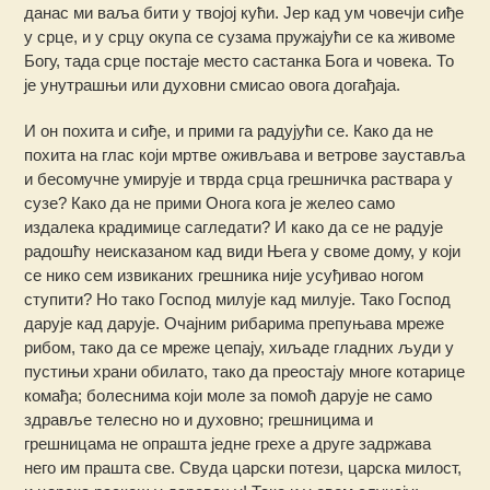
данас ми ваља бити у твојој кући. Јер кад ум човечји сиђе
у срце, и у срцу окупа се сузама пружајући се ка живоме
Богу, тада срце постаје место састанка Бога и човека. То
је унутрашњи или духовни смисао овога догађаја.
И он похита и сиђе, и прими га радујући се. Како да не
похита на глас који мртве оживљава и ветрове зауставља
и бесомучне умирује и тврда срца грешничка раствара у
сузе? Како да не прими Онога кога је желео само
издалека крадимице сагледати? И како да се не радује
радошћу неисказаном кад види Њега у своме дому, у који
се нико сем извиканих грешника није усуђивао ногом
ступити? Но тако Господ милује кад милује. Тако Господ
дарује кад дарује. Очајним рибарима препуњава мреже
рибом, тако да се мреже цепају, хиљаде гладних људи у
пустињи храни обилато, тако да преостају многе котарице
комађа; болеснима који моле за помоћ дарује не само
здравље телесно но и духовно; грешницима и
грешницама не опрашта једне грехе а друге задржава
него им прашта све. Свуда царски потези, царска милост,