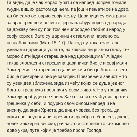
Га види, да је чак морао гурати се напред испред гомиле
људи, виших растом од њега, па још и пењати се на дрво,
да би само остварио своју жељу. Цариници су сматрани
за врло грешне и нечисте, јер наплаћују порез од народа
за државу они су при том немилосрдно глобили народ у
своју корист. Зато су цариници стављани наравно са
незнабошцима (Мат. 18, 17). Па кад су такав зао глас
уживали цариници уопште, на каквом ли је злом гласу тек
морао бити један старешина над цариницима? А један
такав злогласни старешина царинички био је и овај мали
Закхеј. Био је старешина царинички и био је богат, то јест
био је презиран и био је завиђен. Презрење и завист – то
су увек два зближена зида измећу којих се душа једног
богатог грешника провлачи у овом животу. Но у грешнику
Закхеју пробудио се човек Закхеј, који се узбунио против
грешника у себи, и појурио свом силом напред и на
висину, да види Христа, да види човека без греха, да
види свој неупрљани, пречисти праобраз. Успе се, дакле,
човек Закхеј на високо, рачвасто и степенасто сикоморно
дрво украј пута којим је требао проћи Господ.