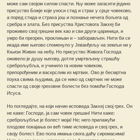
може сам својом силом спасти. Њу може загасити једино
присуство Божје које уноси стид и страх у срце човеково,
а поред стида и страха још и познање нечега бољега од
сребра и злата. Без присуства Христовога Закхеј би
проживео свој грешни век као и сви други цариници, и
умро би презрен, проклињан и – заборављен. Нити би се
икада име његово споменуло у Јеванђељу на земљи ни у
Књизи Живих на небу. Но присуство Живога Господа
оживело је душу његову, дотле умртвљену страшћу
среброљубља, и учинило га новим човеком,
препорођеним и васкрслим из мртвих. Ово је бесмртна
поука свима људима, да се нико од смртних не може
спасти од своје греховне болести без помоћи Господа
Исуса.
Но погледајте, на који начин исповеда Закхеј свој грех. Он
не каже: Господе, ја сам човек грешан! Нити каже:
среброљубље је болест моја! Не; него прилажући
плодове покајања он већ тиме исповеда и свој грех, и
своју болест. Ево пола имања свога даћу сиромасима!