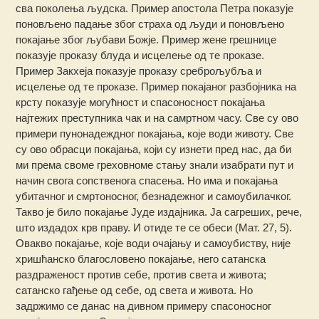
сва поколења људска. Пример апостола Петра показује
поновљено падање због страха од људи и поновљено
покајање због љубави Божје. Пример жене грешнице
показује проказу блуда и исцелење од те проказе.
Пример Закхеја показује проказу среброљубља и
исцелење од те проказе. Пример покајаног разбојника на
крсту показује могућност и спасоносност покајања
најтежих преступника чак и на самртном часу. Све су ово
примери пунонадеждног покајања, које води животу. Све
су ово обрасци покајања, који су изнети пред нас, да би
ми према своме греховноме стању знали изабрати пут и
начин свога сопственога спасења. Но има и покајања
убитачног и смртоносног, безнадежног и самоубилачког.
Такво је било покајање Јуде издајника. Ја сагреших, рече,
што издадох крв праву. И отиде те се обеси (Мат. 27, 5).
Овакво покајање, које води очајању и самоубиству, није
хришћанско благословено покајање, него сатанска
раздраженост против себе, против света и живота;
сатанско гађење од себе, од света и живота. Но
задржимо се данас на дивном примеру спасоносног