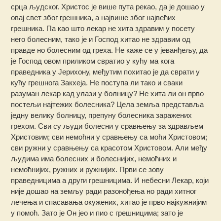
срца људског. Христос је више пута рекао, да је дошао у
овај свет због грешника, а највише због највећих
грешника. Па као што лекар не хита здравим у посету
него болесним, тако је и Господ хитао не здравим од
правде но болесним од греха. Не каже се у јеванђељу, да
је Господ овом приликом свратио у кућу ма кога
праведника у Јерихону, међутим похитао је да сврати у
кућу грешнога Закхеја. Не поступа ли тако и сваки
разуман лекар кад улази у болницу? Не хита ли он прво
постељи најтежих болесника? Цела земља представља
једну велику болницу, препуну болесника заражених
грехом. Сви су људи болесни у сравњењу за здрављем
Христовим; сви немоћни у сравњењу са моћи Христовом;
сви ружни у сравњењу са красотом Христовом. Али међу
људима има болесних и болеснијих, немоћних и
немоћнијих, ружних и ружнијих. Први се зову
праведницима а други грешницима. И небесни Лекар, који
није дошао на земљу ради разонођења но ради хитног
лечења и спасавања окужених, хитао је прво најкужнијим
у помоћ. Зато је Он јео и пио с грешницима; зато је