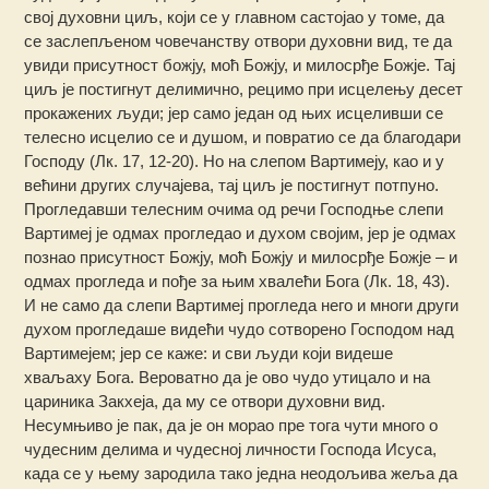
свој духовни циљ, који се у главном састојао у томе, да
се заслепљеном човечанству отвори духовни вид, те да
увиди присутност божју, моћ Божју, и милосрђе Божје. Тај
циљ је постигнут делимично, рецимо при исцелењу десет
прокажених људи; јер само један од њих исцеливши се
телесно исцелио се и душом, и повратио се да благодари
Господу (Лк. 17, 12-20). Но на слепом Вартимеју, као и у
већини других случајева, тај циљ је постигнут потпуно.
Прогледавши телесним очима од речи Господње слепи
Вартимеј је одмах прогледао и духом својим, јер је одмах
познао присутност Божју, моћ Божју и милосрђе Божје – и
одмах прогледа и пође за њим хвалећи Бога (Лк. 18, 43).
И не само да слепи Вартимеј прогледа него и многи други
духом прогледаше видећи чудо сотворено Господом над
Вартимејем; јер се каже: и сви људи који видеше
хваљаху Бога. Вероватно да је ово чудо утицало и на
цариника Закхеја, да му се отвори духовни вид.
Несумњиво је пак, да је он морао пре тога чути много о
чудесним делима и чудесној личности Господа Исуса,
када се у њему зародила тако једна неодољива жеља да