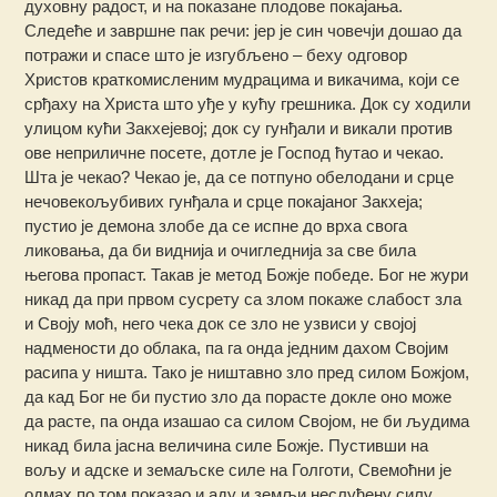
духовну радост, и на показане плодове покајања.
Следеће и завршне пак речи: јер је син човечји дошао да
потражи и спасе што је изгубљено – беху одговор
Христов краткомисленим мудрацима и викачима, који се
срђаху на Христа што уђе у кућу грешника. Док су ходили
улицом кући Закхејевој; док су гунђали и викали против
ове неприличне посете, дотле је Господ ћутао и чекао.
Шта је чекао? Чекао је, да се потпуно обелодани и срце
нечовекољубивих гунђала и срце покајаног Закхеја;
пустио је демона злобе да се испне до врха свога
ликовања, да би виднија и очигледнија за све била
његова пропаст. Такав је метод Божје победе. Бог не жури
никад да при првом сусрету са злом покаже слабост зла
и Своју моћ, него чека док се зло не узвиси у својој
надмености до облака, па га онда једним дахом Својим
расипа у ништа. Тако је ништавно зло пред силом Божјом,
да кад Бог не би пустио зло да порасте докле оно може
да расте, па онда изашао са силом Својом, не би људима
никад била јасна величина силе Божје. Пустивши на
вољу и адске и земаљске силе на Голготи, Свемоћни је
одмах по том показао и аду и земљи неслућену силу