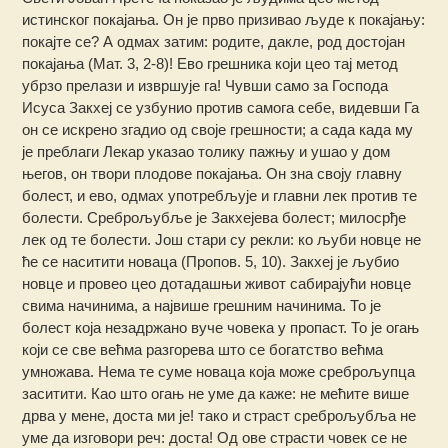
истинског покајања. Он је прво призивао људе к покајању:
покајте се? А одмах затим: родите, дакле, род достојан
покајања (Мат. 3, 2-8)! Ево грешника који цео тај метод
убрзо прелази и извршује га! Чувши само за Господа
Исуса Закхеј се узбунио против самога себе, видевши Га
он се искрено згадио од своје грешности; а сада када му
је преблаги Лекар указао толику пажњу и ушао у дом
његов, он твори плодове покајања. Он зна своју главну
болест, и ево, одмах употребљује и главни лек против те
болести. Среброљубље је Закхејева болест; милосрђе
лек од те болести. Још стари су рекли: ко љуби новце не
ће се наситити новаца (Пропов. 5, 10). Закхеј је љубио
новце и провео цео дотадашњи живот сабирајући новце
свима начинима, а највише грешним начинима. То је
болест која незадржано вуче човека у пропаст. То је огањ
који се све већма разгорева што се богатство већма
умножава. Нема те суме новаца која може среброљупца
заситити. Као што огањ не уме да каже: не мећите више
дрва у мене, доста ми је! тако и страст среброљубља не
уме да изговори реч: доста! Од ове страсти човек се не