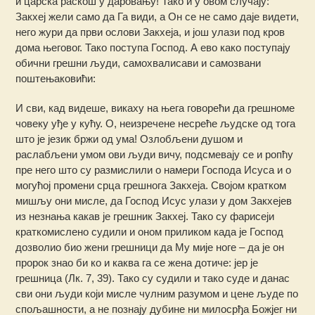
и царска раскош у даровању! Тако и у овом случају:
Закхеј жели само да Га види, а Он се не само даје видети,
него жури да први ослови Закхеја, и још улази под кров
дома његовог. Тако поступа Господ. А ево како поступају
обични грешни људи, самохвалисави и самозвани
поштењаковићи:
И сви, кад видеше, викаху на њега говорећи да грешноме
човеку уђе у кућу. О, неизречене несреће људске од тога
што је језик бржи од ума! Озлобљени душом и
раслабљени умом ови људи вичу, подсмевају се и ропћу
пре него што су размислили о намери Господа Исуса и о
могућој промени срца грешнога Закхеја. Својом кратком
мишљу они мисле, да Господ Исус улази у дом Закхејев
из незнања какав је грешник Закхеј. Тако су фарисеји
краткомислено судили и оном приликом када је Господ
дозволио био жени грешници да Му мије ноге – да је он
пророк знао би ко и каква га се жена дотиче: јер је
грешница (Лк. 7, 39). Тако су судили и тако суде и данас
сви они људи који мисле чулним разумом и цене људе по
спољашности, а не познају дубине ни милосрђа Божјег ни