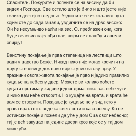
Спаситељ. Пожурите и попните се на висину да би
видели Господа. Све остало што је било и што јесте није
толико достојно гледања. Уздигните се из каљавог пута
којим сте до сада гацали, уздигните се на дрво високо:
Он ће несумњиво наићи на вас. О, преблажен онај кога
буде ословио најслађи глас, чијом се слашћу и ангели
опијају!
Ваистину покајање је прва степеница на лествици што
води у царство Божје. Никад нико није могао крочити на
другу степеницу док прво није ступио на ову прву. У
празнини овога живота покајање је прво и једино правилно
куцање на небесну двер. Можете ви колико хоћете
куцати прстима у зидове једног дома; нико вас неће чути
и нико вам неће отворити. Но куцајте на врата, и врата ће
вам се отворити. Покајање је куцање не у зид него у
права врата што воде ка светлости и ка спасењу. Ко се
истински покаје и пожели да уће у дом Оца свог небесног,
тај је већ закуцао на једине двери кроз које се у тај дом
може ући.