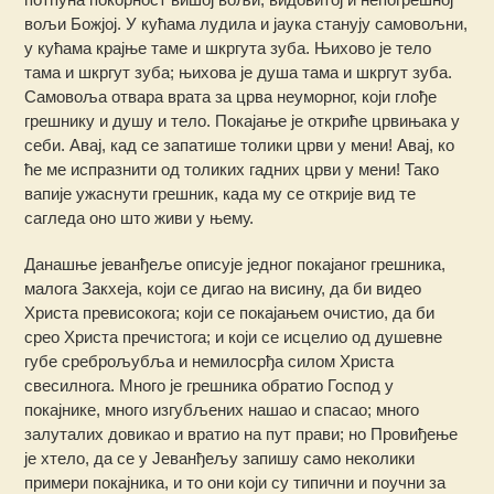
вољи Божјој. У кућама лудила и јаука станују самовољни,
у кућама крајње таме и шкргута зуба. Њихово је тело
тама и шкргут зуба; њихова је душа тама и шкргут зуба.
Самовоља отвара врата за црва неуморног, који глође
грешнику и душу и тело. Покајање је откриће црвињака у
себи. Авај, кад се запатише толики црви у мени! Авај, ко
ће ме испразнити од толиких гадних црви у мени! Тако
вапије ужаснути грешник, када му се открије вид те
сагледа оно што живи у њему.
Данашње јеванђеље описује једног покајаног грешника,
малога Закхеја, који се дигао на висину, да би видео
Христа превисокога; који се покајањем очистио, да би
срео Христа пречистога; и који се исцелио од душевне
губе среброљубља и немилосрђа силом Христа
свесилнога. Много је грешника обратио Господ у
покајнике, много изгубљених нашао и спасао; много
залуталих довикао и вратио на пут прави; но Провиђење
је хтело, да се у Јеванђељу запишу само неколики
примери покајника, и то они који су типични и поучни за