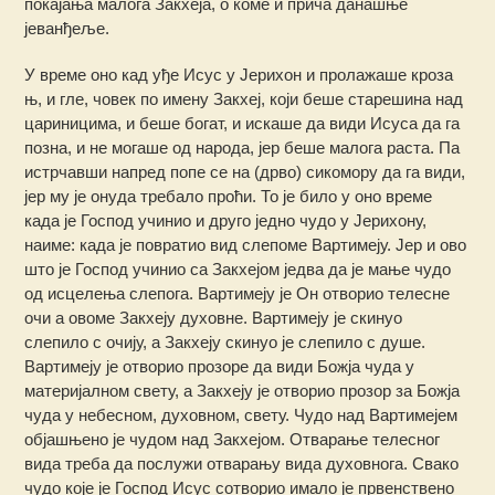
покајања малога Закхеја, о коме и прича данашње
јеванђеље.
У време оно кад уђе Исус у Јерихон и пролажаше кроза
њ, и гле, човек по имену Закхеј, који беше старешина над
цариницима, и беше богат, и искаше да види Исуса да га
позна, и не могаше од народа, јер беше малога раста. Па
истрчавши напред попе се на (дрво) сикомору да га види,
јер му је онуда требало проћи. То је било у оно време
када је Господ учинио и друго једно чудо у Јерихону,
наиме: када је повратио вид слепоме Вартимеју. Јер и ово
што је Господ учинио са Закхејом једва да је мање чудо
од исцелења слепога. Вартимеју је Он отворио телесне
очи а овоме Закхеју духовне. Вартимеју је скинуо
слепило с очију, а Закхеју скинуо је слепило с душе.
Вартимеју је отворио прозоре да види Божја чуда у
материјалном свету, а Закхеју је отворио прозор за Божја
чуда у небесном, духовном, свету. Чудо над Вартимејем
објашњено је чудом над Закхејом. Отварање телесног
вида треба да послужи отварању вида духовнога. Свако
чудо које је Господ Исус сотворио имало је првенствено