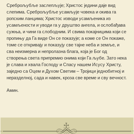
Среброљубље заслепљује; Христос једини даје вид
слепима. Среброљубље усамљује човека и окива га
ропским ланцима; Христос изводи усамљеника из
усамљености и уводи га у друштво ангела, и ослобађава
сужња, и чини га слободним. И свима покајницима који се
пропињу да Га виде Он се показује; а коме се Он покаже,
томе се откривају и показују све тајне неба и земље, и
сва неизмерна и непролазна блага, која је Бог од
створења света припремио онима који Га љубе. Зато нека
је слава и хвала Господу и Спасу нашем Исусу Христу,
заједно са Оцем и Духом Светим – Тројици једнобитној и
неразделној, сада и навек, кроза све време и сву вечност.
Амин.