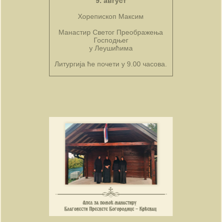
9. август
Хорепископ Максим
Манастир Светог Преображења
Господњег
у Леушићима
Литургија ће почети у 9.00 часова.