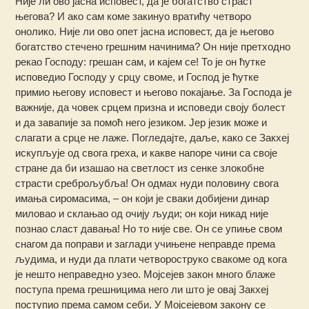
Није ли ово јасна исповест, да је богатство страст
његова? И ако сам коме закинуо вратићу четворо
онолико. Није ли ово опет јасна исповест, да је његово
богатство стечено грешним начинима? Он није претходно
рекао Господу: грешан сам, и кајем се! То је он ћутке
исповедио Господу у срцу своме, и Господ је ћутке
примио његову исповест и његово покајање. За Господа је
важније, да човек срцем призна и исповеди своју болест
и да завапије за помоћ него језиком. Јер језик може и
слагати а срце не лаже. Погледајте, даље, како се Закхеј
искупљује од свога греха, и какве напоре чини са своје
стране да би изашао на светлост из сенке злокобне
страсти среброљубља! Он одмах нуди половину свога
имања сиромасима, – он који је сваки добијени динар
миловао и склањао од очију људи; он који никад није
познао сласт давања! Но то није све. Он се упиње свом
снагом да поправи и заглади учињене неправде према
људима, и нуди да плати четвороструко свакоме од кога
је нешто неправедно узео. Мојсејев закон много блаже
поступа према грешницима него ли што је овај Закхеј
поступио према самом себи. У Мојсејевом закону се