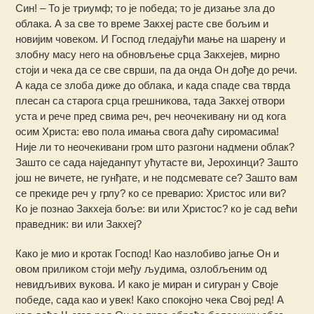
Син! – То је триумф; то је победа; то је дизање зла до
облака. А за све то време Закхеј расте све бољим и
новијим човеком. И Господ гледајући мање на шарену и
злобну масу него на обновљење срца Закхејев, мирно
стоји и чека да се све сврши, па да онда Он дође до речи.
А када се злоба диже до облака, и када спаде сва тврда
плесан са старога срца грешникова, тада Закхеј отвори
уста и рече пред свима реч, реч неочекивану ни од кога
осим Христа: ево пола имања свога даћу сиромасима!
Није ли то неочекивани гром што разгони надмени облак?
Зашто се сада наједанпут ућутасте ви, Јерохинци? Зашто
још не вичете, не гунђате, и не подсмевате се? Зашто вам
се прекиде реч у грлу? ко се преварио: Христос или ви?
Ко је познао Закхеја боље: ви или Христос? ко је сад већи
праведник: ви или Закхеј?
Како је мио и кротак Господ! Као назлобиво јагње Он и
овом приликом стоји међу људима, озлобљеним од
невидљивих вукова. И како је миран и сигуран у Своје
победе, сада као и увек! Како спокојно чека Свој ред! А