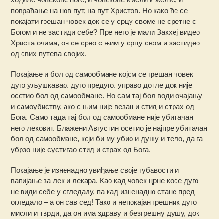
повраћање на нов пут, на пут Христов. Но како ће се
покајати грешан човек док се у срцу своме не сретне с
Богом и не застиди себе? Пре него је мали Закхеј видео
Христа очима, он се срео с њим у срцу свом и застидео
од свих путева својих.
Покајање и бол од самообмане којом се грешан човек
дуго уљушкавао, дуго предуго, управо дотле док није
осетио бол од самообмане. Но сам тај бол води очајању
и самоубиству, ако с њим није везан и стид и страх од
Бога. Само тада тај бол од самообмане није убитачан
него лековит. Блажени Августин осетио је најпре убитачан
бол од самообмане, који би му убио и душу и тело, да га
убрзо није сустигао стид и страх од Бога.
Покајање је изненадно увиђање своје губавости и
вапијање за лек и лекара. Као кад човек црне косе дуго
не види себе у огледалу, па кад изненадно стане пред
огледало – а он сав сед! Тако и непокајан грешник дуго
мисли и тврди, да он има здраву и безгрешну душу, док