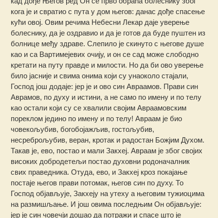
кад дође Његов ред Он се прво обраћа болеснику због
кога је и свратио с пута у дом његов: данас дође спасење
кући овој. Овим речима Небесни Лекар даје уверење
болеснику, да је оздравио и да је готов да буде пуштен из
болнице међу здраве. Слепило је скинуто с његове душе
као и са Вартимејевих очију, и он се сад може слободно
кретати на путу правде и милости. Но да би ово уверење
било јасније и свима онима који су унаоколо стајали,
Господ још додаје: јер је и ово син Авраамов. Прави син
Аврамов, по духу и истини, а не само по имену и по телу
као остали који су се хвалили својим Авраамовским
пореклом једино по имену и по телу! Авраам је био
човекољубив, богобојажљив, гостољубив,
несреброљубив, веран, кротак и радостан Божјим Духом.
Такав је, ево, постао и мали Закхеј. Авраам је због својих
високих добродетељи постао духовни родоначалник
свих праведника. Отуда, ево, и Закхеј кроз покајање
постаје његов прави потомак, његов син по духу. То
Господ објављује, Закхеју на утеху а његовим тужиоцима
на размишљање. И још овима последњим Он објављује:
јер је син човечји дошао да потражи и спасе што је