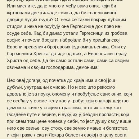
Или мислите, да је много и међу вама оних, који би
жртвовали две хиљаде свиња, да би спасли живот
двојице лудих људи? О, нека се такви покрију дубоким
стидом и нека не осуђују оне Гергесинце док прво не
осуде себе. Кад би данас устали Гергесинци из гробова
својих и почели бројати, набројали би у хришћанској
Европи превелики број својих једномишљеника. Они су
бар молили Христа, да иде од њих, а Европљани терају
Христа од себе. Да би само остали сами, сами са својим
свињама и својим господарима, демонима!
Цео овај догађај од почетка до краја има и свој још
дубљи, унутрашњи смисао. Но и ово што рекосмо
довољно је за поуку, опомену и пробуђење свих оних, који
се осећају у своме телу као у гробу; који опажају дејство
демонске силе у својим страстима, што их стежу као
гвоздене путе и вериге, и вуку их у бездан пропасти; који
при свем том цене човека у себи, то јест душу своју више
него све свиње, сву стоку, све земно имање и богатство,
и који траже лека и Лекара болести својој по цену свега