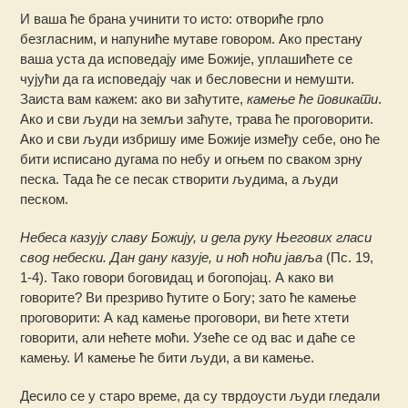
И ваша ће брана учинити то исто: отвориће грло
безгласним, и напуниће мутаве говором. Ако престану
ваша уста да исповедају име Божије, уплашићете се
чујући да га исповедају чак и бесловесни и немушти.
Заиста вам кажем: ако ви заћутите,
камење ће повикати
.
Ако и сви људи на земљи заћуте, трава ће проговорити.
Ако и сви људи избришу име Божије између себе, оно ће
бити исписано дугама по небу и огњем по сваком зрну
песка. Тада ће се песак створити људима, а људи
песком.
Небеса казују славу Божију, и дела руку Његових гласи
свод небески. Дан дану казује, и ноћ ноћи јавља
(Пс. 19,
1-4). Тако говори боговидац и богопојац. А како ви
говорите? Ви презриво ћутите о Богу; зато ће камење
проговорити: А кад камење проговори, ви ћете хтети
говорити, али нећете моћи. Узеће се од вас и даће се
камењу. И камење ће бити људи, а ви камење.
Десило се у старо време, да су тврдоусти људи гледали