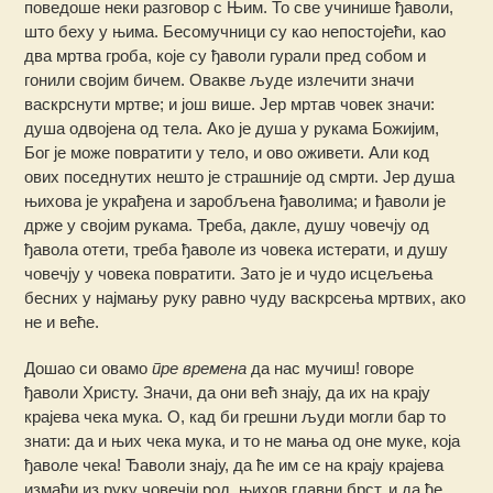
поведоше неки разговор с Њим. То све учинише ђаволи,
што беху у њима. Бесомучници су као непостојећи, као
два мртва гроба, које су ђаволи гурали пред собом и
гонили својим бичем. Овакве људе излечити значи
васкрснути мртве; и још више. Јер мртав човек значи:
душа одвојена од тела. Ако је душа у рукама Божијим,
Бог је може повратити у тело, и ово оживети. Али код
ових поседнутих нешто је страшније од смрти. Јер душа
њихова је украђена и заробљена ђаволима; и ђаволи је
држе у својим рукама. Треба, дакле, душу човечју од
ђавола отети, треба ђаволе из човека истерати, и душу
човечју у човека повратити. Зато је и чудо исцељења
бесних у најмању руку равно чуду васкрсења мртвих, ако
не и веће.
Дошао си овамо
пре времена
да нас мучиш! говоре
ђаволи Христу. Значи, да они већ знају, да их на крају
крајева чека мука. О, кад би грешни људи могли бар то
знати: да и њих чека мука, и то не мања од оне муке, која
ђаволе чека! Ђаволи знају, да ће им се на крају крајева
измаћи из руку човечји род, њихов главни брст, и да ће