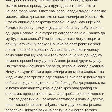
Али, рећи ће неко, зар није жао било Господу, прво да
толике свиње пропадну, а друго да се толика штета
нанесе грађанима? Опет сам ђаво наводи људе на овакве
мисли, тобож да се покаже он сажаљивији од Христа! Но
шта су свиње до покретна трава? Па кад Богу није жао
белих кринова у пољу, које данас облачи у већу раскош
од цара Соломона, а сутра их сагорева огњем – зашто да
му буде жао свиња? Или је ваљда теже Богу створити
свињу него крин у пољу? Но неко ће опет рећи: не због
лепоте него због користи. А зар свиња користи човеку
само онда кад му храни и тови тело, а не и онда, кад му
помогне просвећењу душе? А овде је овај други случај.
Ви сте бољи од много врабаца
, рекао је Господ људима.
Нису ли људи бољи и претежнији и од много свиња, – па
и од какве две три хиљаде свиња? Нека сваки помисли о
себи и својој личној цени, па ће брзо доћи до уверења, да
је поука човечанству, која је дата кроз овај догађај са
свињама, врло јевтино стала. Јер требало је очигледно и
– готово драстично – показати затупелом роду људском,
прво, каква је нечистота ђаволска и друго каква је сила
ђаволска. Никакве речи на свету не би могле то тако