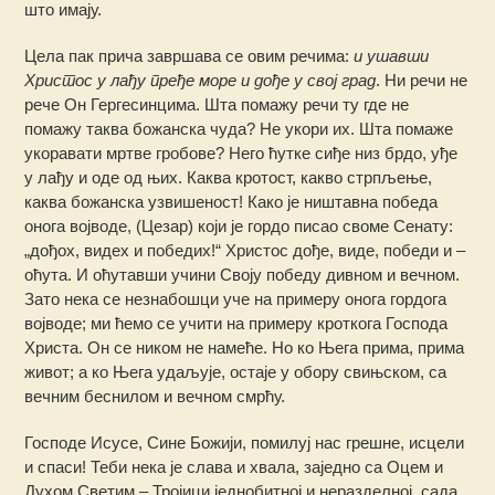
што имају.
Цела пак прича завршава се овим речима:
и ушавши
Христос у лађу пређе море и дође у свој град
. Ни речи не
рече Он Гергесинцима. Шта помажу речи ту где не
помажу таква божанска чуда? Не укори их. Шта помаже
укоравати мртве гробове? Него ћутке сиђе низ брдо, уђе
у лађу и оде од њих. Каква кротост, какво стрпљење,
каква божанска узвишеност! Како је ништавна победа
онога војводе, (Цезар) који је гордо писао своме Сенату:
„дођох, видех и победих!“ Христос дође, виде, победи и –
оћута. И оћутавши учини Своју победу дивном и вечном.
Зато нека се незнабошци уче на примеру онога гордога
војводе; ми ћемо се учити на примеру кроткога Господа
Христа. Он се ником не намеће. Но ко Њега прима, прима
живот; а ко Њега удаљује, остаје у обору свињском, са
вечним беснилом и вечном смрћу.
Господе Исусе, Сине Божији, помилуј нас грешне, исцели
и спаси! Теби нека је слава и хвала, заједно са Оцем и
Духом Светим – Тројици једнобитној и неразделној, сада