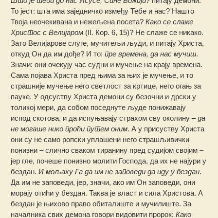
Што је теби до нас Исусе, Сине Божији?
питају демони.
То јест: шта има заједничко између Тебе и нас? Нашто
Твоја неочекивана и нежељена посета?
Како се слаже
Христос с Велијаром
(II. Кор. 6, 15)? Не слаже се никако.
Зато Велијарове слуге, мучитељи људи, и питају Христа,
откуд Он да им дође? И то:
пре времена, да нас мучиш
.
Значи: они очекују час судни и мучење на крају времена.
Сама појава Христа пред њима за њих је мучење, и то
страшније мучење него светлост за кртице, него огањ за
пауке. У одсуству Христа демони су безочни и дрски у
толикој мери, да собом поседнуте људе понижавају
испод скотова, и да испуњавају страхом сву околину –
да
не могаше нико проћи путем оним
. А у присуству Христа
они су не само ропски уплашени него страшљивички
понизни – слично сваком тиранину пред судијом својим –
јер гле, почеше понизно молити Господа, да их не најури у
бездан.
И мољаху Га да им не заповеди да иду у бездан
.
Да им не заповеди, јер, значи, ако им Он заповеди, они
морају отићи у бездан. Таква је власт и сила Христова. А
бездан је њихово право обиталиште и мучилиште. За
началника свих демона говори видовити пророк:
Како