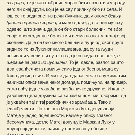
из града,
те је као грађанин морао бити познатији у граду
него ли онај други, који је на сву прилику био из села. И
још се то води опет из речи Лукиних, да у ономе
бејаху
ђаволи од много година,
и мало даље, да га они мучаху
одавно, што значи, да је он био стари болесник, те због
своје многогодишње болести и веома познат у целој овој
околини. Да је он био много бешњи и луђи од свог друга
види се то из Лукиног наглашавања, да су га људи
везивали у вериге и путе, но да је он кидао све везе,
и
тераше га ђаво по пустињи.
То је, дакле, разлог, зашто
два јеванђелиста помињу само једног бесног, мада су
била двојица њих. И ми се дан-данас често служимо тим
начином описивања неког догађаја, помињући, на пример,
само вођу једне ухваћене разбојничке дружине. И кад је
ухваћена цела дружина са харамбашом, ми говоримо, да
је ухваћен тај и тај разбојнички харамбаша. Тако и
јеванђелисти. Па као што Марко и Лука допуњавају
Матеја у једној појединости, наиме у опису главног
бесомучника, дотле Матеј допуњује Марка и Луку у
другој појединости, наиме у спомињању обојице