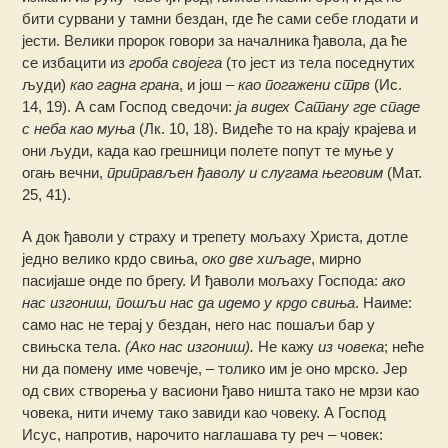
бити сурвани у тамни бездан, где ће сами себе глодати и
јести. Велики пророк говори за началника ђавола, да ће
се избацити из
гроба својега
(то јест из тела поседнутих
људи)
као гадна грана
, и још –
као погажени стрв
(Ис.
14, 19). А сам Господ сведочи:
ја видех Сатану где спаде
с неба као муња
(Лк. 10, 18). Видеће то на крају крајева и
они људи, када као грешници полете попут те муње у
огањ вечни,
приправљен ђаволу и слугама његовим
(Мат.
25, 41).
А док ђаволи у страху и трепету мољаху Христа, дотле
једно велико крдо свиња,
око две хиљаде
, мирно
пасијаше онде по брегу. И ђаволи мољаху Господа:
ако
нас изгониш, пошљи нас да идемо у крдо свиња
. Наиме:
само нас не терај у бездан, него нас пошаљи бар у
свињска тела.
(Ако нас изгониш).
Не кажу
из човека
; неће
ни да помену име човечје, – толико им је оно мрско. Јер
од свих створења у васиони ђаво ништа тако не мрзи као
човека, нити ичему тако завиди као човеку. А Господ
Исус, напротив, нарочито наглашава ту реч – човек: