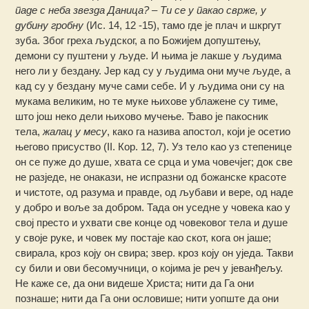
паде с неба звезда Даница? – Ти се у пакао сврже, у
дубину гробну
(Ис. 14, 12 -15), тамо где је плач и шкргут
зуба. Због греха људског, а по Божијем допуштењу,
демони су пуштени у људе. И њима је лакше у људима
него ли у бездану. Јер кад су у људима они муче људе, а
кад су у бездану муче сами себе. И у људима они су на
мукама великим, но те муке њихове ублажене су тиме,
што још неко дели њихово мучење. Ђаво је пакосник
тела,
жалац у месу
, како га назива апостол, који је осетио
његово присуство (II. Кор. 12, 7). Уз тело као уз степенице
он се пуже до душе, хвата се срца и ума човечјег; док све
не разједе, не онакази, не испразни од божанске красоте
и чистоте, од разума и правде, од љубави и вере, од наде
у добро и воље за добром. Тада он уседне у човека као у
свој престо и ухвати све конце од човековог тела и душе
у своје руке, и човек му постаје као скот, кога он јаше;
свирала, кроз коју он свира; звер. кроз коју он уједа. Такви
су били и ови бесомучници, о којима је реч у јеванђељу.
Не каже се, да они видеше Христа; нити да Га они
познаше; нити да Га они ословише; нити уопште да они