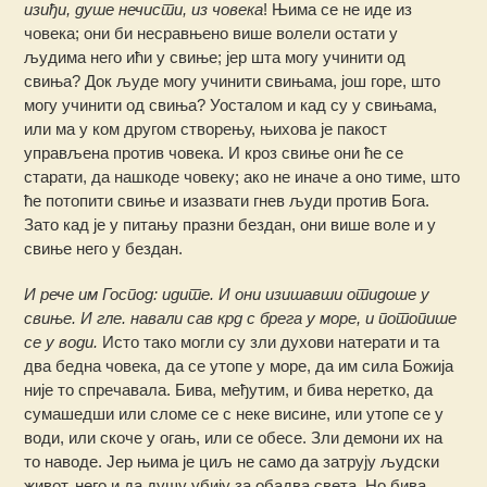
изиђи, душе нечисти, из човека
! Њима се не иде из
човека; они би несравњено више волели остати у
људима него ићи у свиње; јер шта могу учинити од
свиња? Док људе могу учинити свињама, још горе, што
могу учинити од свиња? Уосталом и кад су у свињама,
или ма у ком другом створењу, њихова је пакост
управљена против човека. И кроз свиње они ће се
старати, да нашкоде човеку; ако не иначе а оно тиме, што
ће потопити свиње и изазвати гнев људи против Бога.
Зато кад је у питању празни бездан, они више воле и у
свиње него у бездан.
И рече им Господ: идите. И они изишавши отидоше у
свиње. И гле. навали сав крд с брега у море, и потопише
се у води.
Исто тако могли су зли духови натерати и та
два бедна човека, да се утопе у море, да им сила Божија
није то спречавала. Бива, међутим, и бива неретко, да
сумашедши или сломе се с неке висине, или утопе се у
води, или скоче у огањ, или се обесе. Зли демони их на
то наводе. Јер њима је циљ не само да затрују људски
живот, него и да душу убију за обадва света. Но бива