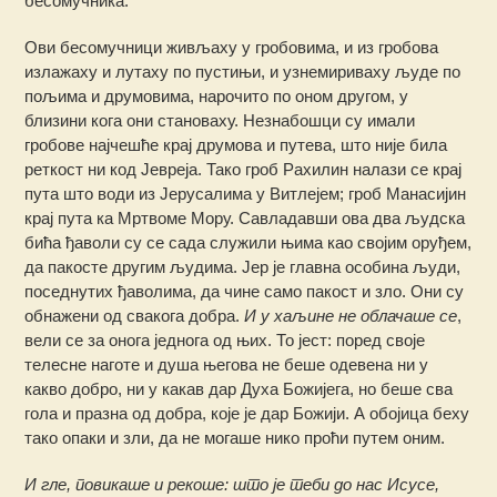
бесомучника.
Ови бесомучници живљаху у гробовима, и из гробова
излажаху и лутаху по пустињи, и узнемириваху људе по
пољима и друмовима, нарочито по оном другом, у
близини кога они становаху. Незнабошци су имали
гробове најчешће крај друмова и путева, што није била
реткост ни код Јевреја. Тако гроб Рахилин налази се крај
пута што води из Јерусалима у Витлејем; гроб Манасијин
крај пута ка Мртвоме Мору. Савладавши ова два људска
бића ђаволи су се сада служили њима као својим оруђем,
да пакосте другим људима. Јер је главна особина људи,
поседнутих ђаволима, да чине само пакост и зло. Они су
обнажени од свакога добра.
И у хаљине не облачаше се
,
вели се за онога једнога од њих. То јест: поред своје
телесне наготе и душа његова не беше одевена ни у
какво добро, ни у какав дар Духа Божијега, но беше сва
гола и празна од добра, које је дар Божији. А обојица беху
тако опаки и зли, да не могаше нико проћи путем оним.
И гле, повикаше и рекоше: што је теби до нас Исусе,