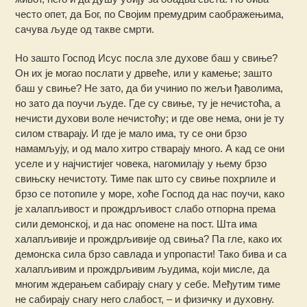
често опет, да Бог, по Својим премудрим саображењима,
сачува људе од такве смрти.
Но зашто Господ Исус посла зле духове баш у свиње?
Он их је могао послати у дрвеће, или у камење; зашто
баш у свиње? Не зато, да би учинио по жељи ђаволима,
но зато да поучи људе. Где су свиње, ту је нечистоћа, а
нечисти духови воле нечистоћу; и где ове нема, они је ту
силом стварају. И где је мало има, ту се они брзо
намамљују, и од мало хитро стварају много. А кад се они
уселе и у најчистијег човека, нагомилају у њему брзо
свињску нечистоту. Тиме пак што су свиње похрлиле и
брзо се потопиле у море, хоће Господ да нас поучи, како
је халапљивост и прождрљивост слабо отпорна према
сили демонској, и да нас опомене на пост. Шта има
халапљивије и прождрљивије од свиња? Па гле, како их
демонска сила брзо савлада и упропасти! Тако бива и са
халапљивим и прождрљивим људима, који мисле, да
многим ждерањем сабирају снагу у себе. Међутим тиме
не сабирају снагу него слабост, – и физичку и духовну.