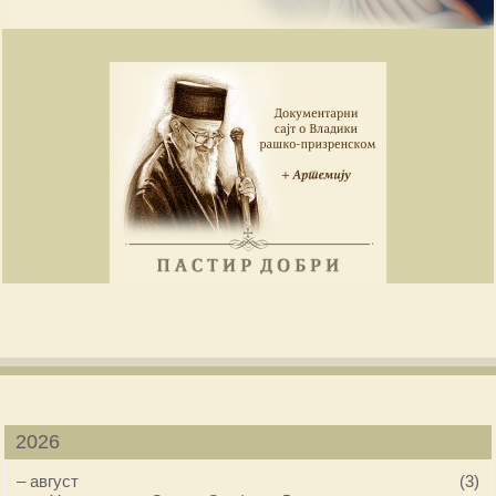
2026
–
август
(3)