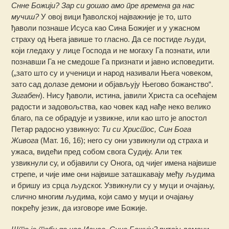
Снне Божији? Зар си дошао амо пре времена да нас
мучиш?
У овој вици ђаволској најважније је то, што
ђаволи познаше Исуса као Сина Божијег и у ужасном
страху од Њега јавише то гласно. Да се постиде људи,
који гледаху у лице Господа и не могаху Га познати, или
познавши Га не смедоше Га признати и јавно исповедити.
(„зато што су и ученици и народ називали Њега човеком,
зато сад долазе демони и објављују Његово божанство“.
Зигабен
). Нису ђаволи, истина, јавили Христа са осећајем
радости и задовољства, као човек кад нађе неко велико
благо, па се обрадује и узвикне, или као што је апостол
Петар радосно узвикнуо:
Ти си Христос, Син Бога
Живога
(Мат. 16, 16); него су они узвикнули од страха и
ужаса, видећи пред собом свога Судију. Али тек
узвикнули су, и објавили су Онога, од чијег имена највише
стрепе, и чије име они највише заташкавају међу људима
и бришу из срца људског. Узвикнули су у муци и очајању,
слично многим људима, који само у муци и очајању
покрећу језик, да изговоре име Божије.