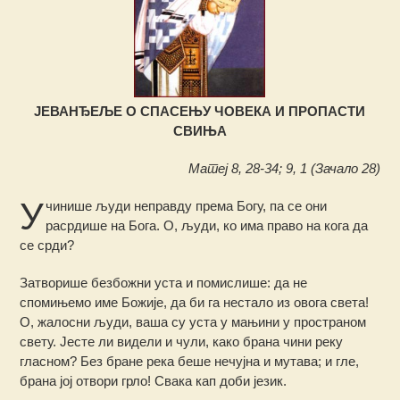
ЈЕВАНЂЕЉЕ О СПАСЕЊУ ЧОВЕКА И ПРОПАСТИ
СВИЊА
Матеј 8, 28-34; 9, 1 (Зачало 28)
У
чинише људи неправду према Богу, па се они
расрдише на Бога. О, људи, ко има право на кога да
се срди?
Затворише безбожни уста и помислише: да не
спомињемо име Божије, да би га нестало из овога света!
О, жалосни људи, ваша су уста у мањини у пространом
свету. Јесте ли видели и чули, како брана чини реку
гласном? Без бране река беше нечујна и мутава; и гле,
брана јој отвори грло! Свака кап доби језик.