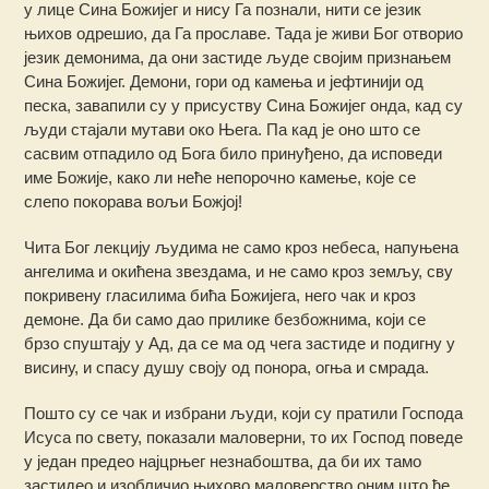
у лице Сина Божијег и нису Га познали, нити се језик
њихов одрешио, да Га прославе. Тада је живи Бог отворио
језик демонима, да они застиде људе својим признањем
Сина Божијег. Демони, гори од камења и јефтинији од
песка, завапили су у присуству Сина Божијег онда, кад су
људи стајали мутави око Њега. Па кад је оно што се
сасвим отпадило од Бога било принуђено, да исповеди
име Божије, како ли неће непорочно камење, које се
слепо покорава вољи Божјој!
Чита Бог лекцију људима не само кроз небеса, напуњена
ангелима и окићена звездама, и не само кроз земљу, сву
покривену гласилима бића Божијега, него чак и кроз
демоне. Да би само дао прилике безбожнима, који се
брзо спуштају у Ад, да се ма од чега застиде и подигну у
висину, и спасу душу своју од понора, огња и смрада.
Пошто су се чак и избрани људи, који су пратили Господа
Исуса по свету, показали маловерни, то их Господ поведе
у један предео најцрњег незнабоштва, да би их тамо
застидео и изобличио њихово маловерство оним што ће