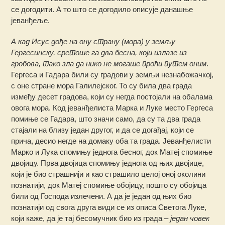
се догодити. А то што се догодило описује данашње
јеванђеље.
А кад Исус дође на ону страну (мора) у земљу
Гергесинску, сретоше га два бесна, који излазе из
гробова, тако зла да нико не могаше проћи путем оним
.
Гергеса и Гадара били су градови у земљи незнабожачкој,
с оне стране мора Галилејског. То су била два града
између десет градова, који су негда постојали на обалама
овога мора. Код јеванђелиста Марка и Луке место Гергеса
помиње се Гадара, што значи само, да су та два града
стајали на близу један другог, и да се догађај, који се
прича, десио негде на домаку оба та града. Јеванђелисти
Марко и Лука спомињу једнога бесног, док Матеј спомиње
двојицу. Прва двојица спомињу једнога од њих двојице,
који је био страшнији и као страшило целој оној околини
познатији, док Матеј спомиње обојицу, пошто су обојица
били од Господа излечени. А да је један од њих био
познатији од свога друга види се из описа Светога Луке,
који каже, да је тај бесомучник био из града –
један човек