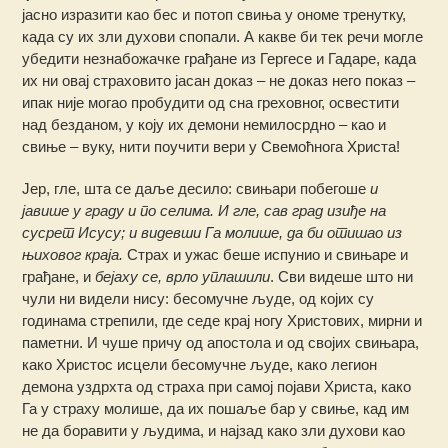
јасно изразити као бес и потоп свиња у ономе тренутку,
када су их зли духови спопали. А какве би тек речи могле
убедити незнабожачке грађане из Гергесе и Гадаре, када
их ни овај страховито јасан доказ – не доказ него показ –
ипак није могао пробудити од сна греховног, освестити
над безданом, у коју их демони немилосрдно – као и
свиње – вуку, нити поучити вери у Свемоћнога Христа!
Јер, гле, шта се даље десило: свињари побегоше
и
јавише у граду и по селима. И гле, сав град изиђе на
сусрет Исусу; и видевши Га молише, да би отишао из
њиховог краја.
Страх и ужас беше испунио и свињаре и
грађане, и
бејаху се, врло уплашили
. Сви видеше што ни
чули ни видели нису: бесомучне људе, од којих су
годинама стрепили, где седе крај ногу Христових, мирни и
паметни. И чуше причу од апостола и од својих свињара,
како Христос исцели бесомучне људе, како легион
демона уздрхта од страха при самој појави Христа, како
Га у страху молише, да их пошаље бар у свиње, кад им
не да боравити у људима, и најзад како зли духови као