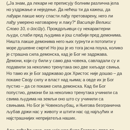
(„Ја знам, да лекари не преписују болним различна јела
но уздржање и неједење. Да нећеш ти да кажеш, да
лађари лакше могу спасти лађу претоварену, него ли
лађу умерено натоварену и лаку?“
Василије Велики:
Слово 10, о посту
). Прождрљивци су некарактерни
људи, слаби пред људима и још слабији пред демонима.
Ништа лакше демонима него њих гурнути и потопити у
море душевне смрти! Но још је из тога јасна поука, колико
је страшна сила демонска, кад је Бог не задржава.
Демони, који су били у само два човека, савладали су и
подавили за неколико тренутака око две хиљаде свиња.
Но тамо их је Бог задржавао док Христос није дошао – да
покаже Своју силу и власт над њима; а овде их је Бог
пустио – да се покаже сила демонска. Кад би Бог
попустио, демони би за неколико тренутака учинили са
свима људима на земљи оно што су учинили са
свињама. Но Бог је Човекољубац, и Његова безгранична
љубав држи нас у животу и штити нас од најљућих и
најстрашнијих непријатеља наших.