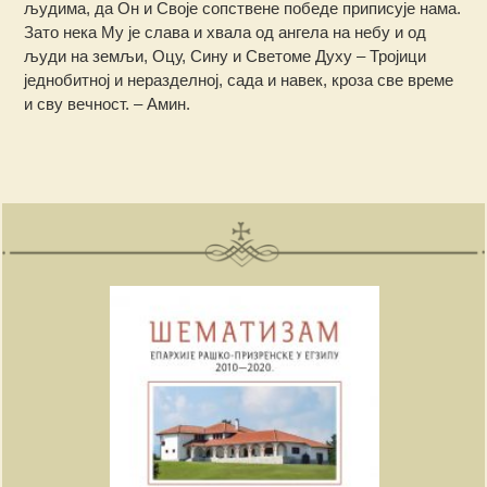
људима, да Он и Своје сопствене победе приписује нама.
Зато нека Му је слава и хвала од ангела на небу и од
људи на земљи, Оцу, Сину и Светоме Духу – Тројици
једнобитној и неразделној, сада и навек, кроза све време
и сву вечност. – Амин.