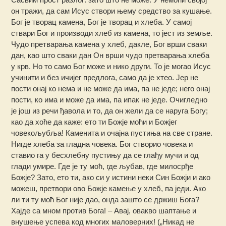
он тражи, да сам Исус створи њему средство за кушање.
Бог је творац камена, Бог је творац и хлеба. У самој
ствари Бог и производи хлеб из камена, то јест из земље.
Чудо претварања камена у хлеб, дакле, Бог врши сваки
дан, као што сваки дан Он врши чудо претварања хлеба
у крв. Но то само Бог може и нико други. То је могао Исус
учинити и без ичијег предлога, само да је хтео. Јер не
пости онај ко нема и не може да има, па не једе; него онај
пости, ко има и може да има, па ипак не једе. Очигледно
је још из речи ђавола и то, да он жели да се наруга Богу;
као да хоће да каже: ето ти Божје моћи и Божјег
човекољубља! Каменита и очајна пустиња на све стране.
Нигде хлеба за гладна човека. Бог створио човека и
ставио га у бесхлебну пустињу да се глађу мучи и од
глади умире. Где је ту моћ, где љубав, где милосрђе
Божје? Зато, ето ти, ако си у истини неки Син Божји и ако
можеш, претвори ово Божје камење у хлеб, па једи. Ако
ли ти ту моћ Бог није дао, онда зашто се држиш Бога?
Хајде са мном против Бога! – Авај, овакво шаптање и
внушење успева код многих маловерних! („Никад не