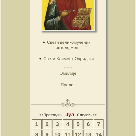
Свети великомученик
Пантелејмон
Свети Климент Охридски
Омилије
Пролог
Јул
<<Претходни
Следећи>>
1
2
3
4
5
6
7
8
9
10
11
12
13
14