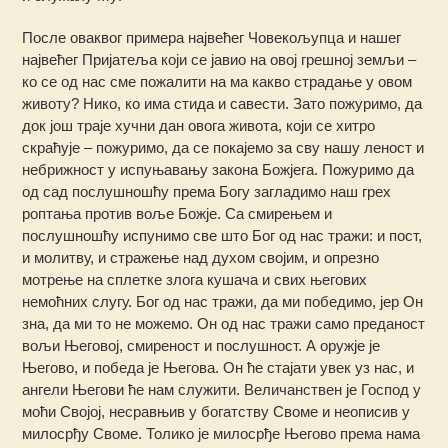
После оваквог примера највећег Човекољупца и нашег
највећег Пријатеља који се јавио на овој грешној земљи –
ко се од нас сме пожалити на ма какво страдање у овом
животу? Нико, ко има стида и савести. Зато пожуримо, да
док још траје хучни дан овога живота, који се хитро
скраћује – пожуримо, да се покајемо за сву нашу леност и
небрижност у испуњавању закона Божјега. Пожуримо да
од сад послушношћу према Богу загладимо наш грех
роптања против воље Божје. Са смирењем и
послушношћу испунимо све што Бог од нас тражи: и пост,
и молитву, и стражење над духом својим, и опрезно
мотрење на сплетке злога кушача и свих његових
немоћних слугу. Бог од нас тражи, да ми победимо, јер Он
зна, да ми то не можемо. Он од нас тражи само преданост
вољи Његовој, смиреност и послушност. А оружје је
Његово, и победа је Његова. Он ће стајати увек уз нас, и
ангели Његови ће нам служити. Величанствен је Господ у
моћи Својој, несравњив у богатству Своме и неописив у
милосрђу Своме. Толико је милосрђе Његово према нама