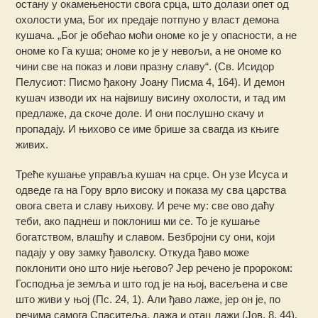
остану у окамењености свога срца, што долази опет од
охолости ума, Бог их предаје потпуно у власт демона
кушача. „Бог је обећао моћи ономе ко је у опасности, а не
ономе ко Га куша; ономе ко је у невољи, а не ономе ко
чини све на показ и лови празну славу“. (Св. Исидор
Пелусиот: Писмо ђакону Јоану Писма 4, 164). И демон
кушач изводи их на највишу висину охолости, и тад им
предлаже, да скоче доле. И они послушно скачу и
пропадају. И њихово се име брише за свагда из књиге
живих.
Треће кушање управља кушач на срце. Он узе Исуса и
одведе га на Гору врло високу и показа му сва царства
овога света и славу њихову. И рече му: све ово даћу
теби, ако паднеш и поклониш ми се. То је кушање
богатством, влашћу и славом. Безбројни су они, који
падају у ову замку ђаволску. Откуда ђаво може
поклонити оно што није његово? Јер речено је пророком:
Господња је земља и што год је на њој, васељена и све
што живи у њој (Пс. 24, 1). Али ђаво лаже, јер он је, по
речима самога Спаситеља, лажа и отац лажи (Јов. 8, 44).