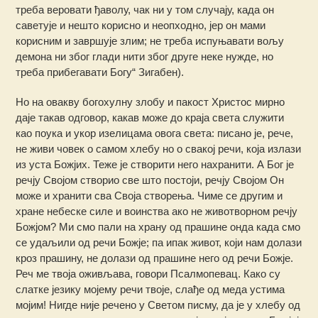
треба веровати ђаволу, чак ни у том случају, када он
саветује и нешто корисно и неопходно, јер он мами
корисним и завршује злим; не треба испуњавати вољу
демона ни због глади нити због друге неке нужде, но
треба прибегавати Богу“ Зигабен).
Но на овакву богохулну злобу и пакост Христос мирно
даје такав одговор, какав може до краја света служити
као поука и укор изелицама овога света: писано је, рече,
не живи човек о самом хлебу но о свакој речи, која излази
из уста Божјих. Теже је створити него нахранити. А Бог је
речју Својом створио све што постоји, речју Својом Он
може и хранити сва Своја створења. Чиме се другим и
хране небеске силе и воинства ако не животворном речју
Божјом? Ми смо пали на храну од прашине онда када смо
се удаљили од речи Божје; па ипак живот, који нам долази
кроз прашину, не долази од прашине него од речи Божје.
Реч ме твоја оживљава, говори Псалмопевац. Како су
слатке језику мојему речи твоје, слађе од меда устима
мојим! Нигде није речено у Светом писму, да је у хлебу од