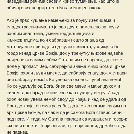
наведеним речима сасвим криво тумачење, као што је
обичај свих непријатеља Бога и Божјег закона.
Ако је прво кушање намењено за поуку изелицама и
сладострасницима, то је ово друго намењено за поуку
охолим зналцима, умним гордељивцима и
књижевницима, који сабравши нешто знања од
материјалне природе и од чулног живота, уздижу себе
гордо изнад цркве Божје, док у тренутку њихове највеће
опијености самим собом Сатана им не нареди, да скоче
доле у пропаст. Јер, сабирајући знања мимо Бога и цркве
Божје, охоли људи мисле, да сабирају снагу, док у ствари
они сабирају немоћ. Ко увећава охолост, увећава немоћ.
Ко се удаљује од Бога, бива све мањи и мањи духом и
силом, док најзад не ишчезне као пухор у ветру. И кад
охол човек увећа немоћ своју до краја, и кад се удаљи од
Бога до краја, он сматра себе, да је стао ногама својим на
врх цркве Божје, па чак и да је самога Бога ставио себи
под ноге. И тада му Сатана прилази са кушањем и говори:
скочи и полети! Твоји ангели, тј. твоји идоли, држаће те да
не паднеш!