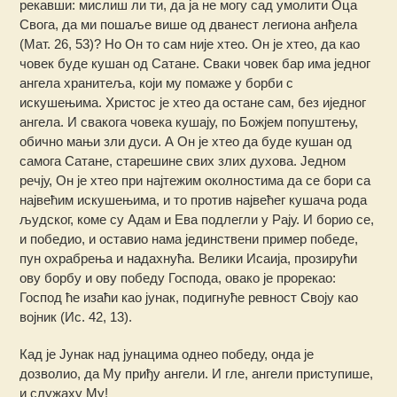
рекавши: мислиш ли ти, да ја не могу сад умолити Оца
Свога, да ми пошаље више од дванест легиона анђела
(Мат. 26, 53)? Но Он то сам није хтео. Он је хтео, да као
човек буде кушан од Сатане. Сваки човек бар има једног
ангела хранитеља, који му помаже у борби с
искушењима. Христос је хтео да остане сам, без иједног
ангела. И свакога човека кушају, по Божјем попуштењу,
обично мањи зли дуси. А Он је хтео да буде кушан од
самога Сатане, старешине свих злих духова. Једном
речју, Он је хтео при најтежим околностима да се бори са
највећим искушењима, и то против највећег кушача рода
људског, коме су Адам и Ева подлегли у Рају. И борио се,
и победио, и оставио нама јединствени пример победе,
пун охрабрења и надахнућа. Велики Исаија, прозирући
ову борбу и ову победу Господа, овако је прорекао:
Господ ће изаћи као јунак, подигнуће ревност Своју као
војник (Ис. 42, 13).
Кад је Јунак над јунацима однео победу, онда је
дозволио, да Му приђу ангели. И гле, ангели приступише,
и служаху Му!