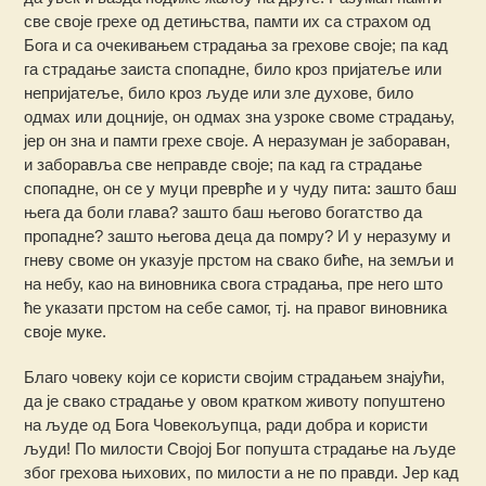
све своје грехе од детињства, памти их са страхом од
Бога и са очекивањем страдања за грехове своје; па кад
га страдање заиста спопадне, било кроз пријатеље или
непријатеље, било кроз људе или зле духове, било
одмах или доцније, он одмах зна узроке своме страдању,
јер он зна и памти грехе своје. А неразуман је забораван,
и заборавља све неправде своје; па кад га страдање
спопадне, он се у муци преврће и у чуду пита: зашто баш
њега да боли глава? зашто баш његово богатство да
пропадне? зашто његова деца да помру? И у неразуму и
гневу своме он указује прстом на свако биће, на земљи и
на небу, као на виновника свога страдања, пре него што
ће указати прстом на себе самог, тј. на правог виновника
своје муке.
Благо човеку који се користи својим страдањем знајући,
да је свако страдање у овом кратком животу попуштено
на људе од Бога Човекољупца, ради добра и користи
људи! По милости Својој Бог попушта страдање на људе
због грехова њихових, по милости а не по правди. Јер кад