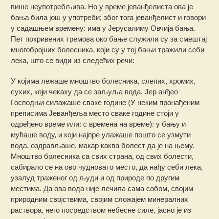
више неупотребљива. Но у време јеванђелиста ова је
бања била још у употреби; због тога јеванђелист и говори
у садашњем времену: има у Јерусалиму Овчија бања.
Пет покривених тремова око бање служили су за смештај
многобројних болесника, који су у тој бањи тражили себи
лека, што се види из следећих речи:
У којима лежаше мноштво болесника, слепих, хромих,
сухих, који чекаху да се заљуља вода. Јер анђео
Господњи силажаше сваке године (У неким пронађеним
преписима Јеванђеља место сваке године стоји у
одређено време или: с времена на време): у бању и
мућаше воду, и који најпре улажаше пошто се узмути
вода, оздрављаше, макар каква болест да је на њему.
Мноштво болесника са свих страна, од свих болести,
сабирало се на ово чудновато место, да нађу себи лека,
узалуд траженог од људи и од природе по другим
местима. Да ова вода није лечила сама собом, својим
природним својствима, својим сложајем минералних
раствора, него посредством небесне силе, јасно је из