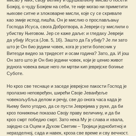
Божјој, о чуду Божјем на себи, те није могао ни приметити
њихове ситне и злоковарне мисли, које су се скривале
као змије испод лишћа. Он је мислио о прослављању
Господа Исуса, свога Добротвора, а Јевреји су мислили о
убиству Његовом. Јер се каже даље: и гледаху Јевреји
да убију Исуса (Јов. 5, 16). Зашто да Га убију? Је ли зато
што је Он био једини човек, кога је узети болесник у
Витезди видео за тридесет и осам година? Зато, да. И још
Он зато што је Он био једини човек, који је ценио живот
једнога човека више него ли мртви кип јеврејске богиње
Суботе.
Но кроз све теснаце и заседе јеврејске пакости Господ је
пролазио неповређен, ширећи Своје Јеванђеље
човекољубља делом и речју, све до онога часа када је
Њему било угодно, да се пусти Јеврејима у руке, да би
кроз понижење показао Своју праву величину, и да би
кроз смрт победио смрт. Зато нека Му је слава и хвала,
заједно са Оцем и Духом Светим – Тројици једнобитној и
неразделној, сада и навек, кроза све време и сву вечност.