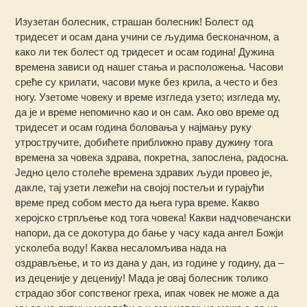
Изузетан болесник, страшан болесник! Болест од
тридесет и осам дана учини се људима бесконачном, а
како ли тек болест од тридесет и осам година! Дужина
времена зависи од нашег стања и расположења. Часови
среће су крилати, часови муке без крила, а често и без
ногу. Узетоме човеку и време изгледа узето; изгледа му,
да је и време непомично као и он сам. Ако ово време од
тридесет и осам година боловања у најмању руку
утростручите, добићете приближно праву дужину тога
времена за човека здрава, покретна, запослена, радосна.
Једно цело столеће времена здравих људи провео је,
дакле, тај узети лежећи на својој постељи и гурајући
време пред собом место да њега гура време. Какво
херојско стрпљење код тога човека! Какви надчовечански
напори, да се докотура до бање у часу када ангел Божји
усколеба воду! Каква несаломљива нада на
оздрављење, и то из дана у дан, из године у годину, да –
из деценије у деценију! Мада је овај болесник толико
страдао због сопственог греха, ипак човек не може а да