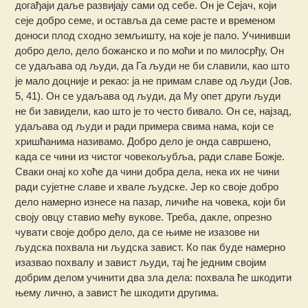
догађаји даље развијају сами од себе. Он је Сејач, који
сеје добро семе, и оставља да семе расте и временом
доноси плод сходно земљишту, на које је пало. Учинивши
добро дело, дело божанско и по моћи и по милосрђу, Он
се удаљава од људи, да Га људи не би славили, као што
је мало доцније и рекао: ја не примам славе од људи (Јов.
5, 41). Он се удаљава од људи, да Му опет други људи
не би завидели, као што је то често бивало. Он се, најзад,
удаљава од људи и ради примера свима нама, који се
хришћанима називамо. Добро дело је онда савршено,
када се чини из чистог човекољубља, ради славе Божје.
Сваки онај ко хоће да чини добра дела, нека их не чини
ради сујетне славе и хвале људске. Јер ко своје добро
дело намерно изнесе на пазар, личиће на човека, који би
своју овцу ставио мећу вукове. Треба, дакле, опрезно
чувати своје добро дело, да се њиме не изазове ни
људска похвала ни људска завист. Ко пак буде намерно
изазвао похвалу и завист људи, тај ће једним својим
добрим делом учинити два зла дела: похвала ће шкодити
њему лично, а завист ће шкодити другима.