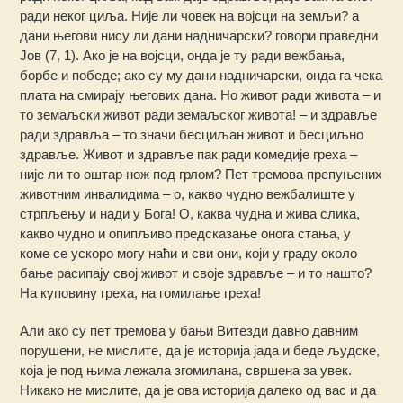
ради неког циља. Није ли човек на војсци на земљи? а
дани његови нису ли дани надничарски? говори праведни
Јов (7, 1). Ако је на војсци, онда је ту ради вежбања,
борбе и победе; ако су му дани надничарски, онда га чека
плата на смирају његових дана. Но живот ради живота – и
то земаљски живот ради земаљског живота! – и здравље
ради здравља – то значи бесциљан живот и бесциљно
здравље. Живот и здравље пак ради комедије греха –
није ли то оштар нож под грлом? Пет тремова препуњених
животним инвалидима – о, какво чудно вежбалиште у
стрпљењу и нади у Бога! О, каква чудна и жива слика,
какво чудно и опипљиво предсказање онога стања, у
коме се ускоро могу наћи и сви они, који у граду около
бање расипају свој живот и своје здравље – и то нашто?
На куповину греха, на гомилање греха!
Али ако су пет тремова у бањи Витезди давно давним
порушени, не мислите, да је историја јада и беде људске,
која је под њима лежала згомилана, свршена за увек.
Никако не мислите, да је ова историја далеко од вас и да