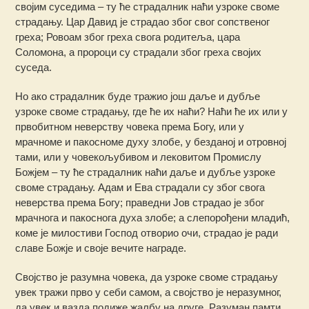
својим суседима – ту ће страдалник наћи узроке своме
страдању. Цар Давид је страдао због свог сопственог
греха; Ровоам због греха свога родитеља, цара
Соломона, а пророци су страдали због греха својих
суседа.
Но ако страдалник буде тражио још даље и дубље
узроке своме страдању, где ће их наћи? Наћи ће их или у
првобитном неверству човека према Богу, или у
мрачноме и пакосноме духу злобе, у безданој и отровној
тами, или у човекољубивом и лековитом Промислу
Божјем – ту ће страдалник наћи даље и дубље узроке
своме страдању. Адам и Ева страдали су због свога
неверства према Богу; праведни Јов страдао је због
мрачнога и пакоснога духа злобе; а слепорођени младић,
коме је милостиви Господ отворио очи, страдао је ради
славе Божје и своје вечите награде.
Својство је разумна човека, да узроке своме страдању
увек тражи прво у себи самом, а својство је неразумног,
да увек и вазда подиже жалбу на друге. Разуман памти