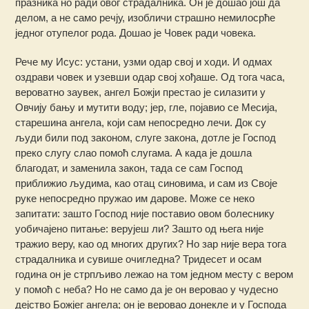
празника но ради овог страдалника. Он је дошао још да
делом, а не само речју, изобличи страшно немилосрће
једног отупелог рода. Дошао је Човек ради човека.
Рече му Исус: устани, узми одар свој и ходи. И одмах
оздрави човек и узевши одар свој хођаше. Од тога часа,
вероватно заувек, ангел Божји престао је силазити у
Овчију бању и мутити воду; јер, гле, појавио се Месија,
старешина ангела, који сам непосредно лечи. Док су
људи били под законом, слуге закона, дотле је Господ
преко слугу слао помоћ слугама. А када је дошла
благодат, и заменила закон, тада се сам Господ
приближио људима, као отац синовима, и сам из Своје
руке непосредно пружао им дарове. Може се неко
запитати: зашто Господ није поставио овом болеснику
уобичајено питање: верујеш ли? Зашто од њега није
тражио веру, као од многих других? Но зар није вера тога
страдалника и сувише очигледна? Тридесет и осам
година он је стрпљиво лежао на том једном месту с вером
у помоћ с неба? Но не само да је он веровао у чудесно
дејство Божјег ангела; он је веровао донекле и у Господа