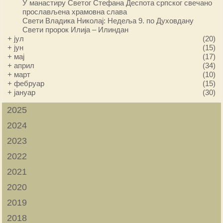
У манастиру Светог Стефана Деспота српског свечано
прослављена храмовна слава
Свети Владика Николај: Недеља 9. по Духовдану
Свети пророк Илија – Илиндан
+
јул
(20)
+
јун
(15)
+
мај
(17)
+
април
(34)
+
март
(10)
+
фебруар
(15)
+
јануар
(30)
2025
2024
2023
2022
2021
2020
2019
2018