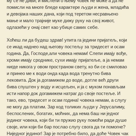
му се не диви; и мислећи о њему човек не може а да не
помисли на многе бледе карактере људи и жена, младића
и девојака наших дана, који под теретом несравњено
мање и мало трајније муке дижу руку на свој живот,
одлазећи у онај свет као убице самих себе.
Хоћеш ли да будеш здрав! упита га једини пријатељ, који
се икад наднео над његову постељу за тридесет и осам
година. Да, Господе,али човека немам! Слепи имају вође,
хроми имају сроднике, сухи имају пријатеље, а ја немам
нигде никога у овом пространом свету, ко би се смиловао
и принео ме к води онда када вода тренутно бива
лековита. Док ја догамижем до воде, дотле већ други
бива спуштен у воду и исцељен, и ја с муком понављам
исти напор док догамижем натраг до своје постеље. И
тако, ево, тридесет и осам година! човека немам, а слугу
не могу да платим. Зар код толиких људи у Јерусалиму,
беспослених, богатих, моћних, да нема баш ни једног
јединог човека, који би ти пружио руку помоћи ради душе
своје, или који би бар послао слугу свога да ти помогне?
Ниједног јединог! Зар је потребно било, да доће Човек чак