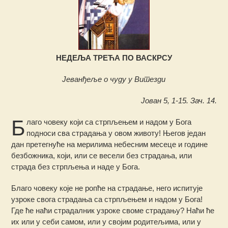
НЕДЕЉА ТРЕЋА ПО ВАСКРСУ
Јеванђеље о чуду у Витезди
Јован 5, 1-15. Зач. 14.
Б
лаго човеку који са стрпљењем и надом у Бога
подноси сва страдања у овом животу! Његов један
дан претегнуће на мерилима небесним месеце и године
безбожника, који, или се весели без страдања, или
страда без стрпљења и наде у Бога.
Благо човеку које не ропће на страдање, него испитује
узроке свога страдања са стрпљењем и надом у Бога!
Где ће наћи страдалник узроке своме страдању? Наћи ће
их или у себи самом, или у својим родитељима, или у