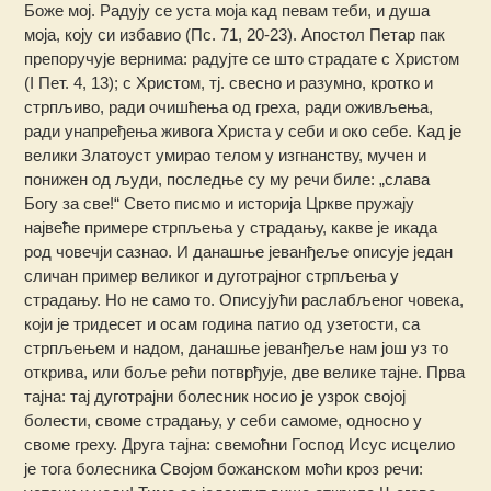
Боже мој. Радују се уста моја кад певам теби, и душа
моја, коју си избавио (Пс. 71, 20-23). Апостол Петар пак
препоручује вернима: радујте се што страдате с Христом
(I Пет. 4, 13); с Христом, тј. свесно и разумно, кротко и
стрпљиво, ради очишћења од греха, ради оживљења,
ради унапређења живога Христа у себи и око себе. Кад је
велики Златоуст умирао телом у изгнанству, мучен и
понижен од људи, последње су му речи биле: „слава
Богу за све!“ Свето писмо и историја Цркве пружају
највеће примере стрпљења у страдању, какве је икада
род човечји сазнао. И данашње јеванђеље описује један
сличан пример великог и дуготрајног стрпљења у
страдању. Но не само то. Описујући раслабљеног човека,
који је тридесет и осам година патио од узетости, са
стрпљењем и надом, данашње јеванђеље нам још уз то
открива, или боље рећи потврђује, две велике тајне. Прва
тајна: тај дуготрајни болесник носио је узрок својој
болести, своме страдању, у себи самоме, односно у
своме греху. Друга тајна: свемоћни Господ Исус исцелио
је тога болесника Својом божанском моћи кроз речи: