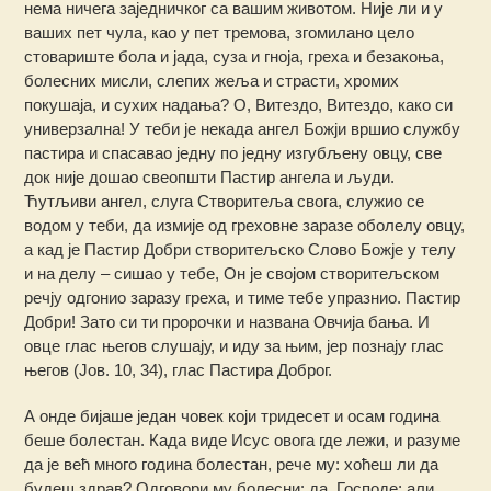
нема ничега заједничког са вашим животом. Није ли и у
ваших пет чула, као у пет тремова, згомилано цело
стовариште бола и јада, суза и гноја, греха и безакоња,
болесних мисли, слепих жеља и страсти, хромих
покушаја, и сухих надања? О, Витездо, Витездо, како си
универзална! У теби је некада ангел Божји вршио службу
пастира и спасавао једну по једну изгубљену овцу, све
док није дошао свеопшти Пастир ангела и људи.
Ћутљиви ангел, слуга Створитеља свога, служио се
водом у теби, да измије од греховне заразе оболелу овцу,
а кад је Пастир Добри створитељско Слово Божје у телу
и на делу – сишао у тебе, Он је својом створитељском
речју одгонио заразу греха, и тиме тебе упразнио. Пастир
Добри! Зато си ти пророчки и названа Овчија бања. И
овце глас његов слушају, и иду за њим, јер познају глас
његов (Јов. 10, 34), глас Пастира Доброг.
А онде бијаше један човек који тридесет и осам година
беше болестан. Када виде Исус овога где лежи, и разуме
да је већ много година болестан, рече му: хоћеш ли да
будеш здрав? Одговори му болесни: да, Господе; али