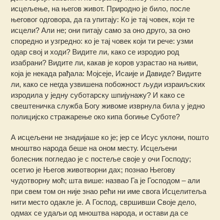
исцељење, на његов живот. Природно је било, после
његовог одговора, да га упитају: Ко је тај човек, који те
исцели? Али не; они питају само за оно друго, за оно
споредно и узгредно: ко је тај човек који ти рече: узми
одар свој и ходи? Видите ли, како се изродио род
изабрани? Видите ли, какав је коров узрастао на њиви,
која је некада рађала: Мојсеје, Исаије и Давиде? Видите
ли, како се негда узвишена побожност људи израиљских
изродила у једну суботарску шпијунажу? И како се
свештеничка служба Богу живоме изврнула била у једно
полицијско стражарење око кипа богиње Суботе?
А исцељени не знадијаше ко је; јер се Исус уклони, пошто
мноштво народа беше на оном месту. Исцељени
болесник погледао је с постеље своје у очи Господу;
осетио је Његов животворни дах; познао Његову
чудотворну моћ; шта више: назвао Га је Господом – али
при свем том он није знао рећи ни име свога Исцелитеља
нити место одакле је. А Господ, свршивши Своје дело,
одмах се удаљи од мноштва народа, и остави да се