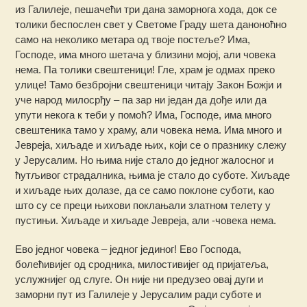
из Галилеје, пешачећи три дана заморнога хода, док се
толики беспослен свет у Светоме Граду шета даноноћно
само на неколико метара од твоје постеље? Има,
Господе, има много шетача у близини мојој, али човека
нема. Па толики свештеници! Гле, храм је одмах преко
улице! Тамо безбројни свештеници читају Закон Божји и
уче народ милосрђу – па зар ни један да дође или да
упути некога к теби у помоћ? Има, Господе, има много
свештеника тамо у храму, али човека нема. Има много и
Јевреја, хиљаде и хиљаде њих, који се о празнику слежу
у Јерусалим. Но њима није стало до једног жалосног и
ћутљивог страдалника, њима је стало до суботе. Хиљаде
и хиљаде њих долазе, да се само поклоне суботи, као
што су се преци њихови поклањали златном телету у
пустињи. Хиљаде и хиљаде Јевреја, али -човека нема.
Ево једног човека – једног јединог! Ево Господа,
болећивијег од сродника, милостивијег од пријатеља,
услужнијег од слуге. Он није ни предузео овај дуги и
заморни пут из Галилеје у Јерусалим ради суботе и