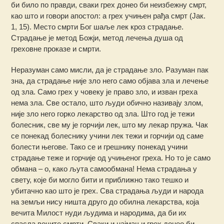
би било по правди, сваки грех донео би неизбежну смрт,
као што и говори апостол: а грех учињен рађа смрт (Јак.
1, 15). Место смрти Бог шаље лек кроз страдање.
Страдање је метод Божји, метод лечења душа од
греховне проказе и смрти.
Неразуман само мисли, да је страдање зло. Разуман пак
зна, да страдање није зло него само објава зла и лечење
од зла. Само грех у човеку је право зло, и изван греха
нема зла. Све остало, што људи обично називају злом,
није зло него горко лекарство од зла. Што год је тежи
болесник, све му је горчији лек, што му лекар пружа. Чак
се понекад болеснику учини лек тежи и горчији од саме
болести његове. Тако се и грешнику понекад учини
страдање теже и горчије од учињеног греха. Но то је само
обмана – о, како љута самообмана! Нема страдања у
свету, које би могло бити и приближно тако тешко и
убитачно као што је грех. Сва страдања људи и народа
на земљи нису ништа друго до обилна лекарства, која
вечита Милост нуди људима и народима, да би их
спасла вечите смрти. Сваки и најмањи грех донео би