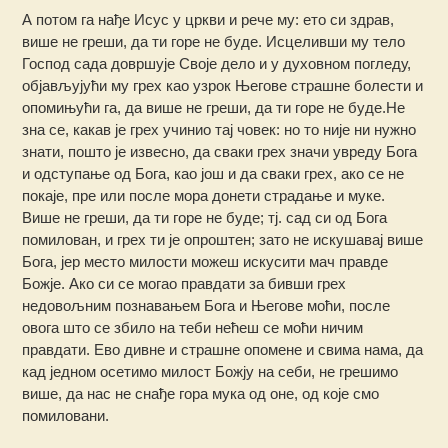
А потом га нађе Исус у цркви и рече му: ето си здрав,
више не греши, да ти горе не буде. Исцеливши му тело
Господ сада довршује Своје дело и у духовном погледу,
објављујући му грех као узрок Његове страшне болести и
опомињући га, да више не греши, да ти горе не буде.Не
зна се, какав је грех учинио тај човек: но то није ни нужно
знати, пошто је извесно, да сваки грех значи увреду Бога
и одступање од Бога, као још и да сваки грех, ако се не
покаје, пре или после мора донети страдање и муке.
Више не греши, да ти горе не буде; тј. сад си од Бога
помилован, и грех ти је опроштен; зато не искушавај више
Бога, јер место милости можеш искусити мач правде
Божје. Ако си се могао правдати за бивши грех
недовољним познавањем Бога и Његове моћи, после
овога што се збило на теби нећеш се моћи ничим
правдати. Ево дивне и страшне опомене и свима нама, да
кад једном осетимо милост Божју на себи, не грешимо
више, да нас не снађе гора мука од оне, од које смо
помиловани.