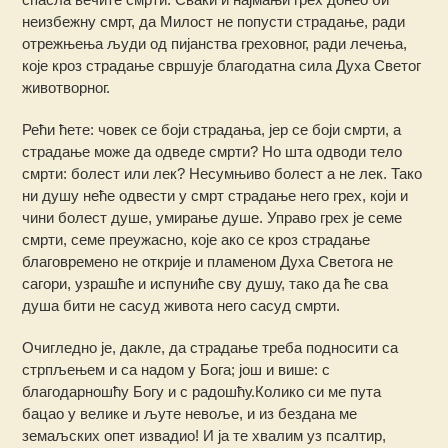
неизбежну смрт, да Милост не попусти страдање, ради
отрежњења људи од пијанства греховног, ради лечења,
које кроз страдање свршује благодатна сила Духа Светог
животворног.
Рећи ћете: човек се боји страдања, јер се боји смрти, а
страдање може да одведе смрти? Но шта одводи тело
смрти: болест или лек? Несумњиво болест а не лек. Тако
ни душу неће одвести у смрт страдање него грех, који и
чини болест душе, умирање душе. Управо грех је семе
смрти, семе преужасно, које ако се кроз страдање
благовремено не открије и пламеном Духа Светога не
сагори, узрашће и испуниће сву душу, тако да ће сва
душа бити не сасуд живота него сасуд смрти.
Очигледно је, дакле, да страдање треба подносити са
стрпљењем и са надом у Бога; још и више: с
благодарношћу Богу и с радошћу.Колико си ме пута
бацао у велике и љуте невоље, и из бездана ме
земаљских опет извадио! И ја те хвалим уз псалтир,