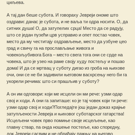
циљева.
А тај дан беше субота. И говораху Јевреји ономе што
оздрави: данас је субота, и не ваља ти одра носити. О, да
ситних душа! О, да затупелих срца! Место да се радују,
што се један пузећи црв усправио и опет постао човек,
место да му честитају оздрављење, место да узбуне цео
град и свичу га на прослављање живога и
човекољубивога Бога – место свега тога они се срде на
човека, што је узео на раме своју худу постељу и пошао
дома! И да се мртвац у суботу дигао из гроба на њихове
очи, они се не би задивили његовом васкрсењу него би га
укорели речима: што си прашљив у суботу?
А он им одговори: који ме исцели он ми рече: узми одар
свој и ходи. А они га запиташе: ко је тај човек који ти рече:
узми одар свој и ходи?Погледајте још један доказ крајње
затупљености Јевреја и њиховог суботарског гатарства!
Исцељени човек прво помиње своје исцељење, као
главну ствар, па онда ношење постеље, као споредну,
док Јевреји сасвим и не обраћају пажњу на његово