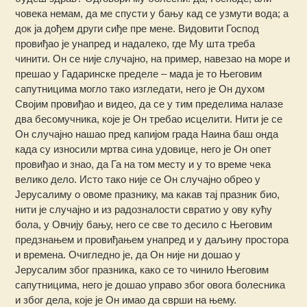
човека немам, да ме спусти у бању кад се узмути вода; а
док ја дођем други сиђе пре мене. Видовити Господ
провиђао је унапред и надалеко, где Му шта треба
чинити. Он се није случајно, на пример, навезао на море и
прешао у Гадаринске пределе – мада је то Његовим
сапутницима могло тако изгледати, него је Он духом
Својим провиђао и видео, да се у тим пределима налазе
два бесомучника, које је Он требао исцелити. Нити је се
Он случајно нашао пред капијом града Наина баш онда
када су износили мртва сина удовице, него је Он опет
провиђао и знао, да Га на том месту и у то време чека
велико дело. Исто тако није се Он случајно обрео у
Јерусалиму о овоме празнику, ма какав тај празник био,
нити је случајно и из радозналости свратио у ову кућу
бола, у Овчију бању, него се све то десило с Његовим
предзнањем и провиђањем унапред и у даљину простора
и времена. Очигледно је, да Он није ни дошао у
Јерусалим због празника, како се то чинило Његовим
сапутницима, него је дошао управо због овога болесника
и због дела, које је Он имао да сврши на њему.