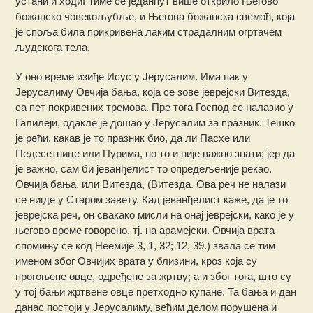
устани и ходи! Тиме се једанпут више открило Његово
божанско човекољубље, и Његова божанска свемоћ, која
је споља била прикривена лаким страдалним огртачем
људскога тела.
У оно време изиђе Исус у Јерусалим. Има пак у
Јерусалиму Овчија бања, која се зове јеврејски Витезда,
са пет покривених тремова. Пре тога Господ се налазио у
Галилеји, одакле је дошао у Јерусалим за празник. Тешко
је рећи, какав је то празник био, да ли Пасхе или
Педесетнице или Пурима, но то и није важно знати; јер да
је важно, сам би јеванђелист то опредељеније рекао.
Овчија бања, или Витезда, (Витезда. Ова реч не налази
се нигде у Старом завету. Кад јеванђелист каже, да је то
јеврејска реч, он свакако мисли на онај јеврејски, како је у
његово време говорено, тј. на арамејски. Овчија врата
спомињу се код Неемије 3, 1, 32; 12, 39.) звала се тим
именом због Овчијих врата у близини, кроз која су
прогоњене овце, одређене за жртву; а и због тога, што су
у тој бањи жртвене овце претходно купане. Та бања и дан
данас постоји у Јерусалиму, већим делом порушена и