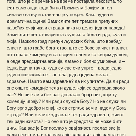
тога, што је с времена на време постајала лековита, то
јест само онда када би по Промислу Божјем ангел
силазио на њу и стављао је у покрет. Како чудна и
драматична сцена! Замислите пет тремова препуних
највећих очајника и страдалника из целог једног народа!
Замислите пет стоваришта људскога бола и јада, суза и
гноја! Наоколо град препун људских бића, што вребају
сласти, што грабе богатство, што се боре за част и власт,
што праве комедију и са својим телом и са својом душом;
а овде предсмртна агонија, лагано и болно умирање, и –
једна једина тачка, куда су све очи упрте – вода; једно
једино ишчекивање – ангела; једна једина жеља –
здравље. Нашто вам здравље? да их упитате. Да ли ради
оне опште комедије тела и душе, која се одиграва около
вас? Но није ли и без вас довољан број оних, који ту
комедију играју? Или ради службе Богу? Но не служи ли
Богу врло добро и онај, ко са стрпљењем и надом у Бога
страда? Или желите здравље тек ради здравља, живот
тек ради живота? Но оно што је средство не може бити
циљ. Кад вас је Бог послао у овај живот, послао вас је
ради неког циља; кад вам даје здравље, даје вам га опет