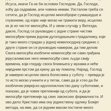
Исуса, иначе Га не би ословио Господом. Да, Господе,
хоћу да оздравим, али човека немам. Уосталом треба се
сетити, да је Господ исцелио многобројне сумашедше и
глувонеме, од којих није могао ни тражити веру, исцелио
их је из чистог милосрћа. И у овом случају у Витезди,
дакле, Господ се руководио с једне стране чистим
милосрђем према једном дугогодишњем страдалнику, који
је тако много страдао у једној немилосрдној средини; с
друге стране он се руководио намером, да тим делом
Свога милосрћа изобличи немилосрђе не само грађана
јерусалимских него немилосрђе свих људи свију
времена, који гледају свога ближњега у мукама и неће
ниједним прстом да крену да му помогну. Најзад, Господ
је намерно исцелио овога болесника у суботу – премда је
то исто могао учинити и у петак, само да је хтео да би
изобличио јеврејско идолопоклонство дану суботноме, и
показао, да је човек претежнији од суботе, и да је
милосрђе претежније од свих законских формалности. И
ово дело Христово има ону јединствену одлику Божјег
метода, на име, да се једним махом постигне много