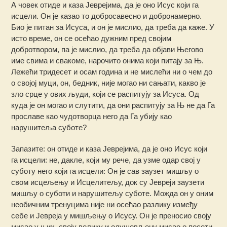
А човек отиде и каза Јеврејима, да је оно Исус који га
исцели. Он је казао то добросавесно и добронамерно.
Био је питан за Исуса, и он је мислио, да треба да каже. У
исто време, он се осећао дужним пред својим
добротвором, па је мислио, да треба да објави Његово
име свима и свакоме, нарочито онима који питају за Њ.
Лежећи тридесет и осам година и не мислећи ни о чем до
о својој муци, он, бедник, није могао ни сањати, какво је
зло срце у ових људи, који се распитују за Исуса. Од
куда је он могао и слутити, да они распитују за Њ не да Га
прославе као чудотворца него да Га убиjу као
нарушитеља суботе?
Запазите: он отиде и каза Јеврејима, да је оно Исус који
га исцели: не, дакле, који му рече, да узме одар свој у
суботу него који га исцели: Он је сав заузет мишљу о
свом исцељењу и Исцелитељу, док су Јевреји заузети
мишљу о суботи и нарушитељу суботе. Можда он у оним
необичним тренуцима није ни осећао разлику између
себе и Јевреја у мишљењу о Исусу. Он је преносио своју
мисао у њих, своју велику и одушевљену мисао о посети