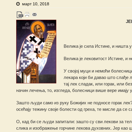
март 10, 2018
ЈЕ
Велика је сила Истине, и ништа у
Велика је лековитост Истине, и н
У својој муци и немоћи болесници
лекара који би давао што слађе л
тај лек сладак, или горак, или бе
начин лечења, то, изгледа, болесници више вере имају у
Зашто људи само из руку Божијих не подносе горак лек?
осећају тежину своје болести од греха, те мисле да се 
О, кад би се људи запитали: зашто су сви лекови за тел
слика и изображење горчине лекова духовних. Јер као ш