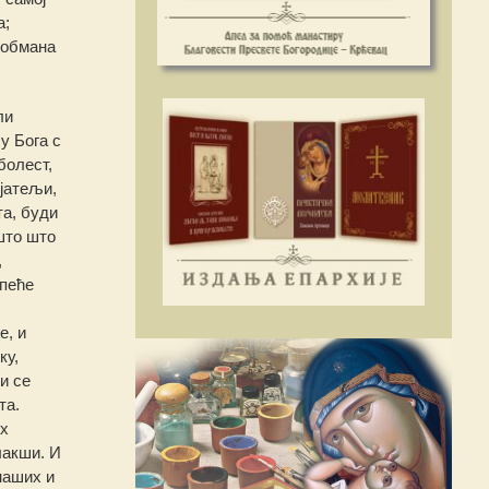
а;
мообмана
ли
у Бога с
болест,
јатељи,
та, буди
што што
,
спеће
е, и
ку,
и се
та.
их
лакши. И
наших и