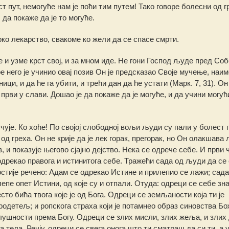
крст пут, немогуће нам је поћи тим путем! Тако говоре болесни од г
да покаже да је то могуће.
ко лекарство, свакоме ко жели да се спасе смрти.
е и узме крст свој, и за мном иде. Не гони Господ људе пред Со
е него је учинио овај позив Он је предсказао Своје мучење, наим
и, и да ће га убити, и трећи дан да ће устати (Марк. 7, 31). Он 
први у слави. Дошао је да покаже да је могуће, и да учини могућ
ује. Ко хоће! По својој слободној вољи људи су пали у болест г
од греха. Он не крије да је лек горак, прегорак, но Он олакшав
в, и показује његово сјајно дејство. Нека се одрече себе. И први 
е одрекао правога и истинитога себе. Тражећи сада од људи да се
остије речено: Адам се одрекао Истине и прилепио се лажи; сад
пе опет Истини, од које су и отпали. Отуда: одреци се себе зна
то бића твога које је од Бога. Одреци се земљаности која ти је
родетељ; и ропскога страха који је потамнео образ синовства Бож
слушности према Богу. Одреци се злих мисли, злих жеља, и злих
ела. Речју, одреци се свега онога што ти сматраш да си ти, а у