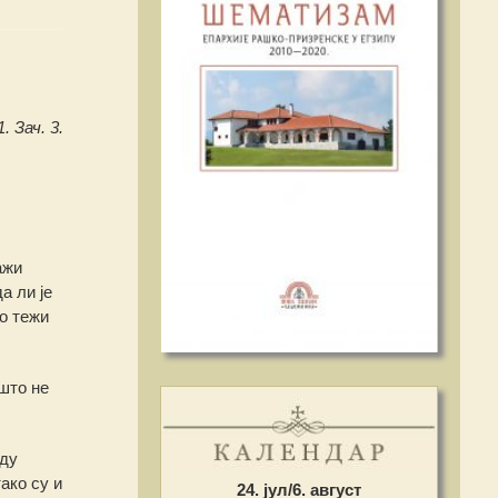
. Зач. 3.
ажи
а ли је
то тежи
што не
уду
ако су и
24. јул/6. август