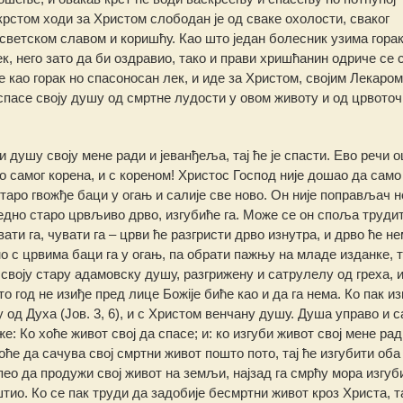
 крстом ходи за Христом слободан је од сваке охолости, сваког
ветском славом и коришћу. Као што један болесник узима горак
ек, него зато да би оздравио, тако и прави хришћанин одриче се с
бе као горак но спасоносан лек, и иде за Христом, својим Лекаром
спасе своју душу од смртне лудости у овом животу и од црвоточ
би душу своју мене ради и јеванђеља, тај ће је спасти. Ево речи 
до самог корена, и с кореном! Христос Господ није дошао да само
старо гвожђе баци у огањ и салије све ново. Он није поправљач н
једно старо црвљиво дрво, изгубиће га. Може се он споља труди
вати га, чувати га – црви ће разгристи дрво изнутра, и дрво ће н
о с црвима баци га у огањ, па обрати пажњу на младе изданке, т
а своју стару адамовску душу, разгрижену и сатрулелу од греха, 
то год не изиђе пред лице Божiје биће као и да га нема. Ко пак из
у од Духа (Јов. 3, 6), и с Христом венчану душу. Душа управо и 
: Ко хоће живот свој да спасе; и: ко изгуби живот свој мене ради
хоће да сачува свој смртни живот пошто пото, тај ће изгубити оба
пео да продужи свој живот на земљи, најзад га смрћу мора изгуби
штио. Ко се пак труди да задобије бесмртни живот кроз Христа, та