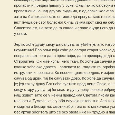
пропасти и предаји ђаволу у руке. Онај пак ко са својим
превозношења над другим људима, и од сваке жеље за с
зато да би показао како он може да прогута тако горак л
јест гнуша се свог болесног бића, узима крст свој на се
Спаситељем, не зато да га хвале и славе људи него да 
у оном.
Јер ко хоће душу своју да сачува, изгубиће је; а ко изгу
неумитних! Ево огња који хоће да сагори старог човека 
поправи свет него да га прествори, да га препороди: да 
Створитељ, Он није крпач него ткач. Ко хоће да сачува 
колико хоће око дрвета – залевати га, гладити га, ограђи
иструлети и пропасти. Ко посече црвљиво дрво, и заједн
сачува од црви, тај ће сачувати дрво. Ко хоће да сачув
је; јер такву душу Бог неће пустити пред лице Своје, а ш
своју стару душу, тај ће спасти душу нову, поново рођен
наш живот, зато се у неким преводима Светога писма каже
га спасти. Тумачење је у оба случаја истоветно. Јер ко 
и смртни и бесмртни; смртни због тога што ма колико ус
бесмртни због тога што се око овога није ни трудио и па