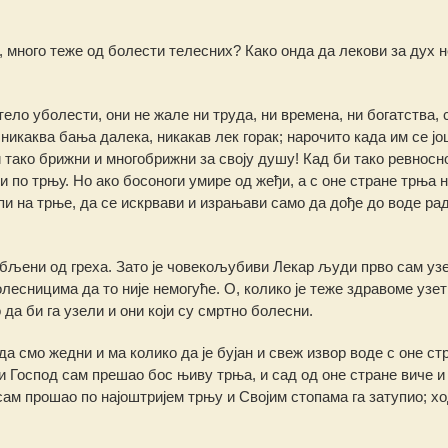
, много теже од болести телесних? Како онда да лекови за дух 
тело уболести, они не жале ни труда, ни времена, ни богатства, 
 никаква бања далека, никакав лек горак; нарочито када им се јо
 тако брижни и многобрижни за своју душу! Кад би тако ревносн
ћи по трњу. Но ако босоноги умире од жеђи, а с оне стране трња 
пи на трње, да се искрвави и израњави само да дође до воде рад
лабљени од греха. Зато је човекољубиви Лекар људи прво сам узе
болесницима да то није немогуће. О, колико је теже здравоме узет
да би га узели и они који су смртно болесни.
а смо жедни и ма колико да је бујан и свеж извор воде с оне ст
и Господ сам прешао бос њиву трња, и сад од оне стране виче и
 сам прошао по најоштријем трњу и Својим стопама га затупио; хо