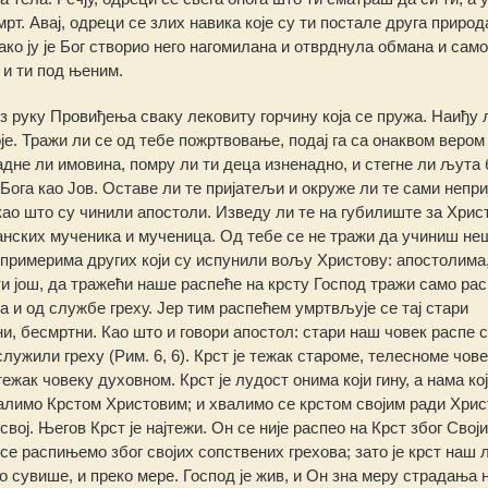
смрт. Авај, одреци се злих навика које су ти постале друга природ
како ју је Бог створио него нагомилана и отврднула обмана и са
 и ти под њеним.
з руку Провиђења сваку лековиту горчину која се пружа. Наиђу 
е. Тражи ли се од тебе пожртвовање, подај га са онаквом вером 
адне ли имовина, помру ли ти деца изненадно, и стегне ли љута 
ога као Јов. Оставе ли те пријатељи и окруже ли те сами непри
као што су чинили апостоли. Изведу ли те на губилиште за Хрис
нских мученика и мученица. Од тебе се не тражи да учиниш не
м примерима других који су испунили вољу Христову: апостолима
 још, да тражећи наше распеће на крсту Господ тражи само ра
ка и од службе греху. Јер тим распећем умртвљује се тај стари
, бесмртни. Као што и говори апостол: стари наш човек распе с
ужили греху (Рим. 6, 6). Крст је тежак староме, телесноме чове
тежак човеку духовном. Крст је лудост онима који гину, а нама кој
 хвалимо Крстом Христовим; и хвалимо се крстом својим ради Хрис
вој. Његов Крст је најтежи. Он се није распео на Крст због Свој
 се распињемо због својих сопствених грехова; зато је крст наш 
о сувише, и преко мере. Господ је жив, и Он зна меру страдања 