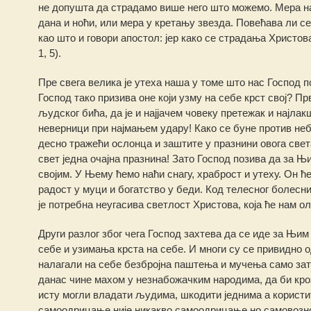
не допушта да страдамо више него што можемо. Мера н
дана и ноћи, или мера у кретању звезда. Повећава ли се
као што и говори апостол: јер како се страдања Христов
1, 5).
Пре свега велика је утеха наша у томе што нас Господ п
Господ тако призива оне који узму на себе крст свој? Пр
људског бића, да је и најјачем човеку претежак и најлакш
неверници при најмањем удару! Како се буне против неб
десно тражећи ослонца и заштите у празнини овога света
свет једна очајна празнина! Зато Господ позива да за 
својим. У Њему ћемо наћи снагу, храброст и утеху. Он ћ
радост у муци и богатство у беди. Код телесног болесни
је потребна неугасива светлост Христова, која ће нам 
Други разлог због чега Господ захтева да се иде за Њим
себе и узимања крста на себе. И многи су се привидно о
налагали на себе безбројна паштења и мучења само зато
данас чине махом у незнабожачким народима, да би кроз
исту могли владати људима, шкодити једнима а корист
самоодрицање није никакво самоодрицање но самовозно