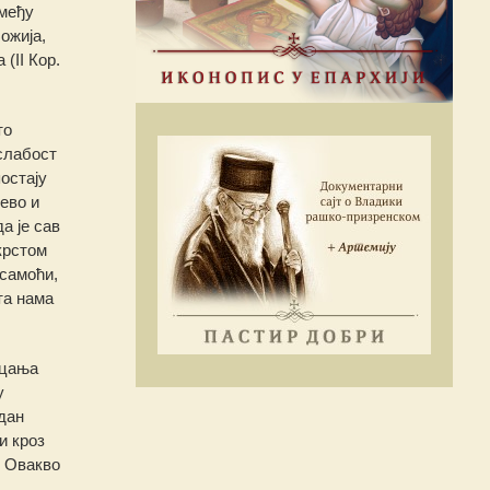
змеђу
ожија,
(II Кор.
то
 слабост
постају
ево и
а је сав
крстом
 самоћи,
та нама
ицања
у
дан
и кроз
. Овакво