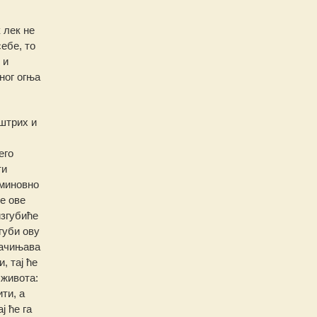
 лек не
ебе, то
 и
ног огња
оштрих и
его
ти
еминовно
е ове
изгубиће
губи ову
сачињава
, тај ће
 живота:
ти, а
ј ће га