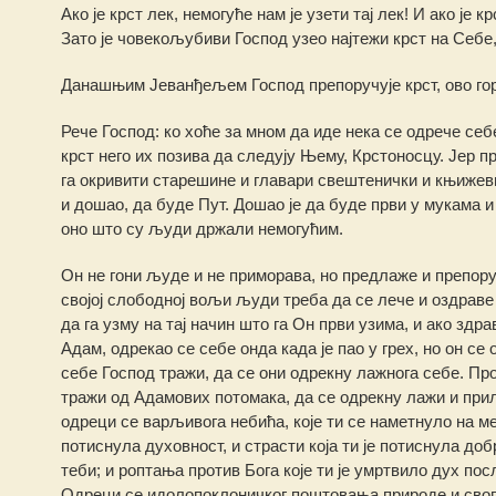
Ако је крст лек, немогуће нам је узети тај лек! И ако је 
Зато је човекољубиви Господ узео најтежи крст на Себе, 
Данашњим Јеванђељем Господ препоручује крст, ово гор
Рече Господ: ко хоће за мном да иде нека се одрече себ
крст него их позива да следују Њему, Крстоносцу. Јер пр
га окривити старешине и главари свештенички и књижевниц
и дошао, да буде Пут. Дошао је да буде први у мукама и 
оно што су људи држали немогућим.
Он не гони људе и не приморава, но предлаже и препоруч
својој слободној вољи људи треба да се лече и оздраве 
да га узму на тај начин што га Он први узима, и ако здра
Адам, одрекао се себе онда када је пао у грех, но он с
себе Господ тражи, да се они одрекну лажнога себе. Пр
тражи од Адамових потомака, да се одрекну лажи и приле
одреци се варљивога небића, које ти се наметнуло на мес
потиснула духовност, и страсти која ти је потиснула доб
теби; и роптања против Бога које ти је умртвило дух по
Одреци се идолопоклоничког поштовања природе и свога т