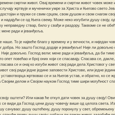
времени смртни живот. Овај времени и смртни живот човек може 
случају жртвује и мученички умре за Христа и Његово свето Је
недостојан и пружи се свим срцем, свом душом и свом снагом сво
и надајући се од Њега свему. Може неко изгубити душу своју, о
у неправедну ствар, било у свађи и раздору. Таквоме се не обе
: мене ради и јеванђеља.
аше. То је највеће благо у времену и у вечности, и ниједан чов
г добра. Но зашто Господ додаје и јеванђеље! Није ли довољно
 Није довољно. Господ вели: мене ради и јеванђеља, да би тиме
опет повећао и број оних који се спасавају. Спасава се, дакле, 
пасава се и онај ко изгуби живот свој ради дела Христовог у све
живот свој ради једне једине заповести Христове, или једне једин
 уставотворца жртвовао се и за Његов устав, и обратно, ко се жр
а Својим делом и Својом науком Господ тиме шири могућност с
 своју оштети? Или какав ће откуп дати човек за душу своју! Ов
 се види да Господ цени душу човечју више од целога света. Из
ушу сачувао: душу оштећену, душу поронулу у свет, обремењену
, спашће праву душу своју; одбаци ли лажан живот, задобиће п