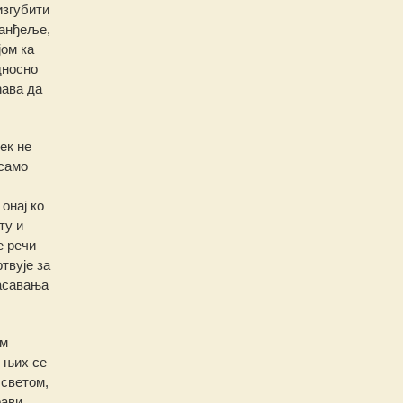
изгубити
ванђеље,
јом ка
дносно
ћава да
ек не
 само
онај ко
ту и
е речи
твује за
пасавања
им
 њих се
 светом,
рави