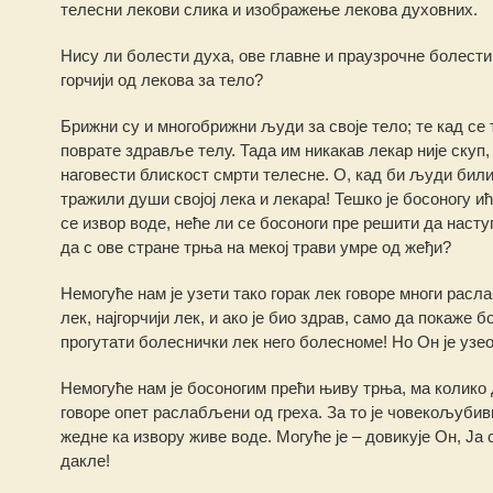
телесни лекови слика и изображење лекова духовних.
Нису ли болести духа, ове главне и праузрочне болести
горчији од лекова за тело?
Брижни су и многобрижни људи за своје тело; те кад се 
поврате здравље телу. Тада им никакав лекар није скуп,
наговести блискост смрти телесне. О, кад би људи били
тражили души својој лека и лекара! Тешко је босоногу и
се извор воде, неће ли се босоноги пре решити да насту
да с ове стране трња на мекој трави умре од жеђи?
Немогуће нам је узети тако горак лек говоре многи рас
лек, најгорчији лек, и ако је био здрав, само да покаже 
прогутати болеснички лек него болесноме! Но Он је узео 
Немогуће нам је босоногим прећи њиву трња, ма колико д
говоре опет раслабљени од греха. За то је човекољубив
жедне ка извору живе воде. Могуће је – довикује Он, Ја
дакле!