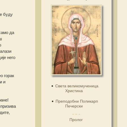
не буду
само да
ш
о
налази
ије него
о горак
и и
Света великомученица
Христина
ране!
Преподобни Поликарп
Печерски
 призива
дите,
Пролог