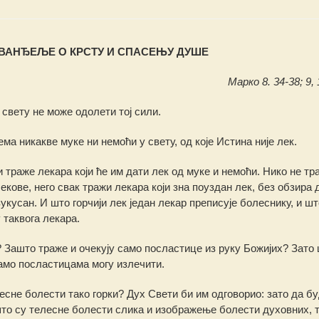
ВАНЂЕЉЕ О КРСТУ И СПАСЕЊУ ДУШЕ
Марко 8. 34-38; 9, 1
 свету не може одолети тој сили.
ема никакве муке ни немоћи у свету, од које Истина није лек.
 траже лекара који ће им дати лек од муке и немоћи. Нико не тр
екове, него свак тражи лекара који зна поуздан лек, без обзира д
зукусан. И што горчији лек један лекар преписује болеснику, и ш
 таквога лекара.
 Зашто траже и очекују само посластице из руку Божијих? Зато 
само посластицама могу излечити.
есне болести тако горки? Дух Свети би им одговорио: зато да б
то су телесне болести слика и изображење болести духовних, т