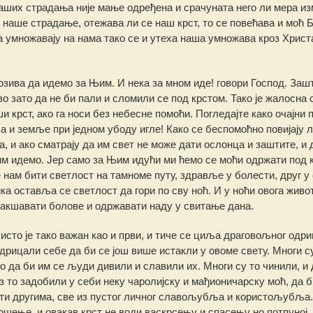
аших страдања није мање одређена и срачуната него ли мера и
 наше страдање, отежава ли се наш крст, то се повећава и моћ Б
а умножавају на нама тако се и утеха наша умножава кроз Христа 
озива да идемо за Њим. И нека за мном иде! говори Господ. Заш
во зато да не би пали и сломили се под крстом. Тако је жалосна
и крст, ако га носи без небесне помоћи. Погледајте како очајни 
а и земље при једном убоду игле! Како се беспомоћно повијају л
, и ако сматрају да им свет не може дати ослонца и заштите, и д
Њим идемо. Јер само за Њим идући ми ћемо се моћи одржати под 
е нам бити светлост на тамноме путу, здравље у болести, друг у
ка оставља се светлост да гори по сву ноћ. И у ноћи овога живо
олакшавати болове и одржавати наду у свитање дана.
 исто је тако важан као и први, и тиче се циља драговољног одр
дрицали себе да би се још више истакли у овоме свету. Многи с
 да би им се људи дивили и славили их. Многи су то чинили, и 
 то задобили у себи неку чаролијску и мађионичарску моћ, да б
ити другима, све из пустог личног славољубља и користољубља
шење, и овакав крст не води васкрсењу и спасењу но потпуној