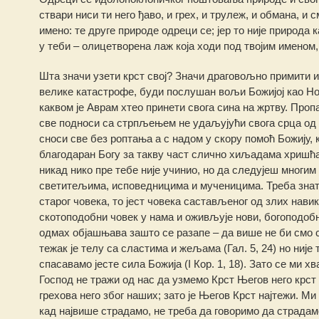
ствари ниси ти него ђаво, и грех, и трулеж, и обмана, и 
имено: те друге природе одреци се; јер то није природа 
у теби – олицетворена лаж која ходи под твојим именом,
Шта значи узети крст свој? Значи драговољно примити и
велике катастрофе, буди послушан вољи Божијој као Ној
каквом је Аврам хтео принети свога сина на жртву. Проп
све подноси са стрпљењем не удаљујући свога срца од Б
сноси све без роптања а с надом у скору помоћ Божију, 
благодаран Богу за такву част слично хиљадама хришћа
никад нико пре тебе није учинио, но да следујеш многи
светитељима, исповедницима и мученицима. Треба знати
старог човека, то јест човека састављеног од злих нави
скотоподобни човек у нама и оживљује нови, богоподобни
одмах објашњава зашто се разапе – да више не би смо сл
тежак је телу са сластима и жељама (Гал. 5, 24) но није 
спасавамо јесте сила Божија (I Кор. 1, 18). Зато се ми
Господ не тражи од нас да узмемо Крст Његов него крст с
грехова него због наших; зато је Његов Крст најтежи. Ми
кад највише страдамо, не треба да говоримо да страдам