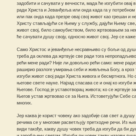
задобити и сачувати у вечности, мада ће изгубити овај 
ради Христа и Јеванђеља или онда када га у потребном 
или пак онда када презре овај свој живот као грешан и 
Христу стављајући се Њему у службу, дајући Њему све, 
живот свој, било самоубиством, било жртвовањем за нек
ће сачувати душу своју, односно живот свој. Јер се каже
Само Христос и јеванђеље несравњиво су бољи од душе н
треба да оклева да жртвује све ради тога непропадљиво
рећи мене ради? Није ли довољно рећи само: мене ради:
раширио разлоге умирања себи и живљења Богу, а кроз то 
изгуби живот свој ради Христа живога и бесмртнога. Но с
његове свете науке. Најзад спасава се и онај ко изгуби 
Његове. Господ је уставотворац живота; ко се жртвује за
Његов устав жртвовао се за Њега. Истоветујући Себе с
многих.
Јер каква је корист човеку ако задобије сав свет а душу
речима се у многоме расветљују претходне речи. Из њих
види такође, какву душу човек треба да изгуби да би д
и заробљену светом. Изгуби ли човек такву назови душу