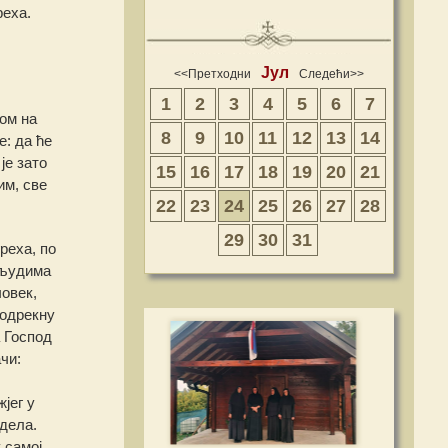
реха.
Јул
<<Претходни
Следећи>>
1
2
3
4
5
6
7
бом на
8
9
10
11
12
13
14
е: да ће
је зато
15
16
17
18
19
20
21
им, све
22
23
24
25
26
27
28
29
30
31
реха, по
а људима
човек,
 одрекну
а Господ
чи:
јег у
 дела.
 самој