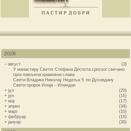
2026
–
август
(3)
У манастиру Светог Стефана Деспота српског свечано
прослављена храмовна слава
Свети Владика Николај: Недеља 9. по Духовдану
Свети пророк Илија – Илиндан
+
јул
(20)
+
јун
(15)
+
мај
(17)
+
април
(34)
+
март
(10)
+
фебруар
(15)
+
јануар
(30)