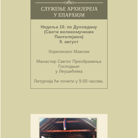
Недеља 10. по Духовдану
(Свети великомученик
Пантелејмон)
9. август
Хорепископ Максим
Манастир Светог Преображења
Господњег
у Леушићима
Литургија ће почети у 9.00 часова.