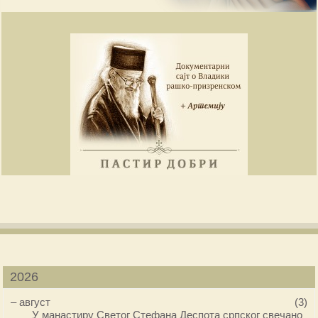
2026
–
август
(3)
У манастиру Светог Стефана Деспота српског свечано