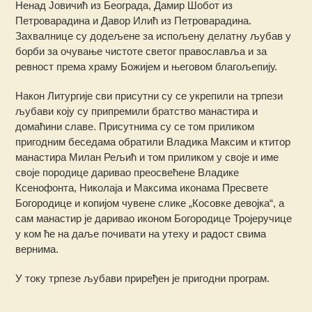
Ненад Јовичић из Београда, Дамир Шобот из
Петроварадина и Давор Илић из Петроварадина.
Захвалнице су додељене за испољену делатну љубав у
борби за очување чистоте светог православља и за
ревност према храму Божијем и његовом благољепију.
Након Литургије сви присутни су се укрепили на трпези
љубави коју су припремили братство манастира и
домаћини славе. Присутнима су се том приликом
пригодним беседама обратили Владика Максим и ктитор
манастира Милан Рељић и том приликом у своје и име
своје породице даривао преосвећене Владике
Ксенофонта, Николаја и Максима иконама Пресвете
Богородице и копијом чувене слике „Косовке девојка“, а
сам манастир је даривао иконом Богородице Тројеручице
у ком ће на даље почивати на утеху и радост свима
вернима.
У току трпезе љубави приређен је пригодни програм.