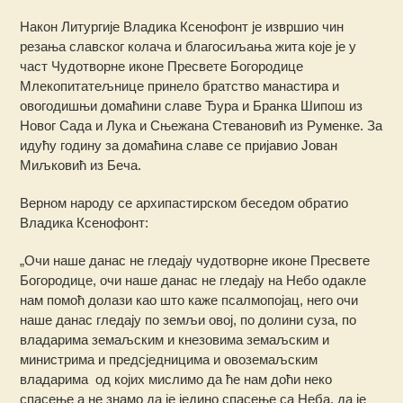
Након Литургије Владика Ксенофонт је извршио чин
резања славског колача и благосиљања жита које је у
част Чудотворне иконе Пресвете Богородице
Млекопитатељнице принело братство манастира и
овогодишњи домаћини славе Ђура и Бранка Шипош из
Новог Сада и Лука и Сњежана Стевановић из Руменке. За
идућу годину за домаћина славе се пријавио Јован
Миљковић из Беча.
Верном народу се архипастирском беседом обратио
Владика Ксенофонт:
„Очи наше данас не гледају чудотворне иконе Пресвете
Богородице, очи наше данас не гледају на Небо одакле
нам помоћ долази као што каже псалмопојац, него очи
наше данас гледају по земљи овој, по долини суза, по
владарима земаљским и кнезовима земаљским и
министрима и предсједницима и овоземаљским
владарима од којих мислимо да ће нам доћи неко
спасење а не знамо да је једино спасење са Неба, да је