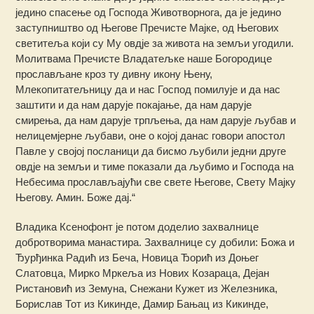
једино спасење од Господа Животворнога, да је једино
заступништво од Његове Пречисте Мајке, од Његових
светитеља који су Му овдје за живота на земљи угодили.
Молитвама Пречисте Владатељке наше Богородице
прослављане кроз ту дивну икону Њену,
Млекопитатељницу да и нас Господ помилује и да нас
заштити и да нам дарује покајање, да нам дарује
смирења, да нам дарује трпљења, да нам дарује љубав и
нелицемјерне љубави, оне о којој данас говори апостол
Павле у својој посланици да бисмо љубили једни друге
овдје на земљи и тиме показали да љубимо и Господа на
Небесима прослављајући све свете Његове, Свету Мајку
Његову. Амин. Боже дај.“
Владика Ксенофонт је потом доделио захвалнице
добротворима манастира. Захвалнице су добили: Божа и
Ђурђинка Радић из Беча, Новица Ђорић из Доњег
Слатовца, Мирко Мркеља из Нових Козараца, Дејан
Ристановић из Земуна, Снежани Кужет из Железника,
Борислав Тот из Кикинде, Дамир Бањац из Кикинде,