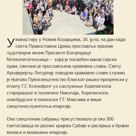
У
манастиру у Новим Козарцима, 16. јула, на дан када
света Православна Црква прославља празник
чудотворне иконе Пресвете Богородице
Млекопитатељнице – којој је посвећен манастирски
храм, свечано је прослављена храмовна слава.
Свету
Архијерејску Литургију поводом храмовне славе служио
је Његово Преосвештенство Епископ рашко-призренски у
егзилу Г.Г. Ксенофонт уз саслужење Хорепископа
старорашког и лозничког Николаја, Хорепископа
новобрдског и панонског Г.Г. Максима и више
свештенослужитеља епархије.
Ово свештеном сабрању присуствовало је око 300
светосаваца из разних крајева Србије и расејања и бројни
монаси и монахиње епархије.