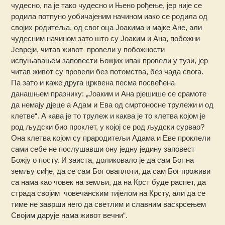
чудесно, па је тако чудесно и Њено рођење, јер није се
родила потпуно уобичајеним начином иако се родила од
својих родитеља, од свог оца Јоакима и мајке Ане, али
чудесним начином зато што су Јоаким и Ана, побожни
Јевреји, читав живот провели у побожности
испуњавањем заповести Божјих ипак провели у тузи, јер
читав живот су провели без потомства, без чада свога.
Па зато и каже друга црквена песма посвећена
данашњем празнику: „Јоаким и Ана рјешише се срамоте
да немају дјеце а Адам и Ева од смртоносне трулежи и од
клетве“. А кава је то трулеж и каква је то клетва којом је
род људски био проклет, у којој се род људски сурвао?
Она клетва којом су прародитељи Адама и Еве проклели
сами себе не послушавши ону једну једину заповест
Божју о посту. И заиста, доликовало је да сам Бог на
земљу сиђе, да се сам Бог оваплоти, да сам Бог проживи
са нама као човек на земљи, да на Крст буде распет, да
страда својим човечанским тијелом на Крсту, али да се
тиме не заврши него да светлим и славним васкрсењем
Својим дарује нама живот вечни“.