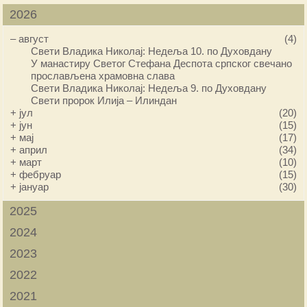
2026
–
август
(4)
Свети Владика Николај: Недеља 10. по Духовдану
У манастиру Светог Стефана Деспота српског свечано
прослављена храмовна слава
Свети Владика Николај: Недеља 9. по Духовдану
Свети пророк Илија – Илиндан
+
јул
(20)
+
јун
(15)
+
мај
(17)
+
април
(34)
+
март
(10)
+
фебруар
(15)
+
јануар
(30)
2025
2024
2023
2022
2021