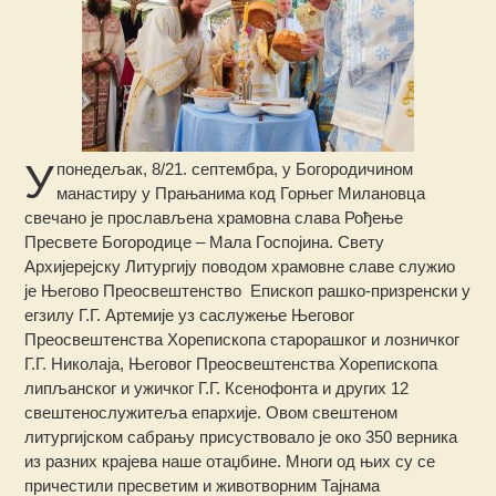
У
понедељак, 8/21. септембра, у Богородичином
манастиру у Прањанима код Горњег Милановца
свечано је прослављена храмовна слава Рођење
Пресвете Богородице – Мала Госпојина.
Свету
Архијерејску Литургију поводом храмовне славе служио
је Његово Преосвештенство Епископ рашко-призренски у
егзилу Г.Г. Артемије
уз саслужење Његовог
Преосвештенства Хорепископа старорашког и лозничког
Г.Г. Николаја, Његовог Преосвештенства Хорепископа
липљанског и ужичког Г.Г. Ксенофонта и других 12
свештенослужитеља епархије. Овом свештеном
литургијском сабрању присуствовало је око 350 верника
из разних крајева наше отаџбине. Многи од њих су се
причестили пресветим и животворним Тајнама