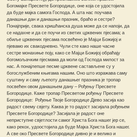
Богомајке Пресвете Богородице, оне која се удостојила
да буде мајка самога Господа. А шта нас поучава
данашњи дан и данашњи празник, браћо и сестре?
Понајприје, свака хришћанска душа може да се напоји, да
се надахне и да се поучи из светих црквених пјесама; а
обиље црквених пјесама посвећено је Мајци Божијој и
пјевамо их свакодневно. Чули сте како наше часне
сестре монахиње поју, како се Мајци Божијој обраћају
богомољачким пјесмама да моли од Господа милост за
нас. А понајлепше песме црквене састављене су у
богослужбеним књигама нашим. Оно што изражава саму
суштину и саму љепоту данашњег празника је тропар
посвећен овом данашњем дану – Рођењу Пресвете
Богородице. Каже тропар Пресветом рођењу Пресвете
Богородице: Рођење Твоје Богородице Дјево засија као
радост свему свјету. Каква је то радост засијала рођењем
Пресвете Богородице? Засијала је радост оне
неприступне свјетлости самог Христа Бога нашег јер се,
како рекох, удоостојила да буде Мајка Христа Бога нашег.
А све око Пресвете Богородице дивно је и велико и