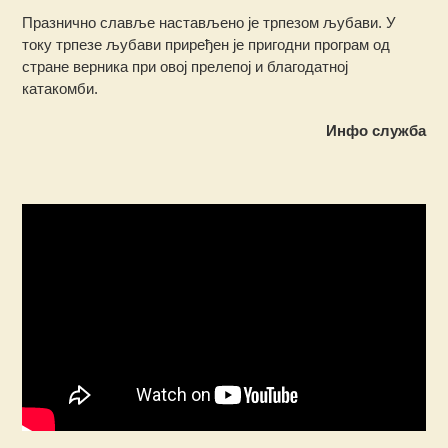
Празнично славље настављено је трпезом љубави. У
току трпезе љубави приређен је пригодни програм од
стране верника при овој прелепој и благодатној
катакомби.
Инфо служба