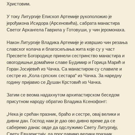
Христовим.
У току Литургије Епископ Артемије рукоположио је
јерођакона Исидора (Арсеновића), сабрата манастира
Светог Архангела Гаврила у Готовуши, у чин јеромонаха.
Након Литургије Владика Артемије је извршио чин резања
славског колача и благосиљања жита које су у част
Пресвете Богородице принели сестринство манастира и
овогодишњи домаћини славе Будимир и Горица Марић и
Горан Јосијевић из Чачка. Са манастиром су славиле и
сестре из „Кола српских сестара“ из Чачка. За наредну
годину пријавио се Душан Крстовић из Чачка.
Затим се веома надахнутом архипастирском беседом
присутном народу обратио Владика Ксенофонт:
„Нека је срећан празник, браћо и сестре, овај велики и
дивни дан. Господ нам је дао ово дивно време да се
саберемо данас овде да одслужимо Свету Литургију,
Свету Евхаристију, да прославимо велики празник