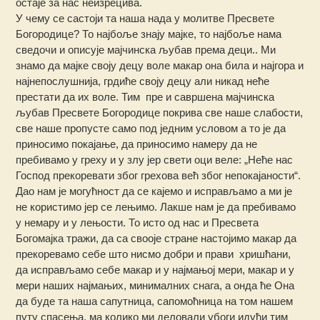
остаје за нас неизрецива.
У чему се састоји та наша нада у молитве Пресвете
Богородице? То најбоље знају мајке, то најбоље нама
сведочи и описује мајчинска љубав према деци.. Ми
знамо да мајке своју децу воле макар она била и најгора и
најнепослушнија, грдиће своју децу али никад неће
престати да их воле. Тим пре и савршена мајчинска
љубав Пресвете Богородице покрива све наше слабости,
све наше пропусте само под једним условом а то је да
приносимо покајање, да приносимо намеру да не
пребивамо у греху и у злу јер свети оци веле: „Неће нас
Господ прекоревати због грехова већ због непокајаности“.
Дао нам је могућност да се кајемо и исправљамо а ми је
не користимо јер се лењимо. Лакше нам је да пребивамо
у немару и у лењости. То исто од нас и Пресвета
Богомајка тражи, да са свооје стране настојимо макар да
прекоревамо себе што нисмо добри и прави хришћани,
да исправљамо себе макар и у најмањој мери, макар и у
мери наших најмањих, минималних снага, а онда ће Она
да буде та наша сапутница, сапомоћница на том нашем
путу спасења, ма колико ми деловали убоги идући тим