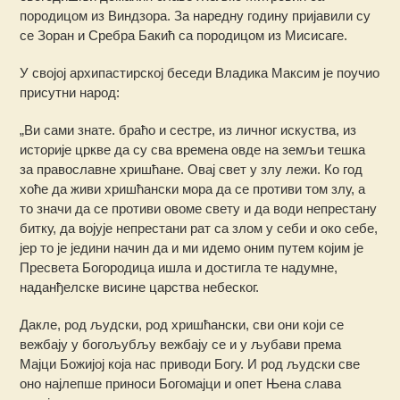
породицом из Виндзора. За наредну годину пријавили су
се Зоран и Сребра Бакић са породицом из Мисисаге.
У својој архипастирској беседи Владика Максим је поучио
присутни народ:
„Ви сами знате. браћо и сестре, из личног искуства, из
историје цркве да су сва времена овде на земљи тешка
за православне хришћане. Овај свет у злу лежи. Ко год
хоће да живи хришћански мора да се противи том злу, а
то значи да се противи овоме свету и да води непрестану
битку, да војује непрестани рат са злом у себи и око себе,
јер то је једини начин да и ми идемо оним путем којим је
Пресвета Богородица ишла и достигла те надумне,
наданђелске висине царства небеског.
Дакле, род људски, род хришћански, сви они који се
вежбају у богољубљу вежбају се и у љубави према
Мајци Божијој која нас приводи Богу. И род људски све
оно најлепше приноси Богомајци и опет Њена слава