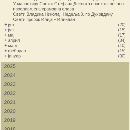
У манастиру Светог Стефана Деспота српског свечано
прослављена храмовна слава
Свети Владика Николај: Недеља 9. по Духовдану
Свети пророк Илија – Илиндан
+
јул
(20)
+
јун
(15)
+
мај
(17)
+
април
(34)
+
март
(10)
+
фебруар
(15)
+
јануар
(30)
2025
2024
2023
2022
2021
2020
2019
2018