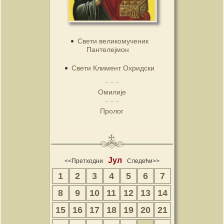
Свети великомученик
Пантелејмон
Свети Климент Охридски
Омилије
Пролог
Јул
<<Претходни
Следећи>>
1
2
3
4
5
6
7
8
9
10
11
12
13
14
15
16
17
18
19
20
21