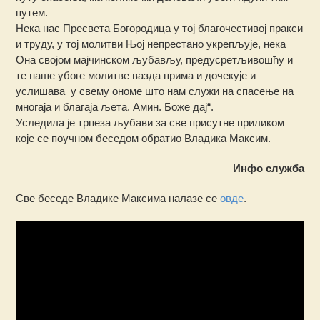
путем.
Нека нас Пресвета Богородица у тој благочестивој пракси
и труду, у тој молитви Њој непрестано укрепљује, нека
Она својом мајчинском љубављу, предусретљивошћу и
те наше убоге молитве вазда прима и дочекује и
услишава у свему ономе што нам служи на спасење на
многаја и благаја љета. Амин. Боже дај“.
Уследила је трпеза љубави за све присутне приликом
које се поучном беседом обратио Владика Максим.
Инфо служба
Све беседе Владике Максима налазе се
овде
.