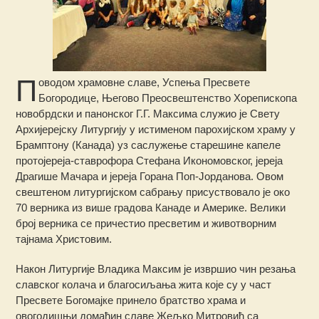
П
оводом храмовне славе, Успења Пресвете
Богородице, Његово Преосвештенство Хорепископа
новобрдски и панонског Г.Г. Максима служио је Свету
Архијерејску Литургију у истименом парохијском храму у
Брамптону (Канада) уз саслужење старешине капеле
протојереја-ставрофора Стефана Икономовског, јереја
Драгише Мачара
и јереја Горана Поп-Јорданова. Овом
свештеном литургијском сабрању присуствовало је око
70 верника из више градова Канаде и Америке. Велики
број верника се причестио пресветим и животворним
тајнама Христовим.
Након Литургије Владика Максим је извршио чин резања
славског колача и благосиљања жита које су у част
Пресвете Богомајке принело братство храма и
овогодишњи домаћин славе Жељко Митровић са