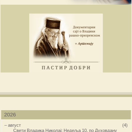
2026
–
август
(4)
Свети Владика Николај: Недеља 10. по Духовдану