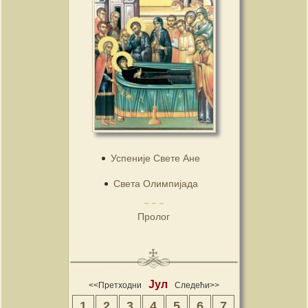
Успеније Свете Ане
Света Олимпијада
Пролог
Јул
<<Претходни
Следећи>>
1
2
3
4
5
6
7