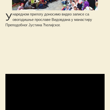
У
наредном прилогу доносимо видео записе са
овогодишње прославе Видовдана у манастиру
Преподобног Јустина Ћелијског.