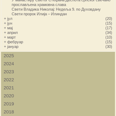
прослављена храмовна слава
Свети Владика Николај: Недеља 9. по Духовдану
Свети пророк Илија – Илиндан
+
јул
(20)
+
јун
(15)
+
мај
(17)
+
април
(34)
+
март
(10)
+
фебруар
(15)
+
јануар
(30)
2025
2024
2023
2022
2021
2020
2019
2018