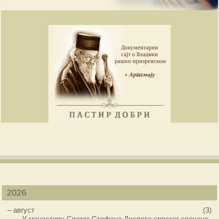
2026
–
август
(3)
У манастиру Светог Стефана Деспота српског свечано