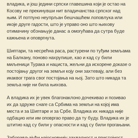
владика, и још једини српски главешина који је остао на
Косову не прекинувши нит владичанства српског над
њим. И потпуно неупрљан бешчашћем лоповлука или
икоје друге гадости, што је управо оно што њихову
отимачину обзнањује данас а омогућава да сутра буде
кажњена и оповргнута.
Шиптари, та несрећна раса, растурени по туђим земљама
на Балкану, поново нахрупише, као и кад су били
миљеници Турака и нациста, жељни да искорене доказе о
постојању другог на земљи коју они захтевају, али без
икаквог трага свог постојања на њој. Зато што никада та
земља није ни била њихова.
А владика их је увек благонаклоно дочекивао и позивао
их да здруже снаге са Србима на земљи на којој има
места и за Шиптаре и за Србе. Владика их никада није
одбацио или им оповргао право да ту буду. Владика их је
штитио кад су били у опасности и кад су били прогањани.
Заборављајући најосновнију захвалност и пристојност,