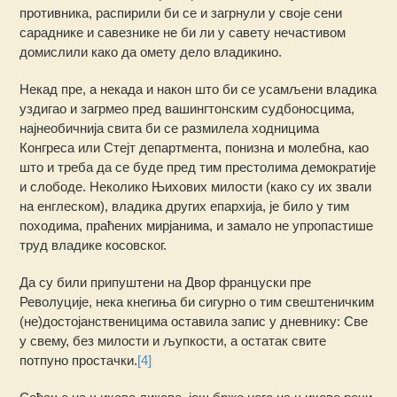
противника, распирили би се и загрнули у своје сени
сараднике и савезнике не би ли у савету нечастивом
домислили како да омету дело владикино.
Некад пре, а некада и након што би се усамљени владика
уздигао и загрмео пред вашингтонским судбоносцима,
најнеобичнија свита би се размилела ходницима
Конгреса или Стејт департмента, понизна и молебна, као
што и треба да се буде пред тим престолима демократије
и слободе. Неколико Њихових милости (како су их звали
на енглеском), владика других епархија, је било у тим
походима, праћених мирјанима, и замало не упропастише
труд владике косовског.
Да су били припуштени на Двор француски пре
Револуције, нека кнегиња би сигурно о тим свештеничким
(не)достојанственицима оставила запис у дневнику: Све
у свему, без милости и љупкости, а остатак свите
потпуно простачки.
[4]