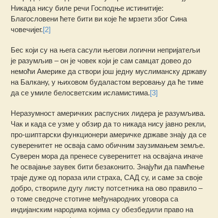
Никада нису биле речи Господње истинитије:
Благословени ћете бити ви које ће мрзети због Сина
човечијег.
[2]
Бес који су на њега сасули његови логични непријатељи
је разумљив – он је човек који је сам самцат довео до
немоћи Америке да створи још једну муслиманску државу
на Балкану, у њиховом будаластом веровању да ће тиме
да се умиле белосветским исламистима.
[3]
Неразумност америчких распусних лидера је разумљива.
Чак и када се узме у обзир да то никада нису јавно рекли,
про-шиптарски функционери америчке државе знају да се
суверенитет не осваја само обичним заузимањем земље.
Суверен мора да пренесе суверенитет на освајача иначе
ће освајање заувек бити безаконито. Знајући да памћење
траје дуже од пораза или страха, САД су, и саме за своје
добро, створиле дугу листу потсетника на ово правило –
о томе сведоче стотине међународних уговора са
индијанским народима којима су обезбедили право на