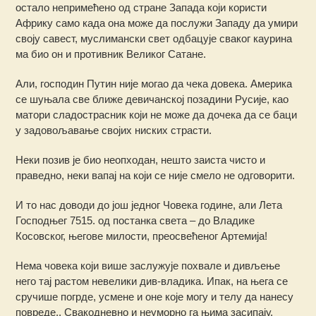
остало непримећено од стране Запада који користи
Африку само када она може да послужи Западу да умири
своју савест, муслимански свет одбацује сваког каурина
ма био он и противник Великог Сатане.
Али, господин Путин није могао да чека довека. Америка
се шуњала све ближе девичанској позадини Русије, као
матори сладострасник који не може да дочека да се баци
у задовољавање својих ниских страсти.
Неки позив је био неопходан, нешто заиста чисто и
праведно, неки вапај на који се није смело не одговорити.
И то нас доводи до још једног Човека године, али Лета
Господњег 7515. од постанка света – до Владике
Косовског, његове милости, преосвећеног Артемија!
Нема човека који више заслужује похвале и дивљење
него тај растом невелики див-владика. Ипак, на њега се
сручише погрде, усмене и оне које могу и телу да нанесу
повреде,. Свакодневно и неуморно га њима засипају.