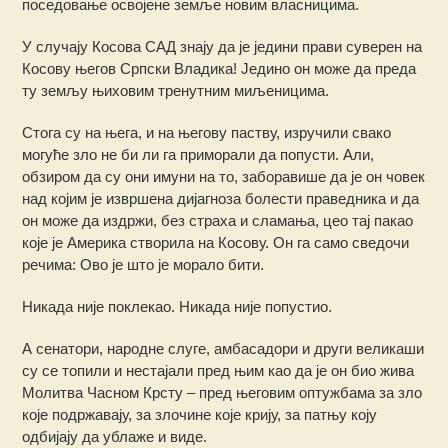
поседовање освојене земље новим власницима.
У случају Косова САД знају да је једини прави суверен на
Косову његов Српски Владика! Једино он може да преда
ту земљу њиховим тренутним миљеницима.
Стога су на њега, и на његову паству, изручили свако
могуће зло не би ли га приморали да попусти. Али,
обзиром да су они имуни на то, заборавише да је он човек
над којим је извршена дијагноза болести праведника и да
он може да издржи, без страха и сламања, цео тај пакао
које је Америка створила на Косову. Он га само сведочи
речима: Ово је што је морало бити.
Никада није поклекао. Никада није попустио.
А сенатори, народне слуге, амбасадори и други великаши
су се топили и нестајали пред њим као да је он био жива
Молитва Часном Крсту – пред његовим оптужбама за зло
које подржавају, за злочине које крију, за патњу коју
одбијају да ублаже и виде.