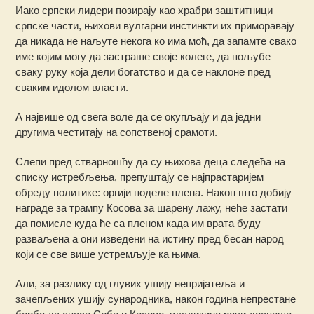
Иако српски лидери позирају као храбри заштитници
српске части, њихови вулгарни инстинкти их приморавају
да никада не наљуте некога ко има моћ, да запамте свако
име којим могу да застраше своје колеге, да пољубе
сваку руку која дели богатство и да се наклоне пред
сваким идолом власти.
А највише од свега воле да се окупљају и да једни
другима честитају на сопственој срамоти.
Слепи пред стварношћу да су њихова деца следећа на
списку истребљења, препуштају се најпрастаријем
обреду политике: оргији поделе плена. Након што добију
награде за трампу Косова за шарену лажу, неће застати
да помисле куда ће са пленом када им врата буду
разваљена а они изведени на истину пред бесан народ
који се све више устремљује ка њима.
Али, за разлику од глувих ушију непријатеља и
зачепљених ушију сународника, након година непрестане