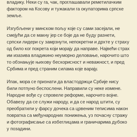
владику. Неки су га, чак, проглашавали реметилачким
фактором на Косову и тужакали га окупаторима српске
земље.
Изгубљени у минском пољу које су сами засејали, не
смејући да се макну јер се боје да не буду разнети,
српски лидери су замрзнути, непокретни и дрхте у страху
од било ког покрета који морају да направе. Највећи страх
им изазива владикино неуморно деловање, нарочито што
то обзнањује њихову бескорисност и неважност, и пред
Србима и пред страним силама које варају.
Ипак, мора се признати да властодржци Србије нису
били потпуно беспослени. Направили су неке измене.
Народне вође су спровеле реформе, нарочито војне.
Обавезу да се служи народу, и да се народ штити, су
преобратили у фарсу дочека са црвеним теписима након
повратка са међународних понижења, уз почасну стражу
и фотографисање са избеглицама и граничарима дубоко
у позадини.