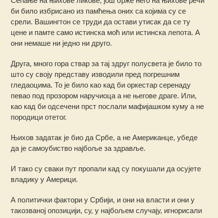
Сећање на њихове ликове, још брже него на њихове речи
би било избрисано из памћења оних са којима су се
срели. Вашингтон се труди да остави утисак да се ту
цене и памте само истинска моћ или истинска лепота. А
они немаше ни једно ни друго.
Друга, много гора ствар за тај здруг полусвета је било то
што су своју представу изводили пред погрешним
гледаоцима. То је било као кад би оркестар серенаду
певао под прозором наручиоца а не његове драге. Или,
као кад би одсечени прст послали мафијашком куму а не
породици отетог.
Њихов задатак је био да Србе, а не Американце, убеде
да је самоубиство најбоље за здравље.
И тако су сваки пут пропали кад су покушали да осујете
владику у Америци.
А политички фактори у Србији, и они на власти и они у
такозваној опозицији, су, у најбољем случају, игнорисали