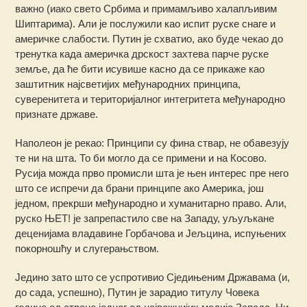
важно (иако свето Србима и примамљиво халапљивим
Шиптарима). Али је послужили као испит руске снаге и
америчке слабости. Путин је схватио, ако буде чекао до
тренутка када америчка дрскост захтева парче руске
земље, да ће бити исувише касно да се прикаже као
заштитник најсветијих међународних принципа,
суверенитета и територијалног интегритета међународно
признате државе.
Наполеон је рекао: Принципи су фина ствар, не обавезују
те ни на шта. То би могло да се примени и на Косово.
Русија можда прво промисли шта је њен интерес пре него
што се испречи да брани принципе ако Америка, још
једном, прекрши међународно и хуманитарно право. Али,
руско ЊЕТ! је запрепастило све на Западу, уљуљкане
деценијама владавине Горбачова и Јељцина, испуњених
покорношћу и слугерањством.
Једино зато што се успротивио Сједињеним Државама (и,
до сада, успешно), Путин је зарадио титулу Човека