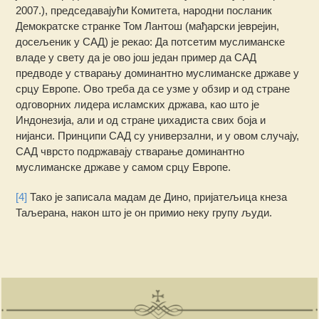
2007.), председавајући Комитета, народни посланик
Демократске странке Том Лантош (мађарски јеврејин,
досељеник у САД) је рекао: Да потсетим муслиманске
владе у свету да је ово још један пример да САД
предводе у стварању доминантно муслиманске државе у
срцу Европе. Ово треба да се узме у обзир и од стране
одговорних лидера исламских држава, као што је
Индонезија, али и од стране џихадиста свих боја и
нијанси. Принципи САД су универзални, и у овом случају,
САД чврсто подржавају стварање доминантно
муслиманске државе у самом срцу Европе.
[4]
Тако је записала мадам де Дино, пријатељица кнеза
Таљерана, након што је он примио неку групу људи.