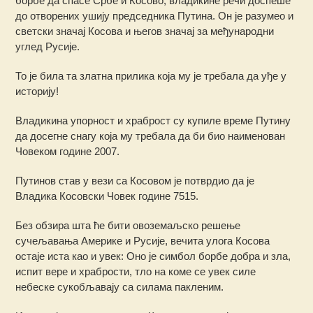
борбе да спасе Србе и Косово, владикине речи доспеше
до отворених ушију председника Путина. Он је разумео и
светски значај Косова и његов значај за међународни
углед Русије.
То је била та златна прилика која му је требала да уђе у
историју!
Владикина упорност и храброст су купиле време Путину
да досегне снагу која му требала да би био наименован
Човеком године 2007.
Путинов став у вези са Косовом је потврдио да је
Владика Косовски Човек године 7515.
Без обзира шта ће бити овоземаљско решење
сучељавања Америке и Русије, вечита улога Косова
остаје иста као и увек: Оно је симбол борбе добра и зла,
испит вере и храбрости, тло на коме се увек силе
небеске сукобљавају са силама пакленим.