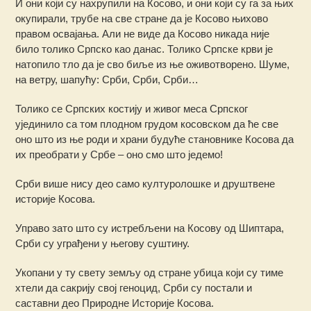
И они који су нахрупили на Косово, и они који су га за њих
окупирали, трубе на све стране да је Косово њихово
правом освајања. Али не виде да Косово никада није
било толико Српско као данас. Толико Српске крви је
натопило тло да је сво биље из ње оживотворено. Шуме,
на ветру, шапућу: Срби, Срби, Срби…
Толико се Српских костију и живог меса Српског
ујединило са том плодном грудом косовском да ће све
оно што из ње роди и храни будуће становнике Косова да
их преобрати у Србе – оно смо што једемо!
Срби више нису део само културолошке и друштвене
историје Косова.
Управо зато што су истребљени на Косову од Шиптара,
Срби су уграђени у његову суштину.
Укопани у ту свету земљу од стране убица који су тиме
хтели да сакрију свој геноцид, Срби су постали и
саставни део Природне Историје Косова.