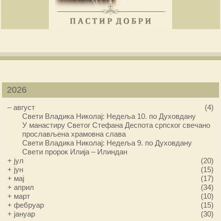
2026
–
август
(4)
Свети Владика Николај: Недеља 10. по Духовдану
У манастиру Светог Стефана Деспота српског свечано
прослављена храмовна слава
Свети Владика Николај: Недеља 9. по Духовдану
Свети пророк Илија – Илиндан
+
јул
(20)
+
јун
(15)
+
мај
(17)
+
април
(34)
+
март
(10)
+
фебруар
(15)
+
јануар
(30)