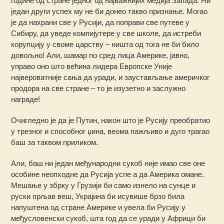
године од стране једног од најважнијих медија Запада. Ни
један други успех му не би донео такво признање. Могао
је да нахрани све у Русији, да поправи све путеве у
Сибиру, да уведе компијутере у све школе, да истреби
корупцију у своме царству – ништа од тога не би било
довољно! Али, шамар по сред лица Америке, јавно,
управо оно што већина лидера Европске Уније
највероватније сања да уради, и заустављање америчког
продора на све стране – то је изузетно и заслужно
награде!
Очигледно је да је Путин, након што је Русију преобратио
у трезног и способног џина, веома пажљиво и дуго трагао
баш за таквом приликом.
Али, баш ни један међународни сукоб није имао све оне
особине неопходне да Русија успе а да Америка омане.
Мешање у збрку у Грузији би само изнело на сунце и
руски прљав веш, Украјина би исувише брзо била
напуштена од стране Америке и увела би Русију у
међусловенски сукоб, шта год да се уради у Африци би