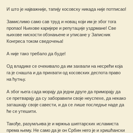
И што је најважније, тапију косовску никада није потписао!
Замислимо само сав труд и новац који им је због тога
пропао! Њихове каријере и репутације уздрмане! Све
њихове нискости обзнањене и уписане у Записник
Конгреса током сведочења!
А није тако требало да буде!
Од владике се очекивало да им захвали на несрећи која
га је снашла и да прихвати од косовских деспота право
на ћутњу.
А због њега сада морају да једни друге да приморају да
се претварају да су заборавили своје неуспехе, да некако
заташкају своје савести, и да се лише последње наде да
ће се утешити.
Такође, разумљива је и мржња шиптарских исламиста
према њему. Не само да је он Србин него је и хришћански