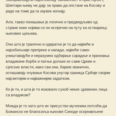
Шиптари њему не дају за право да опстане на Косову и
раде на томе да га заувек изгнају.
Али, такво понашање је логично и предвидљиво од
стране оних којима се он испречио на путу ка остварењу
њихових циљева.
Оно што је трагично и одвратно је то да највеће и
најозбиљније препреке и напади, највеће само-
уништавајуће и неразумно одбијање сарадње и признања
владикине борбе и патње долазе из саме Цркве и
српских власти, иако сви они, барем званично,
оглашавају очување Косова унутар граница Србије својим
најсветијим и најважнијим задатком.
Ко је то, и шта је то изазвало сукоб неких црквених лица
са владиком?
Можда је то зато што их присуство мученика потсећа да
Божанско не благосиља њихове Синоде оскрнављене