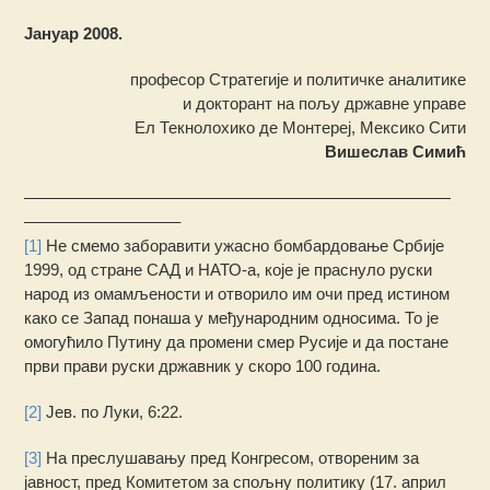
Јануар 2008.
професор Стратегије и политичке аналитике
и докторант на пољу државне управе
Ел Текнолохико де Монтереј, Мексико Сити
Вишеслав Симић
——————————————————————————
—————————–
[1]
Не смемо заборавити ужасно бомбардовање Србије
1999, од стране САД и НАТО-а, које је праснуло руски
народ из омамљености и отворило им очи пред истином
како се Запад понаша у међународним односима. То је
омогућило Путину да промени смер Русије и да постане
први прави руски државник у скоро 100 година.
[2]
Јев. по Луки, 6:22.
[3]
На преслушавању пред Конгресом, отвореним за
јавност, пред Комитетом за спољну политику (17. април