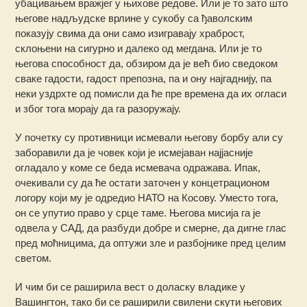
убацивањем вражјег у њихове редове. Или је то зато што
његове надљудске врлине у сукобу са ђаволским
показују свима да они само изигравају храброст,
склоњени на сигурно и далеко од мегдана. Или је то
његова способност да, обзиром да је већ био сведоком
сваке гадости, гадост препозна, па и ону најгаднију, па
неки уздрхте од помисли да ће пре времена да их огласи
и због тога морају да га разоружају.
У почетку су противници исмевали његову борбу али су
заборавили да је човек који је исмејаван најјасније
огладало у коме се беда исмевача одражава. Ипак,
очекивали су да ће остати заточен у концетрационом
логору који му је одредио НАТО на Косову. Уместо тога,
он се упутио право у срце таме. Његова мисија га је
одвела у САД, да разбуди добре и смерне, да дигне глас
пред моћницима, да оптужи зле и разбојнике пред целим
светом.
И чим би се раширила вест о доласку владике у
Вашингтон, тако би се раширили свилени скути његових