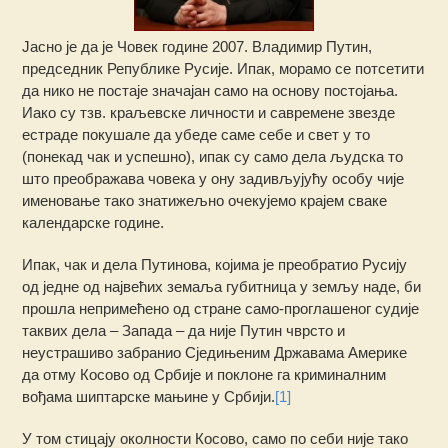
Јасно је да је Човек године 2007. Владимир Путин,
председник Републике Русије. Ипак, морамо се потсетити
да нико не постаје значајан само на основу постојања.
Иако су тзв. краљевске личности и савремене звезде
естраде покушале да убеде саме себе и свет у то
(понекад чак и успешно), ипак су само дела људска то
што преображава човека у ону задивљујућу особу чије
именовање тако знатижељно очекујемо крајем сваке
календарске године.
Ипак, чак и дела Путинова, којима је преобратио Русију
од једне од највећих земаља губитница у земљу наде, би
прошла непримећено од стране само-проглашеног судије
таквих дела – Запада – да није Путин чврсто и
неустрашиво забранио Сједињеним Државама Америке
да отму Косово од Србије и поклоне га криминалним
вођама шиптарске мањине у Србији.
[1]
У том стицају околности Косово, само по себи није тако