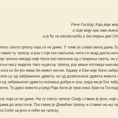
Рече Господ: Који једе мо
и пије моју крв има живо
и ја ћу га васкрснути у последњи дан
(Јов
ељ света трпезу која се не диже. У томе је слава овога дана. Е
ставио ту трпезу, и још стоји постављена; нити се икад дигла нит
ја трпеза никада није била постављена од створења света, ни у
ељи нису видели тако чудесну трпезу, још мање потомци њихов
д кога ко би јео имао би живот вечни. Адаму и Еви није било заб
кусили су од забрањеног дрвета, но од дозвољеног дрвета живота 
и од забрањеног дрвета познања добра и зла, онда им је Бог заб
вели. То дрво живота усред Раја било је праслика Христа Господ
 која се не диже. На ту свету трпезу Своју ставио је јело, које
 Адама до апостола. Поставио је Домаћин трпезу и ставио на њу п
а Себе за јело и пиће на трпезу.