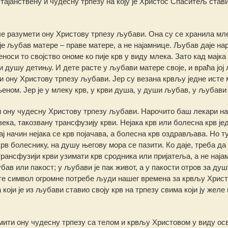
 тајанствену и чудесну трпезу на коју је Христос Спаситељ став
кле разумети ону Христову трпезу љубави. Она су се хранила мл
ши је љубав матере – праве матере, а не најамнице. Љубав даје на
еноси то својство ономе ко пије крв у виду млека. Зато кад мајка
и душу детињу. И дете расте у љубави матере своје, и враћа јој
и ону Христову трпезу љубави. Јер су везана крвљу једне исте 
ном. Јер је у млеку крв, у крви душа, у души љубав, у љубави 
и ону чудесну Христову трпезу љубави. Нарочито баш лекари н
ека, такозвану трансфузију крви. Нејака крв или болесна крв је
ј начин нејака се крв појачава, а болесна крв оздрављава. Но ту
рв болеснику, на душу његову мора се пазити. Ко даје, треба да 
трансфузији крви узимати крв сродника или пријатеља, а не наја
бав или пакост; у љубави је пак живот, а у пакости отров за душ
те символ огромне потребе људи нашег времена за крвљу Христ
 који је из љубави ставио своју крв на трпезу свима који ју желе
мити ону чудесну трпезу са телом и крвљу Христовом у виду ос