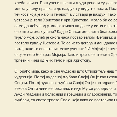
хлеба и вина. Баш учени и вешти људи успели су да пре
млека у виду прашка и до ваздуха у виду течности. Постој
течност која је на очи течност, а у ствари је ваздух. Тако
уствари је тело Христово и крв Христова. Могло би се рећ
само да дођу под утицај стомака па да се у истини претв
оно што стомак учини? Кад је Спаситељ света благословио
тијело моје, хлеб је онога часа постао телом Његовим; и к
постало крвљу Његовом. То се исто догађа и дан данас 
питај, како то свештеник може учинити? И Мојсије је нек
својом него Бог кроз Мојсеја. Тако и кроз свештеника Хр
трпези и чини од њих тело и крв Христову.
О, браћо моја, како је све чудесно што Створитељ наш 
чудеснија. По тој чудесној љубави Својој Он је као неж
Својом. По тој чудесној љубави Својој Он је као здрави 
векова Он то чини непрестано, и није Му се досадило; и
људи гладнији и болеснији и грешнији и слабокрвнији, т
љубави, са свете трпезе Своје, која како се поставила н