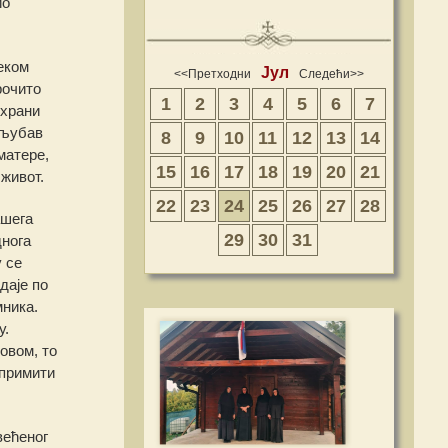
ио
еком
Јул
<<Претходни
Следећи>>
рочито
1
2
3
4
5
6
7
 храни
 љубав
8
9
10
11
12
13
14
матере,
15
16
17
18
19
20
21
живот.
22
23
24
25
26
27
28
ашега
29
30
31
днога
 се
даје по
мника.
у.
овом, то
 примити
већеног