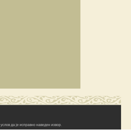
услов да је исправно наведен извор.