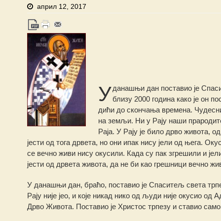
април 12, 2017
У
данашњи дан поставио је Спасит
близу 2000 година како је он по
дићи до скончања времена.
Чудесни
на земљи. Ни у Рају наши прародит
Раја. У Рају је било дрво живота, о
јести од тога дрвета, но они ипак нису јели од њега. О
се вечно живи нису окусили. Када су пак згрешили и јел
јести од дрвета живота, да не би као грешници вечно жи
У данашњи дан, браћо, поставио је Спаситељ света трпезу
Рају није јео, и које никад нико од људи није окусио од
Дрво Живота. Поставио је Христос трпезу и ставио самог