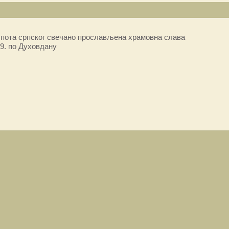
пота српског свечано прослављена храмовна слава
9. по Духовдану