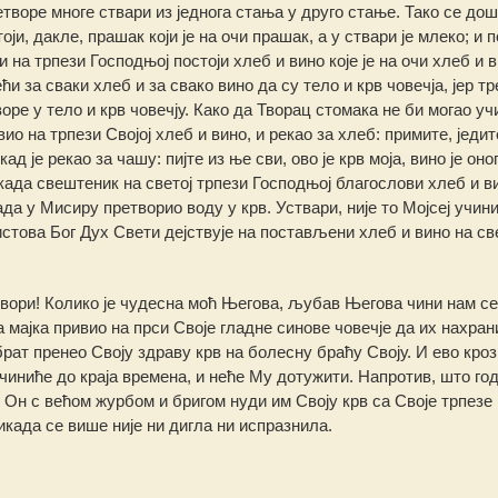
творе многе ствари из једнога стања у друго стање. Тако се до
и, дакле, прашак који је на очи прашак, а у ствари је млеко; и п
 и на трпези Господњој постоји хлеб и вино које је на очи хлеб и в
и за сваки хлеб и за свако вино да су тело и крв човечја, јер т
оре у тело и крв човечју. Како да Творац стомака не би могао уч
 на трпези Својој хлеб и вино, и рекао за хлеб: примите, једите
ад је рекао за чашу: пијте из ње сви, ово је крв моја, вино је оно
када свештеник на светој трпези Господњој благослови хлеб и в
ада у Мисиру претворио воду у крв. Уствари, није то Мојсеј учин
истова Бог Дух Свети дејствује на постављени хлеб и вино на св
твори! Колико је чудесна моћ Његова, љубав Његова чини нам се
на мајка привио на прси Своје гладне синове човечје да их нахра
брат пренео Своју здраву крв на болесну браћу Своју. И ево кроз
 чиниће до краја времена, и неће Му дотужити. Напротив, што год
о Он с већом журбом и бригом нуди им Своју крв са Своје трпезе
икада се више није ни дигла ни испразнила.