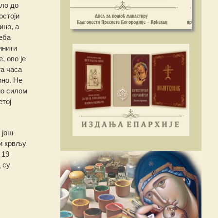
шло до
остоји
ино, а
реба
инити
, ово је
га часа
ино. Не
ио силом
етој
 још
ни крвљу
 19
 су