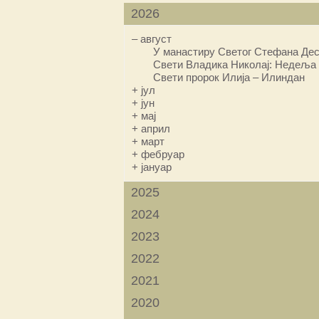
2026
–
август
У манастиру Светог Стефана Дес
Свети Владика Николај: Недеља 
Свети пророк Илија – Илиндан
+
јул
+
јун
+
мај
+
април
+
март
+
фебруар
+
јануар
2025
2024
2023
2022
2021
2020