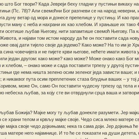
сно што Бог твори? Када Јевреји беху гладни у пустињи викаху на
тињи (Пс. 78)? Али свемоћни Бог разгневи се на народ неверни, 
га дуну ветар од мора и донесе препелице у пустињу. И као пра
пусти ману с неба и нахрани их као хлебом. И храњаше их тако 
нити осетише љубав Његову, нити запамтише свемоћ Његову. Па к
Живота, и најави том истом народу да ће он поставити сада нов
оже овај дати тијело своје да једемо? Како може? На то им је Хр
а сина човечијега и не пијете крви његове, нећете имати живота 
ли један другом: како може? како може? Може онако како Бог м
 и хлебом, – онако може и сада поставити трпезу у другој пусти
ињи где нема ништа зелено осим зеленог једа зависти ваше; и 
 и никаквог пута осим преплетених стаза блудњи ваших – у тој д
оривом, може Он, само Он поставити чудесну трпезу од тела и 
о небеска љубав, за коју сте ви отврднули срца ваша и затвор
а љубав Божија? Мајке могу ту љубав донекле разумети. Јер мајк
 се храни телом и крвљу мајке своје. Чедо сиса млеко матере сво
аје мајка своје чедо дојкињама; нека га сама доји. Јер дојкиња ће
душа матере него најамнице. И то ће се показати на души детета, 