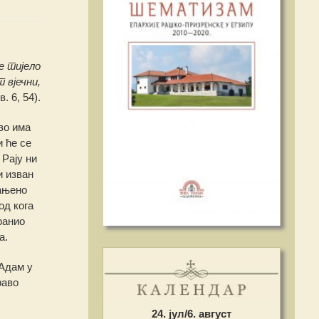
је тијело
т вјечни,
. 6, 54).
во има
и ће се
 Рају ни
и изван
рањено
од кога
ранио
а.
 Адам у
раво
24. јул/6. август