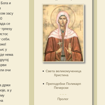
 Бога и
и
хом засу
40
ада се
у трпезу
истос
у себи.
оже!
њи; у
где нема
ругој
крви
или очи
Света великомученица
Христина
Преподобни Поликарп
а држи
Печерски
је, а у
 му
Пролог
на