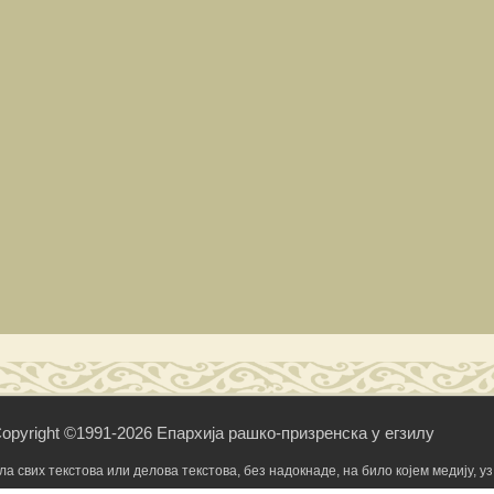
opyright ©1991-2026 Епархија рашко-призренска у егзилу
свих текстова или делова текстова, без надокнаде, на било којем медију, уз 