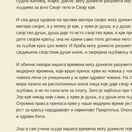
судби његовој. Мајке, дакле, могу донекле разумети ону
људима за јело Своје тело и Своју крв.
И сва деца одојена на прсима матера својих могу доне
матера својих, а у млеку је крв, у крви је душа, а у ду
својство души, душа даје то исто својство крви, а крв пр
дете својом крвљу, она не храни само тело детиње него 
за љубав кроз цео живот. И браћа могу донекле разумет
сједињена својством душе њене, и загрејана љубављу ње
И обични лекари нашега времена могу донекле разумет
модерног времена, који врше пренос крви из човека у чов
човека лечи се уношењем у њ крви здравог човека. На та
мора пазити на расположење онога лица које даје своју к
љубави, а не по сили или за плату. Зато је најбоље при 
Јер крв никад није сама; у крви је душа, а у души или љу
Огромна пракса преноса крви у наше модерно време јес
јест за крвљу најздравијег и најмилијег Пријатеља; Онога
и здрави бити.
Још и сви учени људи нашега времена могу донекле пој