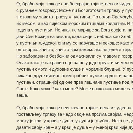
О, браћо моја, како је све бескрајно тајанствено и чуде
с ругањем говораху: Може ли Бог зготовити трпезу у пус
зготови му заиста трпезу у пустињи. По вољи Свемогуће
их месом, и као пијеском морским птицама крилатим. И 
година у пустињи. Но ипак не марише за Бога својега, 
јави Син Божији на земљи, када сиђе с небеса као Хлеб 
у пустињи људској, они му се наругаше и рекоше: како м
одговорио: заиста, заиста вам кажем: ако не једете тијел
Но заборавни и безбожни одмахивали су главом и говори
Онако како је нахранио оце ваше у једној пустињи месом
пустињи смрти и духовне суше и моралне блудње. У пуст
никакве друге висине осим гробних хумки гордости ваше;
пустињи, страшнијој од оне прве пешчане пустиње под Х
Своје. Како може? како може? Може онако како може сам
ваше.
О, браћо моја, како је неисказано тајанствена и чудесн
постављену трпезу за чедо своје на прсима својим. Чедо
млеку је крв, у крви је душа, у души је љубав. Нека не д
давати своју крв – а у крви је душа – у њеној крви није 