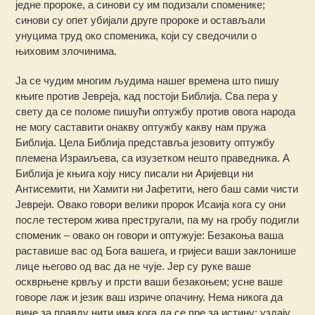
једне пророке, а синови су им подизали споменике;
синови су опет убијали друге пророке и остављали
унуцима труд око споменика, који су сведочили о
њиховим злочинима.
Ја се чудим многим људима нашег времена што пишу
књиге против Јевреја, кад постоји Библија. Сва пера у
свету да се поломе пишући оптужбу против овога народа
не могу саставити онакву оптужбу какву нам пружа
Библија. Цела Библија представља језовиту оптужбу
племена Израиљева, са изузетком нешто праведника. А
Библија је књига коју нису писали ни Аријевци ни
Антисемити, ни Хамити ни Јафетити, него баш сами чисти
Јевреји. Овако говори велики пророк Исаија кога су они
после тестером жива престругали, па му на гробу подигли
споменик – овако он говори и оптужује: Безакоња ваша
раставише вас од Бога вашега, и гријеси ваши заклонише
лице његово од вас да не чује. Јер су руке ваше
оскврњене крвљу и прсти ваши безакоњем; усне ваше
говоре лаж и језик ваш изриче опачину. Нема никога да
виче за правду нити има кога да се пре за истину; уздају