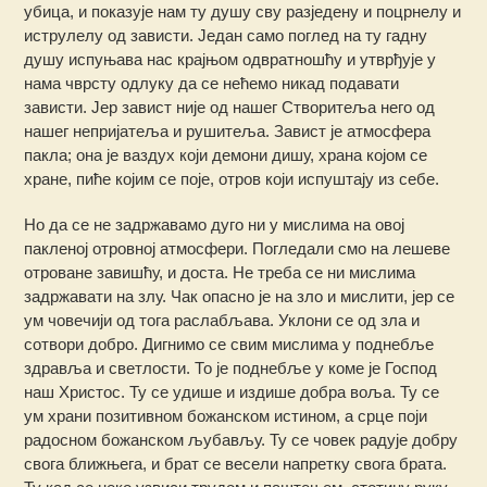
убица, и показује нам ту душу сву разједену и поцрнелу и
иструлелу од зависти. Један само поглед на ту гадну
душу испуњава нас крајњом одвратношћу и утврђује у
нама чврсту одлуку да се нећемо никад подавати
зависти. Јер завист није од нашег Створитеља него од
нашег непријатеља и рушитеља. Завист је атмосфера
пакла; она је ваздух који демони дишу, храна којом се
хране, пиће којим се поје, отров који испуштају из себе.
Но да се не задржавамо дуго ни у мислима на овој
пакленој отровној атмосфери. Погледали смо на лешеве
отроване завишћу, и доста. Не треба се ни мислима
задржавати на злу. Чак опасно је на зло и мислити, јер се
ум човечији од тога раслабљава. Уклони се од зла и
сотвори добро. Дигнимо се свим мислима у поднебље
здравља и светлости. То је поднебље у коме је Господ
наш Христос. Ту се удише и издише добра воља. Ту се
ум храни позитивном божанском истином, а срце поји
радосном божанском љубављу. Ту се човек радује добру
свога ближњега, и брат се весели напретку свога брата.