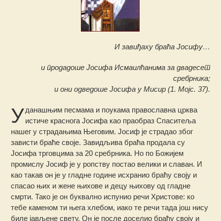
И завиђаху браћа Јосифу…
и продадоше Јосифа Исмаилћанима за двадесет
сребрника;
и они одведоше Јосифа у Мисир (1. Мојс. 37).
У
данашњим песмама и поукама православна црква
истиче краснога Јосифа као праобраз Спаситеља
нашег у страдањима Његовим. Јосиф је страдао због
зависти браће своје. Завидљива браћа продала су
Јосифа трговцима за 20 сребрника. Но по Божијем
промислу Јосиф је у ропству постао велики и славан. И
као такав он је у гладне године исхранио браћу своју и
спасао њих и жене њихове и децу њихову од гладне
смрти. Тако је он буквално испунио речи Христове: ко
тебе каменом ти њега хлебом, иако те речи тада још нису
биле јављене свету. Он је после доселио браћу своју и