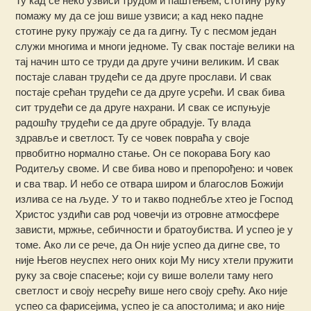
Ту кад се неко узвиси трудом и паштењем, стотину руку
помажу му да се још више узвиси; а кад неко падне
стотине руку пружају се да га дигну. Ту с песмом један
служи многима и многи једноме. Ту свак постаје велики на
тај начин што се труди да друге учини великим. И свак
постаје славан трудећи се да друге прослави. И свак
постаје срећан трудећи се да друге усрећи. И свак бива
сит трудећи се да друге нахрани. И свак се испуњује
радошћу трудећи се да друге обрадује. Ту влада
здравље и светлост. Ту се човек повраћа у своје
првобитно нормално стање. Он се покорава Богу као
Родитељу своме. И све бива ново и препорођено: и човек
и сва твар. И небо се отвара широм и благослов Божији
излива се на људе. У то и такво поднебље хтео је Господ
Христос уздићи сав род човечји из отровне атмосфере
зависти, мржње, себичности и братоубиства. И успео је у
томе. Ако ли се рече, да Он није успео да дигне све, то
није Његов неуспех него оних који Му нису хтели пружити
руку за своје спасење; који су више волели таму него
светлост и своју несрећу више него своју срећу. Ако није
успео са фарисејима, успео је са апостолима; и ако није