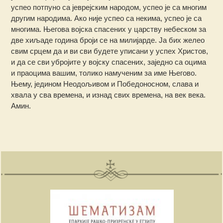
успео потпуно са јеврејским народом, успео је са многим
другим народима. Ако није успео са некима, успео је са
многима. Његова војска спасених у царству небеском за
две хиљаде година броји се на милијарде. Ја бих желео
свим срцем да и ви сви будете уписани у успех Христов,
и да се сви убројите у војску спасених, заједно са оцима
и праоцима вашим, толико намученим за име Његово.
Њему, једином Неодољивом и Победоносном, слава и
хвала у сва времена, и изнад свих времена, на век века.
Амин.