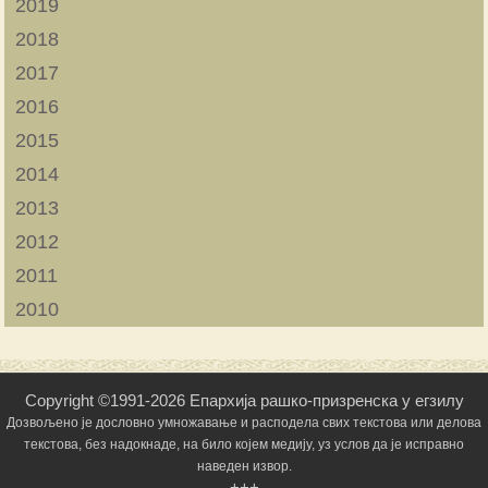
2019
2018
2017
2016
2015
2014
2013
2012
2011
2010
Copyright ©1991-2026 Епархија рашко-призренска у егзилу
Дозвољено је дословно умножавање и расподела свих текстова или делова
текстова, без надокнаде, на било којем медију, уз услов да је исправно
наведен извор.
+++