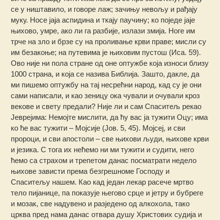
се у ништавило, и говоре лаж; зачињу невољу и рађају
муку. Носе јаја аспидина и ткају паучину; ко поједе јаје
њихово, умре, ако ли га разбије, излази змија. Ноге им
трче на зло и брзе су на проливање крви праве; мисли су
им безакоње; на путевима је њиховим пустош (Иса. 59).
Ово није ни пола стране од оне оптужбе која износи близу
1000 страна, и која се назива Библија. Зашто, дакле, да
ми пишемо оптужбу на тај несрећни народ, кад су је они
сами написали, и као зеницу ока чували и очували кроз
векове и свету предали? Није ли и сам Спаситељ рекао
Јеврејима: Немојте мислити, да ћу вас ја тужити Оцу; има
ко ће вас тужити – Мојсије (Јов. 5, 45). Мојсеј, и сви
пророци, и сви апостоли – све њихови људи, њихове крви
и језика. С тога их нећемо ни ми тужити и судити, него
ћемо са страхом и трепетом данас посматрати недело
њихове зависти према безгрешноме Господу и
Спаситељу нашем. Као кад један лекар расече мртво
тело пијанице, па показује његово срце и јетру и бубреге
и мозак, све надувено и разједено од алкохола, тако
црква пред нама данас отвара душу Христових судија и