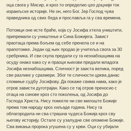
оца свога у Мисир, и кроз то определио цео доцнији ток
израиљске историје. Не он, него Бог. Јер Господ чува
праведника од свих беда и прославља га у сва времена.
Потомци оне исте браће, која су Јосифа хтела уништити,
припремали су уништење и Сина Божијега. Завист
праотаца према бољем од себе пренела се и на
прапотомке. Један од њих продао је учитеља свога за 30
сребрника. И сви скупа предали су га незнабошцима на
осуду онако како су и праоци њихови предали младога
Јосифа незнабошцима. Сличност је заиста велика, поред
све разлике у сразмери. Због те сличности црква данас
спомиње судбу Јосифову. Да покаже свима нама, како је
отров зависти дуготрајан. Како се тај отров преносио с
отаца на синове кроз сто поколења, од Јосифа до
Господа Христа. Нису помогле ни све милоште Божије
према том народу кроз хиљаде година. Нису га
облагородила ни сва страшна чудеса Божија кроз сву
његову историју. Остале су узалудне све опомене Божије.
Сва викања пророка угушена су у крви. Оци су убијали