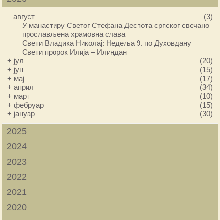
–
август
(3)
У манастиру Светог Стефана Деспота српског свечано
прослављена храмовна слава
Свети Владика Николај: Недеља 9. по Духовдану
Свети пророк Илија – Илиндан
+
јул
(20)
+
јун
(15)
+
мај
(17)
+
април
(34)
+
март
(10)
+
фебруар
(15)
+
јануар
(30)
2025
2024
2023
2022
2021
2020