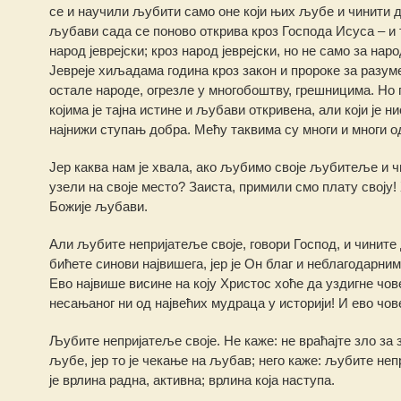
се и научили љубити само оне који њих љубе и чинити д
љубави сада се поново открива кроз Господа Исуса – и то
народ јеврејски; кроз народ јеврејски, но не само за нар
Јевреје хиљадама година кроз закон и пророке за разуме
остале народе, огрезле у многобоштву, грешницима. Но 
којима је тајна истине и љубави откривена, али који је 
најнижи ступањ добра. Мећу таквима су многи и многи о
Јер каква нам је хвала, ако љубимо своје љубитеље и 
узели на своје место? Заиста, примили смо плату своју! 
Божије љубави.
Али љубите непријатеље своје, говори Господ, и чините д
бићете синови највишега, јер је Он благ и неблагодарни
Ево највише висине на коју Христос хоће да уздигне чове
несањаног ни од највећих мудраца у историји! И ево чов
Љубите непријатеље своје. Не каже: не враћајте зло за з
љубе, јер то је чекање на љубав; него каже: љубите непр
је врлина радна, активна; врлина која наступа.