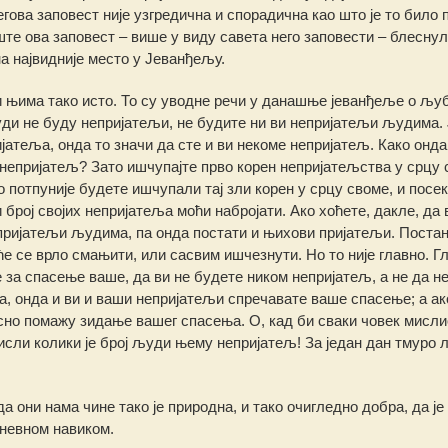
гова заповест није узгредична и спорадична као што је то било 
те ова заповест – више у виду савета него заповести – блеснул
а највидније место у Јеванђељу.
и њима тако исто. То су уводне речи у данашње јеванђеље о љу
уди не буду непријатељи, не будите ни ви непријатељи људима. 
ријатеља, онда то значи да сте и ви некоме непријатељ. Како онд
и непријатељ? Зато ишчупајте прво корен непријатељства у срцу 
о потпуније будете ишчупали тај зли корен у срцу своме, и посе
 број својих непријатеља моћи набројати. Ако хоћете, дакле, да
пријатељи људима, па онда постати и њихови пријатељи. Постан
 се врло смањити, или сасвим ишчезнути. Но то није главно. Гл
је за спасење ваше, да ви не будете ником непријатељ, а не да н
а, онда и ви и ваши непријатељи спречавате ваше спасење; а ак
но помажу зидање вашег спасења. О, кад би сваки човек мисли
исли колики је број људи њему непријатељ! За један дан тмуро 
они нама чине тако је природна, и тако очигледно добра, да је 
невном навиком.