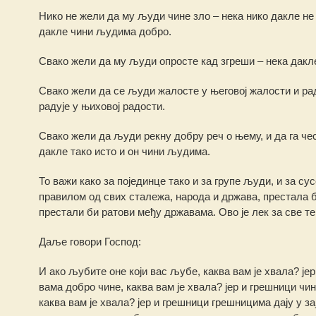
Нико не жели да му људи чине зло – нека нико дакле н
дакле чини људима добро.
Свако жели да му људи опросте кад згреши – нека дакл
Свако жели да се људи жалосте у његовој жалости и рад
радује у њиховој радости.
Свако жели да људи рекну добру реч о њему, и да га чест
дакле тако исто и он чини људима.
То важи како за појединце тако и за групе људи, и за с
правилом од свих сталежа, народа и држава, престала 
престали би ратови међу државама. Ово је лек за све те
Даље говори Господ:
И ако љубите оне који вас љубе, каква вам је хвала? је
вама добро чине, каква вам је хвала? јер и грешници чине
каква вам је хвала? јер и грешници грешницима дају у за