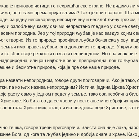
ав је приговор истицан с нехришћанске стране. Не видимо ли м
има, него само према пријатељима? Тако је приговарано. Шта 
оде: за једну непокварену, непомрачену и неозлобљену грехом, 
чену и озлобљену, какву сви ми непрестано гледамо у овоме свету
асвим природна. Јер у тој природи љубав је као ваздух којим св
 Бог створио. Из те природе просијава љубав божанска у ову наш
 земљи има праве љубави, она долази из те природе. У кругу ов
се због своје реткости назвати неприродном. Но она ипак није
 надприродна, или још најбоље рећи: преприродна, пошто љубав
ешне и бесмртне природе, која је пре ове наше природе.
а назвати неприродном, говоре други приговарачи. Ако је тако, о
ретки, па ко њих назива неприродним? Истина, једина Црква Христ
оје расту само у једном пределу земље, тако ова необична биљ
Христове. Ко би хтео да се увери у постојање многобројних при
е апостола Христових, отаца и исповедника вере Христове, зато
чно тешка, говоре трећи приговарачи. Заиста она није лака, наро
зине Бога, од кога та љубав једино и добија снаге и хране. Како