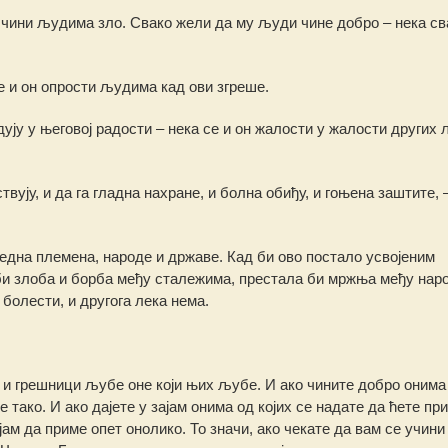
е чини људима зло. Свако жели да му људи чине добро – нека св
е и он опрости људима кад ови згреше.
ују у његовој радости – нека се и он жалости у жалости других 
вују, и да га гладна нахране, и болна обиђу, и гоњена заштите, 
уседна племена, народе и државе. Кад би ово постало усвојеним
би злоба и борба међу сталежима, престала би мржња међу наро
 болести, и другога лека нема.
р и грешници љубе оне који њих љубе. И ако чините добро онима 
 тако. И ако дајете у зајам онима од којих се надате да ћете пр
јам да приме опет онолико. То значи, ако чекате да вам се учини