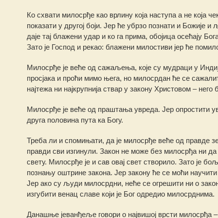
Ко схвати милосрђе као врлину која наступа а не која че
показати у другој боји. Јер ће убрзо познати и Божије 
даје тај блажени удар и ко га прима, обојица осећају Бо
Зато је Господ и рекао: блажени милостиви јер ће помил
Милосрђе је веће од сажаљења, које су мудраци у Индиј
просјака и проћи мимо њега, но милосрдан ће се сажалит
најтежа ни најкрупнија ствар у закону Христовом – него
Милосрђе је веће од праштања увреда. Јер опростити увр
друга половина пута ка Богу.
Треба ли и спомињати, да је милосрђе веће од правде з
правди сви изгинули. Закон не може без милосрђа ни да
свету. Милосрђе је и сав овај свет створило. Зато је 
познању оштрине закона. Јер закону ће се моћи научити 
Јер ако су људи милосрдни, неће се огрешити ни о закон
изгубити венац славе који је Бог одредио милосрднима.
Данашње јеванђеље говори о највишој врсти милосрђа –