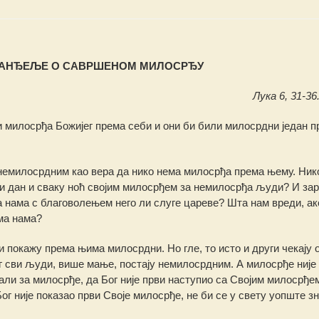
ВАНЂЕЉЕ О САВРШЕНОМ МИЛОСРЂУ
Лука 6, 31-36.
и милосрђа Божијег према себи и они би били милосрдни један п
 немилосрдним као вера да нико нема милосрђа према њему. Нико
аки дан и сваку ноћ својим милосрђем за немилосрђа људи? И зар
а нама с благоволењем него ли слуге цареве? Шта нам вреди, ак
ма нама?
 покажу према њима милосрдни. Но гле, то исто и други чекају 
г сви људи, више мање, постају немилосрдним. А милосрђе није
нали за милосрђе, да Бог није први наступио са Својим милосрђе
г није показао први Своје милосрђе, не би се у свету уопште з