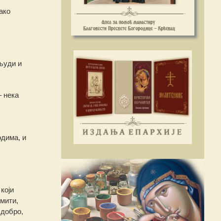
ако
људи и
– нека
дима, и
који
имити,
 добро,