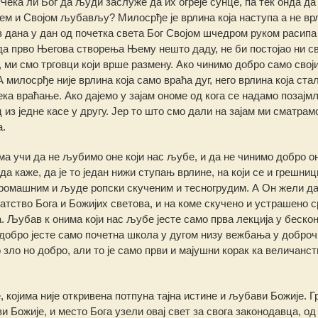
 Чека ли Бог да људи заслуже да их огреје сунце, па тек онда да
ђем и Својом љубављу? Милосрђе је врлина која наступа а не вр
 Из дана у дан од почетка света Бог Својом шчедром руком расипа
да прво Његова створења Њему нешто даду, не би постојао ни св
, ми смо трговци који врше размену. Ако чинимо добро само свој
 милосрђе није врлина која само враћа дуг, него врлина која ста
чека враћање. Ако дајемо у зајам ономе од кога се надамо позајм
из једне касе у другу. Јер то што смо дали на зајам ми сматрам
а.
ма учи да не љубимо оне који нас љубе, и да не чинимо добро о
а каже, да је то један нижи ступањ врлине, на који се и грешниц
 сиромашним и људе ропски скученим и тесногрудим. А Он жели да
атство Бога и Божијих светова, и на коме скучено и устрашено 
. Љубав к онима који нас љубе јесте само прва лекција у бескон
добро јесте само почетна школа у дугом низу вежбања у доброч
о зло но добро, али то је само први и мајушни корак ка величанс
којима није откривена потпуна тајна истине и љубави Божије. 
 Божије, и место Бога узели овај свет за свога законодавца, од 