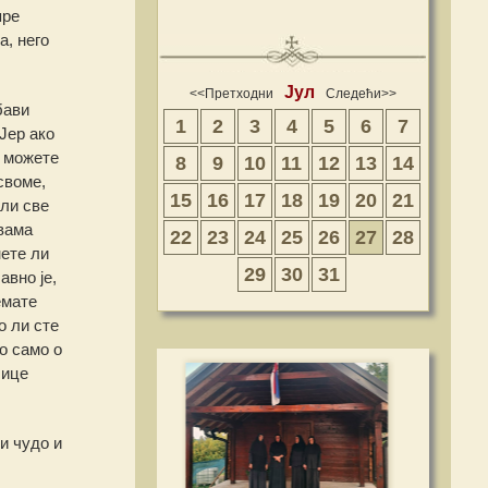
пре
а, него
Јул
<<Претходни
Следећи>>
бави
1
2
3
4
5
6
7
Јер ако
а можете
8
9
10
11
12
13
14
своме,
15
16
17
18
19
20
21
кли све
 вама
22
23
24
25
26
27
28
ете ли
29
30
31
авно је,
емате
о ли сте
о само о
лице
и чудо и