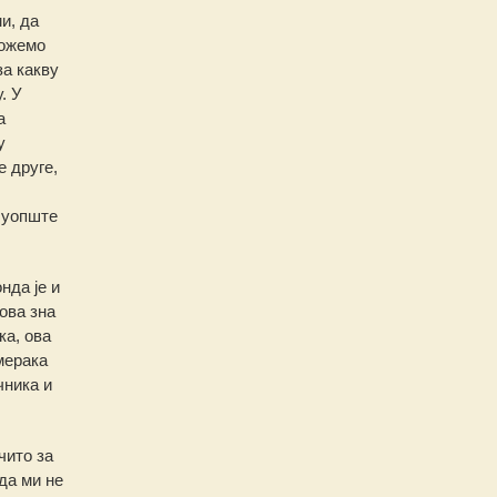
и, да
можемо
за какву
. У
а
у
е друге,
 уопште
нда је и
ова зна
ка, ова
мерака
чника и
чито за
 да ми не