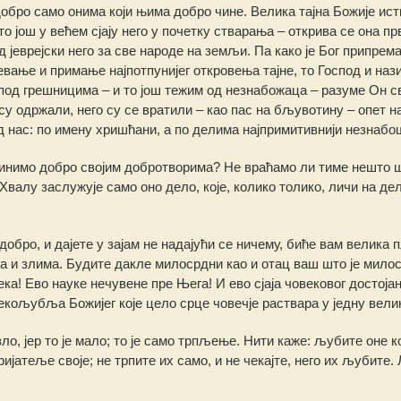
обро само онима који њима добро чине. Велика тајна Божије ист
 још у већем сјају него у почетку стварања – открива се она пр
од јеврејски него за све народе на земљи. Па како је Бог припрем
вање и примање најпотпунијег откровења тајне, то Господ и наз
под грешницима – и то још тежим од незнабожаца – разуме Он с
нису одржали, него су се вратили – као пас на бљувотину – опет н
д нас: по имену хришћани, а по делима најпримитивнији незнабо
чинимо добро својим добротворима? Не враћамо ли тиме нешто 
Хвалу заслужује само оно дело, које, колико толико, личи на де
обро, и дајете у зајам не надајући се ничему, биће вам велика п
ма и злима. Будите дакле милосрдни као и отац ваш што је мило
ка! Ево науке нечувене пре Њега! И ево сјаја човековог достојан
екољубља Божијег које цело срце човечје раствара у једну велик
ло, јер то је мало; то је само трпљење. Нити каже: љубите оне к
ијатеље своје; не трпите их само, и не чекајте, него их љубите