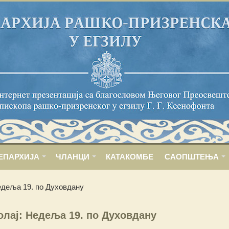
ЕПАРХИЈА
ЧЛАНЦИ
КАТАКОМБЕ
САОПШТЕЊА
едеља 19. по Духовдану
олај: Недеља 19. по Духовдану