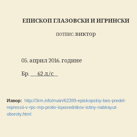
ЕПИСКОП ГЛАЗОВСКИ И ИГРИНСКИ
виктор
ПОТПИС:
05. април 2016. године
Бр.
62 л/с__
Извор:
http://3rm.info/main/62399-episkopskiy-bes-predel-
repressii-v-rpc-mp-protiv-ispovednikov-istiny-nabirayut-
oboroty.html