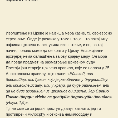
Изопштење из Цркве је највиша мера казне, т.ј. својеврсно
стрељање. Овде је разлика у томе што је што покајнику
највиша црквена власт укида изопштење, и он, на тај
начин, поново може да се врати у Цркву. Епархијални
архијереј нема овлашћења за ову крајњу меру. Он мора
да преда предмет на разматрање црквеном суду.
Постоји још старије црквено правило, које се налази у 25.
Апостолском правилу, које гласи: «
Епископ, или
пресвитер, или ђакон, који је разобличен у блудништву,
или кривоклетству, или у крађи, да буде рашчињен, али
да не буде изопштен из црквеног општења. Јер
Свето
Писмо тврди: «Неће се двапута подигнути погибао»
(Наум, 1,9)».
Т.ј. не сме се за један преступ двапут казнити, јер то
противречи милосрђу и открива немилосрдну и