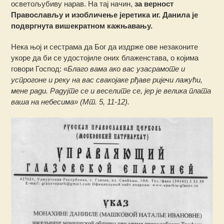
осветољубиву нарав. На тај начин,
за верност
Православљу и изобличење јеретика иг. Данила је
подвргнута вишекратном кажњавању.
Нека њој и сестрама да Бог да издрже ове незаконите
укоре да би се удостојиле оних блаженстава, о којима
говори Господ: «
Благо вама ако вас узасрамоте и
успрогоне и реку на вас свакојаке рђаве ријечи лажући,
мене ради. Радујте се и веселите се, јер је велика плата
ваша на небесима» (Мт. 5, 11-12).