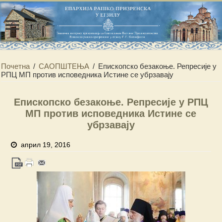
Почетна
/
САОПШТЕЊА
/
Епископско безакоње. Репресије у
РПЦ МП против исповедника Истине се убрзавају
Епископско безакоње. Репресије у РПЦ
МП против исповедника Истине се
убрзавају
април 19, 2016