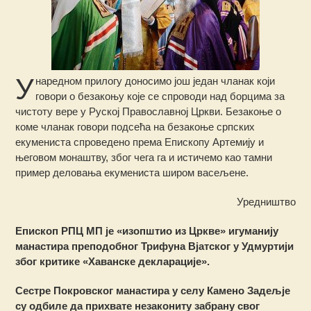
У
наредном прилогу доносимо још један чланак који
говори о безакоњу које се спроводи над борцима за
чистоту вере у Руској Православној Цркви.
Безакоње о
коме чланак говори подсећа на безакоње српских
екумениста спроведено према Епископу Артемију и
његовом монаштву, због чега га и истичемо као тамни
пример деловања екумениста широм васељене.
Уредништво
Епископ РПЦ МП је «изопштио из Цркве» игуманију
манастира преподобног Трифуна Вјатског у Удмуртији
због критике «Хаванске декларације».
Сестре Покровског манастира у селу Камено Задељје
су одбиле да прихвате незакониту забрану свог