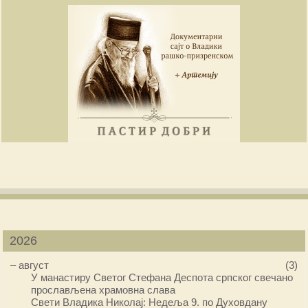
2026
–
август
(3)
У манастиру Светог Стефана Деспота српског свечано
прослављена храмовна слава
Свети Владика Николај: Недеља 9. по Духовдану