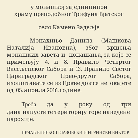
у монашкој заједниципри
храму преподобног Трифуна Вјатског
село Камено Задељје
Монахињо Данила (Машкова
Наталија Ивановна), због кршења
монашких завета и понашања, за које се
примењују 4. и 8. Правило Четвртог
Васељенског Сабора и 13. Правило Светог
Цариградског Прво-другог Сабора,
изопштавате се из Цркве док се не окајете
од 05. априла 2016. године.
Треба
да у року од три
дана напустите територију горе наведене
парохије.
ПЕЧАТ: ЕПИСКОП ГЛАЗОВСКИ И ИГРИНСКИ ВИКТОР