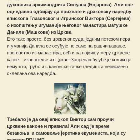
духовника архимандрита Силуана (Бојарова). Али оне
однедавно одбијају да прихвате и драконску наредбу
епископа Глазовског и Игринског Виктора (Сергејева)
о изопштењу игуманије његовог манастира матушке
Даниле (Машкове) из Цркве.
Ето тако просто, без црквеног суда, једним потезом пера
игуманија Данила се осуђује не само на рашчињавање,
прогонство из манастира, већ и на највишу меру црквене
казне – изопштење из Цркве. Запрепашћујуће је колико је
немушто, грубо и с канонске тачке гледишта неписмено
склепана ова наредба.
Требало је да овај епископ Виктор сам проучи
црквене каноне и правила! Али сад је време
безакоња и самовоље јеретика екумениста, који су
заузели РПЦ МП.