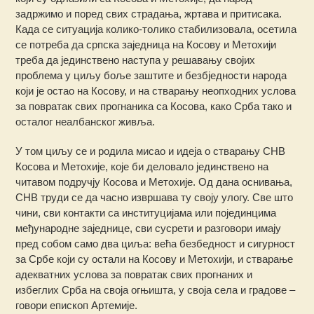
задржимо и поред свих страдања, жртава и притисака.
Када се ситуација колико-толико стабилизовала, осетила
се потреба да српска заједница на Косову и Метохији
треба да јединствено наступа у решавању својих
проблема у циљу боље заштите и безбједности народа
који је остао на Косову, и на стварању неопходних услова
за повратак свих прогнаника са Косова, како Срба тако и
осталог неалбанског живља.
У том циљу се и родила мисао и идеја о стварању СНВ
Косова и Метохије, које би деловало јединствено на
читавом подручју Косова и Метохије. Од дана оснивања,
СНВ труди се да часно извршава ту своју улогу. Све што
чини, сви контакти са институцијама или појединцима
међународне заједнице, сви сусрети и разговори имају
пред собом само два циља: већа безбедност и сигурност
за Србе који су остали на Косову и Метохији, и стварање
адекватних услова за повратак свих прогнаних и
избеглих Срба на своја огњишта, у своја села и градове –
говори епископ Артемије.