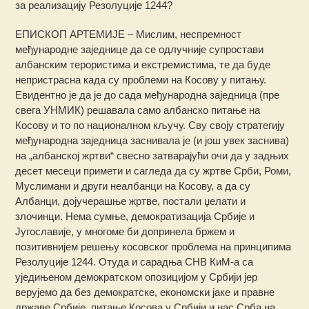
за реализацију Резолуције 1244?
ЕПИСКОП АРТЕМИЈЕ – Мислим, неспремност
међународне заједнице да се одлучније супростави
албанским терористима и екстремистима, те да буде
непристрасна када су проблеми на Косову у питању.
Евидентно је да је до сада међународна заједница (пре
свега УНМИК) решавала само албанско питање на
Косову и то по националном кључу. Сву своју стратегију
међународна заједница заснивала је (и још увек заснива)
на „албанској жртви“ свесно затварајући очи да у задњих
десет месеци примети и сагледа да су жртве Срби, Роми,
Муслимани и други неалбанци на Косову, а да су
Албанци, дојучерашње жртве, постали џелати и
злочинци. Нема сумње, демократизација Србије и
Југославије, у многоме би допринела бржем и
позитивнијем решењу косовског проблема на принципима
Резолуције 1244. Отуда и сарадња СНВ КиМ-а са
уједињеном демократском опозицијом у Србији јер
верујемо да без демократске, економски јаке и правне
државе Србије, питање Косова у Србији и нас Срба на