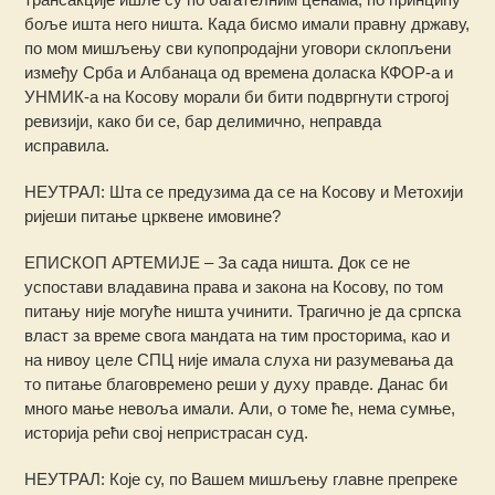
боље ишта него ништа. Када бисмо имали правну државу,
по мом мишљењу сви купопродајни уговори склопљени
између Срба и Албанаца од времена доласка КФОР-а и
УНМИК-а на Косову морали би бити подвргнути строгој
ревизији, како би се, бар делимично, неправда
исправила.
НЕУТРАЛ: Шта се предузима да се на Косову и Метохији
ријеши питање црквене имовине?
ЕПИСКОП АРТЕМИЈЕ – За сада ништа. Док се не
успостави владавина права и закона на Косову, по том
питању није могуће ништа учинити. Трагично је да српска
власт за време свога мандата на тим просторима, као и
на нивоу целе СПЦ није имала слуха ни разумевања да
то питање благовремено реши у духу правде. Данас би
много мање невоља имали. Али, о томе ће, нема сумње,
историја рећи свој непристрасан суд.
НЕУТРАЛ: Које су, по Вашем мишљењу главне препреке