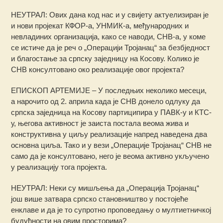
НЕУТРАЛ: Ових дана код нас и у свијету актуелизиран је
и нови пројекат КФОР-а, УНМИК-а, међународних и
невладиних организација, како се наводи, СНВ-а, у коме
се истиче да је реч о „Операцији Тројанац“ за безбједност
и благостање за српску заједницу на Косову. Колико је
СНВ консултовано око реализације овог пројекта?
ЕПИСКОП АРТЕМИЈЕ – У последњих неколико месеци,
а нарочито од 2. априла када је СНВ донело одлуку да
српска заједница на Косову партиципира у ПАВК-у и КТС-
у, његова активност је заиста постала веома жива и
конструктивна у циљу реализације напред наведена два
основна циља. Тако и у вези „Операције Тројанац“ СНВ не
само да је консултовано, него је веома активно укључено
у реализацију тога пројекта.
НЕУТРАЛ: Неки су мишљења да „Операција Тројанац“
још више затвара српско становништво у постојеће
енклаве и да је то супротно проповедању о мултиетничкој
будућности на овим просторима?