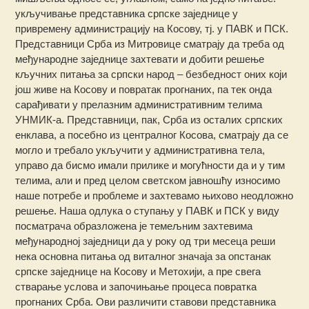
укључивање представника српске заједнице у
привремену администрацију на Косову, тј. у ПАВК и ПСК.
Представници Срба из Митровице сматрају да треба од
међународне заједнице захтевати и добити решење
кључних питања за српски народ – безбедност оних који
још живе на Косову и повратак прогнаних, па тек онда
сарађивати у прелазним административним телима
УНМИК-а. Представници, пак, Срба из осталих српских
енклава, а посебно из централног Косова, сматрају да се
могло и требало укључити у административна тела,
управо да бисмо имали прилике и могућности да и у тим
телима, али и пред целом светском јавношћу износимо
наше потребе и проблеме и захтевамо њихово неодложно
решење. Наша одлука о ступању у ПАВК и ПСК у виду
посматрача образложена је темељним захтевима
међународној заједници да у року од три месеца реши
нека основна питања од виталног значаја за опстанак
српске заједнице на Косову и Метохији, а пре свега
стварање услова и започињање процеса повратка
прогнаних Срба. Ови различити ставови представника