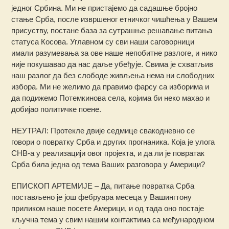
једног Србина. Ми не пристајемо да садашње бројно
стање Срба, после извршеног етничког чишћења у Вашем
присуству, постане база за сутрашње решавање питања
статуса Косова. Углавном су сви наши саговорници
имали разумевања за ове наше непобитне разлоге, и нико
није покушавао да нас даље убеђује. Свима је схватљив
наш разлог да без слободе живљења нема ни слободних
избора. Ми не желимо да правимо фарсу са изборима и
да подижемо Потемкинова села, којима би неко махао и
добијао политичке поене.
НЕУТРАЛ: Протекле двије седмице свакодневно се
говори о повратку Срба и других прогнаника. Која је улога
СНВ-а у реализацији овог пројекта, и да ли је повратак
Срба била једна од тема Ваших разговора у Америци?
ЕПИСКОП АРТЕМИЈЕ – Да, питање повратка Срба
постављено је још фебруара месеца у Вашингтону
приликом наше посете Америци, и од тада оно постаје
кључна тема у свим нашим контактима са међународном