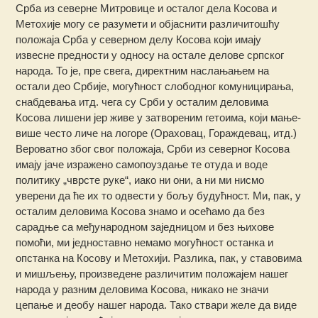
Срба из северне Митровице и осталог дела Косова и
Метохије могу се разумети и објаснити различитошћу
положаја Срба у северном делу Косова који имају
извесне предности у односу на остале делове српског
народа. То је, пре свега, директним наслањањем на
остали део Србије, могућност слободног комуницирања,
снабдевања итд. чега су Срби у осталим деловима
Косова лишени јер живе у затвореним гетоима, који мање-
више често личе на логоре (Ораховац, Гораждевац, итд.)
Вероватно због свог положаја, Срби из северног Косова
имају јаче изражено самопоуздање те отуда и воде
политику „чврсте руке“, иако ни они, а ни ми нисмо
уверени да ће их то одвести у бољу будућност. Ми, пак, у
осталим деловима Косова знамо и осећамо да без
сарадње са међународном заједницом и без њихове
помоћи, ми једноставно немамо могућност останка и
опстанка на Косову и Метохији. Разлика, пак, у ставовима
и мишљењу, произведене различитим положајем нашег
народа у разним деловима Косова, никако не значи
цепање и деобу нашег народа. Тако ствари желе да виде