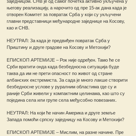
заједницом. СНВ је од самог почетка активно укључена у
његову реализацију, а нарочито од пре 15-ак дана када је
отворен Комитет за повратак Срба у који су укључени
главни представници међународне заједнице на Косову,
као и СНВ.
НЕУТРАЛ: За када је предвиђен повратак Срба у
Приштину и друге градове на Косову и Метохији?
ЕПИСКОП АРТЕМИЈЕ – Рок није одређен. Тамо ће се
Срби вратити онда када безбедносна ситуација буде
таква да им не прети опасност по живот од стране
албанских екстремиста. За сада је много лакше створити
безбедносне услове у руралним областима где су и
раније Срби живели у компактним целинама, као што су
поједина села или групе села међусобно повезаних.
НЕУТРАЛ: На који ће начин Америка и друге земље
Запада помоћи српску заједницу на Косову и Метохији?
ЕПИСКОП АРТЕМИЈЕ – Мислим, на разне начине. Пре