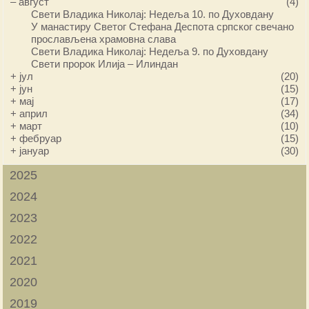
–
август
(4)
Свети Владика Николај: Недеља 10. по Духовдану
У манастиру Светог Стефана Деспота српског свечано
прослављена храмовна слава
Свети Владика Николај: Недеља 9. по Духовдану
Свети пророк Илија – Илиндан
+
јул
(20)
+
јун
(15)
+
мај
(17)
+
април
(34)
+
март
(10)
+
фебруар
(15)
+
јануар
(30)
2025
2024
2023
2022
2021
2020
2019