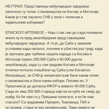
НЕУТРАЛ: Представници међународне заједнице
започели су попис становништва на Косову и Метохији.
Какав је став заузело СНВ у вези с пописом и
најављеним изборима?
ЕПИСКОП АРТЕМИЈЕ – Наш став смо до сада поновили
много пута пред многобројним представницима
међународне заједнице. А то је, да Срби у оваквим
условима када насиље, злочини и убиства још трају, када
је прогнано две трећине нашега народа са Косова и
Метохије (преко 200.000 Срба и 50.000 других
неалбанаца), када су сви градови Косова и Метохије
етнички потпуно очишћени од Срба (сем Косовске
Митровице), за СНВ је неприхватљив било какав попис
становништва и било какви избори. Питамо их: У
Приштини је до доласка КФОР-а живело 40.000 Срба.
Сада их има 250-300 стараца који ни из куће не смеју да
изађу. Ко ће нам се у Пришини пописати, и ко ће нам
гласати? Са градовима Призрен, Ђаковица, Пећ и
осталима, стање је још неповољније. Тамо немате ни