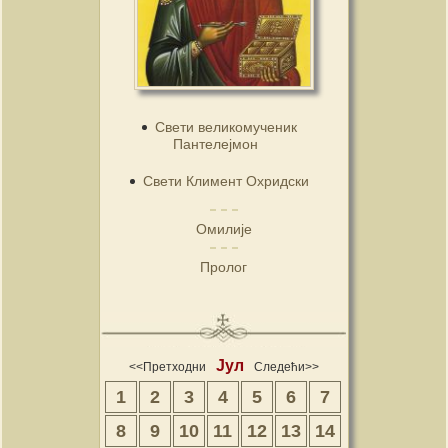
Свети великомученик
Пантелејмон
Свети Климент Охридски
Омилије
Пролог
Јул
<<Претходни
Следећи>>
1
2
3
4
5
6
7
8
9
10
11
12
13
14