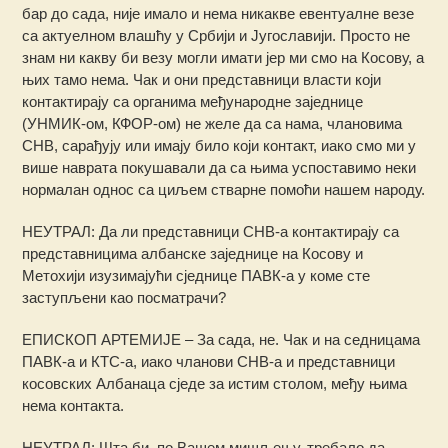
бар до сада, није имало и нема никакве евентуалне везе
са актуелном влашћу у Србији и Југославији. Просто не
знам ни какву би везу могли имати јер ми смо на Косову, а
њих тамо нема. Чак и они представници власти који
контактирају са органима међународне заједнице
(УНМИК-ом, КФОР-ом) не желе да са нама, члановима
СНВ, сарађују или имају било који контакт, иако смо ми у
више наврата покушавали да са њима успоставимо неки
нормалан однос са циљем стварне помоћи нашем народу.
НЕУТРАЛ: Да ли представници СНВ-а контактирају са
представницима албанске заједнице на Косову и
Метохији изузимајући сједнице ПАВК-а у коме сте
заступљени као посматрачи?
ЕПИСКОП АРТЕМИЈЕ – За сада, не. Чак и на седницама
ПАВК-а и КТС-а, иако чланови СНВ-а и представници
косовских Албанаца сједе за истим столом, међу њима
нема контакта.
НЕУТРАЛ: Шта би, по Вашем мишљењу, требало да