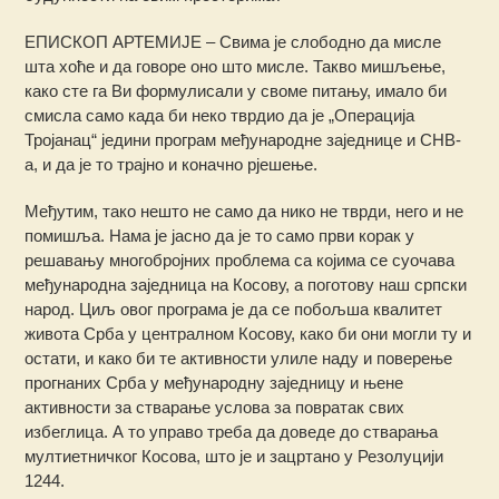
ЕПИСКОП АРТЕМИЈЕ – Свима је слободно да мисле
шта хоће и да говоре оно што мисле. Такво мишљење,
како сте га Ви формулисали у своме питању, имало би
смисла само када би неко тврдио да је „Операција
Тројанац“ једини програм међународне заједнице и СНВ-
а, и да је то трајно и коначно рјешење.
Међутим, тако нешто не само да нико не тврди, него и не
помишља. Нама је јасно да је то само први корак у
решавању многобројних проблема са којима се суочава
међународна заједница на Косову, а поготову наш српски
народ. Циљ овог програма је да се побољша квалитет
живота Срба у централном Косову, како би они могли ту и
остати, и како би те активности улиле наду и поверење
прогнаних Срба у међународну заједницу и њене
активности за стварање услова за повратак свих
избеглица. А то управо треба да доведе до стварања
мултиетничког Косова, што је и зацртано у Резолуцији
1244.