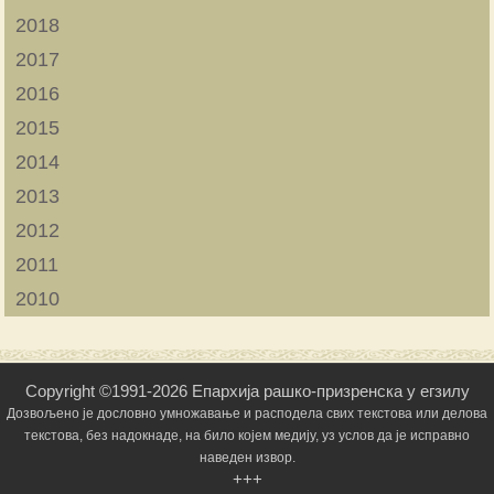
2018
2017
2016
2015
2014
2013
2012
2011
2010
Copyright ©1991-2026 Епархија рашко-призренска у егзилу
Дозвољено је дословно умножавање и расподела свих текстова или делова
текстова, без надокнаде, на било којем медију, уз услов да је исправно
наведен извор.
+++