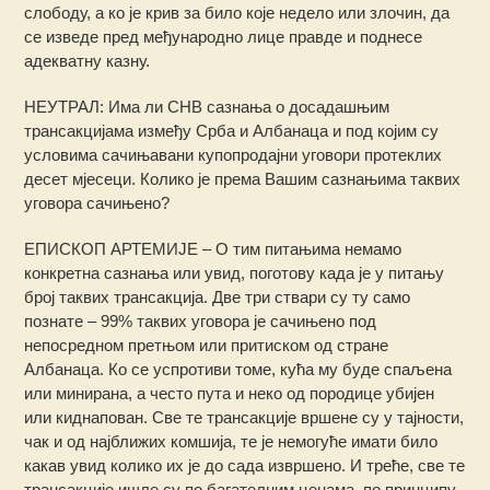
слободу, а ко је крив за било које недело или злочин, да
се изведе пред међународно лице правде и поднесе
адекватну казну.
НЕУТРАЛ: Има ли СНВ сазнања о досадашњим
трансакцијама између Срба и Албанаца и под којим су
условима сачињавани купопродајни уговори протеклих
десет мјесеци. Колико је према Вашим сазнањима таквих
уговора сачињено?
ЕПИСКОП АРТЕМИЈЕ – О тим питањима немамо
конкретна сазнања или увид, поготову када је у питању
број таквих трансакција. Две три ствари су ту само
познате – 99% таквих уговора је сачињено под
непосредном претњом или притиском од стране
Албанаца. Ко се успротиви томе, кућа му буде спаљена
или минирана, а често пута и неко од породице убијен
или киднапован. Све те трансакције вршене су у тајности,
чак и од најближих комшија, те је немогуће имати било
какав увид колико их је до сада извршено. И треће, све те
трансакције ишле су по багателним ценама, по принципу