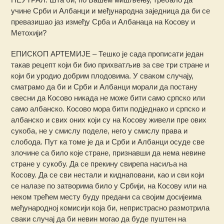
учине Срби и Албанци и међународна заједница да би се
превазишао јаз између Срба и Албанаца на Косову и
Метохији?
ЕПИСКОП АРТЕМИЈЕ – Тешко је сада прописати један
такав рецепт који би био прихватљив за све три стране и
који би уродио добрим плодовима. У сваком случају,
сматрамо да би и Срби и Албанци морали да постану
свесни да Косово никада не може бити само српско или
само албанско. Косово мора бити подједнако и српско и
албанско и свих оних који су на Косову живели пре ових
сукоба, не у смислу поделе, него у смислу права и
слобода. Пут ка томе је да и Срби и Албанци осуде све
злочине са било које стране, признавши да нема невине
стране у сукобу. Да се прекину свирепа насиља на
Косову. Да се сви нестали и киднаповани, као и сви који
се налазе по затворима било у Србији, на Косову или на
неком трећем месту буду предани са својим досијеима
међународној комисији која би, непристрасно размотрила
сваки случај да би невин могао да буде пуштен на