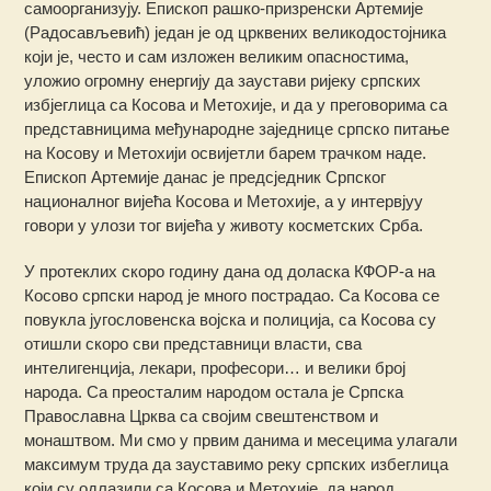
самоорганизују. Епископ рашко-призренски Артемије
(Радосављевић) један је од црквених великодостојника
који је, често и сам изложен великим опасностима,
уложио огромну енергију да заустави ријеку српских
избјеглица са Косова и Метохије, и да у преговорима са
представницима међународне заједнице српско питање
на Косову и Метохији освијетли барем трачком наде.
Епископ Артемије данас је предсједник Српског
националног вијећа Косова и Метохије, а у интервјуу
говори у улози тог вијећа у животу косметских Срба.
У протеклих скоро годину дана од доласка КФОР-а на
Косово српски народ је много пострадао. Са Косова се
повукла југословенска војска и полиција, са Косова су
отишли скоро сви представници власти, сва
интелигенција, лекари, професори… и велики број
народа. Са преосталим народом остала је Српска
Православна Црква са својим свештенством и
монаштвом. Ми смо у првим данима и месецима улагали
максимум труда да зауставимо реку српских избеглица
који су одлазили са Косова и Метохије, да народ