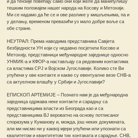
и да тензије повећају само они који желе да манипулишу
тешким положајем нашег народа на Косову и Метохији.
Ми се надамо да ће се и ове разлике у мишљењима, па и
у делању, временом превазићи уз мало добре воље са
обе стране.
НЕУТРАЛ: Према наводима представника Савјета
безбједности УН који су недавно посјетили Косово и
Метохију, представници међународне заједнице односно
УНМИК-а и КФОР-а настављају са редовним контактима
са властима СРЈ и Војском Југославије. Колико сте Ви
упућени у ове контакте и какве су евентуалне везе СНВ-а
са актуелном влашћу у Србији и Југославији?
ЕПИСКОП АРТЕМИЈЕ – Познато нам је да међународна
заједница одржава неке контакте и сарадњу са
представницима власти из Београда као и са
представницима ВЈ вероватно на основу потписаног
споразума у Куманову и, можда, још неких докумената,
али ми нисмо ни у каквој мјери упућени или упознати са
квалитетом и квантитетом тих контаката и сарадње. СНВ,