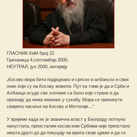
ГЛАСНИК КиМ број 22
Грачаница 4.септембар 2000.
НЕУТРАЛ, јул 2000, интервју
„Косово мора бити подједнако и српско и албанско и свих
оних који су на Косову живели. Пут ка томе је да и Срби и
Албанци осуде све злочине са било које стране и да
признају да нема невиних у сукобу. Мора се прекинути
свирепо насиље на Косову и Метохији…“
У вријеме када их је званична власт у Београду потпуно
напустила, преосталим косовским Србима није преостало
ништа друго до да покуцају на врата своје цркве и да се