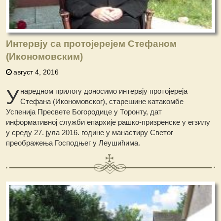
Интервју са протојерејем Стефаном
(Икономовским)
август 4, 2016
У
наредном прилогу доносимо интервју протојереја
Стефана (Икономовског), старешине катакомбе
Успенија Пресвете Богородице у Торонту, дат
информативној служби епархије рашко-призренске у егзилу
у среду 27. јула 2016. године у манастиру Светог
преображења Господњег у Леушићима.