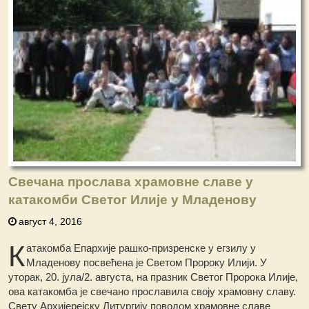
Свечана прослава храмовне славе у
катакомби Светог Илије у Младенову
август 4, 2016
К
атакомба Епархије рашко-призренске у егзилу у
Младенову посвећена је Светом Пророку Илији. У
уторак, 20. јула/2. августа, на празник Светог Пророка Илије,
ова катакомба је свечано прославила своју храмовну славу.
Свету Архијерејску Литургију поводом храмовне славе