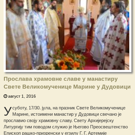
Прослава храмовне славе у манастиру
Свете Великомученице Марине у Дудовици
август 1, 2016
У
суботу, 17/30. јула, на празник Свете Великомученице
Марине, истоимени манастир у Дудовици свечано је
прославио своју храмовну славу. Свету Архијерејску
Литургију тим поводом служио је Његово Преосвештенство
Епископ рашко-призренски у егзилу Г. Г. Артемије