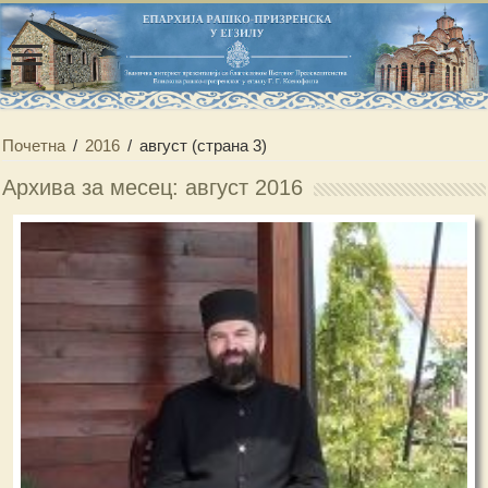
Почетна
/
2016
/
август
(страна 3)
Архива за месец: август 2016