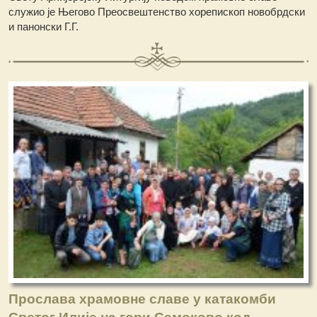
служио је Његово Преосвештенство хорепископ новобрдски
и панонски Г.Г.
Прослава храмовне славе у катакомби