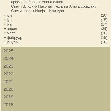
прослављена храмовна слава
Свети Владика Николај: Недеља 9. по Духовдану
Свети пророк Илија – Илиндан
+
јул
(20)
+
јун
(15)
+
мај
(17)
+
април
(34)
+
март
(10)
+
фебруар
(15)
+
јануар
(30)
2025
2024
2023
2022
2021
2020
2019
2018