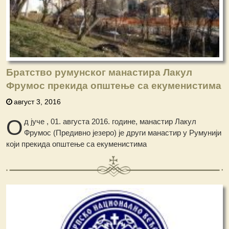
Братство румунског манастира Лакул
Фрумос прекида општење са екуменистима
август 3, 2016
О
д јуче , 01. августа 2016. године, манастир Лакул
Фрумос (Предивно језеро) је други манастир у Румунији
који прекида општење са екуменистима