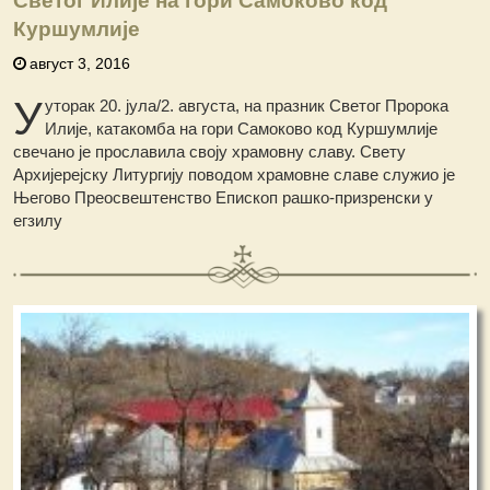
Светог Илије на гори Самоково код
Куршумлије
август 3, 2016
У
уторак 20. јула/2. августа, на празник Светог Пророка
Илије, катакомба на гори Самоково код Куршумлије
свечано је прославила своју храмовну славу. Свету
Архијерејску Литургију поводом храмовне славе служио је
Његово Преосвештенство Епископ рашко-призренски у
егзилу