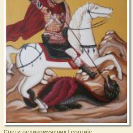
Свети великомученик Георгије