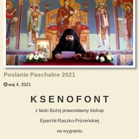
Poslanie Paschalne 2021
мај 4, 2021
K S E N O F O N T
z łaski Bożej prawosławny biskup
Eparchii Raszko-Prizreńskiej
na wygnaniu