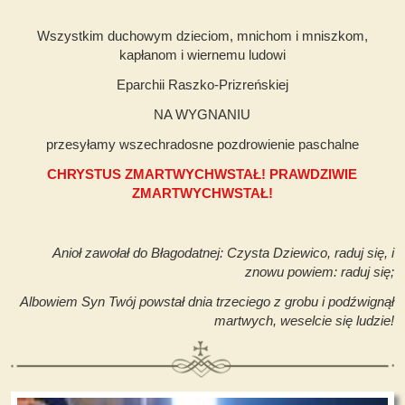
Wszystkim duchowym dzieciom, mnichom i mniszkom,
kapłanom i wiernemu ludowi
Eparchii Raszko-Prizreńskiej
NA WYGNANIU
przesyłamy wszechradosne pozdrowienie paschalne
CHRYSTUS ZMARTWYCHWSTAŁ! PRAWDZIWIE
ZMARTWYCHWSTAŁ!
Anioł zawołał do Błagodatnej: Czysta Dziewico, raduj się, i
znowu powiem: raduj się;
Albowiem Syn Twój powstał dnia trzeciego z grobu i podźwignął
martwych, weselcie się ludzie!