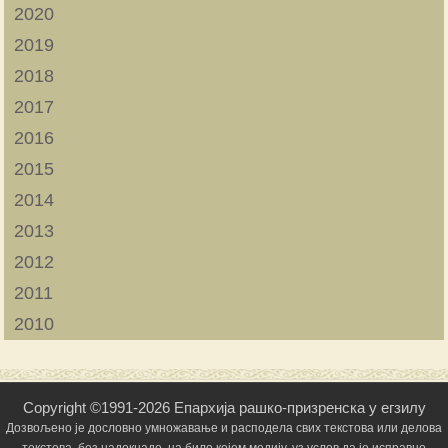
2020
2019
2018
2017
2016
2015
2014
2013
2012
2011
2010
Copyright ©1991-2026 Епархија рашко-призренска у егзилу
Дозвољено је дословно умножавање и расподела свих текстова или делова
текстова, без надокнаде, на било којем медију, уз услов да је исправно