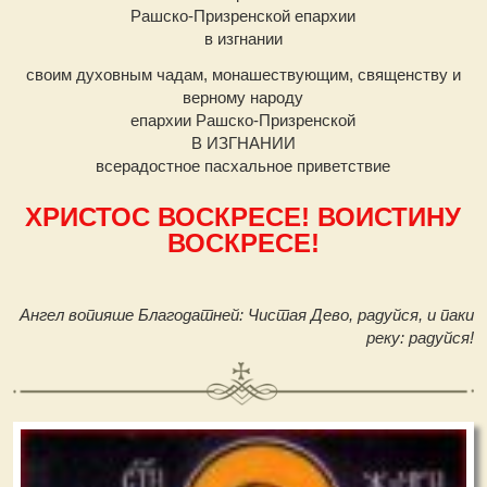
Рашско-Призренской епархии
в изгнании
своим духовным чадам, монашествующим, священству и
верному народу
епархии Рашско-Призренской
В ИЗГНАНИИ
всерадостное пасхальное приветствие
ХРИСТОС ВОСКРЕСЕ! ВОИСТИНУ
ВОСКРЕСЕ!
Ангел вопияше Благодатней: Чистая Дево, радуйся, и паки
реку: радуйся!