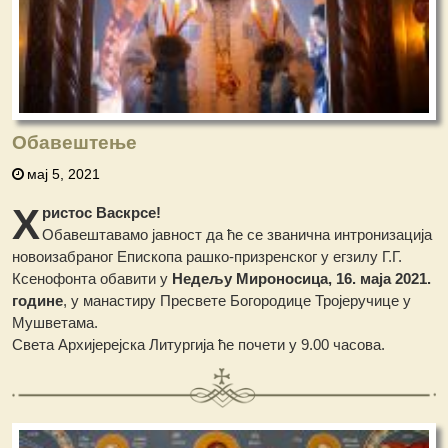
Обавештење
мај 5, 2021
Х
ристос Васкрсе!
Обавештавамо јавност да ће се званична интронизација
новоизабраног Епископа рашко-призренског у егзилу Г.Г.
Ксенофонта обавити у
Недељу Мироносица, 16. маја 2021.
године
, у манастиру Пресвете Богородице Тројеручице у
Мушветама.
Света Архијерејска Литургија ће почети у 9.00 часова.