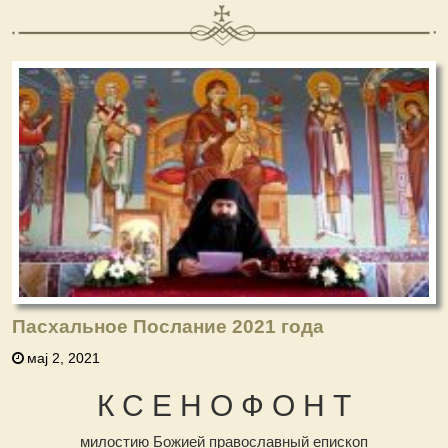
Пасхальное Послание 2021 года
мај 2, 2021
К С Е Н О Ф О Н Т
милостию Божией православный епископ