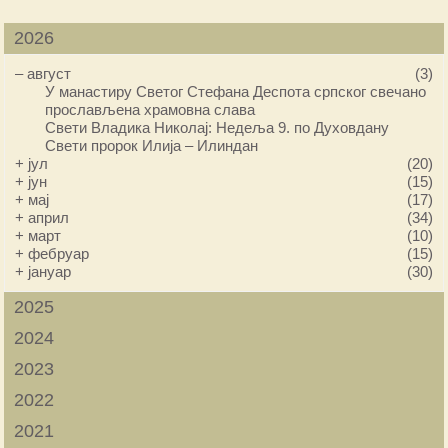
2026
–
август
(3)
У манастиру Светог Стефана Деспота српског свечано
прослављена храмовна слава
Свети Владика Николај: Недеља 9. по Духовдану
Свети пророк Илија – Илиндан
+
јул
(20)
+
јун
(15)
+
мај
(17)
+
април
(34)
+
март
(10)
+
фебруар
(15)
+
јануар
(30)
2025
2024
2023
2022
2021