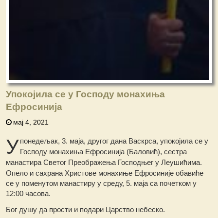
Упокојила се у Господу монахиња
Ефросинија
мај 4, 2021
У
понедељак, 3. маја, другог дана Васкрса, упокојила се у
Господу монахиња Ефросинија (Баловић), сестра
манастира Светог Преображења Господњег у Леушићима.
Опело и сахрана Христове монахиње Ефросиније обавиће
се у поменутом манастиру у среду, 5. маја са почетком у
12:00 часова.
Бог душу да прости и подари Царство небеско.