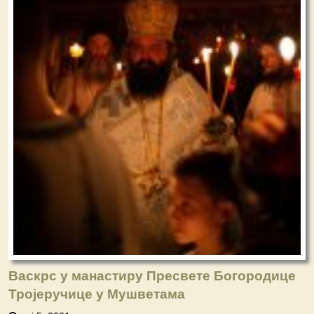
Васкрс у манастиру Пресвете Богородице
Тројеручице у Мушветама