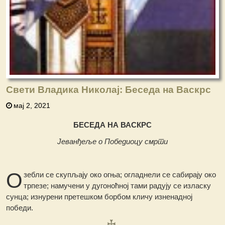
Свети Владика Николај: Беседа на Васкрс
мај 2, 2021
БЕСЕДА НА ВАСКРС
Јеванђеље о Победиоцу смрти
О
зебли се скупљају око огња; огладнели се сабирају око
трпезе; намучени у дугоноћној тами радују се изласку
сунца; изнурени претешком борбом кличу изненадној
победи.