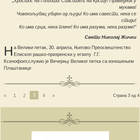
„Христос на Голготи! Спаситељ на Крсту! Праведник у
мукама!
Човекољубац убијен од људи! Ко има савести, нека се
стиди!
Ко има срца, нека плаче! Ко има разума, нека разуме!“
Свети Николај Жички
Н
а Велики петак, 30. априла, Његово Преосвештенство
Епископ рашко-призренски у егзилу Г.Г.
Ксенофонт,служио је Вечерњу Великог петка са изношењем
Плаштанице
3
«
1
2
4
»
Страна 3 од 4