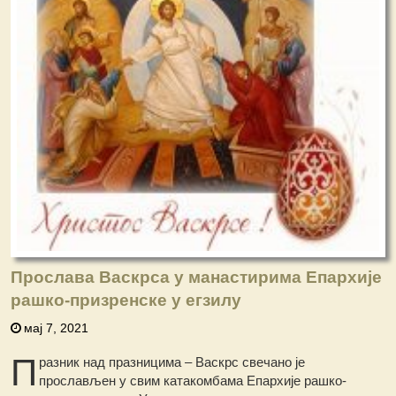
Прослава Васкрса у манастирима Епархије
рашко-призренске у егзилу
мај 7, 2021
П
разник над празницима – Васкрс свечано је
прослављен у свим катакомбама Епархије рашко-