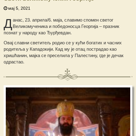
мај 5, 2021
Д
анас, 23. априла/6. маја, славимо спомен светог
Великомученика и победоносца Георгија – празник
познат у народу као Ђурђевдан.
Овај славни светитељ родио се у кући богатих и часних
родитеља у Кападокији. Кад му је отац пострадао као
хришћанин, мајка се преселила у Палестину, где је дечак
одрастао.