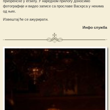
призренске у егзилу. У наредном прилогу доносимо
фотографије и видео записе са прославе Васкрса у некима
од њих.
Извештај ће се ажурирати.
Инфо служба