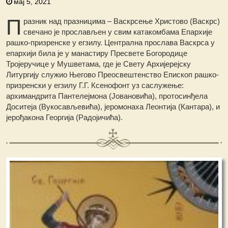
мај 5, 2021
П
разник над празницима – Васкрсење Христово (Васкрс)
свечано је прослављен у свим катакомбама Епархије
рашко-призренске у егзилу. Централна прослава Васкрса у
eпархији била је у манастиру Пресвете Богородице
Тројеручице у Мушветама, где је Свету Архијерејску
Литургију служио Његово Преосвештенство Епископ рашко-
призренски у егзилу Г.Г. Ксенофонт уз саслужење:
архимандрита Пантелејмона (Јовановића), протосинђела
Доситеја (Вукосављевића), јеромонаха Леонтија (Кантара), и
јерођакона Георгија (Радојичића).