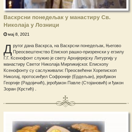
Васкрсни понедељак у манастиру Св.
Николаја у Лозници
мај 8, 2021
Д
ругог дана Васкрса, на Васкрсни понедељак, Његово
Преосвештенство Епископ рашко-призренски у егзилу
Г.Г. Ксенофонт служио је свету Архијерејску Литургију у
манастиру Светог Николаја Мирликијског. Епископу
Ксенофонту су саслуживали: Преосвећени Хорепископ
Николај, протосинђел Софроније (Ердељан), јерођакон
Георгијe (Радојичић), јерођакон Павле (Стојановић) и ђакон
Зоран (Крстић) .