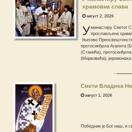
храмовна слава
август 2, 2026
У
манастиру Светог Ст
прослављена храмов
Његово Преосвештенство
протосинђела Агапита (Б
(Станића), протосинђела
(Мирковића), јеромонаха
Свети Владика Ни
август 1, 2026
Победник је Бог наш, и с