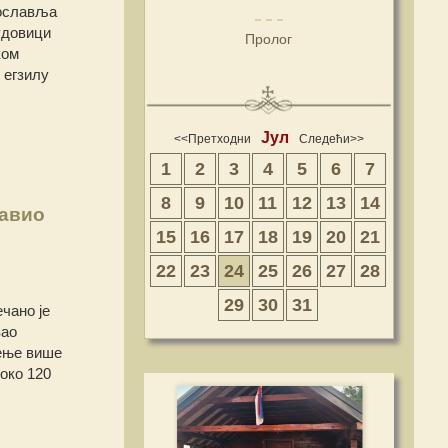
рославља
удовици
Пролог
ком
 егзилу
Јул
<<Претходни
Следећи>>
1
2
3
4
5
6
7
8
9
10
11
12
13
14
лавио
15
16
17
18
19
20
21
22
23
24
25
26
27
28
29
30
31
чано је
вао
жење више
око 120