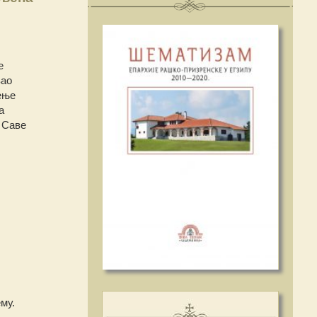
е
вао
ење
а
 Саве
му.