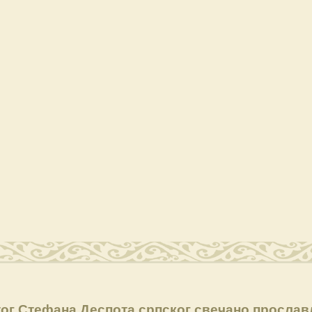
тог Стефана Деспота српског свечано просла