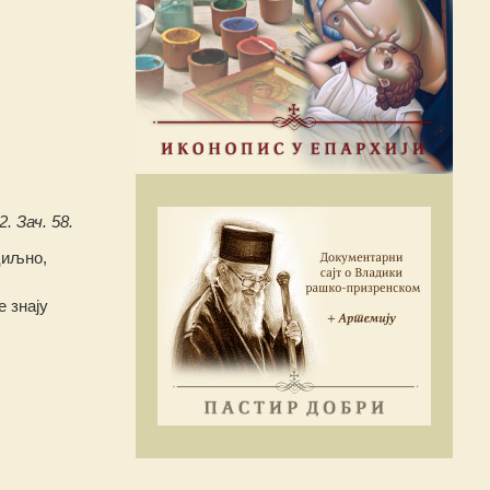
. Зач. 58.
циљно,
 знају