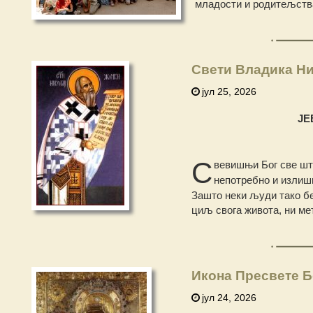
младости и родитељства
Свети Владика Ни
јул 25, 2026
ЈЕ
С
вевишњи Бог све шт
непотребно и излиш
Зашто неки људи тако б
циљ свога живота, ни ме
Икона Пресвете Б
јул 24, 2026