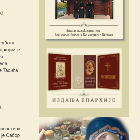
е
 суботу
 којом је
уз
ђела
е Тасића
а
манастиру
 је Сабор