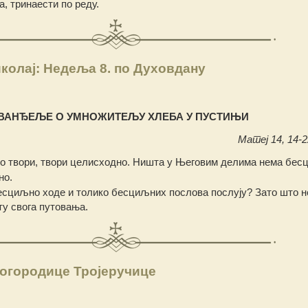
, тринаести по реду.
колај: Недеља 8. по Духовдану
ВАНЂЕЉЕ О УМНОЖИТЕЉУ ХЛЕБА У ПУСТИЊИ
Матеј 14, 14-22
о твори, твори целисходно. Ништа у Његовим делима нема бес
но.
есциљно ходе и толико бесциљних послова послују? Зато што не
ту свога путовања.
огородице Тројеручице