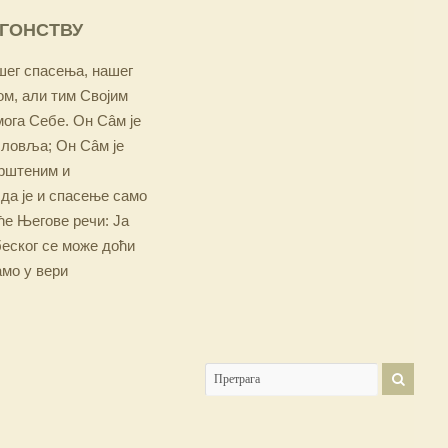
ОГОНСТВУ
ашег спасења, нашег
м, али тим Својим
мога Себе. Он Сâм је
словља; Он Сâм је
крштеним и
 да је и спасење само
е Његове речи: Ја
беског се може доћи
амо у вери