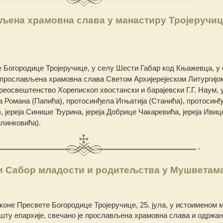
љена храмовна слава у манастиру Тројеручиц
 Богородице Тројеручице, у селу Шести Габар код Књажевца, у
е прослављена храмовна слава Светом Архијерејеском Литургијом,
еосвештенство Хорепископ хвостански и барајевски Г.Г. Наум, 
 Романа (Папића), протосинђела Игњатија (Станића), протосин
, јереја Синише Ђурина, јереја Добрице Чакаревића, јереја Ивиц
илинковића).
и Сабор младости и родитељства у Мушветам
коне Пресвете Богородице Тројеручице, 25. јула, у истоименом 
ту епархије, свечано је прослављена храмовна слава и одржан