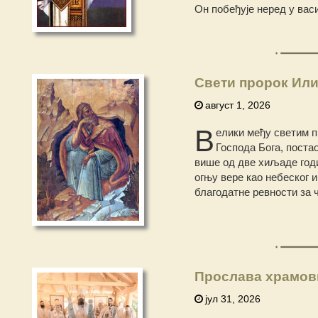
Он побеђује неред у вас
Свети пророк Или
август 1, 2026
В
елики међу светим п
Господа Бога, постао
више од две хиљаде годин
огњу вере као небеског и
благодатне ревности за ч
Прослава храмов
јул 31, 2026