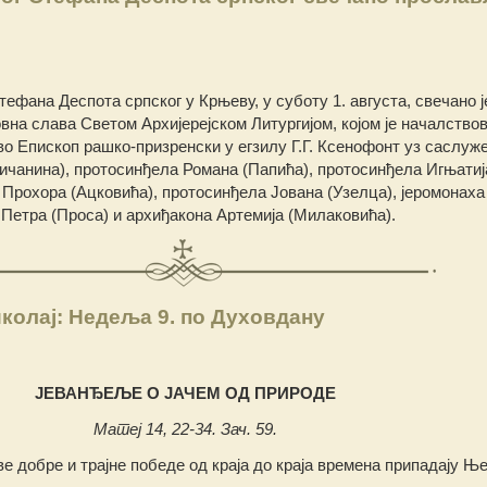
ефана Деспота српског у Крњеву, у суботу 1. августа, свечано ј
на слава Светом Архијерејском Литургијом, којом је началство
 Eпископ рашко-призренски у егзилу Г.Г. Ксенофонт уз саслуж
ичанина), протосинђела Романа (Папића), протосинђела Игњатиј
 Прохора (Ацковића), протосинђела Јована (Узелца), јеромонаха
 Петра (Проса) и архиђакона Артемија (Милаковића).
колај: Недеља 9. по Духовдану
ЈЕВАНЂЕЉЕ О ЈАЧЕМ ОД ПРИРОДЕ
Матеј 14, 22-34. Зач. 59.
ве добре и трајне победе од краја до краја времена припадају Ње