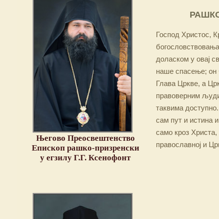
РАШКО
Господ Христос, Кр
богословствовања,
доласком у овај св
наше спасење; он 
Глава Цркве, а Цр
правоверним људим
таквима доступно.
сам пут и истина и
само кроз Христа,
Његово Преосвештенство
православној и Цр
Епископ рашко-призренски
у егзилу Г.Г. Ксенофонт