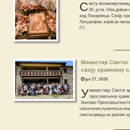
С
вету великомучениц
30. јула. Ова дивна
код Лазаревца. Своју хр
Литургијом, којом је на
Г.Г.
Манастир Светог
своју храмовну 
јул 27, 2026
У
манастиру Светог ар
прослављена храмов
Његово Преосвештенство
свештенослужитеља епар
светосаваца из разних к