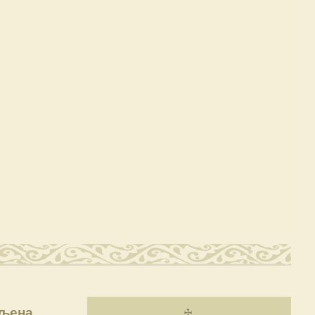
вљена