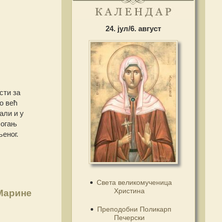
24. јул/6. август
сти за
о већ
али и у
 огањ
љеног.
Света великомученица
Христина
Марине
Преподобни Поликарп
Печерски