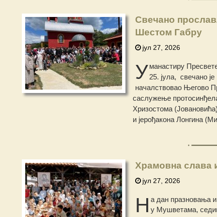
Свечано прослав
Шестом Габру
јул 27, 2026
У
манастиру Пресвете
25. јула, свечано ј
началствовао Његово Пр
саслужење протосинђела
Хризостома (Јовановића)
и јерођакона Лонгина (М
Храмовна слава 
јул 27, 2026
Н
а дан празновања и
у Мушветама, седиш