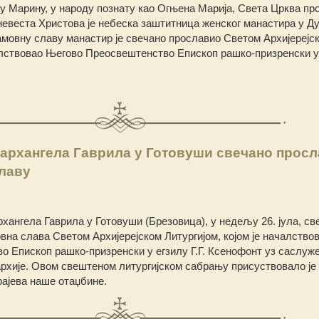
у Марину, у народу познату као Огњена Марија, Света Црква п
 невеста Христова је небеска заштитница женског манастира у Д
амовну славу манастир је свечано прославио Светом Архијерејс
чалствовао Његово Преосвештенство Епископ рашко-призренски у
 архангела Гаврила у Готовуши свечано прос
славу
хангела Гаврила у Готовуши (Брезовица), у недељу 26. јула, све
на слава Светом Архијерејском Литургијом, којом је началство
 Епископ рашко-призренски у егзилу Г.Г. Ксенофонт уз саслу
хије. Овом свештеном литургијском сабрању присуствовало је 
рајева наше отаџбине.