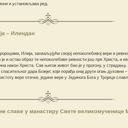
иони и установљава ред.
ја – Илиндан
ророцима, Илија, захваљујући својој непоколебивој вери и ревно
 је и остао образ те непоколебиве ревности још пре Христа, и ев
а након Христа. Сав његов живот био је у прогону, у страдању, 
 спаситељног дара Божјег, који порађа онај други огањ духовни –
истоту вере отачке, једине вере у Јединога Бога у Тројици слав
не славе у манастиру Свете великомученице 