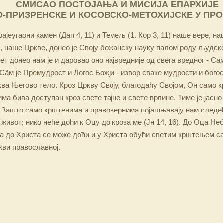
СМИСАО ПОСТОЈАЊА И МИСИЈА ЕПАРХИЈЕ
-ПРИЗРЕНСКЕ И КОСОВСКО-МЕТОХИЈСКЕ У ПР
ајеугаони камен (Дап 4, 11) и Темељ (1. Кор 3, 11) наше вере, н
 наше Цркве, донео је Своју божанску науку палом роду људско
ет донео нам је и даровао оно највредније од свега вредног - Са
Сâм је Премудрост и Логос Божји - извор сваке мудрости и бого
ква Његово тело. Кроз Цркву Своју, благодаћу Својом, Он само 
а бива доступан кроз свете тајне и свете врлине. Тиме је јасно
 Зашто само крштенима и правовернима појашњавају нам следећ
 живот; нико неће доћи к Оцу до кроза ме (Јн 14, 16). До Оца Не
 а до Христа се може доћи и у Христа обући светим крштењем с
кви православној.