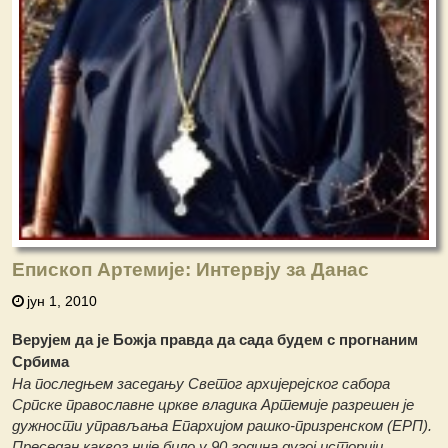
Епископ Артемије: Интервју за Данас
јун 1, 2010
Верујем да је Божја правда да сада будем с прогнаним
Србима
На последњем заседању Светог архијерејског сабора
Српске православне цркве владика Артемије разрешен је
дужности управљања Епархијом рашко-призренском (ЕРП).
Преседан каквог није било у 90 година дугој историји