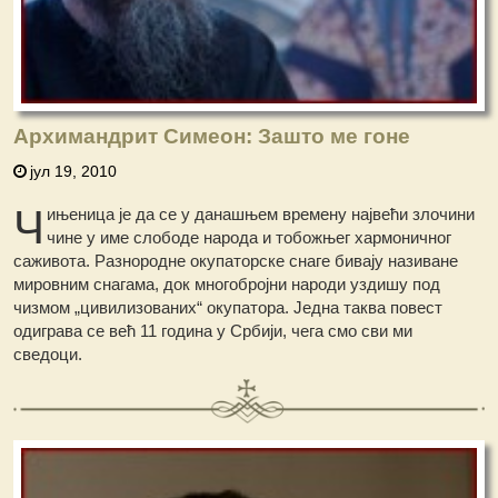
Архимандрит Симеон: Зашто ме гоне
јул 19, 2010
Ч
ињеница је да се у данашњем времену највећи злочини
чине у име слободе народа и тобожњег хармоничног
саживота. Разнородне окупаторске снаге бивају називане
мировним снагама, док многобројни народи уздишу под
чизмом „цивилизованих“ окупатора. Једна таква повест
одиграва се већ 11 година у Србији, чега смо сви ми
сведоци.