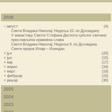
2026
–
август
(4)
Свети Владика Николај: Недеља 10. по Духовдану
У манастиру Светог Стефана Деспота српског свечано
прослављена храмовна слава
Свети Владика Николај: Недеља 9. по Духовдану
Свети пророк Илија – Илиндан
+
јул
(20)
+
јун
(15)
+
мај
(17)
+
април
(34)
+
март
(10)
+
фебруар
(15)
+
јануар
(30)
2025
2024
2023