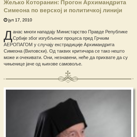
Жељко Которанин: Прогон Архимандрита
Симеона по верској и политичкој линији
јул 17, 2010
Д
анас многи нападају Министарство Правде Републике
Србије због изгубљеног процеса пред Грчким
АЕРОПАГОМ у случају екстрадиције Архимандрита
Симеона (Виловски). Од таквих критичара се тако нешто
може и очекивати. Они, незнавени, неће да прихвате да су
чињенице јаче од њихове самовоље.