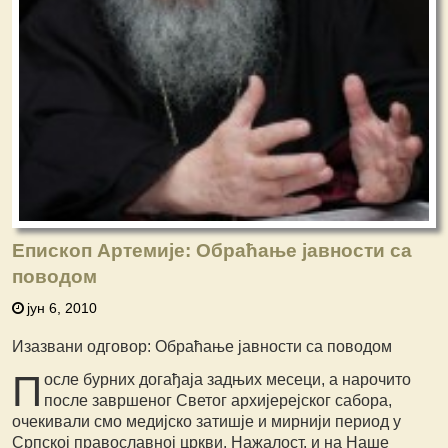
Епископ Артемије: Обраћање јавности са
поводом
јун 6, 2010
Изазвани одговор: Обраћање јавности са поводом
П
осле бурних догађаја задњих месеци, а нарочито
после завршеног Светог архијерејског сабора,
очекивали смо медијско затишје и мирнији период у
Српској православној цркви. Нажалост, и на Наше