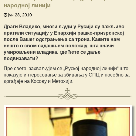
народној линији
јун 28, 2010
Драги Владико, многи људи у Русији су пажљиво
пратили ситуацију у Епархији рашко-призренској
после Вашег одстрањења са трона. Кажите нам
нешто о свом садашњем положају, шта значи
умировљени владика, где ћете се даље
подвизавати?
Пре свега, захваљујем се „Руској народној линији“ што
показује интересовање за збивања у СПЦ и посебно за
догађаје на Косову и Метохији.