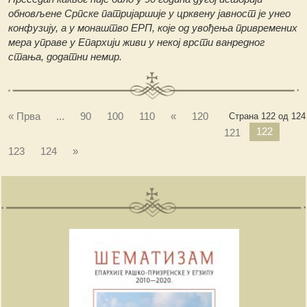
обновљене Српске патријаршије у црквену јавност је унео
конфузију, а у монаштво ЕРП, које од увођења привремених
мера управе у Епархији живи у некој врсти ванредног
стања, додатни немир.
« Прва
...
90
100
110
«
120
Страна 122 од 124
122
121
123
124
»