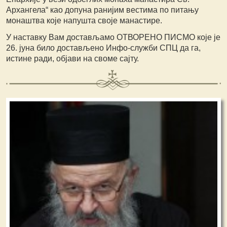
Архангела“ као допуна ранијим вестима по питању
монаштва које напушта своје манастире.
У наставку Вам достављамо ОТВОРЕНО ПИСМО које је
26. јуна било достављено Инфо-служби СПЦ да га,
истине ради, објави на своме сајту.