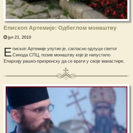
Епископ Артемије: Одбеглом монаштву
јул 21, 2010
Е
пископ Артемије упутио је, сагласно одлуци светог
Синода СПЦ, позив монаштву које је напустило
Епархију рашко-призренску да се врати у своје манастире.