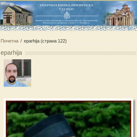
Почетна
/
eparhija
(страна 122)
eparhija