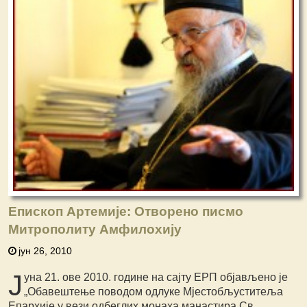
Епископ Артемије: Отворено писмо
Митрополиту Амфилохију
јун 26, 2010
Ј
уна 21. ове 2010. године на сајту ЕРП објављено је
„Обавештење поводом одлуке Мјестобљуститеља
Епархије у вези одбеглих монаха манастира Св.