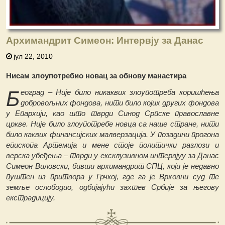
Архимандрит Симеон: Интервју за Данас
јул 22, 2010
Нисам злоупотребио новац за обнову манастира
Б
еоград – Није било никаквих злоупотреба коришћења
добровољних фондова, нити било којих других фондова
у Епархији, као што тврди Синод Српске православне
цркве. Није било злоупотребе новца са наше стране, нити
било каквих финансијских малверзација.
У позадини прогона
епископа Артемија и мене стоје политички разлози и
верска убеђења – тврди у ексклузивном интервјуу за Данас
Симеон Виловски, бивши архимандрит СПЦ, који је недавно
пуштен из притвора у Грчкој, где га је Врховни суд те
земље ослободио, одбијајући захтев Србије за његову
екстрадицију.