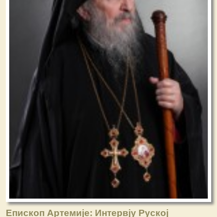
Епископ Артемије: Интервју Руској