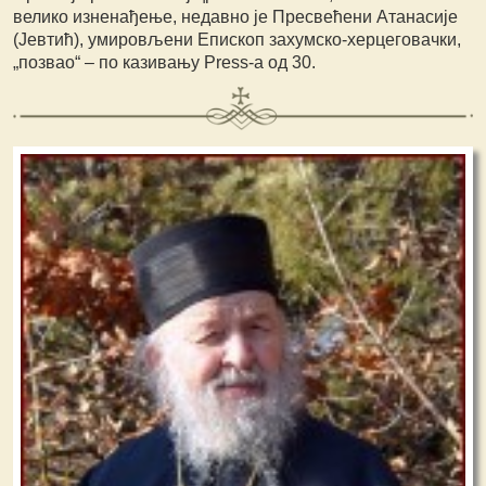
велико изненађење, недавно је Пресвећени Атанасије
(Јевтић), умировљени Епископ захумско-херцеговачки,
„позвао“ – по казивању Press-a од 30.