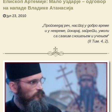
Епископ Артемије: Мало уздарје – одговор
на нападе Владике Атанасија
јул 23, 2010
„Проповедај реч, настој у добро време
и у невреме, покарај, запрети, умоли
са сваким сношењем и учењем
“
(II Тим. 4, 2).