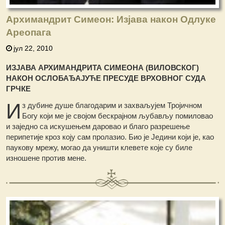
Архимандрит Симеон: Изјава након Одлуке
Ареопага
јул 22, 2010
ИЗЈАВА АРХИМАНДРИТА СИМЕОНА (ВИЛОВСКОГ)
НАКОН ОСЛОБАЂАЈУЋЕ ПРЕСУДЕ ВРХОВНОГ СУДА
ГРЧКЕ
И
з дубине душе благодарим и захваљујем Тројичном
Богу који ме је својом бескрајном љубављу помиловао
и заједно са искушењем даровао и благо разрешење
перипетије кроз коју сам пролазио. Био је Једини који је, као
паукову мрежу, могао да уништи клевете које су биле
изношене против мене.