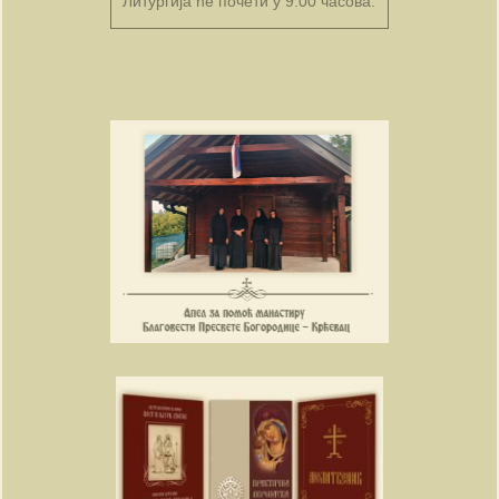
Литургија ће почети у 9.00 часова.