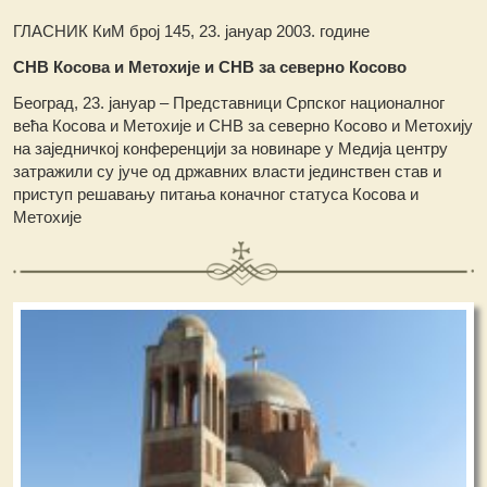
ГЛАСНИК КиМ број 145, 23. јануар 2003. године
СНВ Косова и Метохије и СНВ за северно Косово
Београд, 23. јануар – Представници Српског националног
већа Косова и Метохије и СНВ за северно Косово и Метохију
на заједничкој конференцији за новинаре у Медија центру
затражили су јуче од државних власти јединствен став и
приступ решавању питања коначног статуса Косова и
Метохије