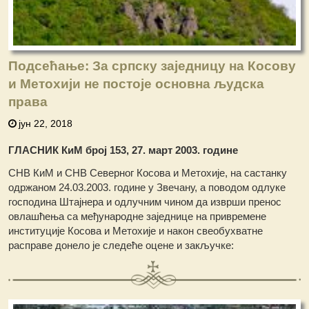
Подсећање: За српску заједницу на Косову
и Метохији не постоје основна људска
права
јун 22, 2018
ГЛАСНИК КиМ број 153, 27. март 2003. године
СНВ КиМ и СНВ Северног Косова и Метохије, на састанку
одржаном 24.03.2003. године у Звечану, а поводом одлуке
господина Штајнера и одлучним чином да изврши пренос
овлашћења са међународне заједнице на привремене
институције Косова и Метохије и након свеобухватне
расправе донело је следеће оцене и закључке: