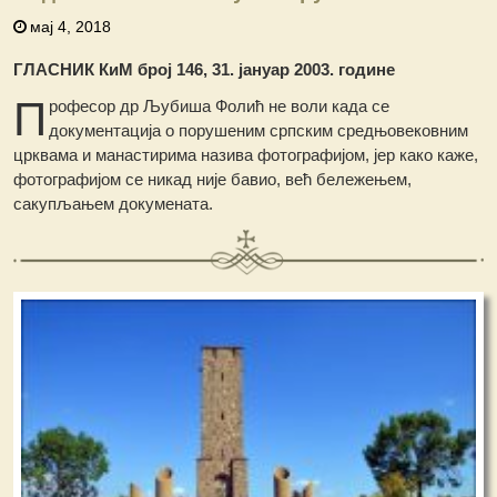
мај 4, 2018
ГЛАСНИК КиМ број 146, 31. јануар 2003. године
П
рофесор др Љубиша Фолић не воли када се
документација о порушеним српским средњовековним
црквама и манастирима назива фотографијом, јер како каже,
фотографијом се никад није бавио, већ бележењем,
сакупљањем докумената.