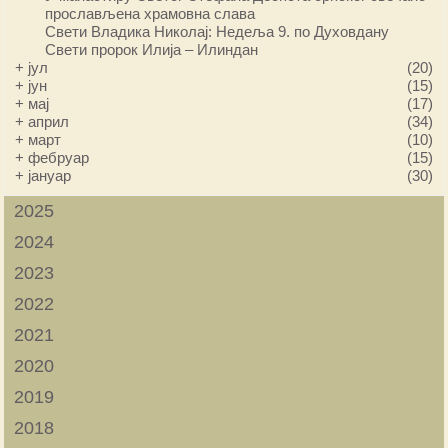
прослављена храмовна слава
Свети Владика Николај: Недеља 9. по Духовдану
Свети пророк Илија – Илиндан
+
јул
(20)
+
јун
(15)
+
мај
(17)
+
април
(34)
+
март
(10)
+
фебруар
(15)
+
јануар
(30)
2025
2024
2023
2022
2021
2020
2019
2018