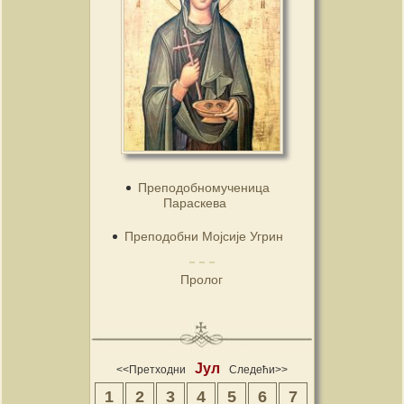
Преподобномученица
Параскева
Преподобни Мојсије Угрин
Пролог
Јул
<<Претходни
Следећи>>
1
2
3
4
5
6
7