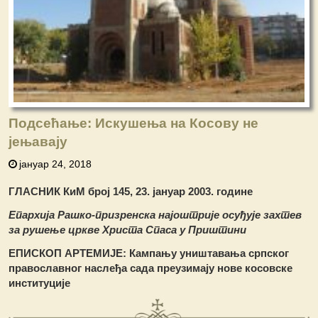
Подсећање: Искушења на Косову не
јењавају
јануар 24, 2018
ГЛАСНИК КиМ број 145, 23. јануар 2003. године
Епархија Рашко-призренска најоштрије осуђује захтев
за рушење цркве Христа Спаса у Приштини
ЕПИСКОП АРТЕМИЈЕ: Кампању уништавања српског
православног наслеђа сада преузимају нове косовске
институције