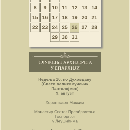
8
9
10
11
12
13
14
15
16
17
18
19
20
21
22
23
24
25
26
27
28
29
30
31
Недеља 10. по Духовдану
(Свети великомученик
Пантелејмон)
9. август
Хорепископ Максим
Манастир Светог Преображења
Господњег
у Леушићима