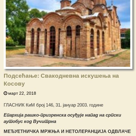
Подсећање: Свакодневна искушења на
Косову
март 22, 2018
ГЛАСНИК КиМ број 146, 31. јануар 2003. године
Епархија рашко-призренска осуђује напад на српски
аутобус код Вучитрна
МЕЂУЕТНИЧКА МРЖЊА И НЕТОЛЕРАНЦИЈА ОДВЛАЧЕ