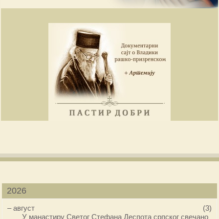
2026
–
август
(3)
У манастиру Светог Стефана Деспота српског свечано