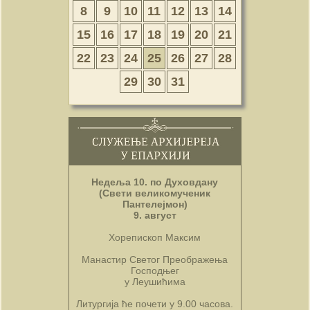
8
9
10
11
12
13
14
15
16
17
18
19
20
21
22
23
24
25
26
27
28
29
30
31
Недеља 10. по Духовдану
(Свети великомученик
Пантелејмон)
9. август
Хорепископ Максим
Манастир Светог Преображења
Господњег
у Леушићима
Литургија ће почети у 9.00 часова.