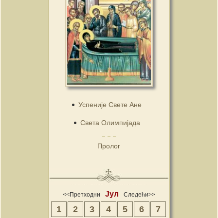
Успеније Свете Ане
Света Олимпијада
Пролог
Јул
<<Претходни
Следећи>>
1
2
3
4
5
6
7