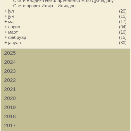
Свети Владика Николај: Недеља 9. по Духовдану
Свети пророк Илија – Илиндан
+
јул
(20)
+
јун
(15)
+
мај
(17)
+
април
(34)
+
март
(10)
+
фебруар
(15)
+
јануар
(30)
2025
2024
2023
2022
2021
2020
2019
2018
2017