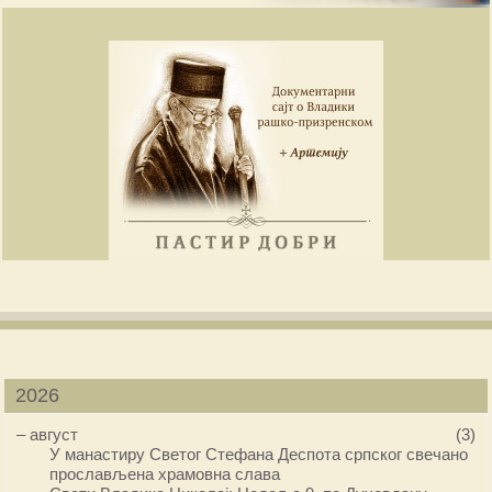
2026
–
август
(3)
У манастиру Светог Стефана Деспота српског свечано
прослављена храмовна слава